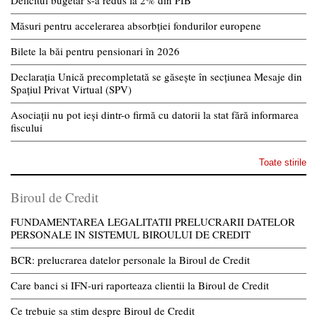
Deficitul bugetar s-a redus la 2% din PIB
Măsuri pentru accelerarea absorbției fondurilor europene
Bilete la băi pentru pensionari în 2026
Declarația Unică precompletată se găsește în secțiunea Mesaje din
Spațiul Privat Virtual (SPV)
Asociații nu pot ieși dintr-o firmă cu datorii la stat fără informarea
fiscului
Toate stirile
Biroul de Credit
FUNDAMENTAREA LEGALITATII PRELUCRARII DATELOR
PERSONALE IN SISTEMUL BIROULUI DE CREDIT
BCR: prelucrarea datelor personale la Biroul de Credit
Care banci si IFN-uri raporteaza clientii la Biroul de Credit
Ce trebuie sa stim despre Biroul de Credit