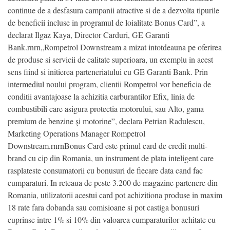
continue de a desfasura campanii atractive si de a dezvolta tipurile
de beneficii incluse in programul de loialitate Bonus Card”, a
declarat Ilgaz Kaya, Director Carduri, GE Garanti
Bank.rnrn„Rompetrol Downstream a mizat intotdeauna pe oferirea
de produse si servicii de calitate superioara, un exemplu in acest
sens fiind si initierea parteneriatului cu GE Garanti Bank. Prin
intermediul noului program, clientii Rompetrol vor beneficia de
conditii avantajoase la achizitia carburantilor Efix, linia de
combustibili care asigura protectia motorului, sau Alto, gama
premium de benzine şi motorine”, declara Petrian Radulescu,
Marketing Operations Manager Rompetrol
Downstream.rnrnBonus Card este primul card de credit multi-
brand cu cip din Romania, un instrument de plata inteligent care
rasplateste consumatorii cu bonusuri de fiecare data cand fac
cumparaturi. In reteaua de peste 3.200 de magazine partenere din
Romania, utilizatorii acestui card pot achizitiona produse in maxim
18 rate fara dobanda sau comisioane si pot castiga bonusuri
cuprinse intre 1% si 10% din valoarea cumparaturilor achitate cu