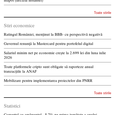
inapoi (decizia instantei)
Toate stirile
Stiri economice
Ratingul României, menținut la BBB- cu perspectivă negativă
Guvernul renunță la Mastercard pentru portofelul digital
Salariul minim net pe economie crește la 2.699 lei din luna iulie
2026
Toate platformele cripto sunt obligate să raporteze anual
tranzacțiile la ANAF
Mobilizare pentru implementarea proiectelor din PNRR
Toate stirile
Statistici
Comerțul cu amănuntul, -5,7% pe prima jumătate a anului