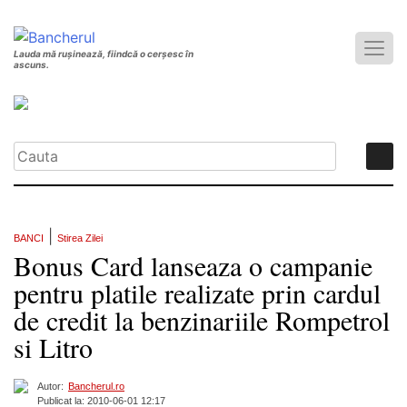
Lauda mă rușinează, fiindcă o cerșesc în
ascuns.
|
BANCI
Stirea Zilei
Bonus Card lanseaza o campanie
pentru platile realizate prin cardul
de credit la benzinariile Rompetrol
si Litro
Autor:
Bancherul.ro
Publicat la: 2010-06-01 12:17