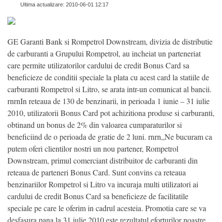
Ultima actualizare: 2010-06-01 12:17
GE Garanti Bank si Rompetrol Downstream, divizia de distributie
de carburanti a Grupului Rompetrol, au incheiat un parteneriat
care permite utilizatorilor cardului de credit Bonus Card sa
beneficieze de conditii speciale la plata cu acest card la statiile de
carburanti Rompetrol si Litro, se arata intr-un comunicat al bancii.
rnrnIn reteaua de 130 de benzinarii, in perioada 1 iunie – 31 iulie
2010, utilizatorii Bonus Card pot achizitiona produse si carburanti,
obtinand un bonus de 2% din valoarea cumparaturilor si
beneficiind de o perioada de gratie de 2 luni. rnrn„Ne bucuram ca
putem oferi clientilor nostri un nou partener, Rompetrol
Downstream, primul comerciant distribuitor de carburanti din
reteaua de parteneri Bonus Card. Sunt convins ca reteaua
benzinariilor Rompetrol si Litro va incuraja multi utilizatori ai
cardului de credit Bonus Card sa beneficieze de facilitatile
speciale pe care le oferim in cadrul acesteia. Promotia care se va
desfasura pana la 31 iulie 2010 este rezultatul eforturilor noastre