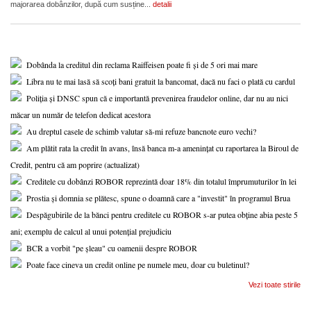
majorarea dobânzilor, după cum susține...
detalii
Dobânda la creditul din reclama Raiffeisen poate fi și de 5 ori mai mare
Libra nu te mai lasă să scoți bani gratuit la bancomat, dacă nu faci o plată cu cardul
Poliția și DNSC spun că e importantă prevenirea fraudelor online, dar nu au nici
măcar un număr de telefon dedicat acestora
Au dreptul casele de schimb valutar să-mi refuze bancnote euro vechi?
Am plătit rata la credit în avans, însă banca m-a amenințat cu raportarea la Biroul de
Credit, pentru că am poprire (actualizat)
Creditele cu dobânzi ROBOR reprezintă doar 18% din totalul împrumuturilor în lei
Prostia și domnia se plătesc, spune o doamnă care a "investit" în programul Brua
Despăgubirile de la bănci pentru creditele cu ROBOR s-ar putea obține abia peste 5
ani; exemplu de calcul al unui potențial prejudiciu
BCR a vorbit "pe șleau" cu oamenii despre ROBOR
Poate face cineva un credit online pe numele meu, doar cu buletinul?
Vezi toate stirile