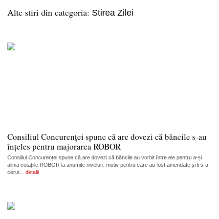
Alte stiri din categoria:
Stirea Zilei
Consiliul Concurenței spune că are dovezi că băncile s-au
înțeles pentru majorarea ROBOR
Consiliul Concurenței spune că are dovezi că băncile au vorbit între ele pentru a-și
alinia cotațiile ROBOR la anumite niveluri, motiv pentru care au fost amendate și li s-a
cerut...
detalii