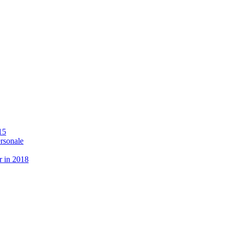
15
ersonale
r in 2018