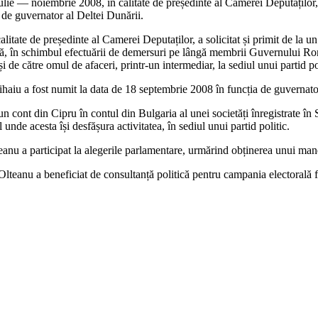
ulie — noiembrie 2008, în calitate de președinte al Camerei Deputaților,
a de guvernator al Deltei Dunării.
itate de președinte al Camerei Deputaților, a solicitat și primit de la
tanță, în schimbul efectuării de demersuri pe lângă membrii Guvernului 
 de către omul de afaceri, printr-un intermediar, la sediul unui partid p
haiu a fost numit la data de 18 septembrie 2008 în funcția de guvernator
n cont din Cipru în contul din Bulgaria al unei societăți înregistrate în S
 unde acesta își desfășura activitatea, în sediul unui partid politic.
nu a participat la alegerile parlamentare, urmărind obținerea unui man
Olteanu a beneficiat de consultanță politică pentru campania electorală fă