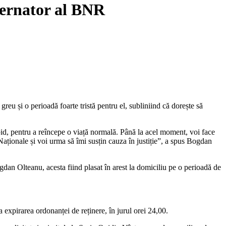
vernator al BNR
eu și o perioadă foarte tristă pentru el, subliniind că dorește să
pid, pentru a reîncepe o viață normală. Până la acel moment, voi face
Naționale și voi urma să îmi susțin cauza în justiție”, a spus Bogdan
dan Olteanu, acesta fiind plasat în arest la domiciliu pe o perioadă de
a expirarea ordonanței de reținere, în jurul orei 24,00.