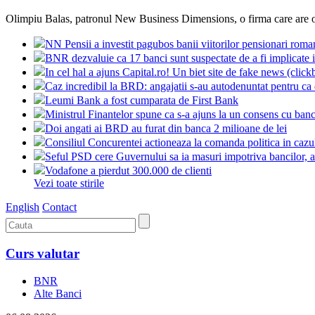
Olimpiu Balas, patronul New Business Dimensions, o firma care are of
NN Pensii a investit pagubos banii viitorilor pensionari roma
BNR dezvaluie ca 17 banci sunt suspectate de a fi implicate i
In cel hal a ajuns Capital.ro! Un biet site de fake news (click
Caz incredibil la BRD: angajatii s-au autodenuntat pentru ca
Leumi Bank a fost cumparata de First Bank
Ministrul Finantelor spune ca s-a ajuns la un consens cu banc
Doi angati ai BRD au furat din banca 2 milioane de lei
Consiliul Concurentei actioneaza la comanda politica in c
Seful PSD cere Guvernului sa ia masuri impotriva bancilor, ac
Vodafone a pierdut 300.000 de clienti
Vezi toate stirile
English
Contact
Curs valutar
BNR
Alte Banci