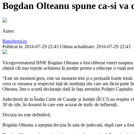
Bogdan Olteanu spune ca-si va 
Autor:
Bancherul.ro
Publicat la: 2016-07-29 22:43
Ultima actualizare: 2016-07-29 22:43
Viceguvernatorul BNR Bogdan Olteanu a fost eliberat vineri noaptea din 
obțină cât mai repede achitarea în justiție pentru a reîncepe o viață no
“Este un moment greu, este un moment trist și o perioadă foarte tristă
ceea ce onoarea și respectul față de instituția din care am făcut parte
Olteanu, într-o scurtă declarație dată în fața arestului Poliției Capitalei.
Judecătorii de la Înalta Curte de Casație și Justiție (ÎCCJ) au respin
30 de zile, în dosarul în care este acuzat de trafic de influență.
Decizia nu este definitivă.
Bogdan Olteanu a așteptat decizia în sala de judecată, după care a fost d