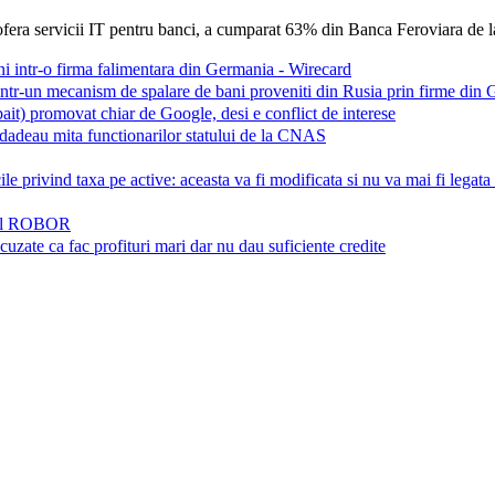
era servicii IT pentru banci, a cumparat 63% din Banca Feroviara de la 
ni intr-o firma falimentara din Germania - Wirecard
ntr-un mecanism de spalare de bani proveniti din Rusia prin firme din G
bait) promovat chiar de Google, desi e conflict de interese
 dadeau mita functionarilor statului de la CNAS
ile privind taxa pe active: aceasta va fi modificata si nu va mai fi le
azul ROBOR
uzate ca fac profituri mari dar nu dau suficiente credite