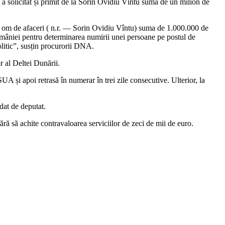
 a solicitat și primit de la Sorin Ovidiu Vîntu suma de un milion de
 un om de afaceri ( n.r. — Sorin Ovidiu Vîntu) suma de 1.000.000 de
României pentru determinarea numirii unei persoane pe postul de
olitic”, susțin procurorii DNA.
 al Deltei Dunării.
UA și apoi retrasă în numerar în trei zile consecutive. Ulterior, la
dat de deputat.
ră să achite contravaloarea serviciilor de zeci de mii de euro.