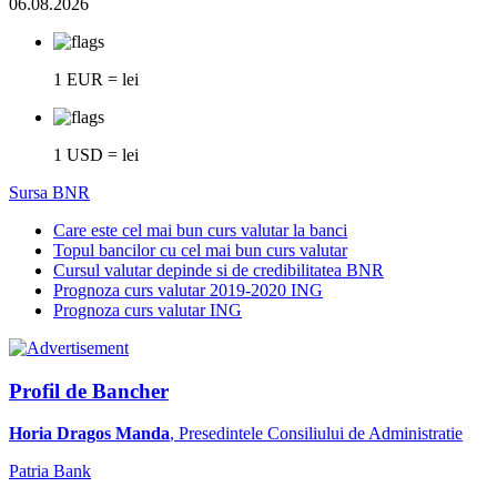
06.08.2026
1 EUR = lei
1 USD = lei
Sursa BNR
Care este cel mai bun curs valutar la banci
Topul bancilor cu cel mai bun curs valutar
Cursul valutar depinde si de credibilitatea BNR
Prognoza curs valutar 2019-2020 ING
Prognoza curs valutar ING
Profil de Bancher
Horia Dragos Manda
, Presedintele Consiliului de Administratie
Patria Bank