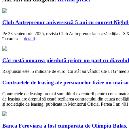
Club Antreprenor aniversează 5 ani cu concert Nightl
Pe 23 septembrie 2025, revista Club Antreprenor lansează ediția a XXI
în care se...
detalii
Cât costă onoarea pierdută printr-un pact cu diavolu
Răspunsul este: 5 milioane de euro. Cu atât au vândut site-ul G4media f
Contractele de leasing ale persoanelor fizice nu mai sun
Contractele de leasing nu mai sunt titluri executorii pentru consumator
de leasing are dreptul să ceară rezilierea contractului din cauza neplă
şi societăţile de leasing, publicata in Monitorul Oficial Partea I nr. 40
Banca Feroviara a fost cumparata de Olimpiu Balas, p