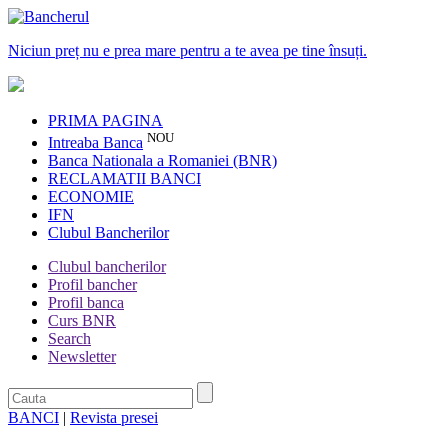
Niciun preț nu e prea mare pentru a te avea pe tine însuți.
PRIMA PAGINA
NOU
Intreaba Banca
Banca Nationala a Romaniei (BNR)
RECLAMATII BANCI
ECONOMIE
IFN
Clubul Bancherilor
Clubul bancherilor
Profil bancher
Profil banca
Curs BNR
Search
Newsletter
BANCI
|
Revista presei