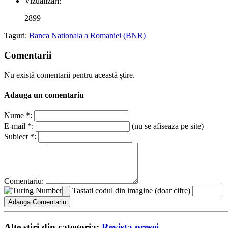
Vizualizari:
2899
Taguri:
Banca Nationala a Romaniei (BNR)
Comentarii
Nu există comentarii pentru această știre.
Adauga un comentariu
Nume *:
E-mail *:
(nu se afiseaza pe site)
Subiect *:
Comentariu:
Tastati codul din imagine (doar cifre)
Alte stiri din categoria:
Revista presei