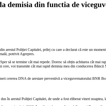
da demisia din functia de vicegu
arestul Poliției Capitalei, prilej cu care a declarat că este un moment gr
rmală, potrivit Agerpres.
. Sper să se termine cât mai repede. Doresc să obțin achitarea cât mai ra
 îmi cere, voi transmite cât mai rapid demisia mea din conducerea Băncii 
s vineri cererea DNA de arestare preventivă a viceguvernatorului BNR Bog
us în arestul Poliției Capitalei, de unde a fost eliberat vineri noaptea, l