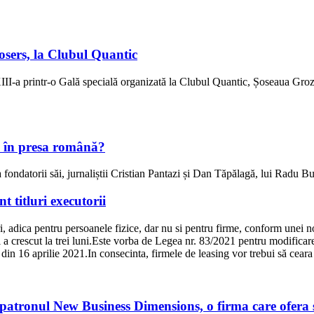
osers, la Clubul Quantic
II-a printr-o Gală specială organizată la Clubul Quantic, Șoseaua Groz
l în presa română?
ondatorii săi, jurnaliștii Cristian Pantazi și Dan Tăpălagă, lui Radu Bud
t titluri executorii
i, adica pentru persoanele fizice, dar nu si pentru firme, conform unei n
ţii a crescut la trei luni.Este vorba de Legea nr. 83/2021 pentru modific
1 din 16 aprilie 2021.In consecinta, firmele de leasing vor trebui să ceara
atronul New Business Dimensions, o firma care ofera s