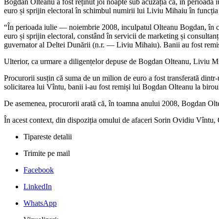
Bogdan Olteanu a fost reținut joi noapte sub acuzația că, în perioada i
euro și sprijin electoral în schimbul numirii lui Liviu Mihaiu în funcți
“În perioada iulie — noiembrie 2008, inculpatul Olteanu Bogdan, în cal
euro și sprijin electoral, constând în servicii de marketing și consul
guvernator al Deltei Dunării (n.r. — Liviu Mihaiu). Banii au fost remiși
Ulterior, ca urmare a diligențelor depuse de Bogdan Olteanu, Liviu Mi
Procurorii susțin că suma de un milion de euro a fost transferată dintr-u
solicitarea lui Vîntu, banii i-au fost remiși lui Bogdan Olteanu la biroul
De asemenea, procurorii arată că, în toamna anului 2008, Bogdan Oltea
În acest context, din dispoziția omului de afaceri Sorin Ovidiu Vîntu, 
Tipareste detalii
Trimite pe mail
Facebook
LinkedIn
WhatsApp