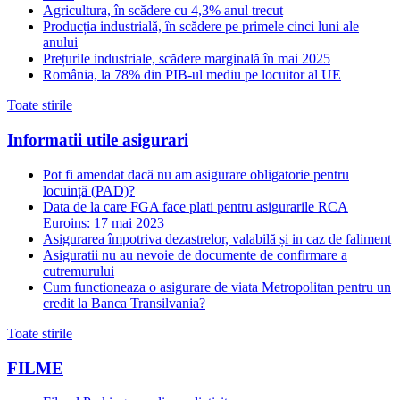
Agricultura, în scădere cu 4,3% anul trecut
Producția industrială, în scădere pe primele cinci luni ale
anului
Prețurile industriale, scădere marginală în mai 2025
România, la 78% din PIB-ul mediu pe locuitor al UE
Toate stirile
Informatii utile asigurari
Pot fi amendat dacă nu am asigurare obligatorie pentru
locuință (PAD)?
Data de la care FGA face plati pentru asigurarile RCA
Euroins: 17 mai 2023
Asigurarea împotriva dezastrelor, valabilă și in caz de faliment
Asiguratii nu au nevoie de documente de confirmare a
cutremurului
Cum functioneaza o asigurare de viata Metropolitan pentru un
credit la Banca Transilvania?
Toate stirile
FILME