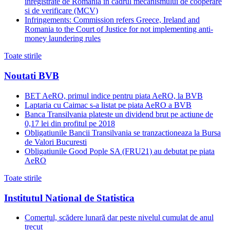
inregistrate de Romania in cadrul mecanismului de cooperare
si de verificare (MCV)
Infringements: Commission refers Greece, Ireland and
Romania to the Court of Justice for not implementing anti-
money laundering rules
Toate stirile
Noutati BVB
BET AeRO, primul indice pentru piata AeRO, la BVB
Laptaria cu Caimac s-a listat pe piata AeRO a BVB
Banca Transilvania plateste un dividend brut pe actiune de
0,17 lei din profitul pe 2018
Obligatiunile Bancii Transilvania se tranzactioneaza la Bursa
de Valori Bucuresti
Obligatiunile Good Pople SA (FRU21) au debutat pe piata
AeRO
Toate stirile
Institutul National de Statistica
Comerțul, scădere lunară dar peste nivelul cumulat de anul
trecut