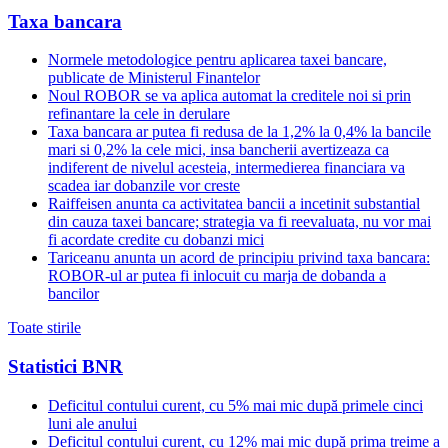
Taxa bancara
Normele metodologice pentru aplicarea taxei bancare,
publicate de Ministerul Finantelor
Noul ROBOR se va aplica automat la creditele noi si prin
refinantare la cele in derulare
Taxa bancara ar putea fi redusa de la 1,2% la 0,4% la bancile
mari si 0,2% la cele mici, insa bancherii avertizeaza ca
indiferent de nivelul acesteia, intermedierea financiara va
scadea iar dobanzile vor creste
Raiffeisen anunta ca activitatea bancii a incetinit substantial
din cauza taxei bancare; strategia va fi reevaluata, nu vor mai
fi acordate credite cu dobanzi mici
Tariceanu anunta un acord de principiu privind taxa bancara:
ROBOR-ul ar putea fi inlocuit cu marja de dobanda a
bancilor
Toate stirile
Statistici BNR
Deficitul contului curent, cu 5% mai mic după primele cinci
luni ale anului
Deficitul contului curent, cu 12% mai mic după prima treime a