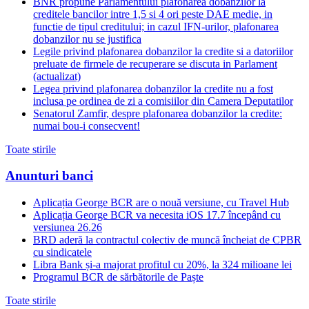
BNR propune Parlamentului plafonarea dobanzilor la
creditele bancilor intre 1,5 si 4 ori peste DAE medie, in
functie de tipul creditului; in cazul IFN-urilor, plafonarea
dobanzilor nu se justifica
Legile privind plafonarea dobanzilor la credite si a datoriilor
preluate de firmele de recuperare se discuta in Parlament
(actualizat)
Legea privind plafonarea dobanzilor la credite nu a fost
inclusa pe ordinea de zi a comisiilor din Camera Deputatilor
Senatorul Zamfir, despre plafonarea dobanzilor la credite:
numai bou-i consecvent!
Toate stirile
Anunturi banci
Aplicația George BCR are o nouă versiune, cu Travel Hub
Aplicația George BCR va necesita iOS 17.7 începând cu
versiunea 26.26
BRD aderă la contractul colectiv de muncă încheiat de CPBR
cu sindicatele
Libra Bank și-a majorat profitul cu 20%, la 324 milioane lei
Programul BCR de sărbătorile de Paște
Toate stirile