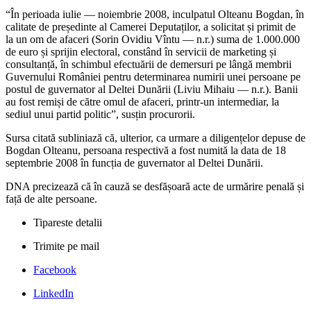
“În perioada iulie — noiembrie 2008, inculpatul Olteanu Bogdan, în
calitate de președinte al Camerei Deputaților, a solicitat și primit de
la un om de afaceri (Sorin Ovidiu Vîntu — n.r.) suma de 1.000.000
de euro și sprijin electoral, constând în servicii de marketing și
consultanță, în schimbul efectuării de demersuri pe lângă membrii
Guvernului României pentru determinarea numirii unei persoane pe
postul de guvernator al Deltei Dunării (Liviu Mihaiu — n.r.). Banii
au fost remiși de către omul de afaceri, printr-un intermediar, la
sediul unui partid politic”, susțin procurorii.
Sursa citată subliniază că, ulterior, ca urmare a diligențelor depuse de
Bogdan Olteanu, persoana respectivă a fost numită la data de 18
septembrie 2008 în funcția de guvernator al Deltei Dunării.
DNA precizează că în cauză se desfășoară acte de urmărire penală și
față de alte persoane.
Tipareste detalii
Trimite pe mail
Facebook
LinkedIn