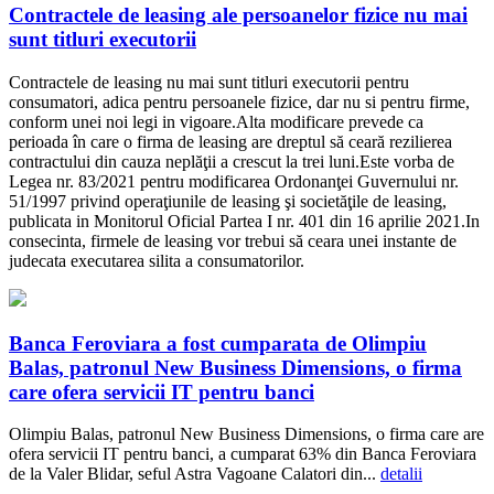
Contractele de leasing ale persoanelor fizice nu mai
sunt titluri executorii
Contractele de leasing nu mai sunt titluri executorii pentru
consumatori, adica pentru persoanele fizice, dar nu si pentru firme,
conform unei noi legi in vigoare.Alta modificare prevede ca
perioada în care o firma de leasing are dreptul să ceară rezilierea
contractului din cauza neplăţii a crescut la trei luni.Este vorba de
Legea nr. 83/2021 pentru modificarea Ordonanţei Guvernului nr.
51/1997 privind operaţiunile de leasing şi societăţile de leasing,
publicata in Monitorul Oficial Partea I nr. 401 din 16 aprilie 2021.In
consecinta, firmele de leasing vor trebui să ceara unei instante de
judecata executarea silita a consumatorilor.
Banca Feroviara a fost cumparata de Olimpiu
Balas, patronul New Business Dimensions, o firma
care ofera servicii IT pentru banci
Olimpiu Balas, patronul New Business Dimensions, o firma care are
ofera servicii IT pentru banci, a cumparat 63% din Banca Feroviara
de la Valer Blidar, seful Astra Vagoane Calatori din...
detalii