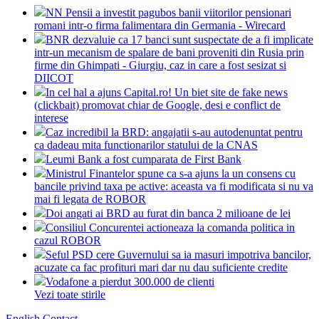
NN Pensii a investit pagubos banii viitorilor pensionari
romani intr-o firma falimentara din Germania - Wirecard
BNR dezvaluie ca 17 banci sunt suspectate de a fi implicate
intr-un mecanism de spalare de bani proveniti din Rusia prin
firme din Ghimpati - Giurgiu, caz in care a fost sesizat si
DIICOT
In cel hal a ajuns Capital.ro! Un biet site de fake news
(clickbait) promovat chiar de Google, desi e conflict de
interese
Caz incredibil la BRD: angajatii s-au autodenuntat pentru
ca dadeau mita functionarilor statului de la CNAS
Leumi Bank a fost cumparata de First Bank
Ministrul Finantelor spune ca s-a ajuns la un consens cu
bancile privind taxa pe active: aceasta va fi modificata si nu va
mai fi legata de ROBOR
Doi angati ai BRD au furat din banca 2 milioane de lei
Consiliul Concurentei actioneaza la comanda politica in
cazul ROBOR
Seful PSD cere Guvernului sa ia masuri impotriva bancilor,
acuzate ca fac profituri mari dar nu dau suficiente credite
Vodafone a pierdut 300.000 de clienti
Vezi toate stirile
English
Contact