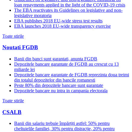
loan repayments applied in the light of the COVID-19 crisis
The EBA reactivates its Guidelines on legislative and non-
legislative moratoria
EBA publishes 2018 EU-wide stress test results
EBA launches 2018 EU-wide transparency exercise
Toate stirile
Noutati FGDB
Banii din banci sunt garantati, anunta FGDB
Depozitele bancare garantate de FGDB au crescut cu 13
miliarde lei
Depozitele bancare garantate de FGDB reprezinta doua treimi
din totalul depozitelor din bancile romanesti
Peste 80% din depozitele bancare sunt garantate
Depozitele bancare nu intra in campania electorala
Toate stirile
CSALB
Banii din salariu trebuie împărțiți astfel: 50% pentru
cheltuielile familiei, 30% pentru distracție, 20% pentru