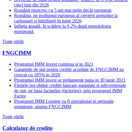
cinci luni din 2026
Românii muncesc cu 5 ani mai puțin decât europenii
România, pe podiumul european al creșterii prețurilor la
carburanți și lubrifianți în iunie 2026
Inflația anuală, în scădere la 9,2% după metodologia
europeană
Toate stirile
FNGCIMM
Programul IMM Invest continua si in 2021
Garantiile de stat pentru credite acordate de FNGCIMM au
crescut cu 185% in 2020
Programul IMM invest se prelungeste pana in 30 iunie 2021
Firmele pot obtine credite bancare garantate si subventionate
de stat, pe baza facturilor (factoring), prin programul IMM
Factor
Programul IMM Leasing va fi operational in perioada
urmatoare, anunta FNGCIMM
Toate stirile
Calculator de credite