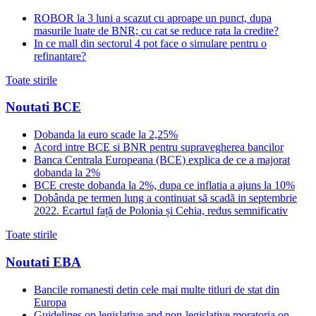
ROBOR la 3 luni a scazut cu aproape un punct, dupa
masurile luate de BNR; cu cat se reduce rata la credite?
In ce mall din sectorul 4 pot face o simulare pentru o
refinantare?
Toate stirile
Noutati BCE
Dobanda la euro scade la 2,25%
Acord intre BCE si BNR pentru supravegherea bancilor
Banca Centrala Europeana (BCE) explica de ce a majorat
dobanda la 2%
BCE creste dobanda la 2%, dupa ce inflatia a ajuns la 10%
Dobânda pe termen lung a continuat să scadă in septembrie
2022. Ecartul față de Polonia și Cehia, redus semnificativ
Toate stirile
Noutati EBA
Bancile romanesti detin cele mai multe titluri de stat din
Europa
Guidelines on legislative and non-legislative moratoria on