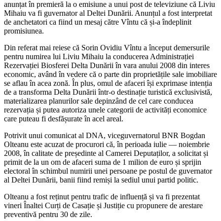
anunțat în premieră la o emisiune a unui post de televiziune că Liviu
Mihaiu va fi guvernator al Deltei Dunării. Anunțul a fost interpretat
de anchetatori ca fiind un mesaj către Vîntu că și-a îndeplinit
promisiunea.
Din referat mai reiese că Sorin Ovidiu Vîntu a început demersurile
pentru numirea lui Liviu Mihaiu la conducerea Administrației
Rezervației Biosferei Delta Dunării în vara anului 2008 din interes
economic, având în vedere că o parte din proprietățile sale imobiliare
se aflau în acea zonă. În plus, omul de afaceri își exprimase intenția
de a transforma Delta Dunării într-o destinație turistică exclusivistă,
materializarea planurilor sale depinzând de cel care conducea
rezervația și putea autoriza unele categorii de activități economice
care puteau fi desfășurate în acel areal.
Potrivit unui comunicat al DNA, viceguvernatorul BNR Bogdan
Olteanu este acuzat de procurori că, în perioada iulie — noiembrie
2008, în calitate de președinte al Camerei Deputaților, a solicitat și
primit de la un om de afaceri suma de 1 milion de euro și sprijin
electoral în schimbul numirii unei persoane pe postul de guvernator
al Deltei Dunării, banii fiind remiși la sediul unui partid politic.
Olteanu a fost reținut pentru trafic de influență și va fi prezentat
vineri Înaltei Curți de Casație și Justiție cu propunere de arestare
preventivă pentru 30 de zile.