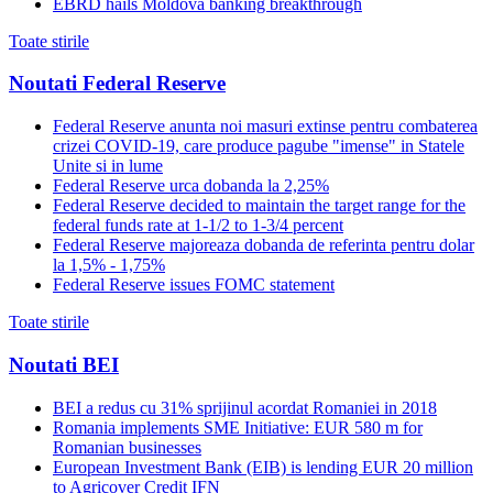
EBRD hails Moldova banking breakthrough
Toate stirile
Noutati Federal Reserve
Federal Reserve anunta noi masuri extinse pentru combaterea
crizei COVID-19, care produce pagube "imense" in Statele
Unite si in lume
Federal Reserve urca dobanda la 2,25%
Federal Reserve decided to maintain the target range for the
federal funds rate at 1-1/2 to 1-3/4 percent
Federal Reserve majoreaza dobanda de referinta pentru dolar
la 1,5% - 1,75%
Federal Reserve issues FOMC statement
Toate stirile
Noutati BEI
BEI a redus cu 31% sprijinul acordat Romaniei in 2018
Romania implements SME Initiative: EUR 580 m for
Romanian businesses
European Investment Bank (EIB) is lending EUR 20 million
to Agricover Credit IFN