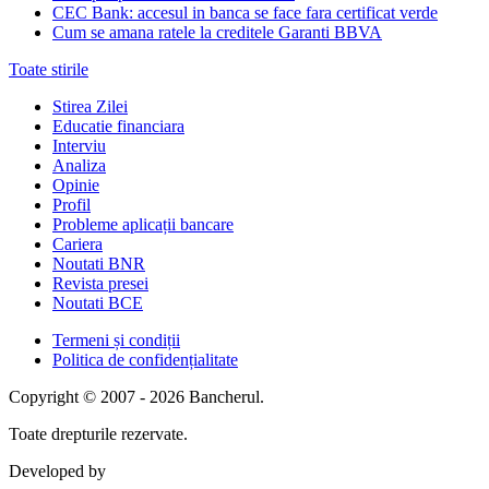
CEC Bank: accesul in banca se face fara certificat verde
Cum se amana ratele la creditele Garanti BBVA
Toate stirile
Stirea Zilei
Educatie financiara
Interviu
Analiza
Opinie
Profil
Probleme aplicații bancare
Cariera
Noutati BNR
Revista presei
Noutati BCE
Termeni și condiții
Politica de confidențialitate
Copyright © 2007 - 2026 Bancherul.
Toate drepturile rezervate.
Developed by