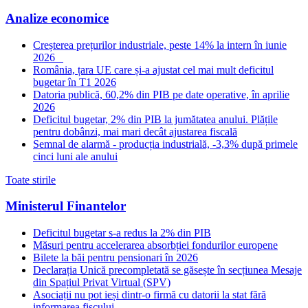
Analize economice
Creșterea prețurilor industriale, peste 14% la intern în iunie
2026
România, țara UE care și-a ajustat cel mai mult deficitul
bugetar în T1 2026
Datoria publică, 60,2% din PIB pe date operative, în aprilie
2026
Deficitul bugetar, 2% din PIB la jumătatea anului. Plățile
pentru dobânzi, mai mari decât ajustarea fiscală
Semnal de alarmă - producția industrială, -3,3% după primele
cinci luni ale anului
Toate stirile
Ministerul Finantelor
Deficitul bugetar s-a redus la 2% din PIB
Măsuri pentru accelerarea absorbției fondurilor europene
Bilete la băi pentru pensionari în 2026
Declarația Unică precompletată se găsește în secțiunea Mesaje
din Spațiul Privat Virtual (SPV)
Asociații nu pot ieși dintr-o firmă cu datorii la stat fără
informarea fiscului