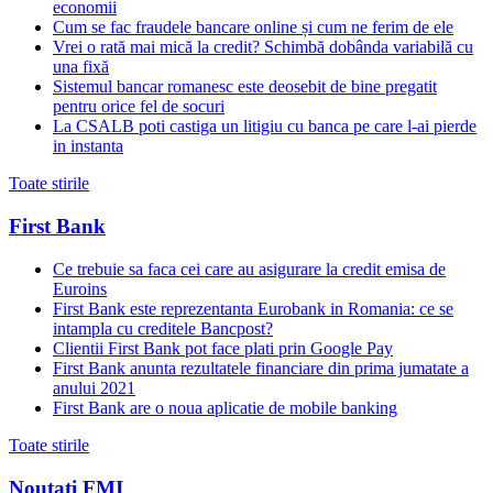
economii
Cum se fac fraudele bancare online și cum ne ferim de ele
Vrei o rată mai mică la credit? Schimbă dobânda variabilă cu
una fixă
Sistemul bancar romanesc este deosebit de bine pregatit
pentru orice fel de socuri
La CSALB poti castiga un litigiu cu banca pe care l-ai pierde
in instanta
Toate stirile
First Bank
Ce trebuie sa faca cei care au asigurare la credit emisa de
Euroins
First Bank este reprezentanta Eurobank in Romania: ce se
intampla cu creditele Bancpost?
Clientii First Bank pot face plati prin Google Pay
First Bank anunta rezultatele financiare din prima jumatate a
anului 2021
First Bank are o noua aplicatie de mobile banking
Toate stirile
Noutati FMI