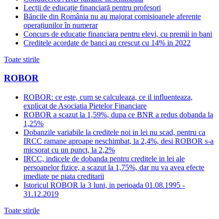
Lecții de educație financiară pentru profesori
Băncile din România nu au majorat comisioanele aferente
operațiunilor în numerar
Concurs de educatie financiara pentru elevi, cu premii in bani
Creditele acordate de banci au crescut cu 14% in 2022
Toate stirile
ROBOR
ROBOR: ce este, cum se calculeaza, ce il influenteaza,
explicat de Asociatia Pietelor Financiare
ROBOR a scazut la 1,59%, dupa ce BNR a redus dobanda la
1,25%
Dobanzile variabile la creditele noi in lei nu scad, pentru ca
IRCC ramane aproape neschimbat, la 2,4%, desi ROBOR s-a
micsorat cu un punct, la 2,2%
IRCC, indicele de dobanda pentru creditele in lei ale
persoanelor fizice, a scazut la 1,75%, dar nu va avea efecte
imediate pe piata creditarii
Istoricul ROBOR la 3 luni, in perioada 01.08.1995 -
31.12.2019
Toate stirile