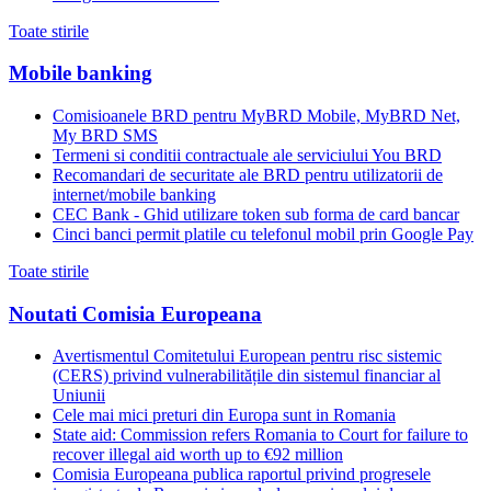
Toate stirile
Mobile banking
Comisioanele BRD pentru MyBRD Mobile, MyBRD Net,
My BRD SMS
Termeni si conditii contractuale ale serviciului You BRD
Recomandari de securitate ale BRD pentru utilizatorii de
internet/mobile banking
CEC Bank - Ghid utilizare token sub forma de card bancar
Cinci banci permit platile cu telefonul mobil prin Google Pay
Toate stirile
Noutati Comisia Europeana
Avertismentul Comitetului European pentru risc sistemic
(CERS) privind vulnerabilitățile din sistemul financiar al
Uniunii
Cele mai mici preturi din Europa sunt in Romania
State aid: Commission refers Romania to Court for failure to
recover illegal aid worth up to €92 million
Comisia Europeana publica raportul privind progresele