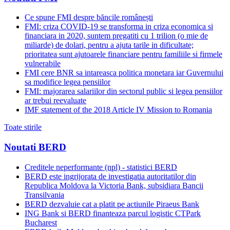
Ce spune FMI despre băncile românești
FMI: criza COVID-19 se transforma in criza economica si
financiara in 2020, suntem pregatiti cu 1 trilion (o mie de
miliarde) de dolari, pentru a ajuta tarile in dificultate;
prioritatea sunt ajutoarele financiare pentru familiile si firmele
vulnerabile
FMI cere BNR sa intareasca politica monetara iar Guvernului
sa modifice legea pensiilor
FMI: majorarea salariilor din sectorul public si legea pensiilor
ar trebui reevaluate
IMF statement of the 2018 Article IV Mission to Romania
Toate stirile
Noutati BERD
Creditele neperformante (npl) - statistici BERD
BERD este ingrijorata de investigatia autoritatilor din
Republica Moldova la Victoria Bank, subsidiara Bancii
Transilvania
BERD dezvaluie cat a platit pe actiunile Piraeus Bank
ING Bank si BERD finanteaza parcul logistic CTPark
Bucharest