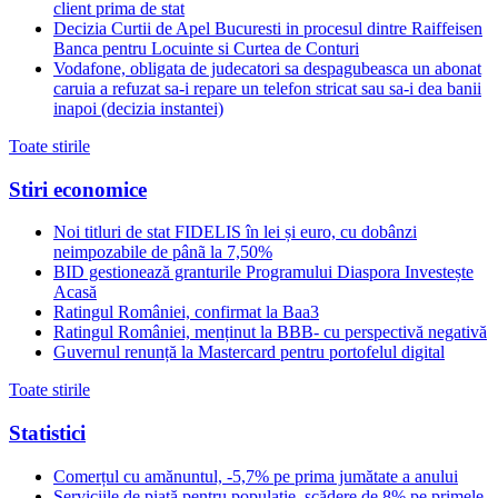
client prima de stat
Decizia Curtii de Apel Bucuresti in procesul dintre Raiffeisen
Banca pentru Locuinte si Curtea de Conturi
Vodafone, obligata de judecatori sa despagubeasca un abonat
caruia a refuzat sa-i repare un telefon stricat sau sa-i dea banii
inapoi (decizia instantei)
Toate stirile
Stiri economice
Noi titluri de stat FIDELIS în lei și euro, cu dobânzi
neimpozabile de pânã la 7,50%
BID gestionează granturile Programului Diaspora Investește
Acasă
Ratingul României, confirmat la Baa3
Ratingul României, menținut la BBB- cu perspectivă negativă
Guvernul renunță la Mastercard pentru portofelul digital
Toate stirile
Statistici
Comerțul cu amănuntul, -5,7% pe prima jumătate a anului
Serviciile de piață pentru populație, scădere de 8% pe primele