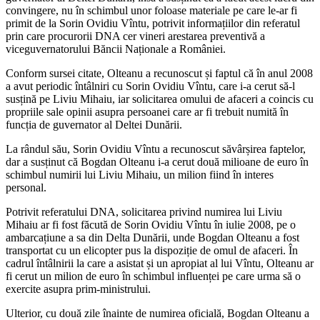
convingere, nu în schimbul unor foloase materiale pe care le-ar fi
primit de la Sorin Ovidiu Vîntu, potrivit informațiilor din referatul
prin care procurorii DNA cer vineri arestarea preventivă a
viceguvernatorului Băncii Naționale a României.
Conform sursei citate, Olteanu a recunoscut și faptul că în anul 2008
a avut periodic întâlniri cu Sorin Ovidiu Vîntu, care i-a cerut să-l
susțină pe Liviu Mihaiu, iar solicitarea omului de afaceri a coincis cu
propriile sale opinii asupra persoanei care ar fi trebuit numită în
funcția de guvernator al Deltei Dunării.
La rândul său, Sorin Ovidiu Vîntu a recunoscut săvârșirea faptelor,
dar a susținut că Bogdan Olteanu i-a cerut două milioane de euro în
schimbul numirii lui Liviu Mihaiu, un milion fiind în interes
personal.
Potrivit referatului DNA, solicitarea privind numirea lui Liviu
Mihaiu ar fi fost făcută de Sorin Ovidiu Vîntu în iulie 2008, pe o
ambarcațiune a sa din Delta Dunării, unde Bogdan Olteanu a fost
transportat cu un elicopter pus la dispoziție de omul de afaceri. În
cadrul întâlnirii la care a asistat și un apropiat al lui Vîntu, Olteanu ar
fi cerut un milion de euro în schimbul influenței pe care urma să o
exercite asupra prim-ministrului.
Ulterior, cu două zile înainte de numirea oficială, Bogdan Olteanu a