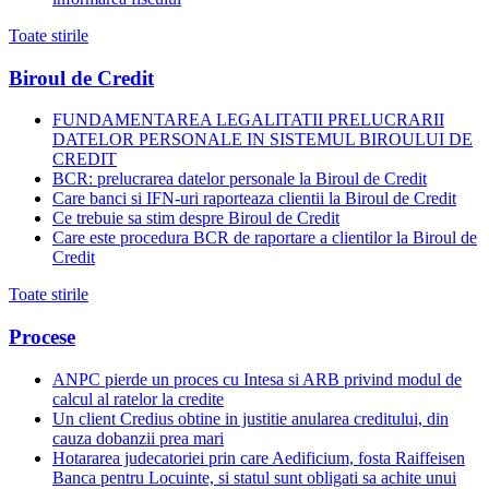
Toate stirile
Biroul de Credit
FUNDAMENTAREA LEGALITATII PRELUCRARII
DATELOR PERSONALE IN SISTEMUL BIROULUI DE
CREDIT
BCR: prelucrarea datelor personale la Biroul de Credit
Care banci si IFN-uri raporteaza clientii la Biroul de Credit
Ce trebuie sa stim despre Biroul de Credit
Care este procedura BCR de raportare a clientilor la Biroul de
Credit
Toate stirile
Procese
ANPC pierde un proces cu Intesa si ARB privind modul de
calcul al ratelor la credite
Un client Credius obtine in justitie anularea creditului, din
cauza dobanzii prea mari
Hotararea judecatoriei prin care Aedificium, fosta Raiffeisen
Banca pentru Locuinte, si statul sunt obligati sa achite unui