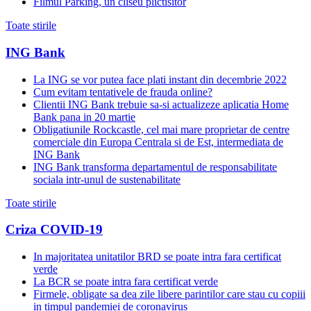
Filmul Parking, un cliseu plictisitor
Toate stirile
ING Bank
La ING se vor putea face plati instant din decembrie 2022
Cum evitam tentativele de frauda online?
Clientii ING Bank trebuie sa-si actualizeze aplicatia Home
Bank pana in 20 martie
Obligatiunile Rockcastle, cel mai mare proprietar de centre
comerciale din Europa Centrala si de Est, intermediata de
ING Bank
ING Bank transforma departamentul de responsabilitate
sociala intr-unul de sustenabilitate
Toate stirile
Criza COVID-19
In majoritatea unitatilor BRD se poate intra fara certificat
verde
La BCR se poate intra fara certificat verde
Firmele, obligate sa dea zile libere parintilor care stau cu copiii
in timpul pandemiei de coronavirus