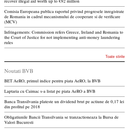
recover illegal aid worth up to €92 million
Comisia Europeana publica raportul privind progresele inregistrate
de Romania in cadrul mecanismului de cooperare si de verificare
(MCV)
Infringements: Commission refers Greece, Ireland and Romania to
the Court of Justice for not implementing anti-money laundering
rules
Toate stirile
Noutati BVB
BET AeRO, primul indice pentru piata AeRO, la BVB
Laptaria cu Caimac s-a listat pe piata AeRO a BVB
Banca Transilvania plateste un dividend brut pe actiune de 0,17 lei
din profitul pe 2018
Obligatiunile Bancii Transilvania se tranzactioneaza la Bursa de
Valori Bucuresti