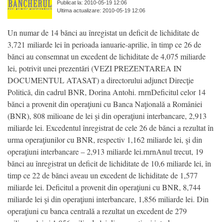
Publicat la: 2010-05-19 12:06
Ultima actualizare: 2010-05-19 12:06
Un numar de 14 bănci au înregistat un deficit de lichiditate de
3,721 miliarde lei în perioada ianuarie-aprilie, în timp ce 26 de
bănci au consemnat un excedent de lichiditate de 4,075 miliarde
lei, potrivit unei prezentări (VEZI PREZENTAREA IN
DOCUMENTUL ATASAT) a directorului adjunct Direcţie
Politică, din cadrul BNR, Dorina Antohi. rnrnDeficitul celor 14
bănci a provenit din operaţiuni cu Banca Naţională a României
(BNR), 808 milioane de lei şi din operaţiuni interbancare, 2,913
miliarde lei. Excedentul înregistrat de cele 26 de bănci a rezultat în
urma operaţiunilor cu BNR, respectiv 1,162 miliarde lei, şi din
operaţiuni interbancare – 2,913 miliarde lei.rnrnAnul trecut, 19
bănci au înregistrat un deficit de lichiditate de 10,6 miliarde lei, în
timp ce 22 de bănci aveau un excedent de lichiditate de 1,577
miliarde lei. Deficitul a provenit din operaţiuni cu BNR, 8,744
miliarde lei şi din operaţiuni interbancare, 1,856 miliarde lei. Din
operaţiuni cu banca centrală a rezultat un excedent de 279