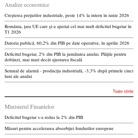
Analize economice
Creșterea prețurilor industriale, peste 14% la intern în iunie 2026
România, țara UE care și-a ajustat cel mai mult deficitul bugetar în
T1 2026
Datoria publică, 60,2% din PIB pe date operative, în aprilie 2026
Deficitul bugetar, 2% din PIB la jumătatea anului. Plățile pentru
dobânzi, mai mari decât ajustarea fiscală
Semnal de alarmă - producția industrială, -3,3% după primele cinci
luni ale anului
Toate stirile
Ministerul Finantelor
Deficitul bugetar s-a redus la 2% din PIB
Măsuri pentru accelerarea absorbției fondurilor europene