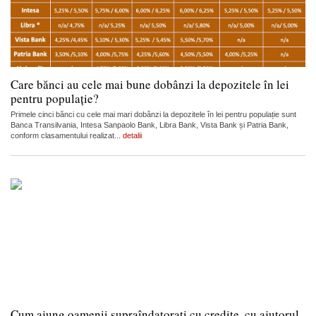
Care bănci au cele mai bune dobânzi la depozitele în lei
pentru populație?
Primele cinci bănci cu cele mai mari dobânzi la depozitele în lei pentru populație sunt
Banca Transilvania, Intesa Sanpaolo Bank, Libra Bank, Vista Bank și Patria Bank,
conform clasamentului realizat...
detalii
Cum ajung oamenii supraîndatorați cu credite, cu ajutorul