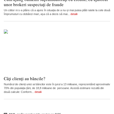
unor brokeri suspectați de fraude
Un cititor ni s-a plâns că a ajuns în situația de a nu-și mai putea plăti ratele la cele două
împrumuturi cu dobânzi mari, așa că a decis să mai...
detalii
Câți clienți au băncile?
Numărul de clienți unici ai băncilor este în jurul a 13 milioane, reprezentând aproximativ
70% din populația țării, de 18,8 milioane de persoane. Acestă estimare rezultă din
două calcule: Conform...
detalii
BNR, profit operațional în creștere pe 2025