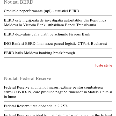
Noutati BERD
Creditele neperformante (npl) - statistici BERD
BERD este ingrijorata de investigatia autoritatilor din Republica
Moldova la Victoria Bank, subsidiara Bancii Transilvania
BERD dezvaluie cat a platit pe actiunile Piraeus Bank
ING Bank si BERD finanteaza parcul logistic CTPark Bucharest
EBRD hails Moldova banking breakthrough
Toate stirile
Noutati Federal Reserve
Federal Reserve anunta noi masuri extinse pentru combaterea
crizei COVID-19, care produce pagube "imense" in Statele Unite si
in lume
Federal Reserve urca dobanda la 2,25%
Federal Reserve decided to maintain the target range for the federal