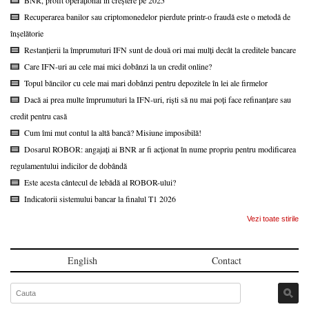
Recuperarea banilor sau criptomonedelor pierdute printr-o fraudă este o metodă de
înșelătorie
Restanțierii la împrumuturi IFN sunt de două ori mai mulți decât la creditele bancare
Care IFN-uri au cele mai mici dobânzi la un credit online?
Topul băncilor cu cele mai mari dobânzi pentru depozitele în lei ale firmelor
Dacă ai prea multe împrumuturi la IFN-uri, riști să nu mai poți face refinanțare sau
credit pentru casă
Cum îmi mut contul la altă bancă? Misiune imposibilă!
Dosarul ROBOR: angajați ai BNR ar fi acționat în nume propriu pentru modificarea
regulamentului indicilor de dobândă
Este acesta cântecul de lebădă al ROBOR-ului?
Indicatorii sistemului bancar la finalul T1 2026
Vezi toate stirile
English
Contact