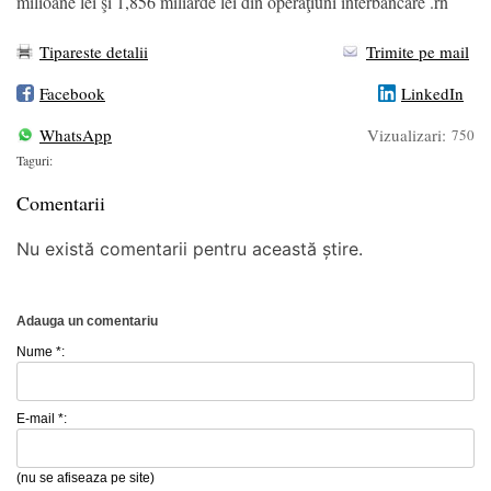
milioane lei şi 1,856 miliarde lei din operaţiuni interbancare .rn
Tipareste detalii
Trimite pe mail
Facebook
LinkedIn
WhatsApp
Vizualizari:
750
Taguri:
Comentarii
Nu există comentarii pentru această știre.
Adauga un comentariu
Nume *:
E-mail *:
(nu se afiseaza pe site)