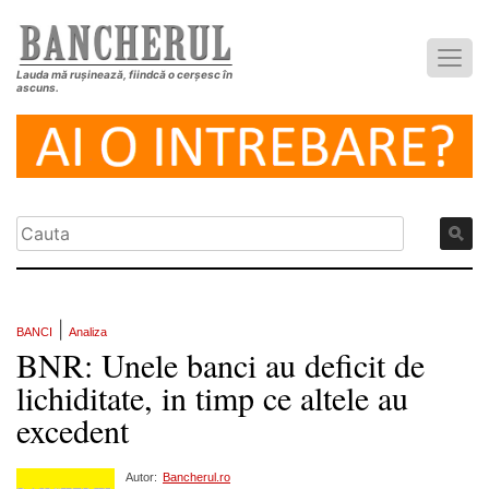
Lauda mă rușinează, fiindcă o cerșesc în
ascuns.
|
BANCI
Analiza
BNR: Unele banci au deficit de
lichiditate, in timp ce altele au
excedent
Autor:
Bancherul.ro