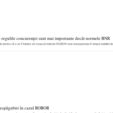
ă regulile concurenței sunt mai importante decât normele BNR
 pentru că s-ar fi înțeles să crească indicele ROBOR este transparența în timpul stabilirii dob
 despăgubiri în cazul ROBOR