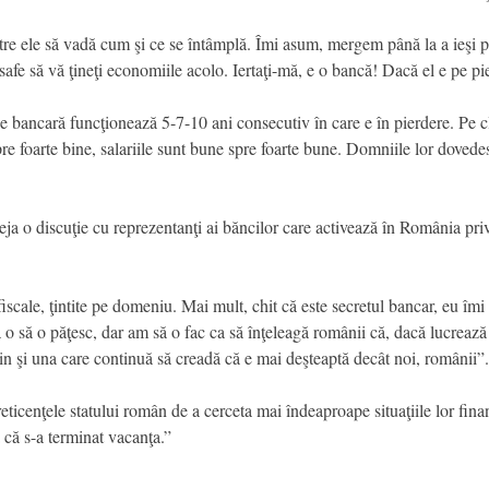
e ele să vadă cum şi ce se întâmplă. Îmi asum, mergem până la a ieşi p
 safe să vă ţineţi economiile acolo. Iertaţi-mă, e o bancă! Dacă el e pe pi
ie bancară funcţionează 5-7-10 ani consecutiv în care e în pierdere. Pe 
 spre foarte bine, salariile sunt bune spre foarte bune. Domniile lor doved
ja o discuţie cu reprezentanţi ai băncilor care activează în România privi
iscale, ţintite pe domeniu. Mai mult, chit că este secretul bancar, eu îm
 să o păţesc, dar am să o fac ca să înţeleagă românii că, dacă lucrează c
n şi una care continuă să creadă că e mai deşteaptă decât noi, românii”.
ticenţele statului român de a cerceta mai îndeaproape situaţiile lor fina
că s-a terminat vacanţa.”