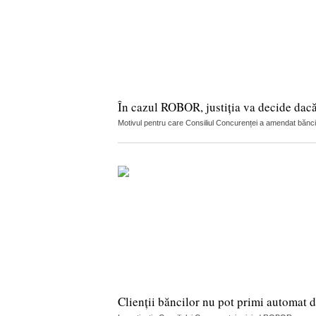
În cazul ROBOR, justiția va decide dac
Motivul pentru care Consiliul Concurenței a amendat băncile
Clienții băncilor nu pot primi automat