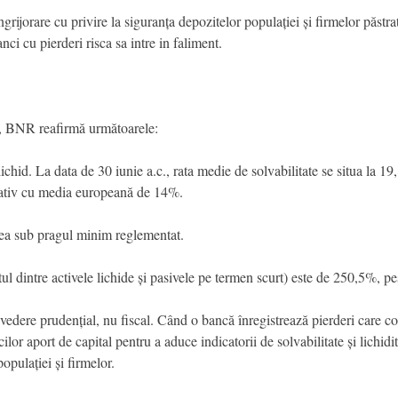
rijorare cu privire la siguranța depozitelor populației și firmelor păst
ci cu pierderi risca sa intre in faliment.
e, BNR reafirmă următoarele:
ichid. La data de 30 iunie a.c., rata medie de solvabilitate se situa la 
rativ cu media europeană de 14%.
tea sub pragul minim reglementat.
rtul dintre activele lichide și pasivele pe termen scurt) este de 250,5%,
dere prudențial, nu fiscal. Când o bancă înregistrează pierderi care con
or aport de capital pentru a aduce indicatorii de solvabilitate și lichidit
opulației și firmelor.