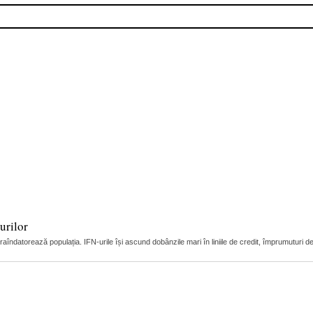
urilor
raîndatorează populația. IFN-urile își ascund dobânzile mari în liniile de credit, împrumuturi de