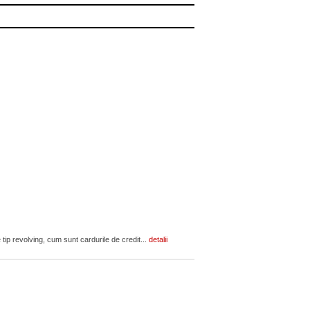
 tip revolving, cum sunt cardurile de credit...
detalii