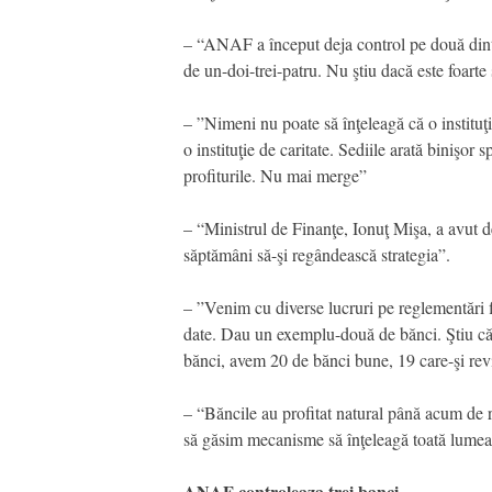
– “ANAF a început deja control pe două dintr
de un-doi-trei-patru. Nu ştiu dacă este foarte
– ”Nimeni nu poate să înţeleagă că o instituţ
o instituţie de caritate. Sediile arată binişor
profiturile. Nu mai merge”
– “Ministrul de Finanţe, Ionuţ Mişa, a avut de
săptămâni să-şi regândească strategia”.
– ”Venim cu diverse lucruri pe reglementări f
date. Dau un exemplu-două de bănci. Ştiu că o
bănci, avem 20 de bănci bune, 19 care-şi revi
– “Băncile au profitat natural până acum de re
să găsim mecanisme să înţeleagă toată lumea 
ANAF controleaza trei banci