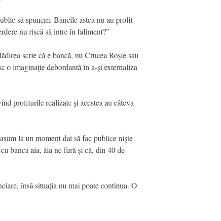
ublic să spunem: Băncile astea nu au profit
erdere nu riscă să intre în faliment?”
clădirea scrie că e bancă, nu Crucea Roşie sau
esc o imaginaţie debordantă în a-şi externaliza
nd profiturile realizate şi acestea au câteva
i asum la un moment dat să fac publice nişte
u banca aia, ăia ne fură şi că, din 40 de
nciare, însă situaţia nu mai poate continua. O