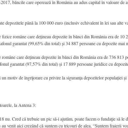
017, băncile care operează în România au adus capital în valoare de ap
ate depozitele până la 100 000 euro (inclusiv echivalent în lei sau alte va
r fizice române care dețineau depozite în bănci din România era de 10 
lafonul garantat (99,65% din total) și 34 887 persoane cu depozite mai m
ce române care dețineau depozite în bănci din România era de 736 813 p
afonul garantat (97,57% din total) și 17 889 persoane juridice cu depozit
i un motiv de îngrijorare cu privire la siguranța depozitelor populației ș
oarele, la Antena 3:
18 nu. Cred că trebuie un pic să-i ajutăm, poate facem o fundaţie să le dă
u au venit aici crezând că suntem cu tricouri de alea, “Suntem fraierii voş