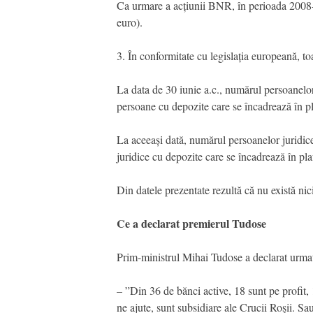
Ca urmare a acțiunii BNR, în perioada 2008-2
euro).
3. În conformitate cu legislația europeană, to
La data de 30 iunie a.c., numărul persoanelo
persoane cu depozite care se încadrează în p
La aceeași dată, numărul persoanelor juridi
juridice cu depozite care se încadrează în pl
Din datele prezentate rezultă că nu există nic
Ce a declarat premierul Tudose
Prim-ministrul Mihai Tudose a declarat urmat
– ”Din 36 de bănci active, 18 sunt pe profit, 
ne ajute, sunt subsidiare ale Crucii Roşii. Sa