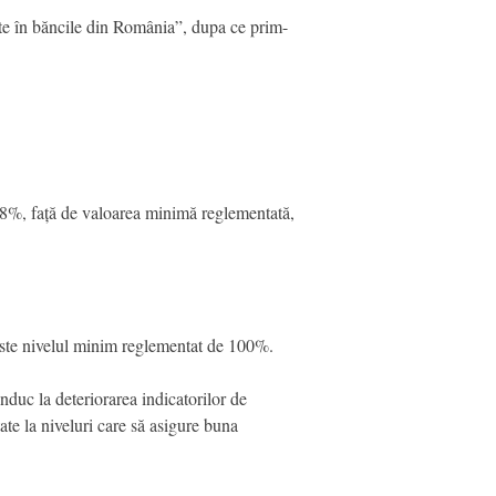
rate în băncile din România”, dupa ce prim-
19,8%, față de valoarea minimă reglementată,
 peste nivelul minim reglementat de 100%.
duc la deteriorarea indicatorilor de
ate la niveluri care să asigure buna