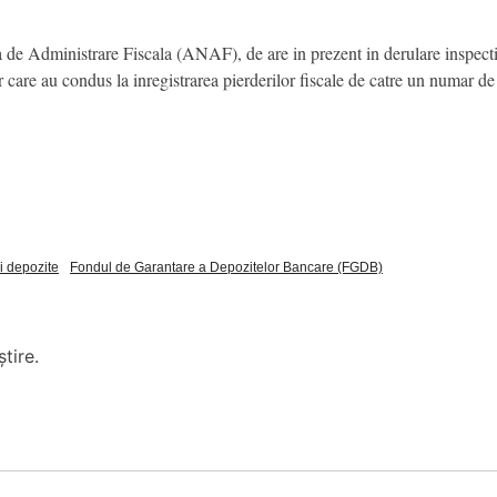
 de Administrare Fiscala (ANAF), de are in prezent in derulare inspectii 
or care au condus la inregistrarea pierderilor fiscale de catre un numar de
i depozite
Fondul de Garantare a Depozitelor Bancare (FGDB)
tire.