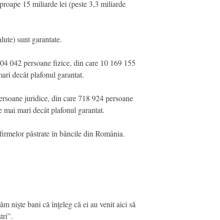
roape 15 miliarde lei (peste 3,3 miliarde
lute) sunt garantate.
204 042 persoane fizice, din care 10 169 155
ari decât plafonul garantat.
ersoane juridice, din care 718 924 persoane
e mai mari decât plafonul garantat.
i firmelor păstrate în băncile din România.
m nişte bani că înţeleg că ei au venit aici să
tri”.