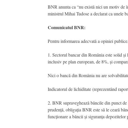
BNR anunta ca “nu există nici un motiv de îng
ministrul Mihai Tudose a declarat ca unele ban
Comunicatul BNR:
Pentru informarea adecvată a opiniei public
1. Sectorul bancar din România este solid și l
inclusiv pe plan european, de 8%, și compa
Nici o bancă din România nu are solvabilita
Indicatorul de lichiditate (reprezentând rapo
2. BNR supraveghează băncile din punct de ve
prudență, obligația BNR este să le ceară băncil
funcționare a băncii și siguranța depozitelor p