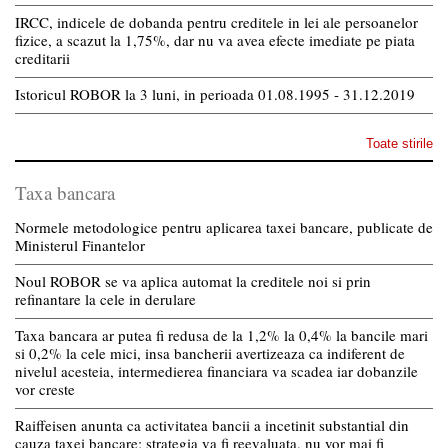
IRCC, indicele de dobanda pentru creditele in lei ale persoanelor
fizice, a scazut la 1,75%, dar nu va avea efecte imediate pe piata
creditarii
Istoricul ROBOR la 3 luni, in perioada 01.08.1995 - 31.12.2019
Toate stirile
Taxa bancara
Normele metodologice pentru aplicarea taxei bancare, publicate de
Ministerul Finantelor
Noul ROBOR se va aplica automat la creditele noi si prin
refinantare la cele in derulare
Taxa bancara ar putea fi redusa de la 1,2% la 0,4% la bancile mari
si 0,2% la cele mici, insa bancherii avertizeaza ca indiferent de
nivelul acesteia, intermedierea financiara va scadea iar dobanzile
vor creste
Raiffeisen anunta ca activitatea bancii a incetinit substantial din
cauza taxei bancare; strategia va fi reevaluata, nu vor mai fi