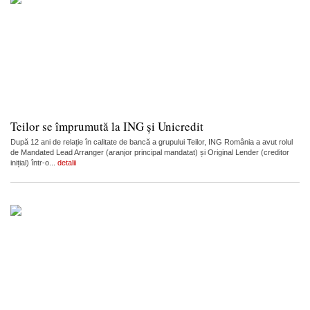
Teilor se împrumută la ING și Unicredit
După 12 ani de relație în calitate de bancă a grupului Teilor, ING România a avut rolul
de Mandated Lead Arranger (aranjor principal mandatat) și Original Lender (creditor
inițial) într-o...
detalii