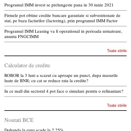
Programul IMM invest se prelungeste pana in 30 iunie 2021
Firmele pot obtine credite bancare garantate si subventionate de
stat, pe baza facturilor (factoring), prin programul IMM Factor
Programul IMM Leasing va fi operational in perioada urmatoare,
anunta FNGCIMM
Toate stirile
Calculator de credite
ROBOR la 3 luni a scazut cu aproape un punct, dupa masurile
luate de BNR; cu cat se reduce rata la credite?
In ce mall din sectorul 4 pot face o simulare pentru o refinantare?
Toate stirile
Noutati BCE
Dobanda la euro scade la 2,25%