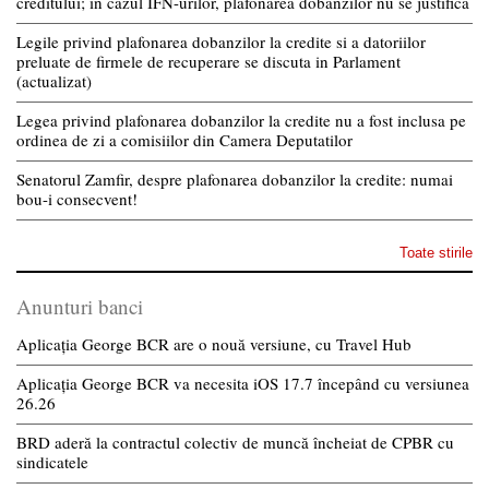
creditului; in cazul IFN-urilor, plafonarea dobanzilor nu se justifica
Legile privind plafonarea dobanzilor la credite si a datoriilor
preluate de firmele de recuperare se discuta in Parlament
(actualizat)
Legea privind plafonarea dobanzilor la credite nu a fost inclusa pe
ordinea de zi a comisiilor din Camera Deputatilor
Senatorul Zamfir, despre plafonarea dobanzilor la credite: numai
bou-i consecvent!
Toate stirile
Anunturi banci
Aplicația George BCR are o nouă versiune, cu Travel Hub
Aplicația George BCR va necesita iOS 17.7 începând cu versiunea
26.26
BRD aderă la contractul colectiv de muncă încheiat de CPBR cu
sindicatele