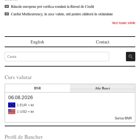
Băncile europene pot verifica românii la Biroul de Credit
Cardul Multicurrency, în zece valute, util pentru călătorii în străinătate
Vezi toate stirile
English
Contact
Curs valutar
BNR
Alte Banci
06.08.2026
1 EUR = lei
1 USD = lei
Sursa BNR
Profil de Bancher