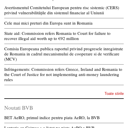
Avertismentul Comitetului European pentru risc sistemic (CERS)
privind vulnerabilitățile din sistemul financiar al Uniunii
Cele mai mici preturi din Europa sunt in Romania
State aid: Commission refers Romania to Court for failure to
recover illegal aid worth up to €92 million
Comisia Europeana publica raportul privind progresele inregistrate
de Romania in cadrul mecanismului de cooperare si de verificare
(MCV)
Infringements: Commission refers Greece, Ireland and Romania to
the Court of Justice for not implementing anti-money laundering
rules
Toate stirile
Noutati BVB
BET AeRO, primul indice pentru piata AeRO, la BVB
Laptaria cu Caimac s-a listat pe piata AeRO a BVB