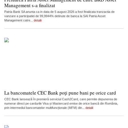
Management s-a finalizat
Patria Bank SA anunta ca in data de 5 august 2026 a fost finalizata tranzactia de
vanzare a participatiei de 99,9944% detinute de banca la SAI Patria Asset
Management catre...
detalii
La bancomatele CEC Bank poți pune bani pe orice card
CEC Bank lansează în premieră serviciul Cash2Card, care permite depunerea de
numerar direct pe cardurile Visa și Mastercard emise de orice bancă din România,
prin intermediul bancomatelor multifuncționale (MFM) din...
detalii