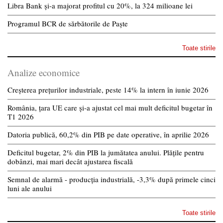
Libra Bank și-a majorat profitul cu 20%, la 324 milioane lei
Programul BCR de sărbătorile de Paște
Toate stirile
Analize economice
Creșterea prețurilor industriale, peste 14% la intern în iunie 2026
România, țara UE care și-a ajustat cel mai mult deficitul bugetar în
T1 2026
Datoria publică, 60,2% din PIB pe date operative, în aprilie 2026
Deficitul bugetar, 2% din PIB la jumătatea anului. Plățile pentru
dobânzi, mai mari decât ajustarea fiscală
Semnal de alarmă - producția industrială, -3,3% după primele cinci
luni ale anului
Toate stirile