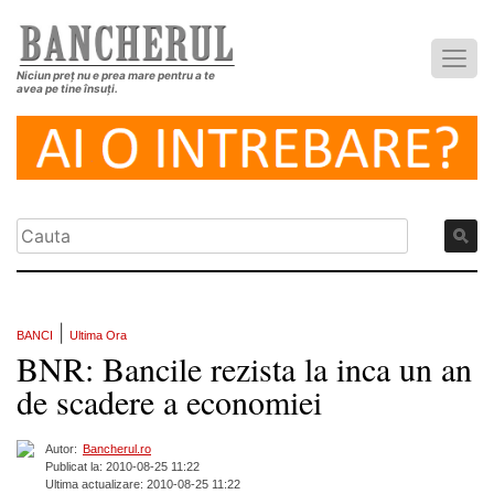
Niciun preț nu e prea mare pentru a te
avea pe tine însuți.
|
BANCI
Ultima Ora
BNR: Bancile rezista la inca un an
de scadere a economiei
Autor:
Bancherul.ro
Publicat la: 2010-08-25 11:22
Ultima actualizare: 2010-08-25 11:22