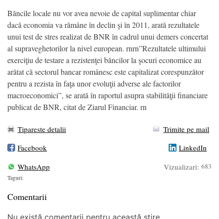
Băncile locale nu vor avea nevoie de capital suplimentar chiar
dacă economia va rămâne în declin şi în 2011, arată rezultatele
unui test de stres realizat de BNR în cadrul unui demers concertat
al supraveghetorilor la nivel european. rnrn”Rezultatele ultimului
exerciţiu de testare a rezistenţei băncilor la şocuri economice au
arătat că sectorul bancar românesc este capitalizat corespunzător
pentru a rezista în faţa unor evoluţii adverse ale factorilor
macroeconomici”, se arată în raportul asupra stabilităţii financiare
publicat de BNR, citat de Ziarul Financiar. rn
Tipareste detalii
Trimite pe mail
Facebook
LinkedIn
WhatsApp
Vizualizari:
683
Taguri:
Comentarii
Nu există comentarii pentru această știre.