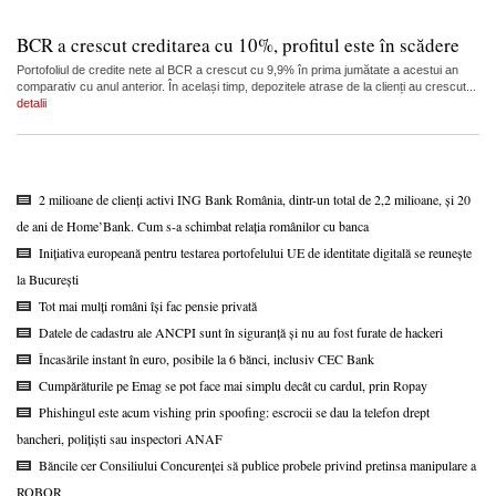
BCR a crescut creditarea cu 10%, profitul este în scădere
Portofoliul de credite nete al BCR a crescut cu 9,9% în prima jumătate a acestui an
comparativ cu anul anterior. În același timp, depozitele atrase de la clienți au crescut...
detalii
2 milioane de clienți activi ING Bank România, dintr-un total de 2,2 milioane, și 20
de ani de Home’Bank. Cum s-a schimbat relația românilor cu banca
Inițiativa europeană pentru testarea portofelului UE de identitate digitală se reunește
la București
Tot mai mulți români își fac pensie privată
Datele de cadastru ale ANCPI sunt în siguranță și nu au fost furate de hackeri
Încasările instant în euro, posibile la 6 bănci, inclusiv CEC Bank
Cumpărăturile pe Emag se pot face mai simplu decât cu cardul, prin Ropay
Phishingul este acum vishing prin spoofing: escrocii se dau la telefon drept
bancheri, polițiști sau inspectori ANAF
Băncile cer Consiliului Concurenței să publice probele privind pretinsa manipulare a
ROBOR