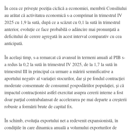
În ceea ce privește poziția ciclică a economiei, membrii Consiliului
au arătat că activitatea economică s-a comprimat în trimestrul IV
2025 cu 1,9 la sută, după ce a scăzut cu 0,1 la sută în trimestrul
anterior, evoluție ce face probabilă o adâncire mai pronunțată a
deficitului de cerere agregată în acest interval comparativ cu cea
anticipată.
În același timp, s-a remarcat că avansul în termeni anuali al PIB s-
a redus la 0,2 la sută în trimestrul IV 2025, de la 1,7 la sută în
trimestrul III în principal ca urmare a măririi semnificative a
aportului negativ al variației stocurilor, dar și pe fondul contracției
moderate consemnate de consumul gospodăriilor populației, și că
impactul contracționist astfel exercitat asupra cererii interne a fost
doar parțial contrabalansat de accelerarea pe mai departe a creșterii
robuste a formării brute de capital fix.
În schimb, evoluția exportului net a redevenit expansionistă, în
condițiile în care dinamica anuală a volumului exporturilor de