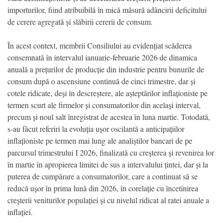
importurilor, fiind atribuibilă în mică măsură adâncirii deficitului
de cerere agregată și slăbirii cererii de consum.
În acest context, membrii Consiliului au evidențiat scăderea
consemnată în intervalul ianuarie-februarie 2026 de dinamica
anuală a prețurilor de producție din industrie pentru bunurile de
consum după o ascensiune continuă de cinci trimestre, dar și
cotele ridicate, deși în descreștere, ale așteptărilor inflaționiste pe
termen scurt ale firmelor și consumatorilor din același interval,
precum și noul salt înregistrat de acestea în luna martie. Totodată,
s-au făcut referiri la evoluția ușor oscilantă a anticipațiilor
inflaționiste pe termen mai lung ale analiștilor bancari de pe
parcursul trimestrului I 2026, finalizată cu creșterea și revenirea lor
în martie în apropierea limitei de sus a intervalului țintei, dar și la
puterea de cumpărare a consumatorilor, care a continuat să se
reducă ușor în prima lună din 2026, în corelație cu încetinirea
creșterii veniturilor populației și cu nivelul ridicat al ratei anuale a
inflației.