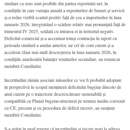
similare ca sens sunt posibile din partea exportului net, în
condițiile în care variația anuală a exporturilor de bunuri și servicii
și-a redus vizibil ecartul pozitiv față de cea a importurilor în luna
ianuarie 2026, înregistrând o scădere relativ mai pronunțată față de
trimestrul IV 2025, soldată cu intrarea ei în teritoriul negativ.
Deficitul comercial și-a accentuat totuși contracția în raport cu
perioada similară a anului anterior, iar cel de cont curent și-a
accelerat chiar mai mult descreșterea în luna ianuarie 2026, în
condițiile ameliorării balanței veniturilor secundare, au remarcat
membrii Consiliului.
Incertitudini rămân asociate măsurilor ce vor fi probabil adoptate
în perspectivă în scopul menținerii deficitului bugetar dincolo de
anul curent pe o traiectorie descrescătoare sustenabilă și
compatibilă cu Planul bugetar-structural pe termen mediu convenit
cu CE, precum și cu procedura de deficit excesiv, au susținut
membrii Consiliului.
S-a arătat în mod repetat că incertitudini și riscuri mari la adresa