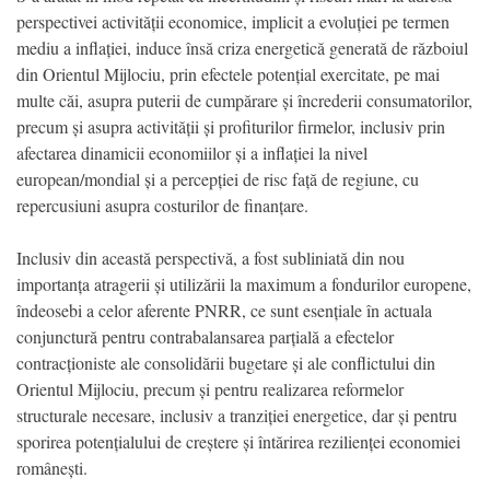
perspectivei activității economice, implicit a evoluției pe termen
mediu a inflației, induce însă criza energetică generată de războiul
din Orientul Mijlociu, prin efectele potențial exercitate, pe mai
multe căi, asupra puterii de cumpărare și încrederii consumatorilor,
precum și asupra activității și profiturilor firmelor, inclusiv prin
afectarea dinamicii economiilor și a inflației la nivel
european/mondial și a percepției de risc față de regiune, cu
repercusiuni asupra costurilor de finanțare.
Inclusiv din această perspectivă, a fost subliniată din nou
importanța atragerii și utilizării la maximum a fondurilor europene,
îndeosebi a celor aferente PNRR, ce sunt esențiale în actuala
conjunctură pentru contrabalansarea parțială a efectelor
contracționiste ale consolidării bugetare și ale conflictului din
Orientul Mijlociu, precum și pentru realizarea reformelor
structurale necesare, inclusiv a tranziției energetice, dar și pentru
sporirea potențialului de creștere și întărirea rezilienței economiei
românești.