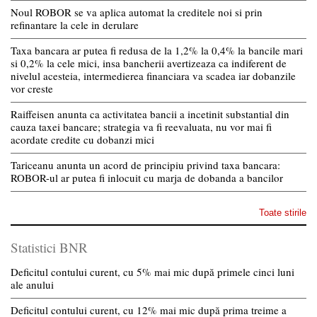
Noul ROBOR se va aplica automat la creditele noi si prin
refinantare la cele in derulare
Taxa bancara ar putea fi redusa de la 1,2% la 0,4% la bancile mari
si 0,2% la cele mici, insa bancherii avertizeaza ca indiferent de
nivelul acesteia, intermedierea financiara va scadea iar dobanzile
vor creste
Raiffeisen anunta ca activitatea bancii a incetinit substantial din
cauza taxei bancare; strategia va fi reevaluata, nu vor mai fi
acordate credite cu dobanzi mici
Tariceanu anunta un acord de principiu privind taxa bancara:
ROBOR-ul ar putea fi inlocuit cu marja de dobanda a bancilor
Toate stirile
Statistici BNR
Deficitul contului curent, cu 5% mai mic după primele cinci luni
ale anului
Deficitul contului curent, cu 12% mai mic după prima treime a