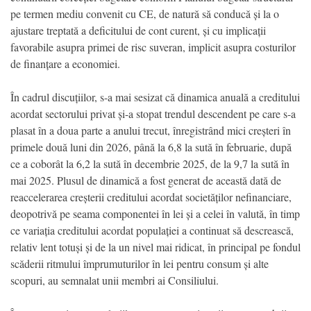
pe termen mediu convenit cu CE, de natură să conducă și la o
ajustare treptată a deficitului de cont curent, și cu implicații
favorabile asupra primei de risc suveran, implicit asupra costurilor
de finanțare a economiei.
În cadrul discuțiilor, s-a mai sesizat că dinamica anuală a creditului
acordat sectorului privat și-a stopat trendul descendent pe care s-a
plasat în a doua parte a anului trecut, înregistrând mici creșteri în
primele două luni din 2026, până la 6,8 la sută în februarie, după
ce a coborât la 6,2 la sută în decembrie 2025, de la 9,7 la sută în
mai 2025. Plusul de dinamică a fost generat de această dată de
reaccelerarea creșterii creditului acordat societăților nefinanciare,
deopotrivă pe seama componentei în lei și a celei în valută, în timp
ce variația creditului acordat populației a continuat să descrească,
relativ lent totuși și de la un nivel mai ridicat, în principal pe fondul
scăderii ritmului împrumuturilor în lei pentru consum și alte
scopuri, au semnalat unii membri ai Consiliului.