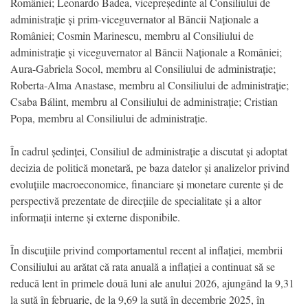
României; Leonardo Badea, vicepreședinte al Consiliului de
administrație și prim-viceguvernator al Băncii Naționale a
României; Cosmin Marinescu, membru al Consiliului de
administrație și viceguvernator al Băncii Naționale a României;
Aura-Gabriela Socol, membru al Consiliului de administrație;
Roberta-Alma Anastase, membru al Consiliului de administrație;
Csaba Bálint, membru al Consiliului de administrație; Cristian
Popa, membru al Consiliului de administrație.
În cadrul ședinței, Consiliul de administrație a discutat și adoptat
decizia de politică monetară, pe baza datelor și analizelor privind
evoluțiile macroeconomice, financiare și monetare curente și de
perspectivă prezentate de direcțiile de specialitate și a altor
informații interne și externe disponibile.
În discuțiile privind comportamentul recent al inflației, membrii
Consiliului au arătat că rata anuală a inflației a continuat să se
reducă lent în primele două luni ale anului 2026, ajungând la 9,31
la sută în februarie, de la 9,69 la sută în decembrie 2025, în