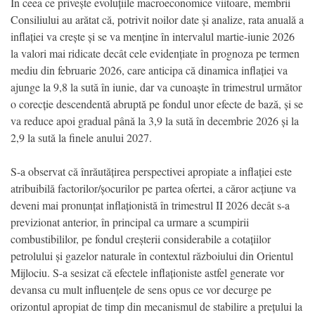
În ceea ce privește evoluțiile macroeconomice viitoare, membrii
Consiliului au arătat că, potrivit noilor date și analize, rata anuală a
inflației va crește și se va menține în intervalul martie-iunie 2026
la valori mai ridicate decât cele evidențiate în prognoza pe termen
mediu din februarie 2026, care anticipa că dinamica inflației va
ajunge la 9,8 la sută în iunie, dar va cunoaște în trimestrul următor
o corecție descendentă abruptă pe fondul unor efecte de bază, și se
va reduce apoi gradual până la 3,9 la sută în decembrie 2026 și la
2,9 la sută la finele anului 2027.
S-a observat că înrăutățirea perspectivei apropiate a inflației este
atribuibilă factorilor/șocurilor pe partea ofertei, a căror acțiune va
deveni mai pronunțat inflaționistă în trimestrul II 2026 decât s-a
previzionat anterior, în principal ca urmare a scumpirii
combustibililor, pe fondul creșterii considerabile a cotațiilor
petrolului și gazelor naturale în contextul războiului din Orientul
Mijlociu. S-a sesizat că efectele inflaționiste astfel generate vor
devansa cu mult influențele de sens opus ce vor decurge pe
orizontul apropiat de timp din mecanismul de stabilire a prețului la