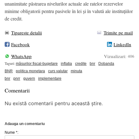
unanimitate păstrarea nivelurilor actuale ale ratelor rezervelor
minime obligatorii pentru pasivele în lei și în valută ale instituțiilor
de credit.
Tipareste detalii
Trimite pe mail
Facebook
LinkedIn
WhatsApp
Vizualizari:
406
Taguri:
măsurilor fiscal-bugetare
inflatia
credite
bnr
Dobanda
BNR
politica monetara
curs valutar
minuta
bnr
pnrr
guvern
implementare
Comentarii
Nu există comentarii pentru această știre.
Adauga un comentariu
Nume *: