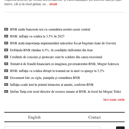
intern, cât și la nivel global, se...
detalii
BNR emite bancnote noi cu semnătura noului casier central
BNR: inflația va scădea la 3,5% în 2027
BNR arată importanța implementării măsurilor fiscal-bugetare luate de Guvern
Dobânda BNR rămâne 6,5%, în condițiile războiului din Iran
Creditele de consum și ipotecare sunt în scădere din cauza recesiunii
Tentativă de fraudă financiară cu imaginea guvernatorului BNR, Mugur Isărescu
BNR: inflația va scădea abrupt la toamnă iar la anul va ajunge la 3,5%
Document fals cu sigla, ștampila și semnătura BNR
Inflația scade lent în primul trimestru al anului, conform BNR
Ștefan Tarța este noul director de resurse umane al BNR, în locul lui Mugur Tolici
Vezi toate stirile
English
Contact