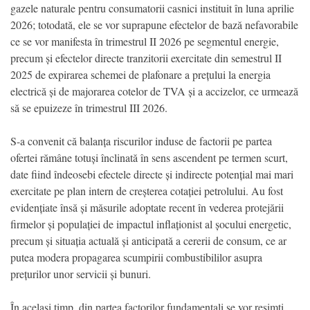
gazele naturale pentru consumatorii casnici instituit în luna aprilie
2026; totodată, ele se vor suprapune efectelor de bază nefavorabile
ce se vor manifesta în trimestrul II 2026 pe segmentul energie,
precum și efectelor directe tranzitorii exercitate din semestrul II
2025 de expirarea schemei de plafonare a prețului la energia
electrică și de majorarea cotelor de TVA și a accizelor, ce urmează
să se epuizeze în trimestrul III 2026.
S-a convenit că balanța riscurilor induse de factorii pe partea
ofertei rămâne totuși înclinată în sens ascendent pe termen scurt,
date fiind îndeosebi efectele directe și indirecte potențial mai mari
exercitate pe plan intern de creșterea cotației petrolului. Au fost
evidențiate însă și măsurile adoptate recent în vederea protejării
firmelor și populației de impactul inflaționist al șocului energetic,
precum și situația actuală și anticipată a cererii de consum, ce ar
putea modera propagarea scumpirii combustibililor asupra
prețurilor unor servicii și bunuri.
În același timp, din partea factorilor fundamentali se vor resimți