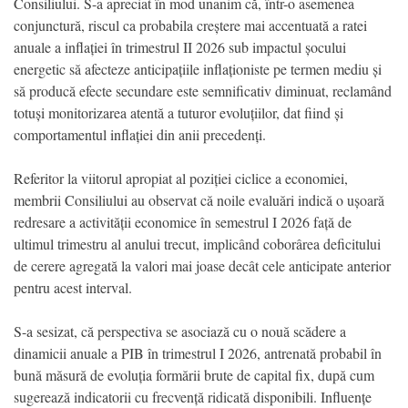
Consiliului. S-a apreciat în mod unanim că, într-o asemenea
conjunctură, riscul ca probabila creștere mai accentuată a ratei
anuale a inflației în trimestrul II 2026 sub impactul șocului
energetic să afecteze anticipațiile inflaționiste pe termen mediu și
să producă efecte secundare este semnificativ diminuat, reclamând
totuși monitorizarea atentă a tuturor evoluțiilor, dat fiind și
comportamentul inflației din anii precedenți.
Referitor la viitorul apropiat al poziției ciclice a economiei,
membrii Consiliului au observat că noile evaluări indică o ușoară
redresare a activității economice în semestrul I 2026 față de
ultimul trimestru al anului trecut, implicând coborârea deficitului
de cerere agregată la valori mai joase decât cele anticipate anterior
pentru acest interval.
S-a sesizat, că perspectiva se asociază cu o nouă scădere a
dinamicii anuale a PIB în trimestrul I 2026, antrenată probabil în
bună măsură de evoluția formării brute de capital fix, după cum
sugerează indicatorii cu frecvență ridicată disponibili. Influențe