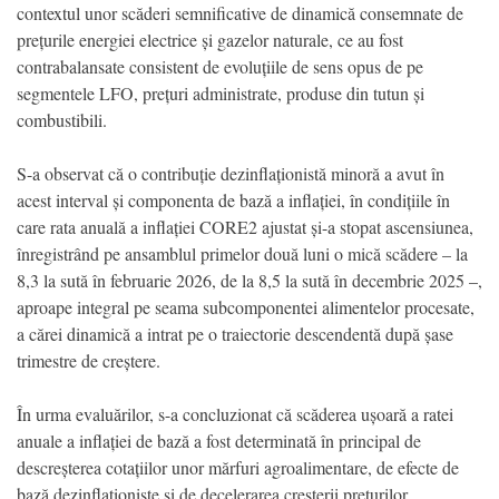
contextul unor scăderi semnificative de dinamică consemnate de
prețurile energiei electrice și gazelor naturale, ce au fost
contrabalansate consistent de evoluțiile de sens opus de pe
segmentele LFO, prețuri administrate, produse din tutun și
combustibili.
S-a observat că o contribuție dezinflaționistă minoră a avut în
acest interval și componenta de bază a inflației, în condițiile în
care rata anuală a inflației CORE2 ajustat și-a stopat ascensiunea,
înregistrând pe ansamblul primelor două luni o mică scădere – la
8,3 la sută în februarie 2026, de la 8,5 la sută în decembrie 2025 –,
aproape integral pe seama subcomponentei alimentelor procesate,
a cărei dinamică a intrat pe o traiectorie descendentă după șase
trimestre de creștere.
În urma evaluărilor, s-a concluzionat că scăderea ușoară a ratei
anuale a inflației de bază a fost determinată în principal de
descreșterea cotațiilor unor mărfuri agroalimentare, de efecte de
bază dezinflaționiste și de decelerarea creșterii prețurilor