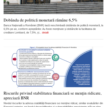
Dobânda de politică monetară rămâne 6,5%
Banca Națională a României (BNR) lasă neschimbată dobânda de politică monetară, la
6,5% pe an, conform așteptărilor. Au foste menținute și dobânzile la facilitatea de
creditare Lombard, de 7,5%, și...
detalii
Riscurile privind stabilitatea financiară se mențin ridicate,
apreciază BNR
Nivelul riscurilor la adresa stabilității financiare se menține ridicat, similar evaluărilor din
Raportul anterior, pe fondul dezechilibrelor și vulnerabilităților persistente atât pe plan