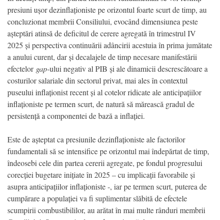
presiuni ușor dezinflaționiste pe orizontul foarte scurt de timp, au
concluzionat membrii Consiliului, evocând dimensiunea peste
așteptări atinsă de deficitul de cerere agregată în trimestrul IV
2025 și perspectiva continuării adâncirii acestuia în prima jumătate
a anului curent, dar și decalajele de timp necesare manifestării
efectelor
gap
-ului negativ al PIB și ale dinamicii descrescătoare a
costurilor salariale din sectorul privat, mai ales în contextul
puseului inflaționist recent și al cotelor ridicate ale anticipațiilor
inflaționiste pe termen scurt, de natură să mărească gradul de
persistență a componentei de bază a inflației.
Este de așteptat ca presiunile dezinflaționiste ale factorilor
fundamentali să se intensifice pe orizontul mai îndepărtat de timp,
îndeosebi cele din partea cererii agregate, pe fondul progresului
corecției bugetare inițiate în 2025 – cu implicații favorabile și
asupra anticipațiilor inflaționiste -, iar pe termen scurt, puterea de
cumpărare a populației va fi suplimentar slăbită de efectele
scumpirii combustibililor, au arătat în mai multe rânduri membrii