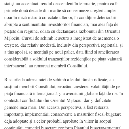
stat și-au accentuat trendul descendent în februarie, pentru ca în
primele două decade din martie să consemneze creșteri ample,
doar în mică măsură corectate ulterior, în condițiile deteriorării
abrupte a sentimentului investitorilor financiari, mai ales față de
piețele din regiune, odată cu declanșarea războiului din Orientul
Mijlociu. Cursul de schimb leu/euro a înregistrat de asemenea o
creștere, dar relativ modestă, inclusiv din perspectivă regională, și
a tins apoi să se mențină pe noul palier, dată fiind și ameliorarea
considerabilă a soldului tranzacțiilor rezidenților pe piața valutară
interbancară, au remarcat membrii Consiliului.
Riscurile la adresa ratei de schimb a leului rămân ridicate, au
susținut membrii Consiliului, evocând creșterea volatilității de pe
piața financiară internațională și a aversiunii globale față de risc în
contextul conflictului din Orientul Mijlociu, dar și deficitele
gemene încă mari. Din această perspectivă, a fost reiterată
importanța implementării consecvente a măsurilor fiscal-bugetare
deja adoptate și a celor probabil aprobate în viitor în scopul
continuării corecției bugetare conform Planului bugetar-structural