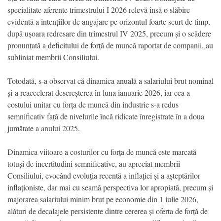
specialitate aferente trimestrului I 2026 relevă însă o slăbire
evidentă a intențiilor de angajare pe orizontul foarte scurt de timp,
după ușoara redresare din trimestrul IV 2025, precum și o scădere
pronunțată a deficitului de forță de muncă raportat de companii, au
subliniat membrii Consiliului.
Totodată, s-a observat că dinamica anuală a salariului brut nominal
și-a reaccelerat descreșterea în luna ianuarie 2026, iar cea a
costului unitar cu forța de muncă din industrie s-a redus
semnificativ față de nivelurile încă ridicate înregistrate în a doua
jumătate a anului 2025.
Dinamica viitoare a costurilor cu forța de muncă este marcată
totuși de incertitudini semnificative, au apreciat membrii
Consiliului, evocând evoluția recentă a inflației și a așteptărilor
inflaționiste, dar mai cu seamă perspectiva lor apropiată, precum și
majorarea salariului minim brut pe economie din 1 iulie 2026,
alături de decalajele persistente dintre cererea și oferta de forță de