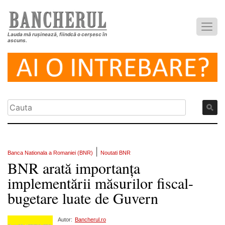
Lauda mă rușinează, fiindcă o cerșesc în
ascuns.
|
Banca Nationala a Romaniei (BNR)
Noutati BNR
BNR arată importanța
implementării măsurilor fiscal-
bugetare luate de Guvern
Autor:
Bancherul.ro