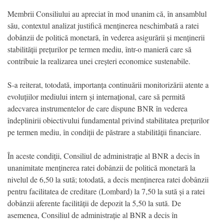
Membrii Consiliului au apreciat în mod unanim că, în ansamblul
său, contextul analizat justifică menținerea neschimbată a ratei
dobânzii de politică monetară, în vederea asigurării și menținerii
stabilității prețurilor pe termen mediu, într-o manieră care să
contribuie la realizarea unei creșteri economice sustenabile.
S-a reiterat, totodată, importanța continuării monitorizării atente a
evoluțiilor mediului intern și internațional, care să permită
adecvarea instrumentelor de care dispune BNR în vederea
îndeplinirii obiectivului fundamental privind stabilitatea prețurilor
pe termen mediu, în condiții de păstrare a stabilității financiare.
În aceste condiții, Consiliul de administrație al BNR a decis în
unanimitate menținerea ratei dobânzii de politică monetară la
nivelul de 6,50 la sută; totodată, a decis menținerea ratei dobânzii
pentru facilitatea de creditare (Lombard) la 7,50 la sută și a ratei
dobânzii aferente facilității de depozit la 5,50 la sută. De
asemenea, Consiliul de administrație al BNR a decis în