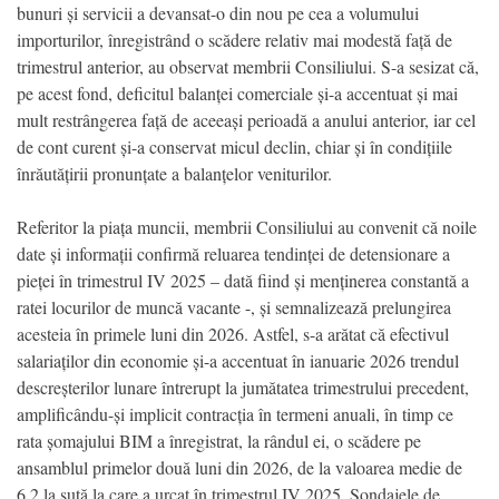
bunuri și servicii a devansat-o din nou pe cea a volumului
importurilor, înregistrând o scădere relativ mai modestă față de
trimestrul anterior, au observat membrii Consiliului. S-a sesizat că,
pe acest fond, deficitul balanței comerciale și-a accentuat și mai
mult restrângerea față de aceeași perioadă a anului anterior, iar cel
de cont curent și-a conservat micul declin, chiar și în condițiile
înrăutățirii pronunțate a balanțelor veniturilor.
Referitor la piața muncii, membrii Consiliului au convenit că noile
date și informații confirmă reluarea tendinței de detensionare a
pieței în trimestrul IV 2025 – dată fiind și menținerea constantă a
ratei locurilor de muncă vacante -, și semnalizează prelungirea
acesteia în primele luni din 2026. Astfel, s-a arătat că efectivul
salariaților din economie și-a accentuat în ianuarie 2026 trendul
descreșterilor lunare întrerupt la jumătatea trimestrului precedent,
amplificându-și implicit contracția în termeni anuali, în timp ce
rata șomajului BIM a înregistrat, la rândul ei, o scădere pe
ansamblul primelor două luni din 2026, de la valoarea medie de
6,2 la sută la care a urcat în trimestrul IV 2025. Sondajele de