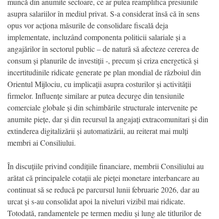
muncă din anumite sectoare, ce ar putea reamplifica presiunile
asupra salariilor în mediul privat. S-a considerat însă că în sens
opus vor acționa măsurile de consolidare fiscală deja
implementate, incluzând componenta politicii salariale și a
angajărilor în sectorul public – de natură să afecteze cererea de
consum și planurile de investiții -, precum și criza energetică și
incertitudinile ridicate generate pe plan mondial de războiul din
Orientul Mijlociu, cu implicații asupra costurilor și activității
firmelor. Influențe similare ar putea decurge din tensiunile
comerciale globale și din schimbările structurale intervenite pe
anumite piețe, dar și din recursul la angajați extracomunitari și din
extinderea digitalizării și automatizării, au reiterat mai mulți
membri ai Consiliului.
În discuțiile privind condițiile financiare, membrii Consiliului au
arătat că principalele cotații ale pieței monetare interbancare au
continuat să se reducă pe parcursul lunii februarie 2026, dar au
urcat și s-au consolidat apoi la niveluri vizibil mai ridicate.
Totodată, randamentele pe termen mediu și lung ale titlurilor de