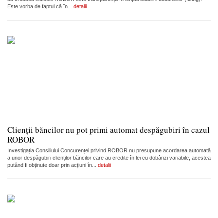
Este vorba de faptul că în...
detalii
Clienții băncilor nu pot primi automat despăgubiri în cazul
ROBOR
Investigația Consiliului Concurenței privind ROBOR nu presupune acordarea automată
a unor despăgubiri clienților băncilor care au credite în lei cu dobânzi variabile, acestea
putând fi obținute doar prin acțiuni în...
detalii