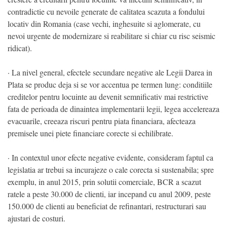
contradictie cu nevoile generate de calitatea scazuta a fondului
locativ din Romania (case vechi, inghesuite si aglomerate, cu
nevoi urgente de modernizare si reabilitare si chiar cu risc seismic
ridicat).
· La nivel general, efectele secundare negative ale Legii Darea in
Plata se produc deja si se vor accentua pe termen lung: conditiile
creditelor pentru locuinte au devenit semnificativ mai restrictive
fata de perioada de dinaintea implementarii legii, legea accelereaza
evacuarile, creeaza riscuri pentru piata financiara, afecteaza
premisele unei piete financiare corecte si echilibrate.
· In contextul unor efecte negative evidente, consideram faptul ca
legislatia ar trebui sa incurajeze o cale corecta si sustenabila; spre
exemplu, in anul 2015, prin solutii comerciale, BCR a scazut
ratele a peste 30.000 de clienti, iar incepand cu anul 2009, peste
150.000 de clienti au beneficiat de refinantari, restructurari sau
ajustari de costuri.