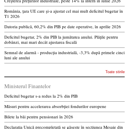
Creșterea prețurilor industriale, peste 14% la intern în iunie 2026
România, țara UE care și-a ajustat cel mai mult deficitul bugetar în
T1 2026
Datoria publică, 60,2% din PIB pe date operative, în aprilie 2026
Deficitul bugetar, 2% din PIB la jumătatea anului. Plățile pentru
dobânzi, mai mari decât ajustarea fiscală
Semnal de alarmă - producția industrială, -3,3% după primele cinci
luni ale anului
Toate stirile
Ministerul Finantelor
Deficitul bugetar s-a redus la 2% din PIB
Măsuri pentru accelerarea absorbției fondurilor europene
Bilete la băi pentru pensionari în 2026
Declarația Unică precompletată se găsește în secțiunea Mesaje din