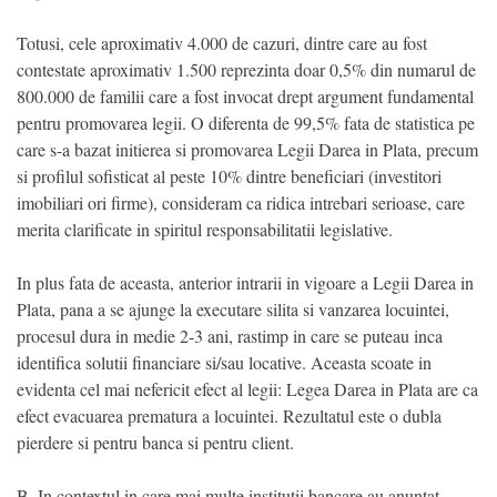
Totusi, cele aproximativ 4.000 de cazuri, dintre care au fost
contestate aproximativ 1.500 reprezinta doar 0,5% din numarul de
800.000 de familii care a fost invocat drept argument fundamental
pentru promovarea legii. O diferenta de 99,5% fata de statistica pe
care s-a bazat initierea si promovarea Legii Darea in Plata, precum
si profilul sofisticat al peste 10% dintre beneficiari (investitori
imobiliari ori firme), consideram ca ridica intrebari serioase, care
merita clarificate in spiritul responsabilitatii legislative.
In plus fata de aceasta, anterior intrarii in vigoare a Legii Darea in
Plata, pana a se ajunge la executare silita si vanzarea locuintei,
procesul dura in medie 2-3 ani, rastimp in care se puteau inca
identifica solutii financiare si/sau locative. Aceasta scoate in
evidenta cel mai nefericit efect al legii: Legea Darea in Plata are ca
efect evacuarea prematura a locuintei. Rezultatul este o dubla
pierdere si pentru banca si pentru client.
B. In contextul in care mai multe institutii bancare au anuntat