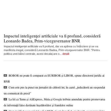
Impactul inteligenței artificiale va fi profund, consideră
Leonardo Badea, Prim-viceguvernator BNR
Impactul inteligenței artificiale va fi profund, dar va apărea cu întârziere și se va
manifesta inegal, consideră Leonardo Badea, Prim-viceguvernator BNR. "Pentru
politica unei bănci centrale, acest decalaj are o...
detalii
ROBOR nu poate fi comparat cu EURIBOR și LIBOR, spune directorul juridic al
BNR
Cum este pus la punct un jurnalist de cititorii lui, în cazul „judecătorii au suspendat
un comunicat de presă”
La fel ca Temu și AliExpress, Meta și Google trebuie amendate pentru promovarea
de informații false destinate înșelătoriilor și fraudelor online
Cum justifică economistul-șef al BNR că este benefică, nu ilegală, cooperarea între