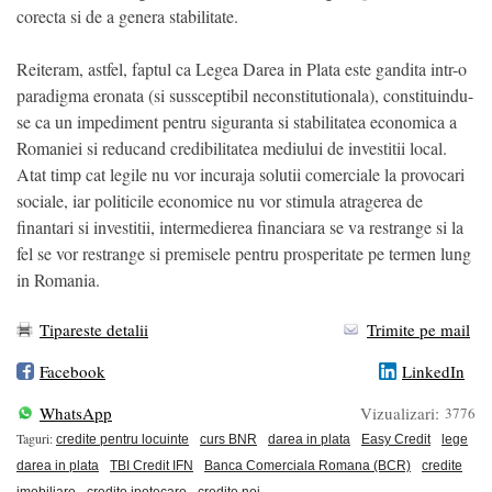
corecta si de a genera stabilitate.
Reiteram, astfel, faptul ca Legea Darea in Plata este gandita intr-o
paradigma eronata (si sussceptibil neconstitutionala), constituindu-
se ca un impediment pentru siguranta si stabilitatea economica a
Romaniei si reducand credibilitatea mediului de investitii local.
Atat timp cat legile nu vor incuraja solutii comerciale la provocari
sociale, iar politicile economice nu vor stimula atragerea de
finantari si investitii, intermedierea financiara se va restrange si la
fel se vor restrange si premisele pentru prosperitate pe termen lung
in Romania.
Tipareste detalii
Trimite pe mail
Facebook
LinkedIn
WhatsApp
Vizualizari:
3776
Taguri:
credite pentru locuinte
curs BNR
darea in plata
Easy Credit
lege
darea in plata
TBI Credit IFN
Banca Comerciala Romana (BCR)
credite
imobiliare
credite ipotecare
credite noi