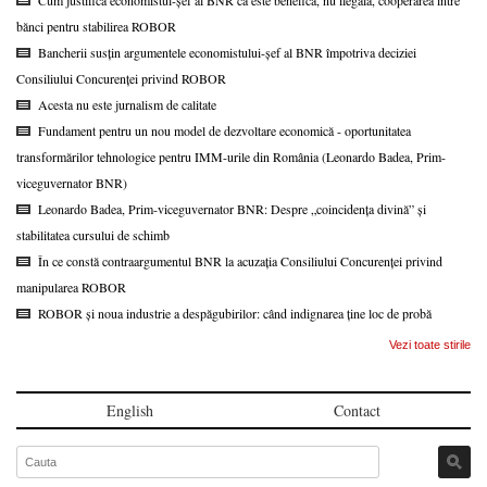
bănci pentru stabilirea ROBOR
Bancherii susțin argumentele economistului-șef al BNR împotriva deciziei
Consiliului Concurenței privind ROBOR
Acesta nu este jurnalism de calitate
Fundament pentru un nou model de dezvoltare economică - oportunitatea
transformărilor tehnologice pentru IMM-urile din România (Leonardo Badea, Prim-
viceguvernator BNR)
Leonardo Badea, Prim-viceguvernator BNR: Despre „coincidența divină” și
stabilitatea cursului de schimb
În ce constă contraargumentul BNR la acuzația Consiliului Concurenței privind
manipularea ROBOR
ROBOR și noua industrie a despăgubirilor: când indignarea ține loc de probă
Vezi toate stirile
English
Contact