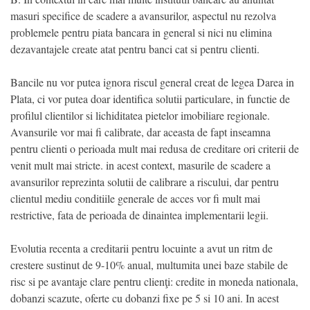
masuri specifice de scadere a avansurilor, aspectul nu rezolva
problemele pentru piata bancara in general si nici nu elimina
dezavantajele create atat pentru banci cat si pentru clienti.
Bancile nu vor putea ignora riscul general creat de legea Darea in
Plata, ci vor putea doar identifica solutii particulare, in functie de
profilul clientilor si lichiditatea pietelor imobiliare regionale.
Avansurile vor mai fi calibrate, dar aceasta de fapt inseamna
pentru clienti o perioada mult mai redusa de creditare ori criterii de
venit mult mai stricte. in acest context, masurile de scadere a
avansurilor reprezinta solutii de calibrare a riscului, dar pentru
clientul mediu conditiile generale de acces vor fi mult mai
restrictive, fata de perioada de dinaintea implementarii legii.
Evolutia recenta a creditarii pentru locuinte a avut un ritm de
crestere sustinut de 9-10% anual, multumita unei baze stabile de
risc si pe avantaje clare pentru clienţi: credite in moneda nationala,
dobanzi scazute, oferte cu dobanzi fixe pe 5 si 10 ani. In acest