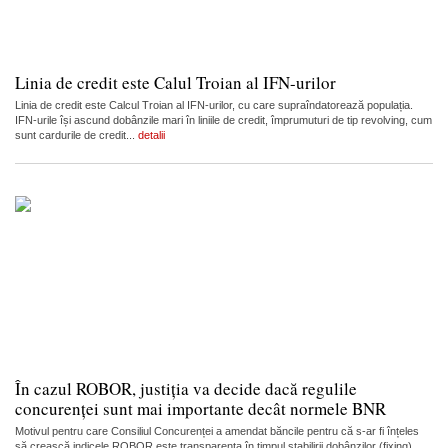
Linia de credit este Calul Troian al IFN-urilor
Linia de credit este Calcul Troian al IFN-urilor, cu care supraîndatorează populația.
IFN-urile își ascund dobânzile mari în liniile de credit, împrumuturi de tip revolving, cum
sunt cardurile de credit...
detalii
În cazul ROBOR, justiția va decide dacă regulile
concurenței sunt mai importante decât normele BNR
Motivul pentru care Consiliul Concurenței a amendat băncile pentru că s-ar fi înțeles
să crească indicele ROBOR este transparența în timpul stabilirii dobânzilor (fixing).