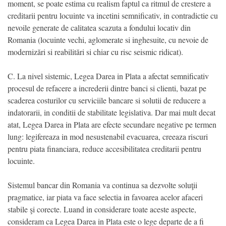
moment, se poate estima cu realism faptul ca ritmul de crestere a
creditarii pentru locuinte va incetini semnificativ, in contradictie cu
nevoile generate de calitatea scazuta a fondului locativ din
Romania (locuinte vechi, aglomerate si inghesuite, cu nevoie de
modernizări si reabilitări si chiar cu risc seismic ridicat).
C. La nivel sistemic, Legea Darea in Plata a afectat semnificativ
procesul de refacere a increderii dintre banci si clienti, bazat pe
scaderea costurilor cu serviciile bancare si solutii de reducere a
indatorarii, in conditii de stabilitate legislativa. Dar mai mult decat
atat, Legea Darea in Plata are efecte secundare negative pe termen
lung: legifereaza in mod nesustenabil evacuarea, creeaza riscuri
pentru piata financiara, reduce accesibilitatea creditarii pentru
locuinte.
Sistemul bancar din Romania va continua sa dezvolte soluţii
pragmatice, iar piata va face selectia in favoarea acelor afaceri
stabile şi corecte. Luand in considerare toate aceste aspecte,
consideram ca Legea Darea in Plata este o lege departe de a fi