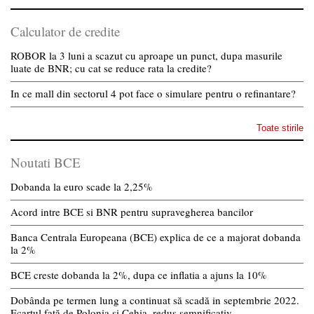
Calculator de credite
ROBOR la 3 luni a scazut cu aproape un punct, dupa masurile
luate de BNR; cu cat se reduce rata la credite?
In ce mall din sectorul 4 pot face o simulare pentru o refinantare?
Toate stirile
Noutati BCE
Dobanda la euro scade la 2,25%
Acord intre BCE si BNR pentru supravegherea bancilor
Banca Centrala Europeana (BCE) explica de ce a majorat dobanda
la 2%
BCE creste dobanda la 2%, dupa ce inflatia a ajuns la 10%
Dobânda pe termen lung a continuat să scadă in septembrie 2022.
Ecartul față de Polonia și Cehia, redus semnificativ