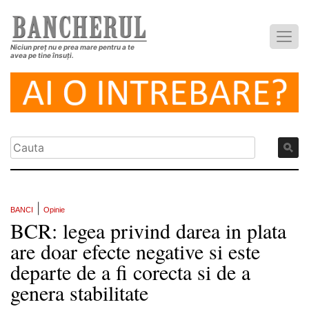
Niciun preț nu e prea mare pentru a te
avea pe tine însuți.
|
BANCI
Opinie
BCR: legea privind darea in plata
are doar efecte negative si este
departe de a fi corecta si de a
genera stabilitate