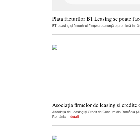
Plata facturilor BT Leasing se poate fac
BT Leasing și fintech-ul Finqware anunță o premieră în rându
Asociația firmelor de leasing si credit
Asociația de Leasing și Credit de Consum din România (ALC
România,...
detalii