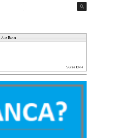
Alte Banci
Sursa BNR