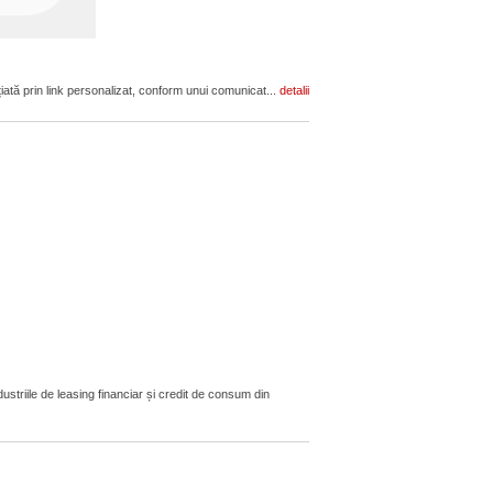
țiată prin link personalizat, conform unui comunicat...
detalii
triile de leasing financiar și credit de consum din