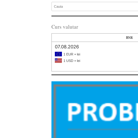
Curs valutar
BNR
07.08.2026
1 EUR = lei
1 USD = lei