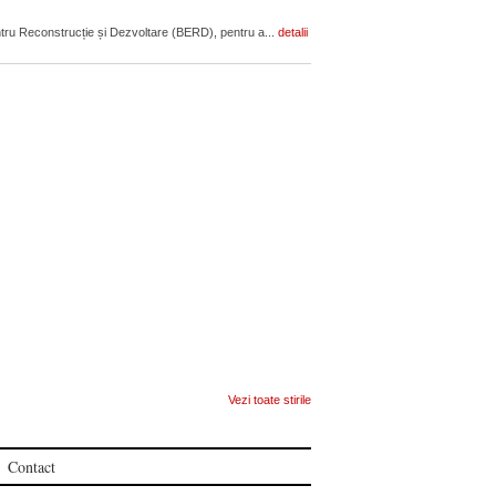
u Reconstrucție și Dezvoltare (BERD), pentru a...
detalii
Vezi toate stirile
Contact