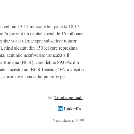
u cel mult 3,17 milioane lei, până la 18,17
e în prezent un capital social de 15 milioane
mise vor fi oferite spre subscriere tuturor
i, fiind alcătuit din 150 lei care reprezintă
ţă, acţiunile nesubscrise urmează a fi
ală Română (BCR), care deţine 89,03% din
tate a acestui an, BCR Leasing IFN a afişat o
t, ca urmare a avansului puternic pe
Trimite pe mail
LinkedIn
Vizualizari:
1100