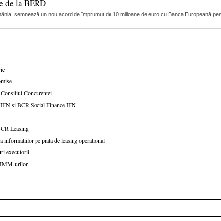
re de la BERD
mânia, semnează un nou acord de împrumut de 10 milioane de euro cu Banca Europeană pentr
rie
romise
e Consiliul Concurentei
g IFN si BCR Social Finance IFN
a BCR Leasing
 informatiilor pe piata de leasing operational
uri executorii
a IMM-urilor