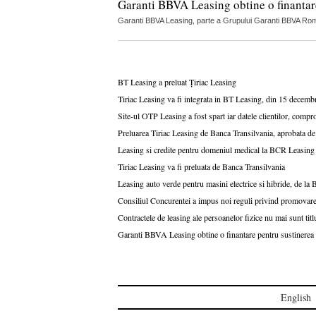
Garanti BBVA Leasing obtine o finanta
Garanti BBVA Leasing, parte a Grupului Garanti BBVA Ro
BT Leasing a preluat Țiriac Leasing
Tiriac Leasing va fi integrata in BT Leasing, din 15 decemb
Site-ul OTP Leasing a fost spart iar datele clientilor, comp
Preluarea Tiriac Leasing de Banca Transilvania, aprobata d
Leasing si credite pentru domeniul medical la BCR Leasin
Tiriac Leasing va fi preluata de Banca Transilvania
Leasing auto verde pentru masini electrice si hibride, de l
Consiliul Concurentei a impus noi reguli privind promovarea
Contractele de leasing ale persoanelor fizice nu mai sunt titl
Garanti BBVA Leasing obtine o finantare pentru sustinere
English