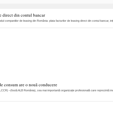
e direct din contul bancar
l companiilor de leasing din România: plata facturilor de leasing direct din contul bancar, ini
e de consum are o nouă conducere
CR) –(fostă ALB România), cea mai importantă organizație profesională care reprezintă indus