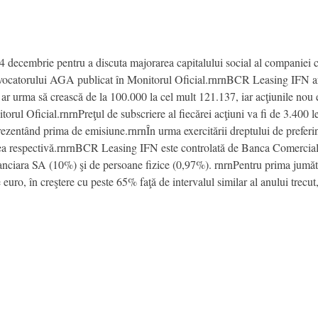
 decembrie pentru a discuta majorarea capitalului social al companiei c
onvocatorului AGA publicat în Monitorul Oficial.rnrnBCR Leasing IFN ar
ar urma să crească de la 100.000 la cel mult 121.137, iar acţiunile nou e
torul Oficial.rnrnPreţul de subscriere al fiecărei acţiuni va fi de 3.400 le
prezentând prima de emisiune.rnrnÎn urma exercitării dreptului de preferin
erea respectivă.rnrnBCR Leasing IFN este controlată de Banca Comerci
Financiara SA (10%) şi de persoane fizice (0,97%). rnrnPentru prima jumă
euro, în creştere cu peste 65% faţă de intervalul similar al anului trecu