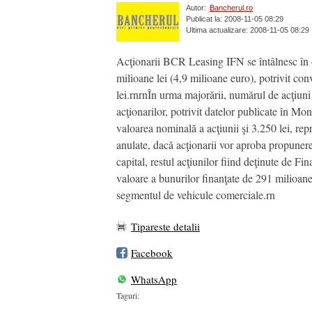
Autor:
Bancherul.ro
Publicat la: 2008-11-05 08:29
Ultima actualizare: 2008-11-05 08:29
Acţionarii BCR Leasing IFN se întâlnesc în 4
milioane lei (4,9 milioane euro), potrivit c
lei.rnrnÎn urma majorării, numărul de acţiuni 
acţionarilor, potrivit datelor publicate în Moni
valoarea nominală a acţiunii şi 3.250 lei, re
anulate, dacă acţionarii vor aproba propun
capital, restul acţiunilor fiind deţinute de 
valoare a bunurilor finanţate de 291 milioane 
segmentul de vehicule comerciale.rn
Tipareste detalii
Facebook
WhatsApp
Taguri: