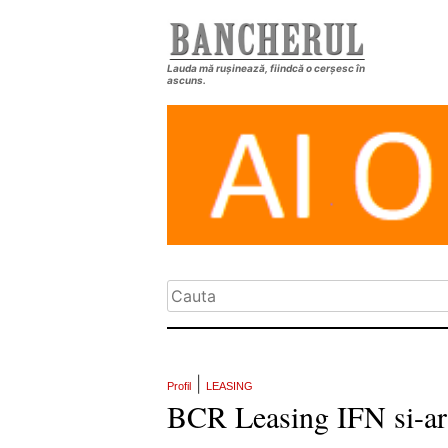
Lauda mă rușinează, fiindcă o cerșesc în
ascuns.
|
Profil
LEASING
BCR Leasing IFN si-ar 