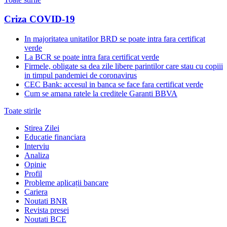
Criza COVID-19
In majoritatea unitatilor BRD se poate intra fara certificat
verde
La BCR se poate intra fara certificat verde
Firmele, obligate sa dea zile libere parintilor care stau cu copiii
in timpul pandemiei de coronavirus
CEC Bank: accesul in banca se face fara certificat verde
Cum se amana ratele la creditele Garanti BBVA
Toate stirile
Stirea Zilei
Educatie financiara
Interviu
Analiza
Opinie
Profil
Probleme aplicații bancare
Cariera
Noutati BNR
Revista presei
Noutati BCE