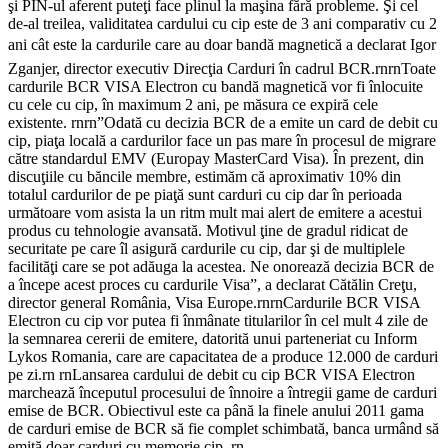
şi PIN-ul aferent puteţi face plinul la maşina fără probleme. Şi cel
de-al treilea, validitatea cardului cu cip este de 3 ani comparativ cu 2
ani cât este la cardurile care au doar bandă magnetică a declarat Igor
Zganjer, director executiv Direcţia Carduri în cadrul BCR.rnrnToate
cardurile BCR VISA Electron cu bandă magnetică vor fi înlocuite
cu cele cu cip, în maximum 2 ani, pe măsura ce expiră cele
existente. rnrn”Odată cu decizia BCR de a emite un card de debit cu
cip, piaţa locală a cardurilor face un pas mare în procesul de migrare
către standardul EMV (Europay MasterCard Visa). În prezent, din
discuţiile cu băncile membre, estimăm că aproximativ 10% din
totalul cardurilor de pe piaţă sunt carduri cu cip dar în perioada
următoare vom asista la un ritm mult mai alert de emitere a acestui
produs cu tehnologie avansată. Motivul ţine de gradul ridicat de
securitate pe care îl asigură cardurile cu cip, dar şi de multiplele
facilităţi care se pot adăuga la acestea. Ne onorează decizia BCR de
a începe acest proces cu cardurile Visa”, a declarat Cătălin Creţu,
director general România, Visa Europe.rnrnCardurile BCR VISA
Electron cu cip vor putea fi înmânate titularilor în cel mult 4 zile de
la semnarea cererii de emitere, datorită unui parteneriat cu Inform
Lykos Romania, care are capacitatea de a produce 12.000 de carduri
pe zi.rn rnLansarea cardului de debit cu cip BCR VISA Electron
marchează începutul procesului de înnoire a întregii game de carduri
emise de BCR. Obiectivul este ca până la finele anului 2011 gama
de carduri emise de BCR să fie complet schimbată, banca urmând să
emită doar carduri cu memorie cip. rn