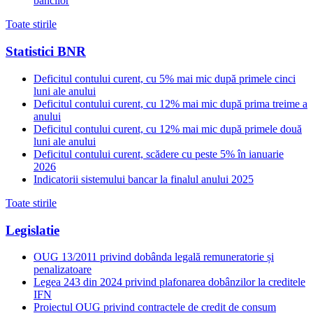
bancilor
Toate stirile
Statistici BNR
Deficitul contului curent, cu 5% mai mic după primele cinci
luni ale anului
Deficitul contului curent, cu 12% mai mic după prima treime a
anului
Deficitul contului curent, cu 12% mai mic după primele două
luni ale anului
Deficitul contului curent, scădere cu peste 5% în ianuarie
2026
Indicatorii sistemului bancar la finalul anului 2025
Toate stirile
Legislatie
OUG 13/2011 privind dobânda legală remuneratorie și
penalizatoare
Legea 243 din 2024 privind plafonarea dobânzilor la creditele
IFN
Proiectul OUG privind contractele de credit de consum