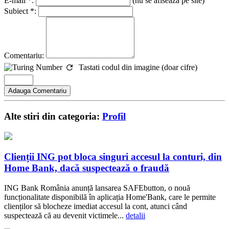
E-mail *:
(nu se afiseaza pe site)
Subiect *:
Comentariu:
Tastati codul din imagine (doar cifre)
Alte stiri din categoria:
Profil
Clienții ING pot bloca singuri accesul la conturi, din
Home Bank, dacă suspectează o fraudă
ING Bank România anunță lansarea SAFEbutton, o nouă
funcționalitate disponibilă în aplicația Home'Bank, care le permite
clienților să blocheze imediat accesul la cont, atunci când
suspectează că au devenit victimele...
detalii