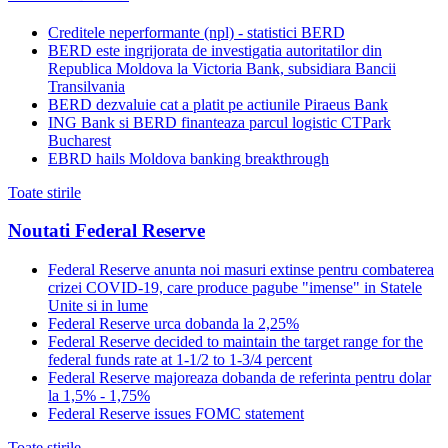
Creditele neperformante (npl) - statistici BERD
BERD este ingrijorata de investigatia autoritatilor din
Republica Moldova la Victoria Bank, subsidiara Bancii
Transilvania
BERD dezvaluie cat a platit pe actiunile Piraeus Bank
ING Bank si BERD finanteaza parcul logistic CTPark
Bucharest
EBRD hails Moldova banking breakthrough
Toate stirile
Noutati Federal Reserve
Federal Reserve anunta noi masuri extinse pentru combaterea
crizei COVID-19, care produce pagube "imense" in Statele
Unite si in lume
Federal Reserve urca dobanda la 2,25%
Federal Reserve decided to maintain the target range for the
federal funds rate at 1-1/2 to 1-3/4 percent
Federal Reserve majoreaza dobanda de referinta pentru dolar
la 1,5% - 1,75%
Federal Reserve issues FOMC statement
Toate stirile