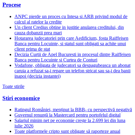
Procese
ANPC pierde un proces cu Intesa si ARB privind modul de
calcul al ratelor la credite
Un client Credius obtine in justitie anularea creditului, din
cauza dobanzii prea mari
Hotararea judecatoriei prin care Aedificium, fosta Raiffeisen
Banca pentru Locuinte, si statul sunt obligati sa achite unui
client prima de stat
Decizia Curtii de Apel Bucuresti in procesul dintre Raiffeisen
Banca pentru Locuinte si Curtea de Conturi
Vodafone, obligata de judecatori sa despagubeasca un abonat
caruia a refuzat sa-i repare un telefon stricat sau sa-i dea banii
inapoi (decizia instantei)
Toate stirile
Stiri economice
Ratingul României, menținut la BBB- cu perspectivă negativă
Guvernul renunță la Mastercard pentru portofelul digital
Salariul minim net pe economie crește la 2.699 lei din luna
iulie 2026
Toate platformele cripto sunt obligate să raporteze anual