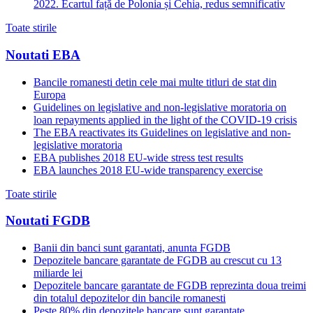
2022. Ecartul față de Polonia și Cehia, redus semnificativ
Toate stirile
Noutati EBA
Bancile romanesti detin cele mai multe titluri de stat din
Europa
Guidelines on legislative and non-legislative moratoria on
loan repayments applied in the light of the COVID-19 crisis
The EBA reactivates its Guidelines on legislative and non-
legislative moratoria
EBA publishes 2018 EU-wide stress test results
EBA launches 2018 EU-wide transparency exercise
Toate stirile
Noutati FGDB
Banii din banci sunt garantati, anunta FGDB
Depozitele bancare garantate de FGDB au crescut cu 13
miliarde lei
Depozitele bancare garantate de FGDB reprezinta doua treimi
din totalul depozitelor din bancile romanesti
Peste 80% din depozitele bancare sunt garantate