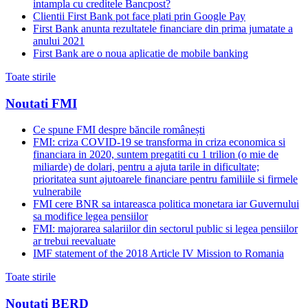
intampla cu creditele Bancpost?
Clientii First Bank pot face plati prin Google Pay
First Bank anunta rezultatele financiare din prima jumatate a
anului 2021
First Bank are o noua aplicatie de mobile banking
Toate stirile
Noutati FMI
Ce spune FMI despre băncile românești
FMI: criza COVID-19 se transforma in criza economica si
financiara in 2020, suntem pregatiti cu 1 trilion (o mie de
miliarde) de dolari, pentru a ajuta tarile in dificultate;
prioritatea sunt ajutoarele financiare pentru familiile si firmele
vulnerabile
FMI cere BNR sa intareasca politica monetara iar Guvernului
sa modifice legea pensiilor
FMI: majorarea salariilor din sectorul public si legea pensiilor
ar trebui reevaluate
IMF statement of the 2018 Article IV Mission to Romania
Toate stirile
Noutati BERD