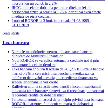
micsorat cu un punct, la 2,2%
IRCC, indicele de dobanda pentru creditele in lei ale
persoanelor fizice, a scazut la 1,75%, dar nu va avea efecte
imediate pe piata creditarii
Istoricul ROBOR la 3 luni, in perioada 01.08.1995 -
31.12.2019
Toate stirile
Taxa bancara
Normele metodologice pentru aplicarea taxei bancare,
publicate de Ministerul Finantelor
Noul ROBOR se va aplica automat la creditele noi si prin
refinantare la cele in derulare
Taxa bancara ar putea fi redusa de la 1,2% la 0,4% la bancile
mari si 0,2% la cele mici, insa bancherii avertizeaza ca
indiferent de nivelul acesteia, intermedierea financiara va
scadea iar dobanzile vor creste
Raiffeisen anunta ca activitatea bancii a incetinit substantial
din cauza taxei bancare; strategia va fi reevaluata, nu vor mai
fi acordate credite cu dobanzi mici
Tariceanu anunta un acord de principiu privind taxa bancara:
ROBOR-ul ar putea fi inlocuit cu marja de dobanda a