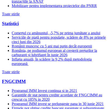
tranzacțiile la ANAF
Mobilizare pentru implementarea proiectelor din PNRR
Toate stirile
Statistici
Comerțul cu amănuntul, -5,7% pe prima jumătate a anului
Serviciile de piață pentru populație, scădere de 8% pe primele
cinci luni din 2026
Românii muncesc cu 5 ani mai puțin decât europenii
România, pe podiumul european al creșterii prețurilor la
carburanți și lubrifianți în iunie 2026
Inflația anuală, în scădere la 9,2% după metodologia
europeană
Toate stirile
FNGCIMM
Programul IMM Invest continua si in 2021
Garantiile de stat pentru credite acordate de FNGCIMM au
crescut cu 185% in 2020
Programul IMM invest se prelungeste pana in 30 iunie 2021
Firmele pot obtine credite bancare garantate si subventionate