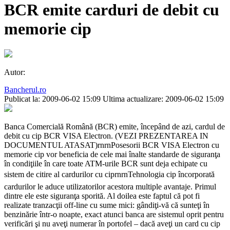
BCR emite carduri de debit cu
memorie cip
Autor:
Bancherul.ro
Publicat la: 2009-06-02 15:09
Ultima actualizare: 2009-06-02 15:09
Banca Comercială Română (BCR) emite, începând de azi, cardul de
debit cu cip BCR VISA Electron. (VEZI PREZENTAREA IN
DOCUMENTUL ATASAT)rnrnPosesorii BCR VISA Electron cu
memorie cip vor beneficia de cele mai înalte standarde de siguranţa
în condiţiile în care toate ATM-urile BCR sunt deja echipate cu
sistem de citire al cardurilor cu ciprnrnTehnologia cip încorporată
cardurilor le aduce utilizatorilor acestora multiple avantaje. Primul
dintre ele este siguranţa sporită. Al doilea este faptul că pot fi
realizate tranzacţii off-line cu sume mici: gândiţi-vă că sunteţi în
benzinărie într-o noapte, exact atunci banca are sistemul oprit pentru
verificări şi nu aveţi numerar în portofel – dacă aveţi un card cu cip