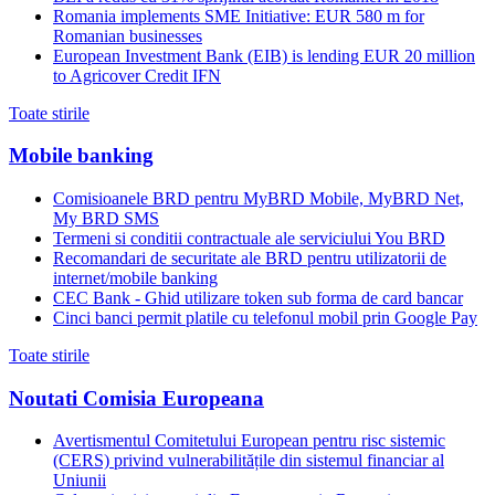
Romania implements SME Initiative: EUR 580 m for
Romanian businesses
European Investment Bank (EIB) is lending EUR 20 million
to Agricover Credit IFN
Toate stirile
Mobile banking
Comisioanele BRD pentru MyBRD Mobile, MyBRD Net,
My BRD SMS
Termeni si conditii contractuale ale serviciului You BRD
Recomandari de securitate ale BRD pentru utilizatorii de
internet/mobile banking
CEC Bank - Ghid utilizare token sub forma de card bancar
Cinci banci permit platile cu telefonul mobil prin Google Pay
Toate stirile
Noutati Comisia Europeana
Avertismentul Comitetului European pentru risc sistemic
(CERS) privind vulnerabilitățile din sistemul financiar al
Uniunii