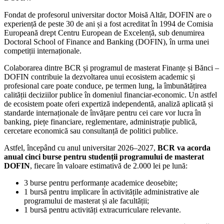
Fondat de profesorul universitar doctor Moisă Altăr, DOFIN are o
experiență de peste 30 de ani și a fost acreditat în 1994 de Comisia
Europeană drept Centru European de Excelență, sub denumirea
Doctoral School of Finance and Banking (DOFIN), în urma unei
competiții internaționale.
Colaborarea dintre BCR și programul de masterat Finanțe și Bănci –
DOFIN contribuie la dezvoltarea unui ecosistem academic și
profesional care poate conduce, pe termen lung, la îmbunătățirea
calității deciziilor publice în domeniul financiar-economic. Un astfel
de ecosistem poate oferi expertiză independentă, analiză aplicată și
standarde internaționale de învățare pentru cei care vor lucra în
banking, piețe financiare, reglementare, administrație publică,
cercetare economică sau consultanță de politici publice.
Astfel, începând cu anul universitar 2026–2027,
BCR va acorda
anual cinci burse pentru studenții programului de masterat
DOFIN
, fiecare în valoare estimativă de 2.000 lei pe lună:
3 burse pentru performanțe academice deosebite;
1 bursă pentru implicare în activitățile administrative ale
programului de masterat și ale facultății;
1 bursă pentru activități extracurriculare relevante.