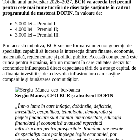
Tot din anul universitar 2026–2027,
BCR va acorda trei premii
pentru cele mai bune lucrări de disertație susținute în cadrul
programului de masterat DOFIN
, în valoare de:
5.000 lei – Premiul I;
4.000 lei – Premiul II;
3.000 lei – Premiul III.
Prin această inițiativă, BCR susține formarea unei noi generații de
specialiști capabili să lucreze la intersecția dintre finanțe, economie,
matematică, reglementare și politici publice. Această competență este
critică pentru România, într-un moment în care calitatea deciziilor
economice influențează direct capacitatea țării de a atrage capital, de
a finanța investiții și de a dezvolta infrastructura care susține
companiile și bunăstarea comunităților.
Sergiu Manea, CEO BCR și absolvent DOFIN
„Într-o lume în care inflația, dobânzile, deficitele,
investițiile, geopolitica, tehnologia, demografia și
piețele financiare sunt tot mai interconectate, educația
financiară și economică avansată reprezintă
infrastructura pentru prosperitate. România are nevoie
de specialiști care pot înțelege legile economiei, pot
interpreta date, pot evalua riscuri, pot construi modele