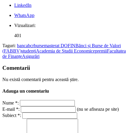
LinkedIn
WhatsApp
Vizualizari:
401
Taguri:
banca
bcr
burse
masterat DOFIN
Bănci și Burse de Valori
(FABBV)
studenți
Academia de Studii Economice
premii
Facultatea
de Finanțe
Asigurări
Comentarii
Nu există comentarii pentru această știre.
Adauga un comentariu
Nume *:
E-mail *:
(nu se afiseaza pe site)
Subiect *: