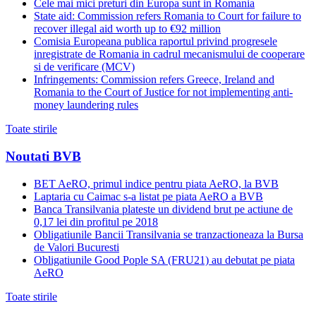
Cele mai mici preturi din Europa sunt in Romania
State aid: Commission refers Romania to Court for failure to
recover illegal aid worth up to €92 million
Comisia Europeana publica raportul privind progresele
inregistrate de Romania in cadrul mecanismului de cooperare
si de verificare (MCV)
Infringements: Commission refers Greece, Ireland and
Romania to the Court of Justice for not implementing anti-
money laundering rules
Toate stirile
Noutati BVB
BET AeRO, primul indice pentru piata AeRO, la BVB
Laptaria cu Caimac s-a listat pe piata AeRO a BVB
Banca Transilvania plateste un dividend brut pe actiune de
0,17 lei din profitul pe 2018
Obligatiunile Bancii Transilvania se tranzactioneaza la Bursa
de Valori Bucuresti
Obligatiunile Good Pople SA (FRU21) au debutat pe piata
AeRO
Toate stirile