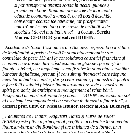
și pot transforma analiza solidă în decizii publice și
private mai bune. România are nevoie de mai multă
educație economică avansată, ca să poată deschide
conversații economice relevante, iar prosperitatea
noastră pe termen lung are nevoie de instituții și de
specialiști de cel mai înalt nivel”
, a declarat
Sergiu
Manea, CEO BCR și absolvent DOFIN.
„Academia de Studii Economice din București reprezintă o instituție
de învățământ superior de elită în domeniul economic care
contribuie de peste 113 ani la consolidarea educației financiare și
economice avansate, furnizând economiei globale specialiști în
finanțe și bănci, cu competențe semnificative în domeniul serviciilor
bancare digitalizate, precum și consultanți financiari care răspund
nevoilor actuale ale pieței, dar și celor viitoare, fiind instruiți pentru
a face față evoluției piețelor financiar-bancare și de asigurări, în
spirit pro-activ, de anticipare și management al schimbării.
Programul de masterat Finanțe și bănci – DOFIN reprezintă un pol
al excelenței educaționale și de cercetare în domeniul financiar”
, a
declarat
prof. univ. dr. Nicolae Istudor, Rector al ASE București.
„Facultatea de Finanțe, Asigurări, Bănci și Burse de Valori
(FABBV) este pilonul principal al pregătirii academice în domeniul
financiar-bancar din România și are misiunea de a forma, prin
programele de studii de licență, masterat și doctorat, elite în