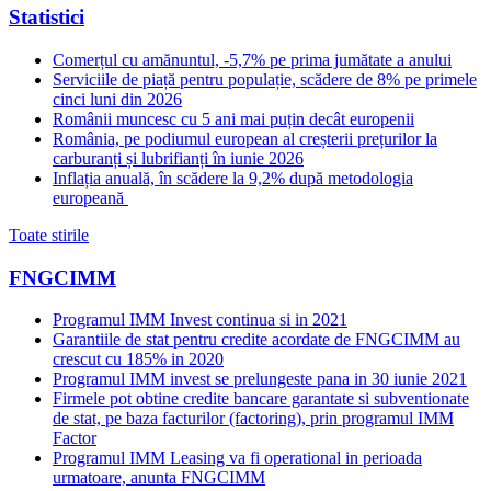
Statistici
Comerțul cu amănuntul, -5,7% pe prima jumătate a anului
Serviciile de piață pentru populație, scădere de 8% pe primele
cinci luni din 2026
Românii muncesc cu 5 ani mai puțin decât europenii
România, pe podiumul european al creșterii prețurilor la
carburanți și lubrifianți în iunie 2026
Inflația anuală, în scădere la 9,2% după metodologia
europeană
Toate stirile
FNGCIMM
Programul IMM Invest continua si in 2021
Garantiile de stat pentru credite acordate de FNGCIMM au
crescut cu 185% in 2020
Programul IMM invest se prelungeste pana in 30 iunie 2021
Firmele pot obtine credite bancare garantate si subventionate
de stat, pe baza facturilor (factoring), prin programul IMM
Factor
Programul IMM Leasing va fi operational in perioada
urmatoare, anunta FNGCIMM