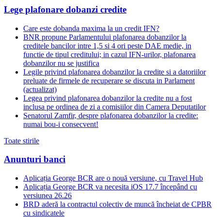
Lege plafonare dobanzi credite
Care este dobanda maxima la un credit IFN?
BNR propune Parlamentului plafonarea dobanzilor la
creditele bancilor intre 1,5 si 4 ori peste DAE medie, in
functie de tipul creditului; in cazul IFN-urilor, plafonarea
dobanzilor nu se justifica
Legile privind plafonarea dobanzilor la credite si a datoriilor
preluate de firmele de recuperare se discuta in Parlament
(actualizat)
Legea privind plafonarea dobanzilor la credite nu a fost
inclusa pe ordinea de zi a comisiilor din Camera Deputatilor
Senatorul Zamfir, despre plafonarea dobanzilor la credite:
numai bou-i consecvent!
Toate stirile
Anunturi banci
Aplicația George BCR are o nouă versiune, cu Travel Hub
Aplicația George BCR va necesita iOS 17.7 începând cu
versiunea 26.26
BRD aderă la contractul colectiv de muncă încheiat de CPBR
cu sindicatele