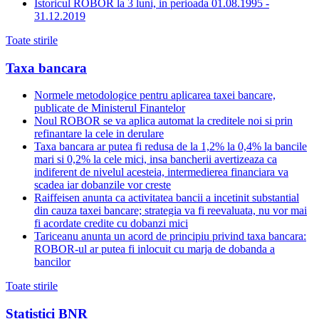
Istoricul ROBOR la 3 luni, in perioada 01.08.1995 -
31.12.2019
Toate stirile
Taxa bancara
Normele metodologice pentru aplicarea taxei bancare,
publicate de Ministerul Finantelor
Noul ROBOR se va aplica automat la creditele noi si prin
refinantare la cele in derulare
Taxa bancara ar putea fi redusa de la 1,2% la 0,4% la bancile
mari si 0,2% la cele mici, insa bancherii avertizeaza ca
indiferent de nivelul acesteia, intermedierea financiara va
scadea iar dobanzile vor creste
Raiffeisen anunta ca activitatea bancii a incetinit substantial
din cauza taxei bancare; strategia va fi reevaluata, nu vor mai
fi acordate credite cu dobanzi mici
Tariceanu anunta un acord de principiu privind taxa bancara:
ROBOR-ul ar putea fi inlocuit cu marja de dobanda a
bancilor
Toate stirile
Statistici BNR