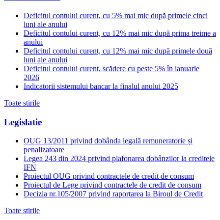
Deficitul contului curent, cu 5% mai mic după primele cinci
luni ale anului
Deficitul contului curent, cu 12% mai mic după prima treime a
anului
Deficitul contului curent, cu 12% mai mic după primele două
luni ale anului
Deficitul contului curent, scădere cu peste 5% în ianuarie
2026
Indicatorii sistemului bancar la finalul anului 2025
Toate stirile
Legislatie
OUG 13/2011 privind dobânda legală remuneratorie și
penalizatoare
Legea 243 din 2024 privind plafonarea dobânzilor la creditele
IFN
Proiectul OUG privind contractele de credit de consum
Proiectul de Lege privind contractele de credit de consum
Decizia nr.105/2007 privind raportarea la Biroul de Credit
Toate stirile