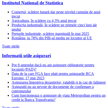
Institutul National de Statistica
Comerțul, scădere lunară dar peste nivelul cumulat de anul
trecut
Agricultura, în scădere cu 4,3% anul trecut
Producția industrială, în scădere pe primele cinci luni ale
anului
Prețurile industriale, scădere marginală în mai 2025
România, la 78% din PIB-ul mediu pe locuitor al UE
Toate stirile
Informatii utile asigurari
Pot fi amendat dacă nu am asigurare obligatorie pentru
locuință (PAD)?
Data de la care FGA face plati pentru asigurarile RCA
Euroins: 17 mai 2023
Asigurarea împotriva dezastrelor, valabilă și in caz de faliment
Asiguratii nu au nevoie de documente de confirmare a
cutremurului
Cum functioneaza o asigurare de viata Metropolitan pentru un
credit la Banca Transilvania?
Toate stirile