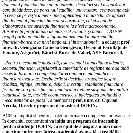
domeniul financiar-bancar, al burselor de valori și al asigurărilor
care dobândesc, pe parcursul studiilor universitare, competențe atât
în ceea ce privește dimensiunea aplicativă a modelelor de afaceri
din domeniul financiar-bancar și corporate, cât și legat de
elaborarea unor strategii financiare la nivel macroeconomic.
Absolvenții programului de masterat Finanțe și bănci – DOFIN
ocupă poziții în middle și top-managementul multor entități
financiar-bancare la nivel național și internațional”
, a adăugat
prof.
univ. dr. Georgiana Camelia Georgescu, Decan al Facultății de
Finanțe, Asigurări, Bănci și Burse de Valori, ASE București.
„Pentru o economie modernă, este esențial ca mediul academic,
sectorul financiar, legislatorii și autoritățile de reglementare să aibă
acces la formarea competențelor economice, matematice și
financiare avansate. Dezbaterile și deciziile strategice despre
dobânzi, inflație, creditare, deficit, investiții, stabilitate financiară,
fiscalitate sau protecția consumatorului trebuie susținute de analiză
riguroasă, date, modele econometrice și înțelegerea profundă a
mecanismelor de piață”
, a menționat
prof. univ. dr. Ciprian
Necula, Director program de masterat DOFIN.
BCR se implică și pentru a asigura formarea competențelor avansate
în domeniul economic și
va iniția un program de internship
pentru studenții DOFIN, cu scopul de a asigura o mai mare
conexiune între pregătirea academică avansată și realitățile