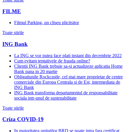
FILME
Filmul Parking, un cliseu plictisitor
Toate stirile
ING Bank
La ING se vor putea face plati instant din decembrie 2022
Cum evitam tentativele de frauda online?
Clientii ING Bank trebuie sa-si actualizeze aplicatia Home
Bank pana in 20 martie
Obligatiunile Rockcastle, cel mai mare proprietar de centre
comerciale din Europa Centrala si de Est, intermediata de
ING Bank
ING Bank transforma departamentul de responsabilitate
sociala intr-unul de sustenabilitate
Toate stirile
Criza COVID-19
In majoritatea unitatilor BRD se poate intra fara certificat