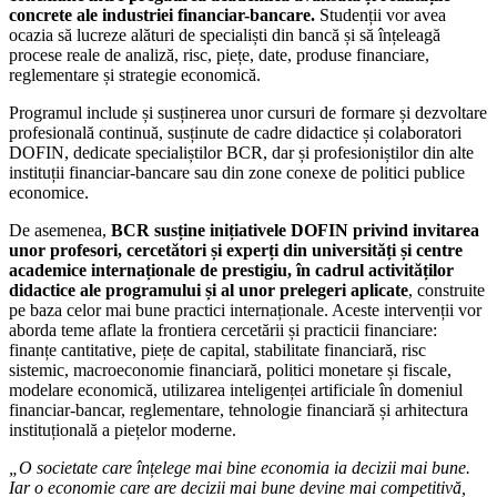
concrete ale industriei financiar-bancare.
Studenții vor avea
ocazia să lucreze alături de specialiști din bancă și să înțeleagă
procese reale de analiză, risc, piețe, date, produse financiare,
reglementare și strategie economică.
Programul include și susținerea unor cursuri de formare și dezvoltare
profesională continuă, susținute de cadre didactice și colaboratori
DOFIN, dedicate specialiștilor BCR, dar și profesioniștilor din alte
instituții financiar-bancare sau din zone conexe de politici publice
economice.
De asemenea,
BCR susține inițiativele DOFIN privind invitarea
unor profesori, cercetători și experți din universități și centre
academice internaționale de prestigiu, în cadrul activităților
didactice ale programului și al unor prelegeri aplicate
, construite
pe baza celor mai bune practici internaționale. Aceste intervenții vor
aborda teme aflate la frontiera cercetării și practicii financiare:
finanțe cantitative, piețe de capital, stabilitate financiară, risc
sistemic, macroeconomie financiară, politici monetare și fiscale,
modelare economică, utilizarea inteligenței artificiale în domeniul
financiar-bancar, reglementare, tehnologie financiară și arhitectura
instituțională a piețelor moderne.
„O societate care înțelege mai bine economia ia decizii mai bune.
Iar o economie care are decizii mai bune devine mai competitivă,