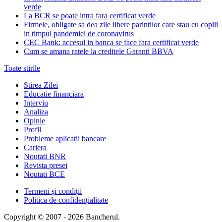
verde
La BCR se poate intra fara certificat verde
Firmele, obligate sa dea zile libere parintilor care stau cu copiii
in timpul pandemiei de coronavirus
CEC Bank: accesul in banca se face fara certificat verde
Cum se amana ratele la creditele Garanti BBVA
Toate stirile
Stirea Zilei
Educatie financiara
Interviu
Analiza
Opinie
Profil
Probleme aplicații bancare
Cariera
Noutati BNR
Revista presei
Noutati BCE
Termeni și condiții
Politica de confidențialitate
Copyright © 2007 - 2026 Bancherul.