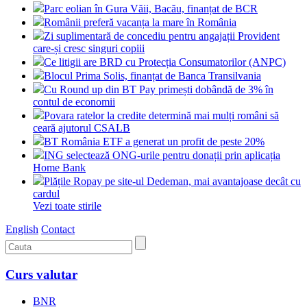
Parc eolian în Gura Văii, Bacău, finanțat de BCR
Românii preferă vacanța la mare în România
Zi suplimentară de concediu pentru angajații Provident
care-și cresc singuri copiii
Ce litigii are BRD cu Protecția Consumatorilor (ANPC)
Blocul Prima Solis, finanțat de Banca Transilvania
Cu Round up din BT Pay primești dobândă de 3% în
contul de economii
Povara ratelor la credite determină mai mulți români să
ceară ajutorul CSALB
BT România ETF a generat un profit de peste 20%
ING selectează ONG-urile pentru donații prin aplicația
Home Bank
Plățile Ropay pe site-ul Dedeman, mai avantajoase decât cu
cardul
Vezi toate stirile
English
Contact
Curs valutar
BNR