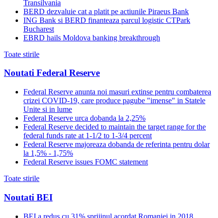
Transilvania
BERD dezvaluie cat a platit pe actiunile Piraeus Bank
ING Bank si BERD finanteaza parcul logistic CTPark
Bucharest
EBRD hails Moldova banking breakthrough
Toate stirile
Noutati Federal Reserve
Federal Reserve anunta noi masuri extinse pentru combaterea
crizei COVID-19, care produce pagube "imense" in Statele
Unite si in lume
Federal Reserve urca dobanda la 2,25%
Federal Reserve decided to maintain the target range for the
federal funds rate at 1-1/2 to 1-3/4 percent
Federal Reserve majoreaza dobanda de referinta pentru dolar
la 1,5% - 1,75%
Federal Reserve issues FOMC statement
Toate stirile
Noutati BEI
BEI a redus cu 31% sprijinul acordat Romaniei in 2018