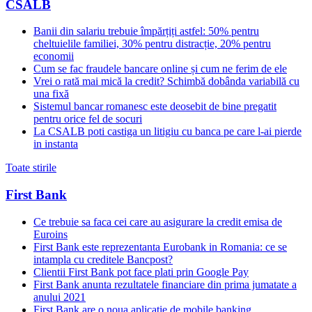
CSALB
Banii din salariu trebuie împărțiți astfel: 50% pentru
cheltuielile familiei, 30% pentru distracție, 20% pentru
economii
Cum se fac fraudele bancare online și cum ne ferim de ele
Vrei o rată mai mică la credit? Schimbă dobânda variabilă cu
una fixă
Sistemul bancar romanesc este deosebit de bine pregatit
pentru orice fel de socuri
La CSALB poti castiga un litigiu cu banca pe care l-ai pierde
in instanta
Toate stirile
First Bank
Ce trebuie sa faca cei care au asigurare la credit emisa de
Euroins
First Bank este reprezentanta Eurobank in Romania: ce se
intampla cu creditele Bancpost?
Clientii First Bank pot face plati prin Google Pay
First Bank anunta rezultatele financiare din prima jumatate a
anului 2021
First Bank are o noua aplicatie de mobile banking