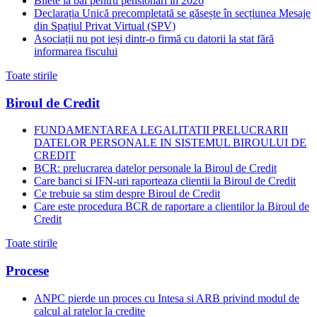
Bilete la băi pentru pensionari în 2026
Declarația Unică precompletată se găsește în secțiunea Mesaje
din Spațiul Privat Virtual (SPV)
Asociații nu pot ieși dintr-o firmă cu datorii la stat fără
informarea fiscului
Toate stirile
Biroul de Credit
FUNDAMENTAREA LEGALITATII PRELUCRARII
DATELOR PERSONALE IN SISTEMUL BIROULUI DE
CREDIT
BCR: prelucrarea datelor personale la Biroul de Credit
Care banci si IFN-uri raporteaza clientii la Biroul de Credit
Ce trebuie sa stim despre Biroul de Credit
Care este procedura BCR de raportare a clientilor la Biroul de
Credit
Toate stirile
Procese
ANPC pierde un proces cu Intesa si ARB privind modul de
calcul al ratelor la credite