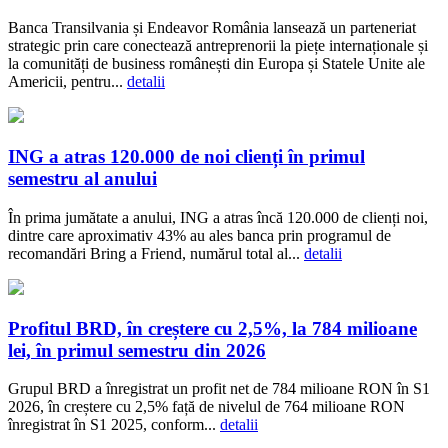
Banca Transilvania și Endeavor România lansează un parteneriat
strategic prin care conectează antreprenorii la piețe internaționale și
la comunități de business românești din Europa și Statele Unite ale
Americii, pentru...
detalii
ING a atras 120.000 de noi clienți în primul
semestru al anului
În prima jumătate a anului, ING a atras încă 120.000 de clienți noi,
dintre care aproximativ 43% au ales banca prin programul de
recomandări Bring a Friend, numărul total al...
detalii
Profitul BRD, în creștere cu 2,5%, la 784 milioane
lei, în primul semestru din 2026
Grupul BRD a înregistrat un profit net de 784 milioane RON în S1
2026, în creștere cu 2,5% față de nivelul de 764 milioane RON
înregistrat în S1 2025, conform...
detalii