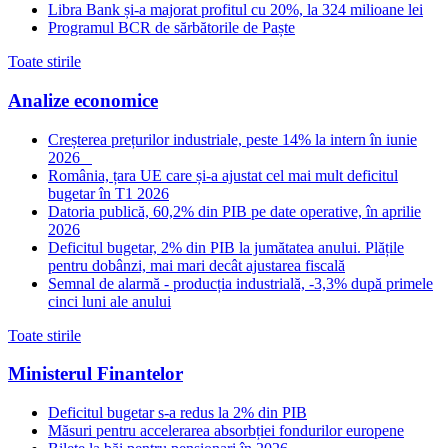
Libra Bank și-a majorat profitul cu 20%, la 324 milioane lei
Programul BCR de sărbătorile de Paște
Toate stirile
Analize economice
Creșterea prețurilor industriale, peste 14% la intern în iunie
2026
România, țara UE care și-a ajustat cel mai mult deficitul
bugetar în T1 2026
Datoria publică, 60,2% din PIB pe date operative, în aprilie
2026
Deficitul bugetar, 2% din PIB la jumătatea anului. Plățile
pentru dobânzi, mai mari decât ajustarea fiscală
Semnal de alarmă - producția industrială, -3,3% după primele
cinci luni ale anului
Toate stirile
Ministerul Finantelor
Deficitul bugetar s-a redus la 2% din PIB
Măsuri pentru accelerarea absorbției fondurilor europene