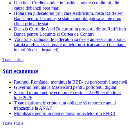
Un client Credius obtine in justitie anularea creditului, din
cauza dobanzii prea mari
Hotararea judecatoriei prin care Aedificium, fosta Raiffeisen
Banca pentru Locuinte, si statul sunt obligati sa achite unui
client prima de stat
Decizia Curtii de Apel Bucuresti in procesul dintre Raiffeisen
Banca pentru Locuinte si Curtea de Conturi
Vodafone, obligata de judecatori sa despagubeasca un abonat
caruia a refuzat sa-i repare un telefon stricat sau sa-i dea banii
inapoi (decizia instantei)
Toate stirile
Stiri economice
Ratingul României, menținut la BBB- cu perspectivă negativă
Guvernul renunță la Mastercard pentru portofelul digital
Salariul minim net pe economie crește la 2.699 lei din luna
iulie 2026
Toate platformele cripto sunt obligate să raporteze anual
tranzacțiile la ANAF
Mobilizare pentru implementarea proiectelor din PNRR
Toate stirile