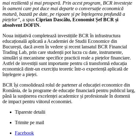
mai rezilientă și mai prosperă. Prin acest program, BCR investește
în oameni care pot duce mai departe o conversație economică
matură, bazată pe date, pe rigoare și pe înțelegerea profundă a
piețelor”,
a spus
Ciprian Dascălu, Economist Șef BCR și
absolvent DOFIN
.
Noua inițiativă completează investițiile BCR în infrastructura
educațională aplicată a Academiei de Studii Economice din
București, dacă avem în vedere și recent lansatul BCR Financial
Trading Lab, prin care studenții pot lucra cu date, instrumente,
simulări și mecanisme specifice practicii reale a piețelor financiare.
Astfel de investiții sunt importante pentru că transformă educația
economică dintr-un exercițiu teoretic într-o experiență aplicată de
înțelegere a pieței.
BCR își consolidează rolul de partener al educației economice din
România, de la programe de educație financiară pentru publicul larg,
până la susținerea excelenței academice și profesionale în domenii
de impact pentru viitorul economiei.
Tipareste detalii
Trimite pe mail
Facebook