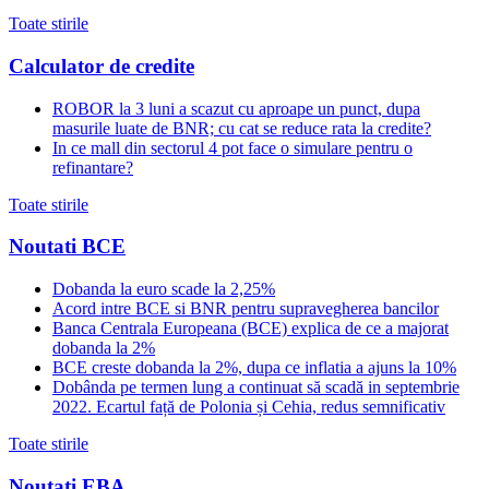
Toate stirile
Calculator de credite
ROBOR la 3 luni a scazut cu aproape un punct, dupa
masurile luate de BNR; cu cat se reduce rata la credite?
In ce mall din sectorul 4 pot face o simulare pentru o
refinantare?
Toate stirile
Noutati BCE
Dobanda la euro scade la 2,25%
Acord intre BCE si BNR pentru supravegherea bancilor
Banca Centrala Europeana (BCE) explica de ce a majorat
dobanda la 2%
BCE creste dobanda la 2%, dupa ce inflatia a ajuns la 10%
Dobânda pe termen lung a continuat să scadă in septembrie
2022. Ecartul față de Polonia și Cehia, redus semnificativ
Toate stirile
Noutati EBA