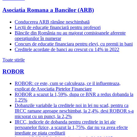
Asociatia Romana a Bancilor (ARB)
Conducerea ARB rămâne neschimbată
Lecții de educație financiară pentru profesori
Băncile din România nu au majorat comisioanele aferente
operațiunilor în numerar
Concurs de educatie financiara pentru elevi, cu premii in bani
Creditele acordate de banci au crescut cu 14% in 2022
Toate stirile
ROBOR
ROBOR: ce este, cum se calculeaza, ce il influenteaza,
explicat de Asociatia Pietelor Financiare
ROBOR a scazut la 1,59%, dupa ce BNR a redus dobanda la
1,25%
Dobanzile variabile la creditele noi in lei nu scad, pentru ca
IRCC ramane aproape neschimbat, la 2,4%, desi ROBOR s-a
micsorat cu un punct, la 2,2%
IRCC, indicele de dobanda pentru creditele in lei ale
persoanelor fizice, a scazut la 1,75%, dar nu va avea efecte
imediate pe piata creditarii