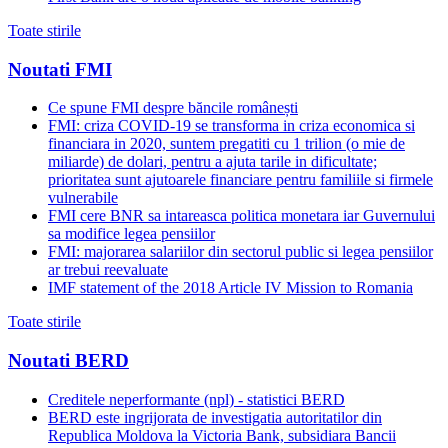
Toate stirile
Noutati FMI
Ce spune FMI despre băncile românești
FMI: criza COVID-19 se transforma in criza economica si
financiara in 2020, suntem pregatiti cu 1 trilion (o mie de
miliarde) de dolari, pentru a ajuta tarile in dificultate;
prioritatea sunt ajutoarele financiare pentru familiile si firmele
vulnerabile
FMI cere BNR sa intareasca politica monetara iar Guvernului
sa modifice legea pensiilor
FMI: majorarea salariilor din sectorul public si legea pensiilor
ar trebui reevaluate
IMF statement of the 2018 Article IV Mission to Romania
Toate stirile
Noutati BERD
Creditele neperformante (npl) - statistici BERD
BERD este ingrijorata de investigatia autoritatilor din
Republica Moldova la Victoria Bank, subsidiara Bancii