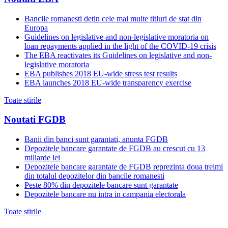
Bancile romanesti detin cele mai multe titluri de stat din
Europa
Guidelines on legislative and non-legislative moratoria on
loan repayments applied in the light of the COVID-19 crisis
The EBA reactivates its Guidelines on legislative and non-
legislative moratoria
EBA publishes 2018 EU-wide stress test results
EBA launches 2018 EU-wide transparency exercise
Toate stirile
Noutati FGDB
Banii din banci sunt garantati, anunta FGDB
Depozitele bancare garantate de FGDB au crescut cu 13
miliarde lei
Depozitele bancare garantate de FGDB reprezinta doua treimi
din totalul depozitelor din bancile romanesti
Peste 80% din depozitele bancare sunt garantate
Depozitele bancare nu intra in campania electorala
Toate stirile