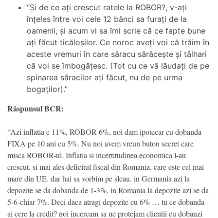
“Și de ce ați crescut ratele la ROBOR?, v-ați
înțeles între voi cele 12 bănci sa furați de la
oamenii, și acum vi sa îmi scrie că ce fapte bune
ați făcut ticăloșilor. Ce noroc aveți voi că trăim în
aceste vremuri în care săracu sărăcește și tâlhari
că voi se îmbogățesc. (Tot cu ce vă lăudați de pe
spinarea săracilor ați făcut, nu de pe urma
bogaților).”
Răspunsul BCR:
“Azi inflatia e 11%, ROBOR 6%, noi dam ipotecar cu dobanda
FIXA pe 10 ani cu 5%. Nu noi avem vreun buton secret care
misca ROBOR-ul. Inflatia si incertitudinea economica l-au
crescut. si mai ales deficitul fiscal din Romania. care este cel mai
mare din UE. dar hai sa vorbim pe sleau. in Germania azi la
depozite se da dobanda de 1-3%, in Romania la depozite azi se da
5-6-chiar 7%. Deci daca atragi depozite cu 6% … tu ce dobanda
ai cere la credit? noi incercam sa ne protejam clientii cu dobanzi