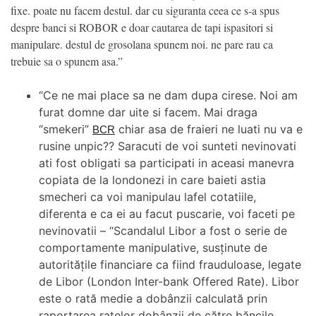
fixe. poate nu facem destul. dar cu siguranta ceea ce s-a spus
despre banci si ROBOR e doar cautarea de tapi ispasitori si
manipulare. destul de grosolana spunem noi. ne pare rau ca
trebuie sa o spunem asa.”
“Ce ne mai place sa ne dam dupa cirese. Noi am
furat domne dar uite si facem. Mai draga
“smekeri”
chiar asa de fraieri ne luati nu va e
BCR
rusine unpic?? Saracuti de voi sunteti nevinovati
ati fost obligati sa participati in aceasi manevra
copiata de la londonezi in care baieti astia
smecheri ca voi manipulau lafel cotatiile,
diferenta e ca ei au facut puscarie, voi faceti pe
nevinovatii – “Scandalul Libor a fost o serie de
comportamente manipulative, susținute de
autoritățile financiare ca fiind frauduloase, legate
de Libor (London Inter-bank Offered Rate). Libor
este o rată medie a dobânzii calculată prin
raportarea ratelor dobânzii de către băncile