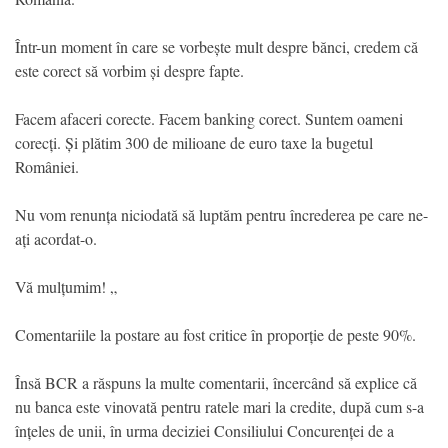
Într-un moment în care se vorbește mult despre bănci, credem că
este corect să vorbim și despre fapte.
Facem afaceri corecte. Facem banking corect. Suntem oameni
corecți. Și plătim 300 de milioane de euro taxe la bugetul
României.
Nu vom renunța niciodată să luptăm pentru încrederea pe care ne-
ați acordat-o.
Vă mulțumim! „
Comentariile la postare au fost critice în proporție de peste 90%.
Însă BCR a răspuns la multe comentarii, încercând să explice că
nu banca este vinovată pentru ratele mari la credite, după cum s-a
înțeles de unii, în urma deciziei Consiliului Concurenței de a