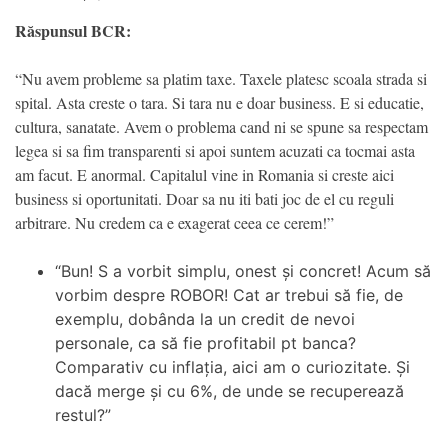
Răspunsul BCR:
“Nu avem probleme sa platim taxe. Taxele platesc scoala strada si
spital. Asta creste o tara. Si tara nu e doar business. E si educatie,
cultura, sanatate. Avem o problema cand ni se spune sa respectam
legea si sa fim transparenti si apoi suntem acuzati ca tocmai asta
am facut. E anormal. Capitalul vine in Romania si creste aici
business si oportunitati. Doar sa nu iti bati joc de el cu reguli
arbitrare. Nu credem ca e exagerat ceea ce cerem!”
“Bun! S a vorbit simplu, onest și concret! Acum să
vorbim despre ROBOR! Cat ar trebui să fie, de
exemplu, dobânda la un credit de nevoi
personale, ca să fie profitabil pt banca?
Comparativ cu inflația, aici am o curiozitate. Și
dacă merge și cu 6%, de unde se recuperează
restul?”