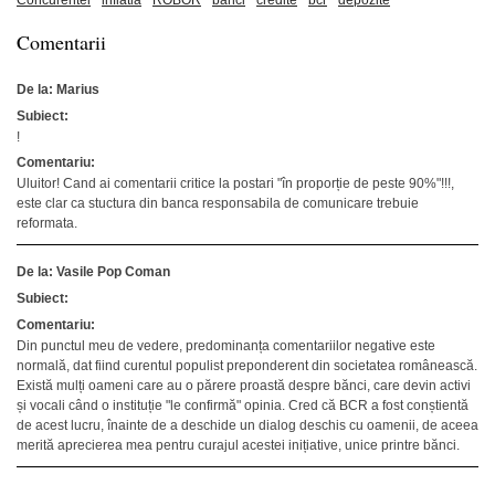
Concurentei
inflatia
ROBOR
banci
credite
bcr
depozite
Comentarii
De la: Marius
Subiect:
!
Comentariu:
Uluitor! Cand ai comentarii critice la postari "în proporție de peste 90%"!!!,
este clar ca stuctura din banca responsabila de comunicare trebuie
reformata.
De la: Vasile Pop Coman
Subiect:
Comentariu:
Din punctul meu de vedere, predominanța comentariilor negative este
normală, dat fiind curentul populist preponderent din societatea românească.
Există mulți oameni care au o părere proastă despre bănci, care devin activi
și vocali când o instituție "le confirmă" opinia. Cred că BCR a fost conștientă
de acest lucru, înainte de a deschide un dialog deschis cu oamenii, de aceea
merită aprecierea mea pentru curajul acestei inițiative, unice printre bănci.