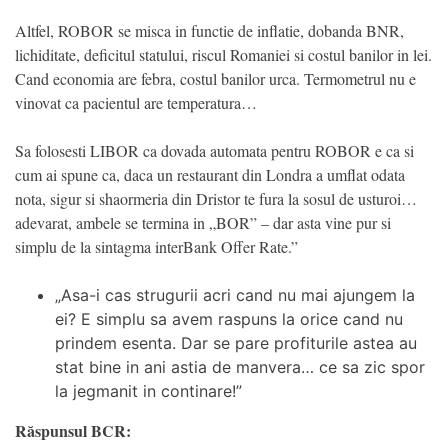
Altfel, ROBOR se misca in functie de inflatie, dobanda BNR,
lichiditate, deficitul statului, riscul Romaniei si costul banilor in lei.
Cand economia are febra, costul banilor urca. Termometrul nu e
vinovat ca pacientul are temperatura…
Sa folosesti LIBOR ca dovada automata pentru ROBOR e ca si
cum ai spune ca, daca un restaurant din Londra a umflat odata
nota, sigur si shaormeria din Dristor te fura la sosul de usturoi…
adevarat, ambele se termina in „BOR” – dar asta vine pur si
simplu de la sintagma interBank Offer Rate.”
„Asa-i cas strugurii acri cand nu mai ajungem la
ei? E simplu sa avem raspuns la orice cand nu
prindem esenta. Dar se pare profiturile astea au
stat bine in ani astia de manvera… ce sa zic spor
la jegmanit in continare!”
Răspunsul BCR: