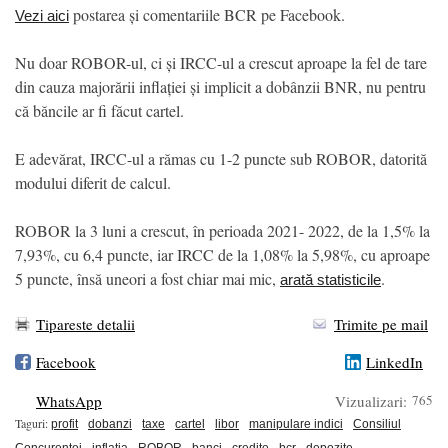
postarea și comentariile BCR pe Facebook.
Vezi aici
Nu doar ROBOR-ul, ci și IRCC-ul a crescut aproape la fel de tare
din cauza majorării inflației și implicit a dobânzii BNR, nu pentru
că băncile ar fi făcut cartel.
E adevărat, IRCC-ul a rămas cu 1-2 puncte sub ROBOR, datorită
modului diferit de calcul.
ROBOR la 3 luni a crescut, în perioada 2021- 2022, de la 1,5% la
7,93%, cu 6,4 puncte, iar IRCC de la 1,08% la 5,98%, cu aproape
5 puncte, însă uneori a fost chiar mai mic,
.
arată statisticile
Tipareste detalii
Trimite pe mail
Facebook
LinkedIn
WhatsApp
Vizualizari:
765
Taguri:
profit
dobanzi
taxe
cartel
libor
manipulare indici
Consiliul