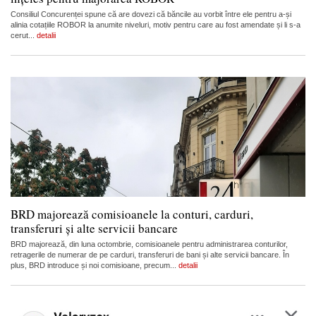
Consiliul Concurenței spune că are dovezi că băncile au vorbit între ele pentru a-și
alinia cotațiile ROBOR la anumite niveluri, motiv pentru care au fost amendate și li s-a
cerut...
detalii
BRD majorează comisioanele la conturi, carduri,
transferuri și alte servicii bancare
BRD majorează, din luna octombrie, comisioanele pentru administrarea conturilor,
retragerile de numerar de pe carduri, transferuri de bani și alte servicii bancare. În
plus, BRD introduce și noi comisioane, precum...
detalii