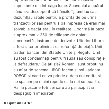
importante din întreaga lume. Scandalul a apărut
când s-a descoperit că băncile își umflau sau
dezumflau ratele pentru a profita de pe urma
tranzacțiilor sau pentru a da impresia că erau mai
solvabile decât erau în realitate. Libor stă la baza
a aproximativ 350 de trilioane de dolari
americani în instrumente derivate. Ulterior Liborul
a fost ulterior eliminat ca referință de piață. Unii
traderi bancari din Statele Unite și Regatul Unit
au fost condamnați pentru fraudă sau conspirație
la defraudare.” Ce ati zis? Romanii sunt prosti nu
au aflat de schema LIBOR facem si noi varianta
ROBOR si cand ne va prinde o dam noi cotita si
ne spalam pe maini repede ca la noi se poarta.
Hai la puscarie toti cei care ati participiat si
despagubiri imediate!”
Răspunsul BCR: