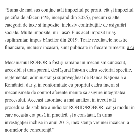
“Suma de mai sus conține atât impozitul pe profit, cât și impozitul
pe cifra de afaceri (4%, începând din 2025), precum și alte
categorii de taxe și impozite, inclusiv contribuțiile de asigurări
sociale. Multe impozite, nu-i așa? Plus acel impozit uriaș
suplimentar, impus băncilor din 2019. Toate rezultatele noastre
financiare, inclusiv încasări, sunt publicate în fiecare trimestru
aici
Mecanismul ROBOR a fost şi rămâne un mecanism cunoscut,
accesibil și transparent, desfășurat într-un cadru sectorial specific,
reglementat, administrat și supravegheat de Banca Națională a
României, dar și în conformitate cu propriul cadru intern și
mecanismele de control aferente menite să asigure integritatea
procesului. Aceeași autoritate a mai analizat în trecut atât
procedura de stabilire a indicilor ROBID/ROBOR, cât și modul în
care aceasta era pusă în practică, și a constatat, în urma
investigației închise în anul 2013, inexistența vreunei încălcări a
normelor de concurență.”