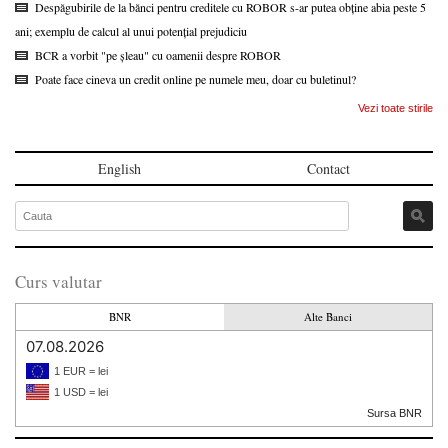
Despăgubirile de la bănci pentru creditele cu ROBOR s-ar putea obține abia peste 5
ani; exemplu de calcul al unui potențial prejudiciu
BCR a vorbit "pe șleau" cu oamenii despre ROBOR
Poate face cineva un credit online pe numele meu, doar cu buletinul?
Vezi toate stirile
English
Contact
Curs valutar
BNR
Alte Banci
07.08.2026
1 EUR = lei
1 USD = lei
Sursa BNR