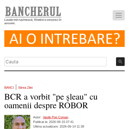
Lauda mă rușinează, fiindcă o cerșesc în
ascuns.
|
BANCI
Stirea Zilei
BCR a vorbit "pe șleau" cu
oamenii despre ROBOR
Autor:
Vasile Pop Coman
Publicat la: 2026-06-15 07:41
Ultima actualizare: 2026-06-14 11:38