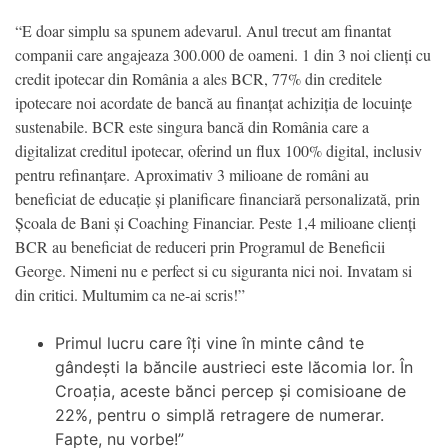
“E doar simplu sa spunem adevarul. Anul trecut am finantat
companii care angajeaza 300.000 de oameni. 1 din 3 noi clienți cu
credit ipotecar din România a ales BCR, 77% din creditele
ipotecare noi acordate de bancă au finanțat achiziția de locuințe
sustenabile. BCR este singura bancă din România care a
digitalizat creditul ipotecar, oferind un flux 100% digital, inclusiv
pentru refinanțare. Aproximativ 3 milioane de români au
beneficiat de educație și planificare financiară personalizată, prin
Școala de Bani și Coaching Financiar. Peste 1,4 milioane clienți
BCR au beneficiat de reduceri prin Programul de Beneficii
George. Nimeni nu e perfect si cu siguranta nici noi. Invatam si
din critici. Multumim ca ne-ai scris!”
Primul lucru care îți vine în minte când te
gândești la băncile austrieci este lăcomia lor. În
Croația, aceste bănci percep și comisioane de
22%, pentru o simplă retragere de numerar.
Fapte, nu vorbe!”