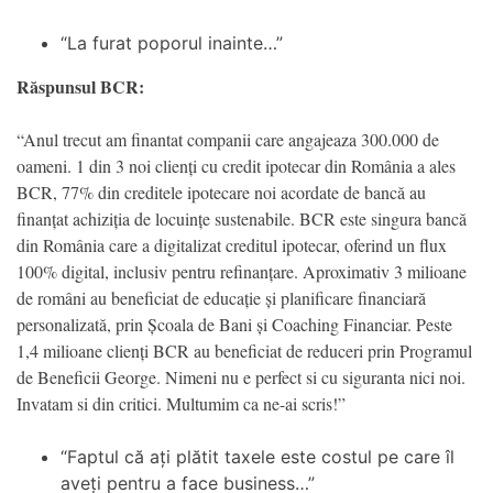
“La furat poporul inainte…”
Răspunsul BCR:
“Anul trecut am finantat companii care angajeaza 300.000 de
oameni. 1 din 3 noi clienți cu credit ipotecar din România a ales
BCR, 77% din creditele ipotecare noi acordate de bancă au
finanțat achiziția de locuințe sustenabile. BCR este singura bancă
din România care a digitalizat creditul ipotecar, oferind un flux
100% digital, inclusiv pentru refinanțare. Aproximativ 3 milioane
de români au beneficiat de educație și planificare financiară
personalizată, prin Școala de Bani și Coaching Financiar. Peste
1,4 milioane clienți BCR au beneficiat de reduceri prin Programul
de Beneficii George. Nimeni nu e perfect si cu siguranta nici noi.
Invatam si din critici. Multumim ca ne-ai scris!”
“Faptul că ați plătit taxele este costul pe care îl
aveți pentru a face business…”