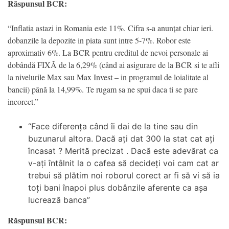
Răspunsul BCR:
“Inflatia astazi in Romania este 11%. Cifra s-a anunțat chiar ieri.
dobanzile la depozite in piata sunt intre 5-7%. Robor este
aproximativ 6%. La BCR pentru creditul de nevoi personale ai
dobândă FIXĂ de la 6,29% (când ai asigurare de la BCR si te afli
la nivelurile Max sau Max Invest – in programul de loialitate al
bancii) până la 14,99%. Te rugam sa ne spui daca ti se pare
incorect.”
“Face diferența când îi dai de la tine sau din
buzunarul altora. Dacă ați dat 300 la stat cat ați
încasat ? Merită precizat . Dacă este adevărat ca
v-ați întâlnit la o cafea să decideți voi cam cat ar
trebui să plătim noi roborul corect ar fi să vi să ia
toți bani înapoi plus dobânzile aferente ca așa
lucrează banca”
Răspunsul BCR: