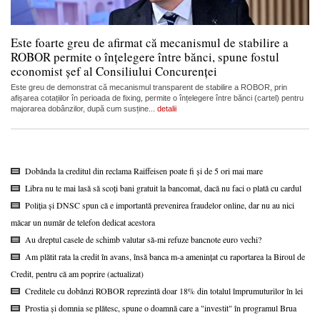
Este foarte greu de afirmat că mecanismul de stabilire a
ROBOR permite o înțelegere între bănci, spune fostul
economist șef al Consiliului Concurenței
Este greu de demonstrat că mecanismul transparent de stabilire a ROBOR, prin
afișarea cotațiilor în perioada de fixing, permite o înțelegere între bănci (cartel) pentru
majorarea dobânzilor, după cum susține...
detalii
Dobânda la creditul din reclama Raiffeisen poate fi și de 5 ori mai mare
Libra nu te mai lasă să scoți bani gratuit la bancomat, dacă nu faci o plată cu cardul
Poliția și DNSC spun că e importantă prevenirea fraudelor online, dar nu au nici
măcar un număr de telefon dedicat acestora
Au dreptul casele de schimb valutar să-mi refuze bancnote euro vechi?
Am plătit rata la credit în avans, însă banca m-a amenințat cu raportarea la Biroul de
Credit, pentru că am poprire (actualizat)
Creditele cu dobânzi ROBOR reprezintă doar 18% din totalul împrumuturilor în lei
Prostia și domnia se plătesc, spune o doamnă care a "investit" în programul Brua