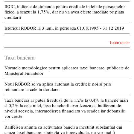
IRCC, indicele de dobanda pentru creditele in lei ale persoanelor
fizice, a scazut la 1,75%, dar nu va avea efecte imediate pe piata
creditarii
Istoricul ROBOR la 3 luni, in perioada 01.08.1995 - 31.12.2019
Toate stirile
Taxa bancara
Normele metodologice pentru aplicarea taxei bancare, publicate de
Ministerul Finantelor
Noul ROBOR se va aplica automat la creditele noi si prin
refinantare la cele in derulare
Taxa bancara ar putea fi redusa de la 1,2% la 0,4% la bancile mari
si 0,2% la cele mici, insa bancherii avertizeaza ca indiferent de
nivelul acesteia, intermedierea financiara va scadea iar dobanzile
vor creste
Raiffeisen anunta ca activitatea bancii a incetinit substantial din
cauza taxei bancare; strategia va fi reevaluata, nu vor mai fi