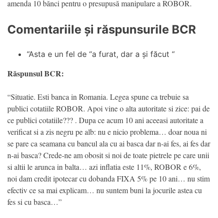
amenda 10 bănci pentru o presupusă manipulare a ROBOR.
Comentariile și răspunsurile BCR
“Asta e un fel de “a furat, dar a și făcut “
Răspunsul BCR:
“Situatie. Esti banca in Romania. Legea spune ca trebuie sa
publici cotatiile ROBOR. Apoi vine o alta autoritate si zice: pai de
ce publici cotatiile??? . Dupa ce acum 10 ani aceeasi autoritate a
verificat si a zis negru pe alb: nu e nicio problema… doar noua ni
se pare ca seamana cu bancul ala cu ai basca dar n-ai fes, ai fes dar
n-ai basca? Crede-ne am obosit si noi de toate pietrele pe care unii
si altii le arunca in balta… azi inflatia este 11%, ROBOR e 6%,
noi dam credit ipotecar cu dobanda FIXA 5% pe 10 ani… nu stim
efectiv ce sa mai explicam… nu suntem buni la jocurile astea cu
fes si cu basca…”