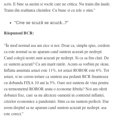
scris. E bine sa auzim si vocile care ne critica. Nu traim din laude.
Traim din realitatea clientilor. Cu bune si cu rele o stim.”
“Cine se scuză se acuză…?”
Răspunsul BCR:
“În mod normal asa am zice si noi. Doar ca, simplu spus, credem
ca este normal sa ne aparam cand suntem acuzati pe nedrept.
Cand colegii nostri sunt acuzati pe nedrept. Si ca sa fim clari. De
ce suntem acuzati? Ca am marit ratele. Acum sa vorbim pe sleau.
Inflatia anuntata astazi este 11%, tot astazi ROBOR este 6%. Tot
astazi, si ne cerem iertare ca suntem asa pedanti BCR finanteaza
cu dobanda FIXA 10 ani la 5%. Oare noi suntem de vina pentru
ca termometrul ROBOR arata o econome febrila? Noi am oferit
dobanzi fixe, care sa nu afecteze oamenii in contextul inflatiei,
crizelor economice a pandemiei. Stim ca nu suntem perfecti. Dar
avem dreptul sa ne aparam cand suntem acuzati pe nedrept. asa
este corect.”