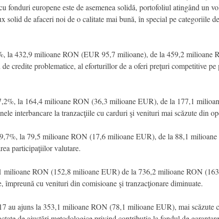
cu fonduri europene este de asemenea solidă, portofoliul atingând un v
ux solid de afaceri noi de o calitate mai bună, în special pe categoriile 
,7%, la 432,9 milioane RON (EUR 95,7 milioane), de la 459,2 milioan
ui de credite problematice, al eforturillor de a oferi preţuri competitive 
u 7,2%, la 164,4 milioane RON (36,3 milioane EUR), de la 177,1 mili
ele interbancare la tranzacţiile cu carduri şi venituri mai scăzute din op
 cu 9,7%, la 79,5 milioane RON (17,6 milioane EUR), de la 88,1 milioa
ea participaţiilor valutare.
1,1 milioane RON (152,8 milioane EUR) de la 736,2 milioane RON (163,
e, împreună cu venituri din comisioane şi tranzacţionare diminuate.
2017 au ajuns la 353,1 milioane RON (78,1 milioane EUR), mai scăzute
te de ajustări metodologice privind contribuţia la fondul de garantare 