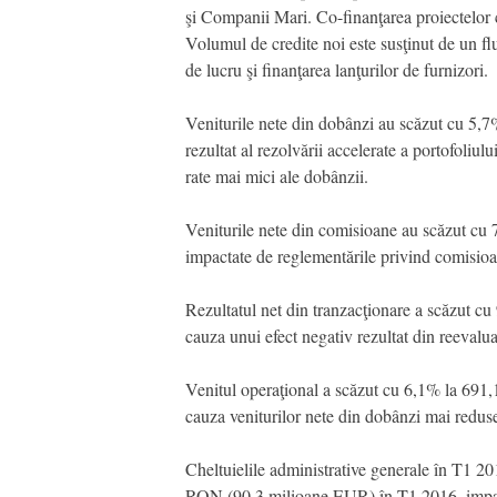
şi Companii Mari. Co-finanţarea proiectelor 
Volumul de credite noi este susţinut de un fl
de lucru şi finanţarea lanţurilor de furnizori.
Veniturile nete din dobânzi au scăzut cu 5
rezultat al rezolvării accelerate a portofoliul
rate mai mici ale dobânzii.
Veniturile nete din comisioane au scăzut c
impactate de reglementările privind comisioan
Rezultatul net din tranzacţionare a scăzut
cauza unui efect negativ rezultat din reevaluar
Venitul operaţional a scăzut cu 6,1% la 69
cauza veniturilor nete din dobânzi mai redus
Cheltuielile administrative generale în T1 
RON (90,3 milioane EUR) în T1 2016, impacta