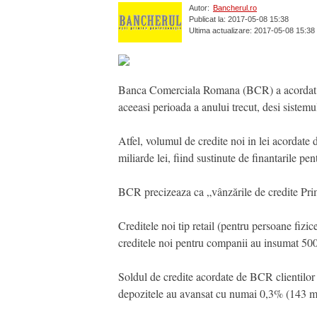
Autor:
Bancherul.ro
Publicat la: 2017-05-08 15:38
Ultima actualizare: 2017-05-08 15:38
Banca Comerciala Romana (BCR) a acordat credi
aceeasi perioada a anului trecut, desi sistemu
Atfel, volumul de credite noi in lei acordate 
miliarde lei, fiind sustinute de finantarile pe
BCR precizeaza ca „vânzările de credite Prima
Creditele noi tip retail (pentru persoane fizice
creditele noi pentru companii au insumat 500 
Soldul de credite acordate de BCR clientilor a
depozitele au avansat cu numai 0,3% (143 mili