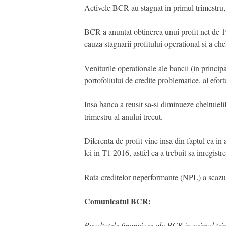
Activele BCR au stagnat in primul trimestru,
BCR a anuntat obtinerea unui profit net de 19
cauza stagnarii profitului operational si a ch
Veniturile operationale ale bancii (in princi
portofoliului de credite problematice, al efor
Insa banca a reusit sa-si diminueze cheltuielil
trimestru al anului trecut.
Diferenta de profit vine insa din faptul ca in
lei in T1 2016, astfel ca a trebuit sa inregist
Rata creditelor neperformante (NPL) a scazu
Comunicatul BCR:
Rezultatele financiare ale BCR în primul tri