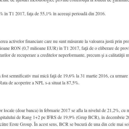
1,1% în T1 2017, faţa de 55,1% în aceeaşi perioadă din 2016.
ierea activelor financiare care nu sunt măsurate la valoarea justă prin pro
milioane RON (0,7 milioane EUR) în T1 2017, faţă de o eliberare de pr
ilor de recuperare a creditelor neperformante, precum şi a calitatăţii ma
fost semnificativ mai mică faţă de 19,6% la 31 martie 2016, ca urmare a 
. Rata de acoperire a NPL s-a situat la 87,5%.
 locale (doar banca) în februarie 2017 se afla la nivelul de 21,2%, cu mu
pitalului de Rang 1+2 pe IFRS de 19,9% (Grup BCR), în decembrie 201
către Erste Group. În acest sens, BCR se bucură de una din cele mai solid