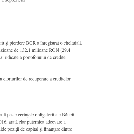
fit şi pierdere BCR a înregistrat o cheltuială
ovizioane de 132,1 milioane RON (29,4
i ridicate a portofoliului de credite
eforturilor de recuperare a creditelor
lt peste cerinţele obligatorii ale Băncii
6, arată clar puternica adecvare a
e poziţii de capital şi finanţare dintre