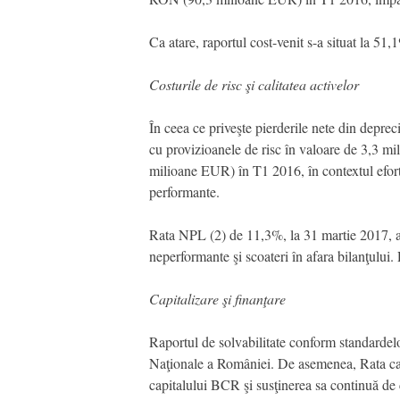
Ca atare, raportul cost-venit s-a situat la 5
Costurile de risc şi calitatea activelor
În ceea ce priveşte pierderile nete din deprec
cu provizioanele de risc în valoare de 3,3 
milioane EUR) în T1 2016, în contextul efortur
performante.
Rata NPL (2) de 11,3%, la 31 martie 2017, a 
neperformante şi scoateri în afara bilanţului
Capitalizare şi finanţare
Raportul de solvabilitate conform standardelor
Naţionale a României. De asemenea, Rata ca
capitalului BCR şi susţinerea sa continuă de 