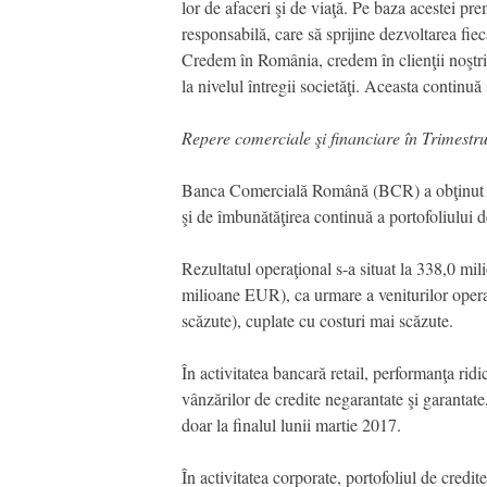
lor de afaceri şi de viaţă. Pe baza acestei pr
responsabilă, care să sprijine dezvoltarea fiecă
Credem în România, credem în clienţii noştri 
la nivelul întregii societăţi. Aceasta conti
Repere comerciale şi financiare în Trimestru
Banca Comercială Română (BCR) a obţinut în
şi de îmbunătăţirea continuă a portofoliului d
Rezultatul operaţional s-a situat la 338,0 
milioane EUR), ca urmare a veniturilor operaţ
scăzute), cuplate cu costuri mai scăzute.
În activitatea bancară retail, performanţa ri
vânzărilor de credite negarantate şi garantate
doar la finalul lunii martie 2017.
În activitatea corporate, portofoliul de credi