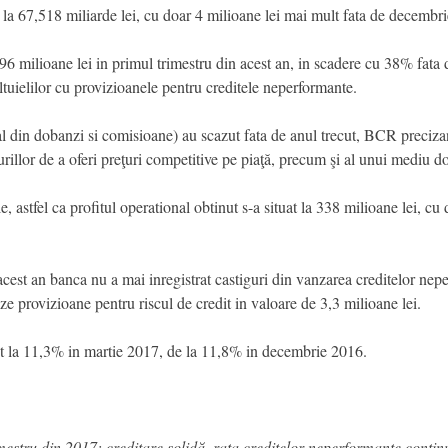
 la 67,518 miliarde lei, cu doar 4 milioane lei mai mult fata de decembr
6 milioane lei in primul trimestru din acest an, in scadere cu 38% fata 
eltuielilor cu provizioanele pentru creditele neperformante.
pal din dobanzi si comisioane) au scazut fata de anul trecut, BCR preciza
turillor de a oferi preţuri competitive pe piaţă, precum şi al unui mediu 
e, astfel ca profitul operational obtinut s-a situat la 338 milioane lei, c
 acest an banca nu a mai inregistrat castiguri din vanzarea creditelor nep
reze provizioane pentru riscul de credit in valoare de 3,3 milioane lei.
t la 11,3% in martie 2017, de la 11,8% in decembrie 2016.
mestru din 2017: creditare solidă, rata creditelor neperformante contin