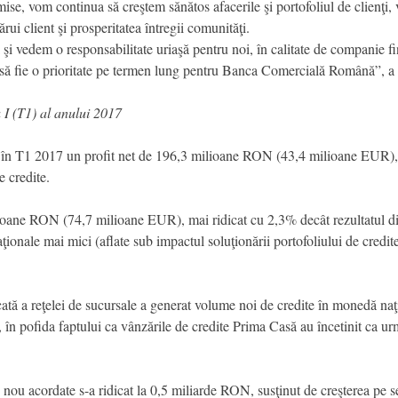
emise, vom continua să creştem sănătos afacerile şi portofoliul de clienţi
rui client şi prosperitatea întregii comunităţi.
şi vedem o responsabilitate uriaşă pentru noi, în calitate de companie fi
nuă să fie o prioritate pe termen lung pentru Banca Comercială Română”
 I (T1) al anului 2017
 T1 2017 un profit net de 196,3 milioane RON (43,4 milioane EUR), s
e credite.
milioane RON (74,7 milioane EUR), mai ridicat cu 2,3% decât rezultatul
ionale mai mici (aflate sub impactul soluţionării portofoliului de cred
dicată a reţelei de sucursale a generat volume noi de credite în monedă 
, în pofida faptului ca vânzările de credite Prima Casă au încetinit ca ur
te nou acordate s-a ridicat la 0,5 miliarde RON, susţinut de creşterea pe 