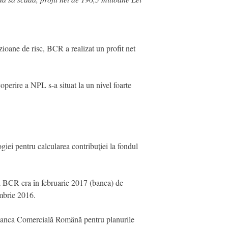
oane de risc, BCR a realizat un profit net
rire a NPL s-a situat la un nivel foarte
giei pentru calcularea contribuţiei la fondul
 al BCR era în februarie 2017 (banca) de
mbrie 2016.
 pe Banca Comercială Română pentru planurile