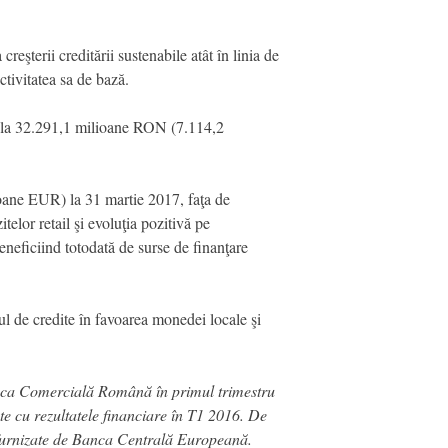
reşterii creditării sustenabile atât în linia de
ctivitatea sa de bază.
e la 32.291,1 milioane RON (7.114,2
.
oane EUR) la 31 martie 2017, faţa de
or retail şi evoluţia pozitivă pe
neficiind totodată de surse de finanţare
l de credite în favoarea monedei locale şi
 Banca Comercială Română în primul trimestru
e cu rezultatele financiare în T1 2016. De
e furnizate de Banca Centrală Europeană.