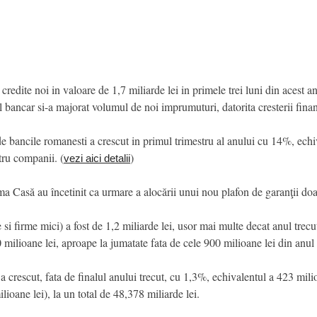
te noi in valoare de 1,7 miliarde lei in primele trei luni din acest an,
l bancar si-a majorat volumul de noi imprumuturi, datorita cresterii finan
de bancile romanesti a crescut in primul trimestru al anului cu 14%, echiv
ntru companii. (
)
vezi aici detalii
 Casă au încetinit ca urmare a alocării unui nou plafon de garanţii doar
 si firme mici) a fost de 1,2 miliarde lei, usor mai multe decat anul trecut,
milioane lei, aproape la jumatate fata de cele 900 milioane lei din anul
 crescut, fata de finalul anului trecut, cu 1,3%, echivalentul a 423 milio
oane lei), la un total de 48,378 miliarde lei.