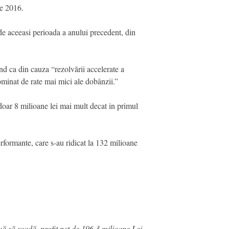
ie 2016.
de aceeasi perioada a anului precedent, din
nd ca din cauza “rezolvării accelerate a
dominat de rate mai mici ale dobânzii.”
u doar 8 milioane lei mai mult decat in primul
erformante, care s-au ridicat la 132 milioane
uă să scadă, profit net de 196,3 milioane Lei