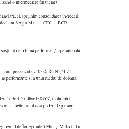
, vizând o intermediere financiară
nanciară, să sprijinim consolidarea încrederii
, a declarat Sergiu Manea, CEO al BCR.
usţinut de o bună performanţă operaţională
 din anul precedent de 330,6 RON (74,7
ite neperformante şi a unui mediu de dobânzi
naţională de 1,2 miliarde RON, mulţumită
mare a alocării unui nou plafon de garanţii
segmentul de Întreprinderi Mici şi Mijlocii dar