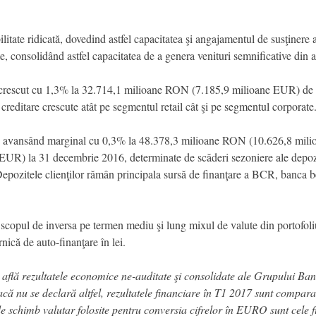
tate ridicată, dovedind astfel capacitatea şi angajamentul de susţinere a c
rate, consolidând astfel capacitatea de a genera venituri semnificative din a
 au crescut cu 1,3% la 32.714,1 milioane RON (7.185,9 milioane EUR) d
editare crescute atât pe segmentul retail cât şi pe segmentul corporate
ile, avansând marginal cu 0,3% la 48.378,3 milioane RON (10.626,8 mili
R) la 31 decembrie 2016, determinate de scăderi sezoniere ale depozitel
epozitele clienţilor rămân principala sursă de finanţare a BCR, banca be
scopul de inversa pe termen mediu şi lung mixul de valute din portofoliu
nică de auto-finanţare în lei.
 se află rezultatele economice ne-auditate şi consolidate ale Grupului
 nu se declară altfel, rezultatele financiare în T1 2017 sunt comparat
 de schimb valutar folosite pentru conversia cifrelor în EURO sunt cel