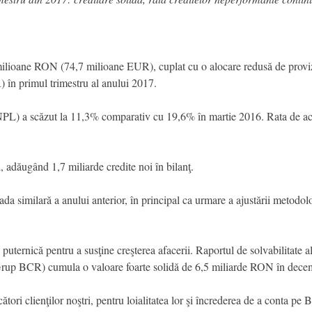
milioane RON (74,7 milioane EUR), cuplat cu o alocare redusă de provizi
în primul trimestru al anului 2017.
L) a scăzut la 11,3% comparativ cu 19,6% în martie 2016. Rata de acope
, adăugând 1,7 miliarde credite noi în bilanţ.
da similară a anului anterior, în principal ca urmare a ajustării metodolo
 puternică pentru a susţine creşterea afacerii. Raportul de solvabilitate
(Grup BCR) cumula o valoare foarte solidă de 6,5 miliarde RON în dece
cători clienţilor noştri, pentru loialitatea lor şi încrederea de a conta