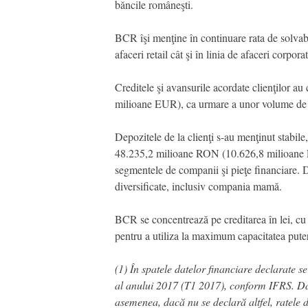
băncile româneşti.
BCR îşi menţine în continuare rata de solvabili
afaceri retail cât şi în linia de afaceri corpo
Creditele şi avansurile acordate clienţilor
milioane EUR), ca urmare a unor volume de cr
Depozitele de la clienţi s-au menţinut stab
48.235,2 milioane RON (10.626,8 milioane EU
segmentele de companii şi pieţe financiare. D
diversificate, inclusiv compania mamă.
BCR se concentrează pe creditarea în lei, cu 
pentru a utiliza la maximum capacitatea puter
(1) În spatele datelor financiare declarate
al anului 2017 (T1 2017), conform IFRS. Dacă
asemenea, dacă nu se declară altfel, ratele