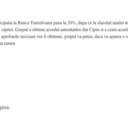
ipatia la Banca Transilvania pana la 20%, dupa ce la sfarsitul anului tr
 cipriot. Grupul a obtinut acordul autoritatilor din Cipru si a cerut a
aprobarile necesare vor fi obtinute, grupul va putea, daca va aparea o o
at.rnrnrn
tire.