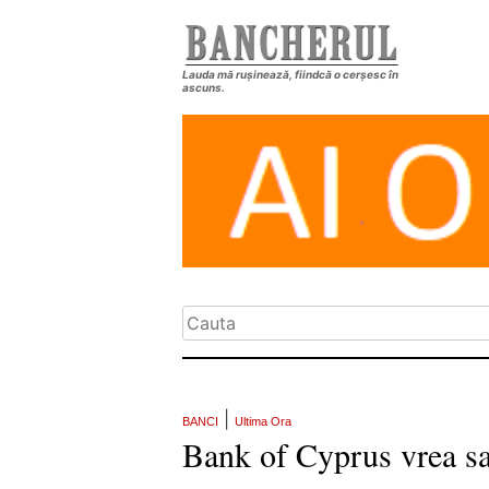
Lauda mă rușinează, fiindcă o cerșesc în
ascuns.
|
BANCI
Ultima Ora
Bank of Cyprus vrea sa-