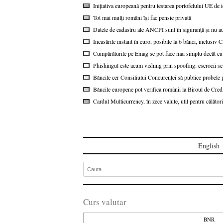
Inițiativa europeană pentru testarea portofelului UE de i
Tot mai mulți români își fac pensie privată
Datele de cadastru ale ANCPI sunt în siguranță și nu au
Încasările instant în euro, posibile la 6 bănci, inclusi
Cumpărăturile pe Emag se pot face mai simplu decât cu
Phishingul este acum vishing prin spoofing: escrocii se
Băncile cer Consiliului Concurenței să publice probel
Băncile europene pot verifica românii la Biroul de Cred
Cardul Multicurrency, în zece valute, util pentru călătorii
English
Curs valutar
BNR