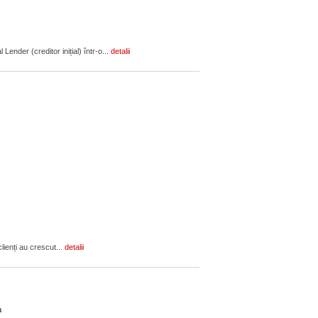
ender (creditor inițial) într-o...
detalii
lienți au crescut...
detalii
ca