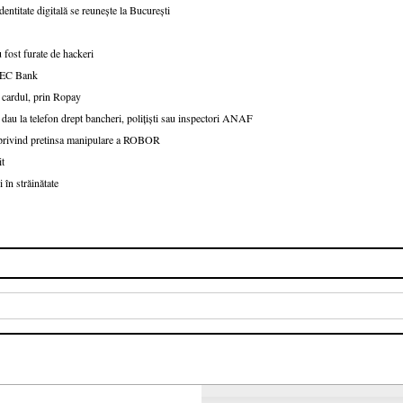
dentitate digitală se reunește la București
 fost furate de hackeri
v CEC Bank
 cardul, prin Ropay
 dau la telefon drept bancheri, polițiști sau inspectori ANAF
e privind pretinsa manipulare a ROBOR
it
 în străinătate