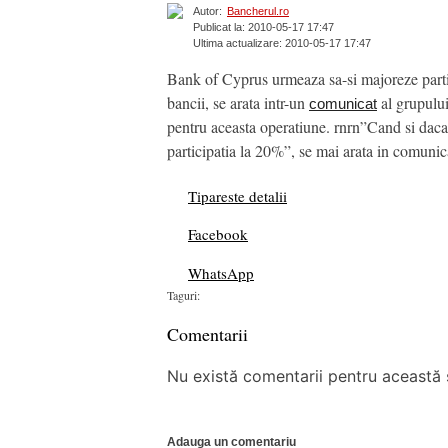
Autor:
Bancherul.ro
Publicat la: 2010-05-17 17:47
Ultima actualizare: 2010-05-17 17:47
Bank of Cyprus urmeaza sa-si majoreze partic
bancii, se arata intr-un
al grupului
comunicat
pentru aceasta operatiune. rnrn”Cand si daca 
participatia la 20%”, se mai arata in comunic
Tipareste detalii
Facebook
WhatsApp
Taguri:
Comentarii
Nu există comentarii pentru această ș
Adauga un comentariu