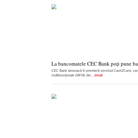
La bancomatele CEC Bank poți pune ban
CEC Bank lansează în premieră serviciul Cash2Card, care
multifuncționale (MFM) din...
detalii