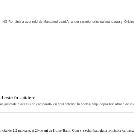
r, ING România a avut rolul de Mandated Lead Arranger (aranjor principal mandatat) și Original L
l este în scădere
ma jumătate a acestui an comparativ cu anul anterior. În același timp, depozitele atrase de la c
n total de 2,2 milioane, și 20 de ani de Home’Bank. Cum s-a schimbat relația românilor cu ban