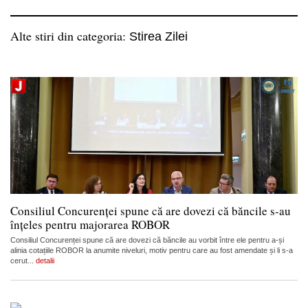
Alte stiri din categoria:
Stirea Zilei
Consiliul Concurenței spune că are dovezi că băncile s-au
înțeles pentru majorarea ROBOR
Consiliul Concurenței spune că are dovezi că băncile au vorbit între ele pentru a-și
alinia cotațiile ROBOR la anumite niveluri, motiv pentru care au fost amendate și li s-a
cerut...
detalii