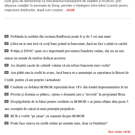
Este greu de demonstrat că mecanismul transparent de stabilire a ROBOR, prin
afișarea cotațiilor în perioada de fixing, permite o înțelegere între bănci (cartel) pentru
majorarea dobânzilor, după cum susține...
detalii
Dobânda la creditul din reclama Raiffeisen poate fi și de 5 ori mai mare
Libra nu te mai lasă să scoți bani gratuit la bancomat, dacă nu faci o plată cu cardul
Poliția și DNSC spun că e importantă prevenirea fraudelor online, dar nu au nici
măcar un număr de telefon dedicat acestora
Au dreptul casele de schimb valutar să-mi refuze bancnote euro vechi?
Am plătit rata la credit în avans, însă banca m-a amenințat cu raportarea la Biroul de
Credit, pentru că am poprire (actualizat)
Creditele cu dobânzi ROBOR reprezintă doar 18% din totalul împrumuturilor în lei
Prostia și domnia se plătesc, spune o doamnă care a "investit" în programul Brua
Despăgubirile de la bănci pentru creditele cu ROBOR s-ar putea obține abia peste 5
ani; exemplu de calcul al unui potențial prejudiciu
BCR a vorbit "pe șleau" cu oamenii despre ROBOR
Poate face cineva un credit online pe numele meu, doar cu buletinul?
Vezi toate stirile