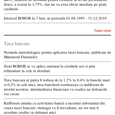
fizice, a scazut la 1,75%, dar nu va avea efecte imediate pe piata
creditarii
Istoricul ROBOR la 3 luni, in perioada 01.08.1995 - 31.12.2019
Toate stirile
Taxa bancara
Normele metodologice pentru aplicarea taxei bancare, publicate de
Ministerul Finantelor
Noul ROBOR se va aplica automat la creditele noi si prin
refinantare la cele in derulare
Taxa bancara ar putea fi redusa de la 1,2% la 0,4% la bancile mari
si 0,2% la cele mici, insa bancherii avertizeaza ca indiferent de
nivelul acesteia, intermedierea financiara va scadea iar dobanzile
vor creste
Raiffeisen anunta ca activitatea bancii a incetinit substantial din
cauza taxei bancare; strategia va fi reevaluata, nu vor mai fi
acordate credite cu dobanzi mici