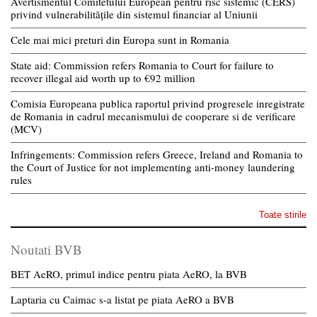
Avertismentul Comitetului European pentru risc sistemic (CERS)
privind vulnerabilitățile din sistemul financiar al Uniunii
Cele mai mici preturi din Europa sunt in Romania
State aid: Commission refers Romania to Court for failure to
recover illegal aid worth up to €92 million
Comisia Europeana publica raportul privind progresele inregistrate
de Romania in cadrul mecanismului de cooperare si de verificare
(MCV)
Infringements: Commission refers Greece, Ireland and Romania to
the Court of Justice for not implementing anti-money laundering
rules
Toate stirile
Noutati BVB
BET AeRO, primul indice pentru piata AeRO, la BVB
Laptaria cu Caimac s-a listat pe piata AeRO a BVB