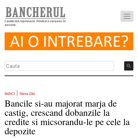
Lauda mă rușinează, fiindcă o cerșesc în
ascuns.
|
BANCI
Stirea Zilei
Bancile si-au majorat marja de
castig, crescand dobanzile la
credite si micsorandu-le pe cele la
depozite