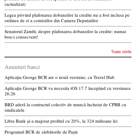
(actualizat)
Legea privind plafonarea dobanzilor la credite nu a fost inclusa pe
ordinea de zi a comisiilor din Camera Deputatilor
Senatorul Zamfir, despre plafonarea dobanzilor la credite: numai
bou-i consecvent!
Toate stirile
Anunturi banci
Aplicația George BCR are o nouă versiune, cu Travel Hub
Aplicația George BCR va necesita iOS 17.7 începând cu versiunea
26.26
BRD aderă la contractul colectiv de muncă încheiat de CPBR cu
sindicatele
Libra Bank și-a majorat profitul cu 20%, la 324 milioane lei
Programul BCR de sărbătorile de Paște