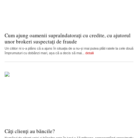
Cum ajung oamenii supraîndatorați cu credite, cu ajutorul
unor brokeri suspectați de fraude
Un cititor ni s-a plâns că a ajuns în situația de a nu-și mai putea plăti ratele la cele două
împrumuturi cu dobânzi mari, așa că a decis să mai...
detalii
Câți clienți au băncile?