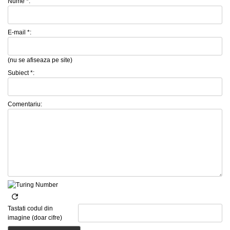
Nume *:
E-mail *:
(nu se afiseaza pe site)
Subiect *:
Comentariu:
Tastati codul din
imagine (doar cifre)