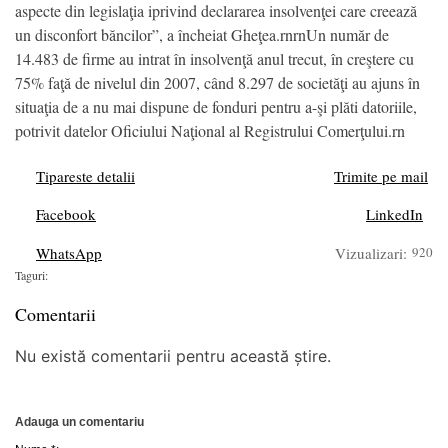
aspecte din legislaţia iprivind declararea insolvenţei care creează
un disconfort băncilor”, a încheiat Gheţea.rnrnUn număr de
14.483 de firme au intrat în insolvenţă anul trecut, în creştere cu
75% faţă de nivelul din 2007, când 8.297 de societăţi au ajuns în
situaţia de a nu mai dispune de fonduri pentru a-şi plăti datoriile,
potrivit datelor Oficiului Naţional al Registrului Comerţului.rn
Tipareste detalii
Trimite pe mail
Facebook
LinkedIn
WhatsApp
Vizualizari:
920
Taguri:
Comentarii
Nu există comentarii pentru această știre.
Adauga un comentariu