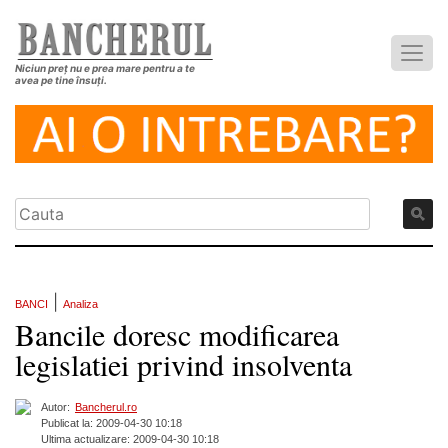
Niciun preț nu e prea mare pentru a te
avea pe tine însuți.
|
BANCI
Analiza
Bancile doresc modificarea
legislatiei privind insolventa
Autor:
Bancherul.ro
Publicat la: 2009-04-30 10:18
Ultima actualizare: 2009-04-30 10:18