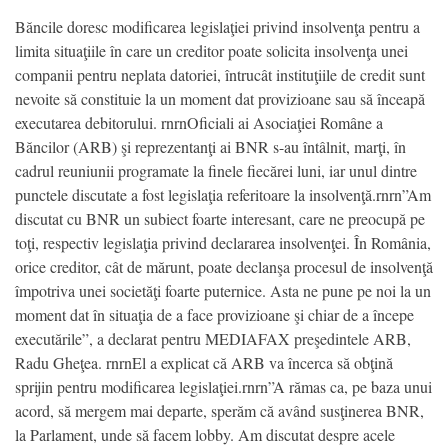
Băncile doresc modificarea legislaţiei privind insolvenţa pentru a
limita situaţiile în care un creditor poate solicita insolvenţa unei
companii pentru neplata datoriei, întrucât instituţiile de credit sunt
nevoite să constituie la un moment dat provizioane sau să înceapă
executarea debitorului. rnrnOficiali ai Asociaţiei Române a
Băncilor (ARB) şi reprezentanţi ai BNR s-au întâlnit, marţi, în
cadrul reuniunii programate la finele fiecărei luni, iar unul dintre
punctele discutate a fost legislaţia referitoare la insolvenţă.rnrn”Am
discutat cu BNR un subiect foarte interesant, care ne preocupă pe
toţi, respectiv legislaţia privind declararea insolvenţei. În România,
orice creditor, cât de mărunt, poate declanşa procesul de insolvenţă
împotriva unei societăţi foarte puternice. Asta ne pune pe noi la un
moment dat în situaţia de a face provizioane şi chiar de a începe
executările”, a declarat pentru MEDIAFAX preşedintele ARB,
Radu Gheţea. rnrnEl a explicat că ARB va încerca să obţină
sprijin pentru modificarea legislaţiei.rnrn”A rămas ca, pe baza unui
acord, să mergem mai departe, sperăm că având susţinerea BNR,
la Parlament, unde să facem lobby. Am discutat despre acele