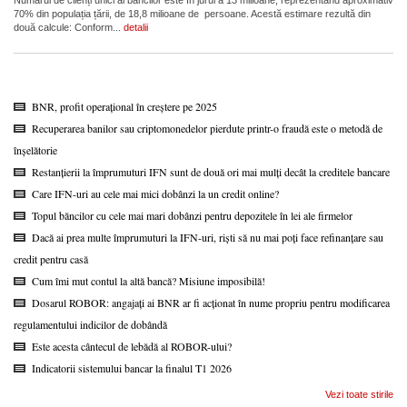
Numărul de clienți unici ai băncilor este în jurul a 13 milioane, reprezentând aproximativ
70% din populația țării, de 18,8 milioane de persoane. Acestă estimare rezultă din
două calcule: Conform...
detalii
BNR, profit operațional în creștere pe 2025
Recuperarea banilor sau criptomonedelor pierdute printr-o fraudă este o metodă de
înșelătorie
Restanțierii la împrumuturi IFN sunt de două ori mai mulți decât la creditele bancare
Care IFN-uri au cele mai mici dobânzi la un credit online?
Topul băncilor cu cele mai mari dobânzi pentru depozitele în lei ale firmelor
Dacă ai prea multe împrumuturi la IFN-uri, riști să nu mai poți face refinanțare sau
credit pentru casă
Cum îmi mut contul la altă bancă? Misiune imposibilă!
Dosarul ROBOR: angajați ai BNR ar fi acționat în nume propriu pentru modificarea
regulamentului indicilor de dobândă
Este acesta cântecul de lebădă al ROBOR-ului?
Indicatorii sistemului bancar la finalul T1 2026
Vezi toate stirile