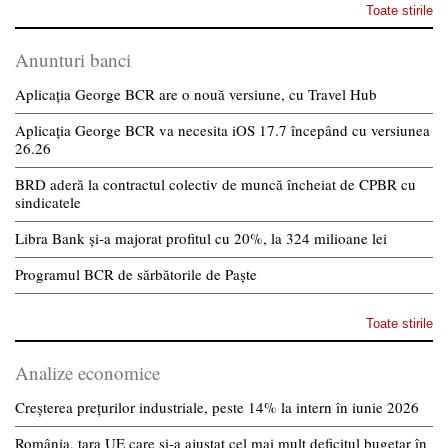
Toate stirile
Anunturi banci
Aplicația George BCR are o nouă versiune, cu Travel Hub
Aplicația George BCR va necesita iOS 17.7 începând cu versiunea
26.26
BRD aderă la contractul colectiv de muncă încheiat de CPBR cu
sindicatele
Libra Bank și-a majorat profitul cu 20%, la 324 milioane lei
Programul BCR de sărbătorile de Paște
Toate stirile
Analize economice
Creșterea prețurilor industriale, peste 14% la intern în iunie 2026
România, țara UE care și-a ajustat cel mai mult deficitul bugetar în