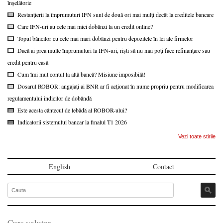
înșelătorie
Restanțierii la împrumuturi IFN sunt de două ori mai mulți decât la creditele bancare
Care IFN-uri au cele mai mici dobânzi la un credit online?
Topul băncilor cu cele mai mari dobânzi pentru depozitele în lei ale firmelor
Dacă ai prea multe împrumuturi la IFN-uri, riști să nu mai poți face refinanțare sau
credit pentru casă
Cum îmi mut contul la altă bancă? Misiune imposibilă!
Dosarul ROBOR: angajați ai BNR ar fi acționat în nume propriu pentru modificarea
regulamentului indicilor de dobândă
Este acesta cântecul de lebădă al ROBOR-ului?
Indicatorii sistemului bancar la finalul T1 2026
Vezi toate stirile
English
Contact
Curs valutar