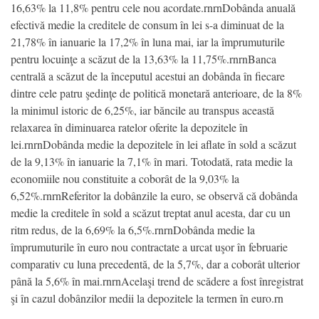
16,63% la 11,8% pentru cele nou acordate.rnrnDobânda anuală
efectivă medie la creditele de consum în lei s-a diminuat de la
21,78% în ianuarie la 17,2% în luna mai, iar la împrumuturile
pentru locuinţe a scăzut de la 13,63% la 11,75%.rnrnBanca
centrală a scăzut de la începutul acestui an dobânda în fiecare
dintre cele patru şedinţe de politică monetară anterioare, de la 8%
la minimul istoric de 6,25%, iar băncile au transpus această
relaxarea în diminuarea ratelor oferite la depozitele în
lei.rnrnDobânda medie la depozitele în lei aflate în sold a scăzut
de la 9,13% în ianuarie la 7,1% în mari. Totodată, rata medie la
economiile nou constituite a coborât de la 9,03% la
6,52%.rnrnReferitor la dobânzile la euro, se observă că dobânda
medie la creditele în sold a scăzut treptat anul acesta, dar cu un
ritm redus, de la 6,69% la 6,5%.rnrnDobânda medie la
împrumuturile în euro nou contractate a urcat uşor în februarie
comparativ cu luna precedentă, de la 5,7%, dar a coborât ulterior
până la 5,6% în mai.rnrnAcelaşi trend de scădere a fost înregistrat
şi în cazul dobânzilor medii la depozitele la termen în euro.rn