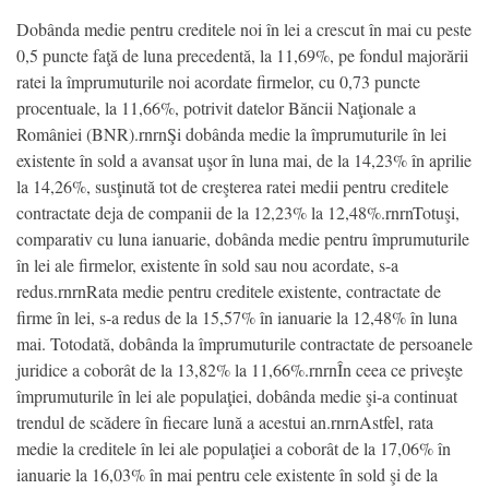
Dobânda medie pentru creditele noi în lei a crescut în mai cu peste
0,5 puncte faţă de luna precedentă, la 11,69%, pe fondul majorării
ratei la împrumuturile noi acordate firmelor, cu 0,73 puncte
procentuale, la 11,66%, potrivit datelor Băncii Naţionale a
României (BNR).rnrnŞi dobânda medie la împrumuturile în lei
existente în sold a avansat uşor în luna mai, de la 14,23% în aprilie
la 14,26%, susţinută tot de creşterea ratei medii pentru creditele
contractate deja de companii de la 12,23% la 12,48%.rnrnTotuşi,
comparativ cu luna ianuarie, dobânda medie pentru împrumuturile
în lei ale firmelor, existente în sold sau nou acordate, s-a
redus.rnrnRata medie pentru creditele existente, contractate de
firme în lei, s-a redus de la 15,57% în ianuarie la 12,48% în luna
mai. Totodată, dobânda la împrumuturile contractate de persoanele
juridice a coborât de la 13,82% la 11,66%.rnrnÎn ceea ce priveşte
împrumuturile în lei ale populaţiei, dobânda medie şi-a continuat
trendul de scădere în fiecare lună a acestui an.rnrnAstfel, rata
medie la creditele în lei ale populaţiei a coborât de la 17,06% în
ianuarie la 16,03% în mai pentru cele existente în sold şi de la