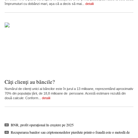
împrumuturi cu dobânzi mari, așa că a decis să mai...
detalii
Câți clienți au băncile?
Numărul de clienți unici ai băncilor este în jurul a 13 milioane, reprezentând aproximativ
70% din populația țării, de 18,8 milioane de persoane. Acestă estimare rezultă din
două calcule: Conform...
detalii
BNR, profit operațional în creștere pe 2025
Recuperarea banilor sau criptomonedelor pierdute printr-o fraudă este o metodă de