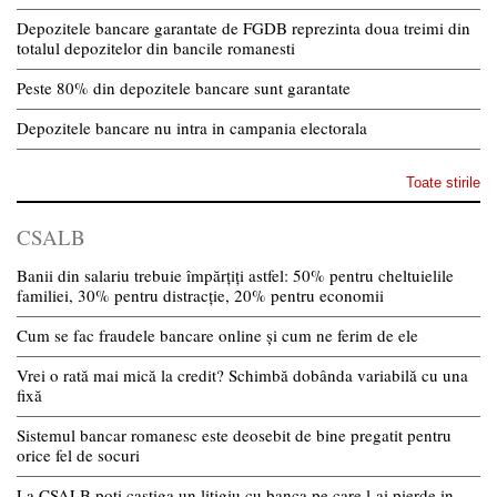
Depozitele bancare garantate de FGDB reprezinta doua treimi din
totalul depozitelor din bancile romanesti
Peste 80% din depozitele bancare sunt garantate
Depozitele bancare nu intra in campania electorala
Toate stirile
CSALB
Banii din salariu trebuie împărțiți astfel: 50% pentru cheltuielile
familiei, 30% pentru distracție, 20% pentru economii
Cum se fac fraudele bancare online și cum ne ferim de ele
Vrei o rată mai mică la credit? Schimbă dobânda variabilă cu una
fixă
Sistemul bancar romanesc este deosebit de bine pregatit pentru
orice fel de socuri
La CSALB poti castiga un litigiu cu banca pe care l-ai pierde in