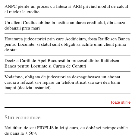
ANPC pierde un proces cu Intesa si ARB privind modul de calcul
al ratelor la credite
Un client Credius obtine in justitie anularea creditului, din cauza
dobanzii prea mari
Hotararea judecatoriei prin care Aedificium, fosta Raiffeisen Banca
pentru Locuinte, si statul sunt obligati sa achite unui client prima
de stat
Decizia Curtii de Apel Bucuresti in procesul dintre Raiffeisen
Banca pentru Locuinte si Curtea de Conturi
Vodafone, obligata de judecatori sa despagubeasca un abonat
caruia a refuzat sa-i repare un telefon stricat sau sa-i dea banii
inapoi (decizia instantei)
Toate stirile
Stiri economice
Noi titluri de stat FIDELIS în lei și euro, cu dobânzi neimpozabile
de pânã la 7,50%