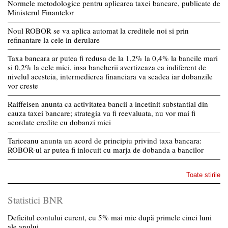
Normele metodologice pentru aplicarea taxei bancare, publicate de
Ministerul Finantelor
Noul ROBOR se va aplica automat la creditele noi si prin
refinantare la cele in derulare
Taxa bancara ar putea fi redusa de la 1,2% la 0,4% la bancile mari
si 0,2% la cele mici, insa bancherii avertizeaza ca indiferent de
nivelul acesteia, intermedierea financiara va scadea iar dobanzile
vor creste
Raiffeisen anunta ca activitatea bancii a incetinit substantial din
cauza taxei bancare; strategia va fi reevaluata, nu vor mai fi
acordate credite cu dobanzi mici
Tariceanu anunta un acord de principiu privind taxa bancara:
ROBOR-ul ar putea fi inlocuit cu marja de dobanda a bancilor
Toate stirile
Statistici BNR
Deficitul contului curent, cu 5% mai mic după primele cinci luni
ale anului