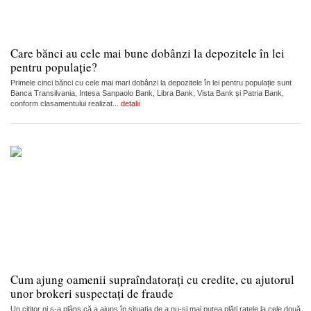
Care bănci au cele mai bune dobânzi la depozitele în lei
pentru populație?
Primele cinci bănci cu cele mai mari dobânzi la depozitele în lei pentru populație sunt
Banca Transilvania, Intesa Sanpaolo Bank, Libra Bank, Vista Bank și Patria Bank,
conform clasamentului realizat...
detalii
Cum ajung oamenii supraîndatorați cu credite, cu ajutorul
unor brokeri suspectați de fraude
Un cititor ni s-a plâns că a ajuns în situația de a nu-și mai putea plăti ratele la cele două