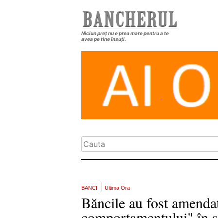
Niciun preț nu e prea mare pentru a te
avea pe tine însuți.
|
BANCI
Ultima Ora
Băncile au fost amenda
comportamentului" în 