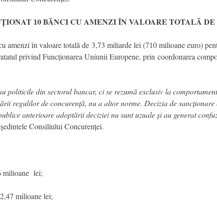
IONAT 10 BĂNCI CU AMENZI ÎN VALOARE TOTALĂ DE 3
cu amenzi în valoare totală de
3,73 miliarde lei (710 milioane euro) pen
ratatul privind Funcționarea Uniunii Europene, prin coordonarea compor
sau politicile din sectorul bancar, ci se rezumă exclusiv la comportame
cării regulilor de concurență, nu a altor norme. Decizia de sancționare 
ublice anterioare adoptării deciziei nu sunt uzuale și au generat confu
ședintele Consiliului Concurenței.
ilioane lei;
47 milioane lei;