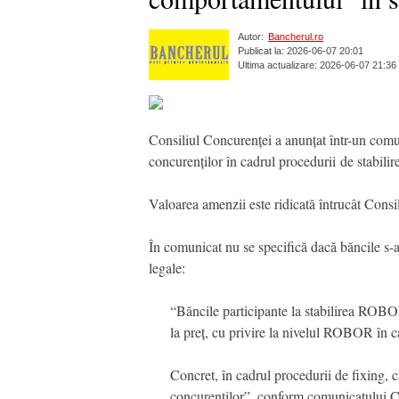
Autor:
Bancherul.ro
Publicat la: 2026-06-07 20:01
Ultima actualizare: 2026-06-07 21:36
Consiliul Concurenței a anunțat într-un comu
concurenților în cadrul procedurii de stabi
Valoarea amenzii este ridicată întrucât Consil
În comunicat nu se specifică dacă băncile s-
legale:
“Băncile participante la stabilirea ROBOR
la preț, cu privire la nivelul ROBOR în c
Concret, în cadrul procedurii de fixing, c
concurenților”, conform comunicatului C