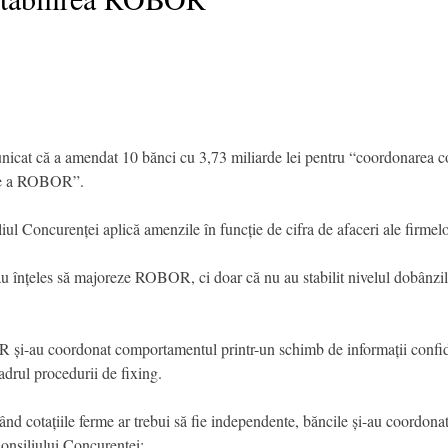
nicat că a amendat 10 bănci cu 3,73 miliarde lei pentru “coordonarea co
lire a ROBOR”.
iul Concurenței aplică amenzile în funcție de cifra de afaceri ale firmel
au înțeles să majoreze ROBOR, ci doar că nu au stabilit nivelul dobânz
 și-au coordonat comportamentul printr-un schimb de informații confidenț
adrul procedurii de fixing.
ând cotațiile ferme ar trebui să fie independente, băncile și-au coordona
onsiliului Concurenței: