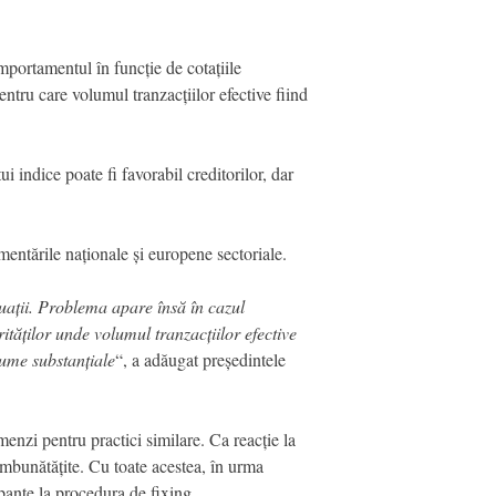
mportamentul în funcție de cotațiile
entru care volumul tranzacțiilor efective fiind
ui indice poate fi favorabil creditorilor, dar
mentările naționale și europene ‎sectoriale.
uații. Problema apare însă în cazul
ităților unde volumul tranzacțiilor efective
sume substanțiale
“, a adăugat președintele
enzi pentru practici similare. Ca reacție la
îmbunătățite. Cu toate acestea, în urma
ipante la procedura de fixing.