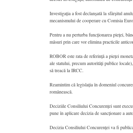
Investigația a fost declanșată la sfârșitul anu
mecanismului de cooperare cu Comisia Europ
Pentru a nu perturba funcționarea pieței, bănc
măsuri prin care vor elimina practicile antico
ROBOR este rata de referință a pieței monetar
ale statului, precum autorități publice locale
să treacă la IRCC.
Reamintim că legislația în domeniul concurenț
românească.
Deciziile Consiliului Concurenței sunt execut
pune în aplicare decizia de sancționare a aut
Decizia Consiliului Concurenței va fi publica