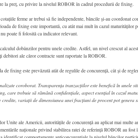
oare la preț, cu privire la nivelul ROBOR în cadrul procedurii de fixing.
 cotațiile ferme ar trebui să fie independente, băncile și-au coordonat co
ioada de fixing este importantă, cu atât mai mult în cazul maturităților p
 nu poate fi folosită ca indicator relevant.
 calculul dobânzilor pentru unele credite. Astfel, un nivel crescut al acest
lți debitori ale căror contracte sunt raportate la ROBOR.
da de fixing este prevăzută atât de regulile de concurență, cât și de regle
izate coroborat. Transparența tranzacțiilor este benefică în unele sit
ing, care trebuie să rămână confidențiale, aspect esențial în cazul matur
credite, variații de dimensiunea unei fracțiuni de procent pot genera 
lor Unite ale Americii, autoritățile de concurență au aplicat mai multe am
lementările naționale privind stabilirea ratei de referință ROBOR au fost 
ă a identificat comportamente anticoncurențiale la nivelul băncilor partic