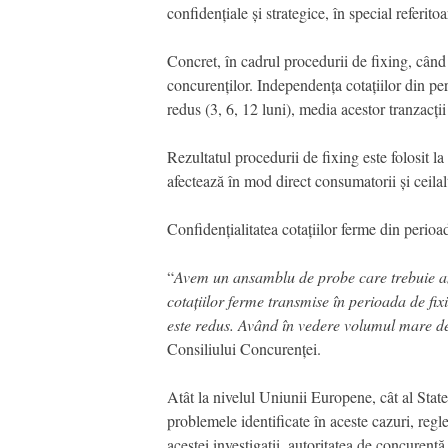
confidențiale și strategice, în special referit
Concret, în cadrul procedurii de fixing, când
concurenților. Independența cotațiilor din per
redus (3, 6, 12 luni), media acestor tranzacții
Rezultatul procedurii de fixing este folosit la
afectează în mod direct consumatorii și ceila
Confidențialitatea cotațiilor ferme din perioa
“
Avem un ansamblu de probe care trebuie anal
cotațiilor ferme transmise în perioada de fix
este redus. Având în vedere volumul mare de 
Consiliului Concurenței.
Atât la nivelul Uniunii Europene, cât al State
problemele identificate în aceste cazuri, reg
acestei investigații, autoritatea de concurenț