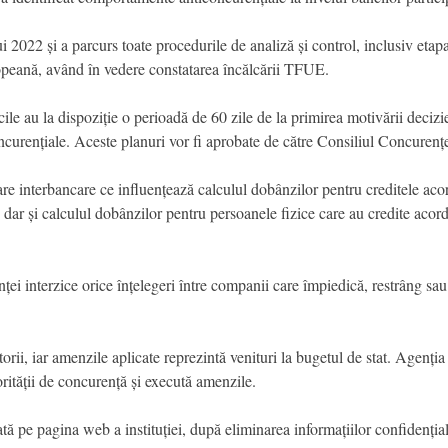
lui 2022 și a parcurs toate procedurile de analiză și control, inclusiv eta
eană, având în vedere constatarea încălcării TFUE.
ile au la dispoziție o perioadă de 60 zile de la primirea motivării deciz
ncurențiale. Aceste planuri vor fi aprobate de către Consiliul Concurenței
e interbancare ce influențează calculul dobânzilor pentru creditele acord
), dar și calculul dobânzilor pentru persoanele fizice care au credite acor
ei interzice orice înțelegeri între companii care împiedică, restrâng sa
orii, iar amenzile aplicate reprezintă venituri la bugetul de stat. Agen
orității de concurență și execută amenzile.
tă pe pagina web a instituției, după eliminarea informațiilor confidențial