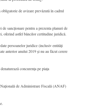
pa obligatorie de avizare prevăzută în cadrul
iei de sancționare pentru a prezenta planuri de
, oferind astfel băncilor certitudine juridică.
ate persoanelor juridice (inclusiv entități
date anterior anului 2019 și nu au făcut cerere
u denaturează concurența pe piața
ția Națională de Administrare Fiscală (ANAF)
e.