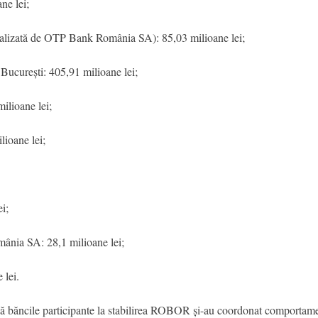
e lei;
lizată de OTP Bank România SA): 85,03 milioane lei;
urești: 405,91 milioane lei;
lioane lei;
oane lei;
i;
ia SA: 28,1 milioane lei;
lei.
t că băncile participante la stabilirea ROBOR și-au coordonat comportame