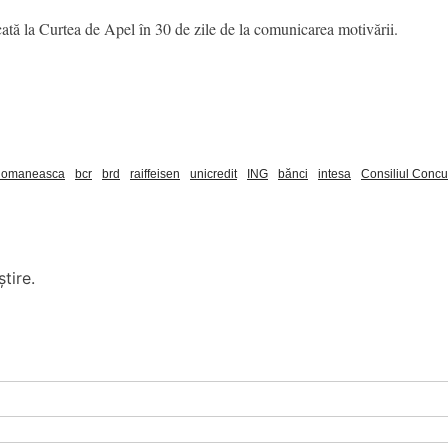
acată la Curtea de Apel în 30 de zile de la comunicarea motivării.
Romaneasca
bcr
brd
raiffeisen
unicredit
ING
bănci
intesa
Consiliul Concu
tire.