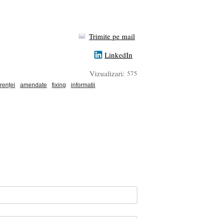
Trimite pe mail
LinkedIn
Vizualizari:
575
renței
amendate
fixing
informatii