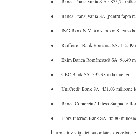
● Banca Transilvania S.A.: 875,74 milioan
● Banca Transilvania SA (pentru fapta rea
● ING Bank N.V. Amsterdam Sucursala Buc
● Raiffeisen Bank România SA: 442,49 mi
● Exim Banca Românească SA: 96,49 mili
● CEC Bank SA: 332,98 milioane lei;
● UniCredit Bank SA: 431,03 milioane le
● Banca Comercială Intesa Sanpaolo Român
● Libra Internet Bank SA: 45,86 milioane 
În urma investigației, autoritatea a constata