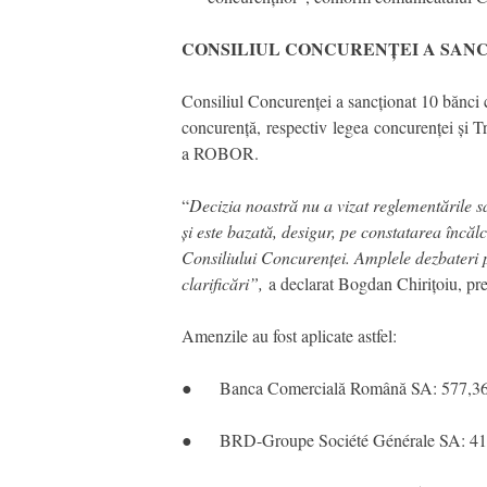
CONSILIUL CONCURENȚEI A SANCȚ
Consiliul Concurenței a sancționat 10 bănci 
concurență, respectiv legea concurenței și T
a ROBOR.
“
Decizia noastră nu a vizat reglementările 
și este bazată, desigur, pe constatarea încăl
Consiliului Concurenței. Amplele dezbateri p
clarificări”,
a declarat Bogdan Chirițoiu, pre
Amenzile au fost aplicate astfel:
● Banca Comercială Română SA: 577,36 m
● BRD-Groupe Société Générale SA: 412,