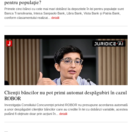
pentru populație?
Primele cinci bănci cu cele mai mari dobânzi la depozitele în lei pentru populație sunt
Banca Transilvania, Intesa Sanpaolo Bank, Libra Bank, Vista Bank și Patria Bank,
conform clasamentului realizat...
detalii
Clienții băncilor nu pot primi automat despăgubiri în cazul
ROBOR
Investigația Consiliului Concurenței privind ROBOR nu presupune acordarea automată
a unor despăgubiri clienților băncilor care au credite în lei cu dobânzi variabile, acestea
putând fi obținute doar prin acțiuni în...
detalii