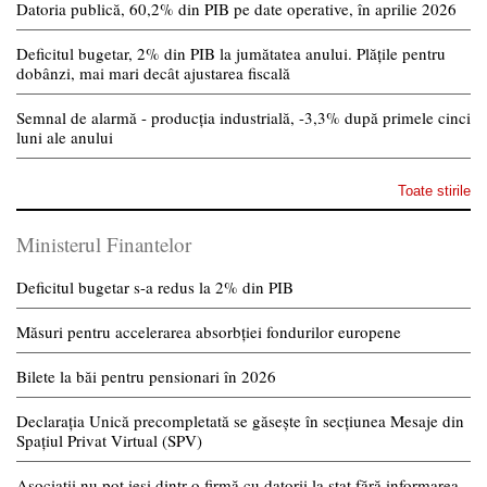
Datoria publică, 60,2% din PIB pe date operative, în aprilie 2026
Deficitul bugetar, 2% din PIB la jumătatea anului. Plățile pentru
dobânzi, mai mari decât ajustarea fiscală
Semnal de alarmă - producția industrială, -3,3% după primele cinci
luni ale anului
Toate stirile
Ministerul Finantelor
Deficitul bugetar s-a redus la 2% din PIB
Măsuri pentru accelerarea absorbției fondurilor europene
Bilete la băi pentru pensionari în 2026
Declarația Unică precompletată se găsește în secțiunea Mesaje din
Spațiul Privat Virtual (SPV)
Asociații nu pot ieși dintr-o firmă cu datorii la stat fără informarea