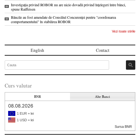
Investigația privind ROBOR nu are nicio dovadă privind înțelegeri între bănci,
spune Raiffeisen
Băncile au fost amendate de Consiliul Concurenței pentru "coordonarea
comportamentului" în stabilirea ROBOR
Vezi toate stirile
English
Contact
Curs valutar
BNR
Alte Banci
08.08.2026
1 EUR = lei
1 USD = lei
Sursa BNR