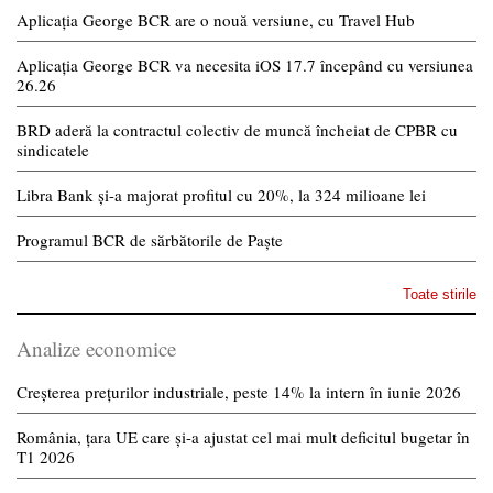
Aplicația George BCR are o nouă versiune, cu Travel Hub
Aplicația George BCR va necesita iOS 17.7 începând cu versiunea
26.26
BRD aderă la contractul colectiv de muncă încheiat de CPBR cu
sindicatele
Libra Bank și-a majorat profitul cu 20%, la 324 milioane lei
Programul BCR de sărbătorile de Paște
Toate stirile
Analize economice
Creșterea prețurilor industriale, peste 14% la intern în iunie 2026
România, țara UE care și-a ajustat cel mai mult deficitul bugetar în
T1 2026