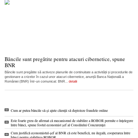
Băncile sunt pregătite pentru atacuri cibernetice, spune
BNR
Băncile sunt pregătite să activeze planurile de continuitate a activității și procedurile de
gestionare a crizelor în cazul unor atacuri cibernetice, anunță Banca Națională a
României (BNR) într-un comunicat: BNR...
detalii
Cum ar putea băncile să-și ajute clienții să depisteze fraudele online
Este foarte greu de afirmat că mecanismul de stabilire a ROBOR permite o înțelegere
între bănci, spune fostul economist șef al Consiliului Concurenței
Cum justifică economistul-șef al BNR că este benefică, nu ilegală, cooperarea între
bănci pentru stabilirea ROBOR