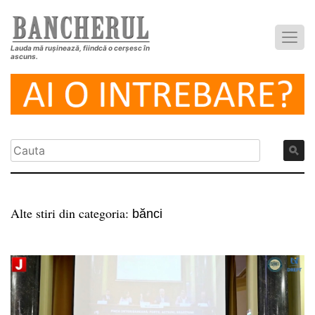
Lauda mă rușinează, fiindcă o cerșesc în
ascuns.
Alte stiri din categoria:
bănci