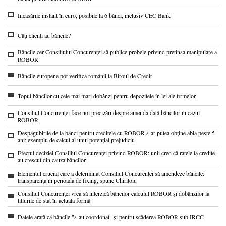
Încasările instant în euro, posibile la 6 bănci, inclusiv CEC Bank
Câți clienți au băncile?
Băncile cer Consiliului Concurenței să publice probele privind pretinsa manipulare a
ROBOR
Băncile europene pot verifica românii la Biroul de Credit
Topul băncilor cu cele mai mari dobânzi pentru depozitele în lei ale firmelor
Consiliul Concurenței face noi precizări despre amenda dată băncilor în cazul
ROBOR
Despăgubirile de la bănci pentru creditele cu ROBOR s-ar putea obține abia peste 5
ani; exemplu de calcul al unui potențial prejudiciu
Efectul deciziei Consiliul Concurenței privind ROBOR: unii cred că ratele la credite
au crescut din cauza băncilor
Elementul crucial care a determinat Consiliul Concurenței să amendeze băncile:
transparența în perioada de fixing, spune Chirițoiu
Consiliul Concurenței vrea să interzică băncilor calculul ROBOR și dobânzilor la
titlurile de stat în actuala formă
Datele arată că băncile "s-au coordonat" și pentru scăderea ROBOR sub IRCC