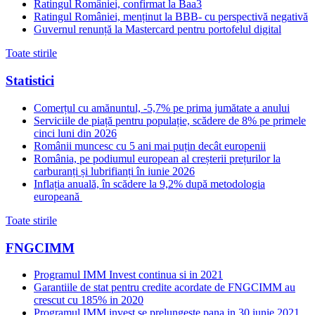
Ratingul României, confirmat la Baa3
Ratingul României, menținut la BBB- cu perspectivă negativă
Guvernul renunță la Mastercard pentru portofelul digital
Toate stirile
Statistici
Comerțul cu amănuntul, -5,7% pe prima jumătate a anului
Serviciile de piață pentru populație, scădere de 8% pe primele
cinci luni din 2026
Românii muncesc cu 5 ani mai puțin decât europenii
România, pe podiumul european al creșterii prețurilor la
carburanți și lubrifianți în iunie 2026
Inflația anuală, în scădere la 9,2% după metodologia
europeană
Toate stirile
FNGCIMM
Programul IMM Invest continua si in 2021
Garantiile de stat pentru credite acordate de FNGCIMM au
crescut cu 185% in 2020
Programul IMM invest se prelungeste pana in 30 iunie 2021