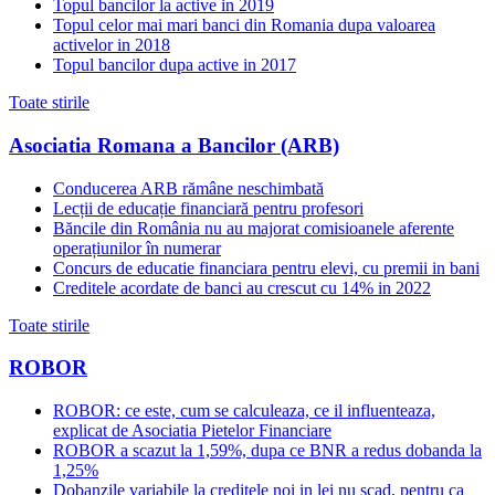
Topul bancilor la active in 2019
Topul celor mai mari banci din Romania dupa valoarea
activelor in 2018
Topul bancilor dupa active in 2017
Toate stirile
Asociatia Romana a Bancilor (ARB)
Conducerea ARB rămâne neschimbată
Lecții de educație financiară pentru profesori
Băncile din România nu au majorat comisioanele aferente
operațiunilor în numerar
Concurs de educatie financiara pentru elevi, cu premii in bani
Creditele acordate de banci au crescut cu 14% in 2022
Toate stirile
ROBOR
ROBOR: ce este, cum se calculeaza, ce il influenteaza,
explicat de Asociatia Pietelor Financiare
ROBOR a scazut la 1,59%, dupa ce BNR a redus dobanda la
1,25%
Dobanzile variabile la creditele noi in lei nu scad, pentru ca