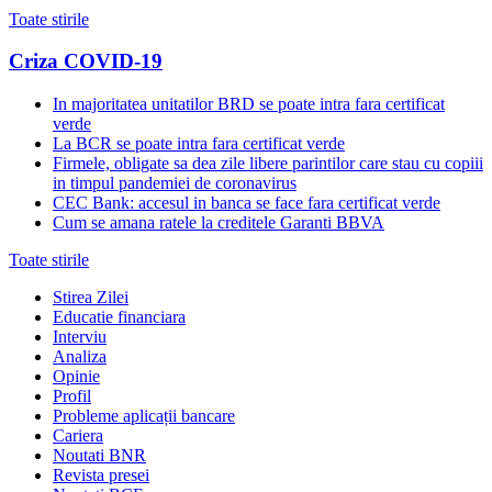
Toate stirile
Criza COVID-19
In majoritatea unitatilor BRD se poate intra fara certificat
verde
La BCR se poate intra fara certificat verde
Firmele, obligate sa dea zile libere parintilor care stau cu copiii
in timpul pandemiei de coronavirus
CEC Bank: accesul in banca se face fara certificat verde
Cum se amana ratele la creditele Garanti BBVA
Toate stirile
Stirea Zilei
Educatie financiara
Interviu
Analiza
Opinie
Profil
Probleme aplicații bancare
Cariera
Noutati BNR
Revista presei