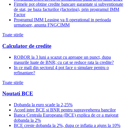
Firmele pot obtine credite bancare garantate si subventionate
de stat, pe baza facturilor (factoring), prin programul IMM
Factor
Programul IMM Leasing va fi operational in perioada
urmatoare, anunta FNGCIMM
Toate stirile
Calculator de credite
ROBOR la 3 luni a scazut cu aproape un punct, dupa
masurile luate de BNR; cu cat se reduce rata la credite?
In ce mall din sectorul 4 pot face o simulare pentru o
refinantare?
Toate stirile
Noutati BCE
Dobanda la euro scade la 2,25%
Acord intre BCE si BNR pentru supravegherea bancilor
Banca Centrala Europeana (BCE) explica de ce a majorat
dobanda la 2%
BCE creste dobanda la 2%, dupa ce inflatia a ajuns la 10%