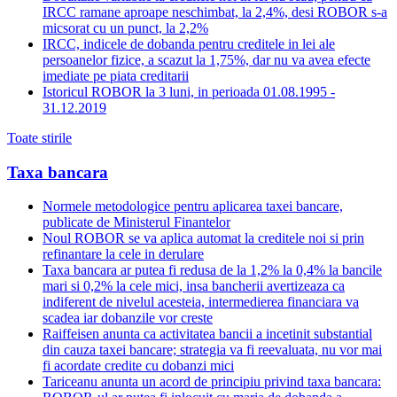
IRCC ramane aproape neschimbat, la 2,4%, desi ROBOR s-a
micsorat cu un punct, la 2,2%
IRCC, indicele de dobanda pentru creditele in lei ale
persoanelor fizice, a scazut la 1,75%, dar nu va avea efecte
imediate pe piata creditarii
Istoricul ROBOR la 3 luni, in perioada 01.08.1995 -
31.12.2019
Toate stirile
Taxa bancara
Normele metodologice pentru aplicarea taxei bancare,
publicate de Ministerul Finantelor
Noul ROBOR se va aplica automat la creditele noi si prin
refinantare la cele in derulare
Taxa bancara ar putea fi redusa de la 1,2% la 0,4% la bancile
mari si 0,2% la cele mici, insa bancherii avertizeaza ca
indiferent de nivelul acesteia, intermedierea financiara va
scadea iar dobanzile vor creste
Raiffeisen anunta ca activitatea bancii a incetinit substantial
din cauza taxei bancare; strategia va fi reevaluata, nu vor mai
fi acordate credite cu dobanzi mici
Tariceanu anunta un acord de principiu privind taxa bancara: