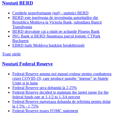
Noutati BERD
Creditele neperformante (npl) - statistici BERD
BERD este ingrijorata de investigatia autoritatilor din
Republica Moldova la Victoria Bank, subsidiara Bancii
Transilvania
BERD dezvaluie cat a platit pe actiunile Piraeus Bank
ING Bank si BERD finanteaza parcul logistic CTPark
Bucharest
EBRD hails Moldova banking breakthrough
Toate stirile
Noutati Federal Reserve
Federal Reserve anunta noi masuri extinse pentru combaterea
crizei COVID-19, care produce pagube "imense" in Statele
Unite si in lume
Federal Reserve urca dobanda la 2,25%
Federal Reserve decided to maintain the target range for the
federal funds rate at 1-1/2 to 1-3/4 percent
Federal Reserve majoreaza dobanda de referinta pentru dolar
la 1,5% - 1,75%
Federal Reserve issues FOMC statement