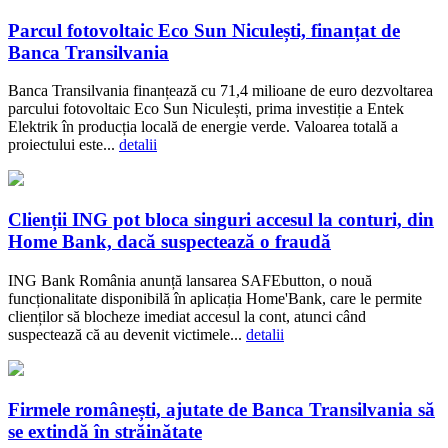
Parcul fotovoltaic Eco Sun Niculești, finanțat de
Banca Transilvania
Banca Transilvania finanțează cu 71,4 milioane de euro dezvoltarea
parcului fotovoltaic Eco Sun Niculești, prima investiție a Entek
Elektrik în producția locală de energie verde. Valoarea totală a
proiectului este...
detalii
Clienții ING pot bloca singuri accesul la conturi, din
Home Bank, dacă suspectează o fraudă
ING Bank România anunță lansarea SAFEbutton, o nouă
funcționalitate disponibilă în aplicația Home'Bank, care le permite
clienților să blocheze imediat accesul la cont, atunci când
suspectează că au devenit victimele...
detalii
Firmele românești, ajutate de Banca Transilvania să
se extindă în străinătate