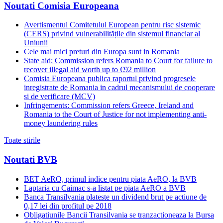
Noutati Comisia Europeana
Avertismentul Comitetului European pentru risc sistemic
(CERS) privind vulnerabilitățile din sistemul financiar al
Uniunii
Cele mai mici preturi din Europa sunt in Romania
State aid: Commission refers Romania to Court for failure to
recover illegal aid worth up to €92 million
Comisia Europeana publica raportul privind progresele
inregistrate de Romania in cadrul mecanismului de cooperare
si de verificare (MCV)
Infringements: Commission refers Greece, Ireland and
Romania to the Court of Justice for not implementing anti-
money laundering rules
Toate stirile
Noutati BVB
BET AeRO, primul indice pentru piata AeRO, la BVB
Laptaria cu Caimac s-a listat pe piata AeRO a BVB
Banca Transilvania plateste un dividend brut pe actiune de
0,17 lei din profitul pe 2018
Obligatiunile Bancii Transilvania se tranzactioneaza la Bursa