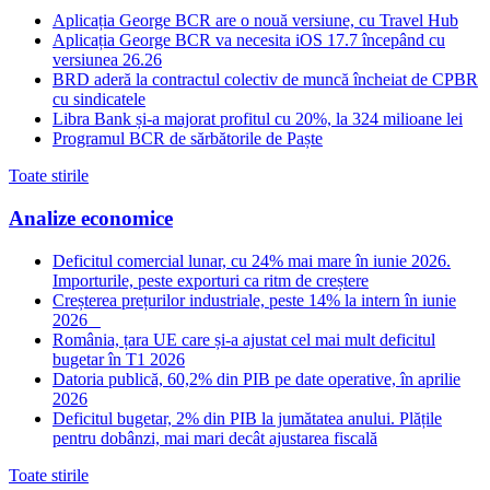
Aplicația George BCR are o nouă versiune, cu Travel Hub
Aplicația George BCR va necesita iOS 17.7 începând cu
versiunea 26.26
BRD aderă la contractul colectiv de muncă încheiat de CPBR
cu sindicatele
Libra Bank și-a majorat profitul cu 20%, la 324 milioane lei
Programul BCR de sărbătorile de Paște
Toate stirile
Analize economice
Deficitul comercial lunar, cu 24% mai mare în iunie 2026.
Importurile, peste exporturi ca ritm de creștere
Creșterea prețurilor industriale, peste 14% la intern în iunie
2026
România, țara UE care și-a ajustat cel mai mult deficitul
bugetar în T1 2026
Datoria publică, 60,2% din PIB pe date operative, în aprilie
2026
Deficitul bugetar, 2% din PIB la jumătatea anului. Plățile
pentru dobânzi, mai mari decât ajustarea fiscală
Toate stirile