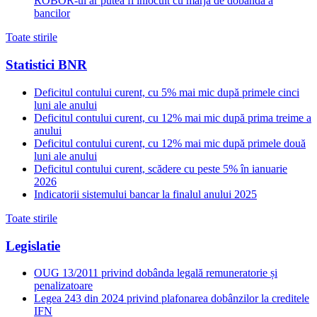
ROBOR-ul ar putea fi inlocuit cu marja de dobanda a
bancilor
Toate stirile
Statistici BNR
Deficitul contului curent, cu 5% mai mic după primele cinci
luni ale anului
Deficitul contului curent, cu 12% mai mic după prima treime a
anului
Deficitul contului curent, cu 12% mai mic după primele două
luni ale anului
Deficitul contului curent, scădere cu peste 5% în ianuarie
2026
Indicatorii sistemului bancar la finalul anului 2025
Toate stirile
Legislatie
OUG 13/2011 privind dobânda legală remuneratorie și
penalizatoare
Legea 243 din 2024 privind plafonarea dobânzilor la creditele
IFN