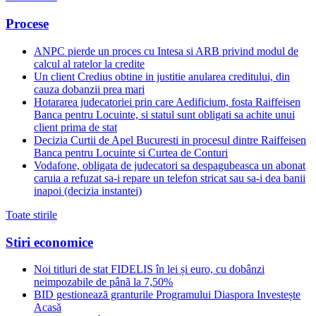
Procese
ANPC pierde un proces cu Intesa si ARB privind modul de
calcul al ratelor la credite
Un client Credius obtine in justitie anularea creditului, din
cauza dobanzii prea mari
Hotararea judecatoriei prin care Aedificium, fosta Raiffeisen
Banca pentru Locuinte, si statul sunt obligati sa achite unui
client prima de stat
Decizia Curtii de Apel Bucuresti in procesul dintre Raiffeisen
Banca pentru Locuinte si Curtea de Conturi
Vodafone, obligata de judecatori sa despagubeasca un abonat
caruia a refuzat sa-i repare un telefon stricat sau sa-i dea banii
inapoi (decizia instantei)
Toate stirile
Stiri economice
Noi titluri de stat FIDELIS în lei și euro, cu dobânzi
neimpozabile de pânã la 7,50%
BID gestionează granturile Programului Diaspora Investește
Acasă