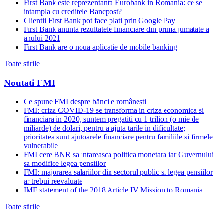
First Bank este reprezentanta Eurobank in Romania: ce se
intampla cu creditele Bancpost?
Clientii First Bank pot face plati prin Google Pay
First Bank anunta rezultatele financiare din prima jumatate a
anului 2021
First Bank are o noua aplicatie de mobile banking
Toate stirile
Noutati FMI
Ce spune FMI despre băncile românești
FMI: criza COVID-19 se transforma in criza economica si
financiara in 2020, suntem pregatiti cu 1 trilion (o mie de
miliarde) de dolari, pentru a ajuta tarile in dificultate;
prioritatea sunt ajutoarele financiare pentru familiile si firmele
vulnerabile
FMI cere BNR sa intareasca politica monetara iar Guvernului
sa modifice legea pensiilor
FMI: majorarea salariilor din sectorul public si legea pensiilor
ar trebui reevaluate
IMF statement of the 2018 Article IV Mission to Romania
Toate stirile