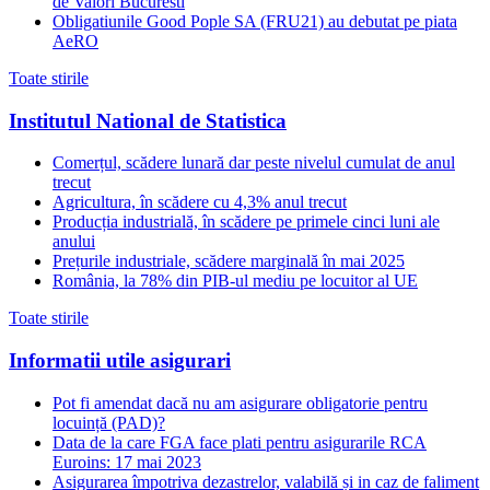
de Valori Bucuresti
Obligatiunile Good Pople SA (FRU21) au debutat pe piata
AeRO
Toate stirile
Institutul National de Statistica
Comerțul, scădere lunară dar peste nivelul cumulat de anul
trecut
Agricultura, în scădere cu 4,3% anul trecut
Producția industrială, în scădere pe primele cinci luni ale
anului
Prețurile industriale, scădere marginală în mai 2025
România, la 78% din PIB-ul mediu pe locuitor al UE
Toate stirile
Informatii utile asigurari
Pot fi amendat dacă nu am asigurare obligatorie pentru
locuință (PAD)?
Data de la care FGA face plati pentru asigurarile RCA
Euroins: 17 mai 2023
Asigurarea împotriva dezastrelor, valabilă și in caz de faliment