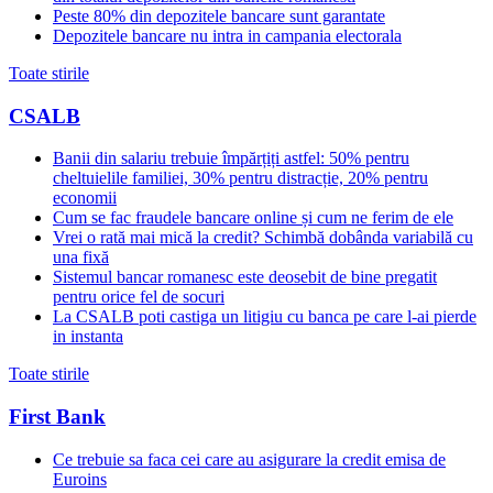
Peste 80% din depozitele bancare sunt garantate
Depozitele bancare nu intra in campania electorala
Toate stirile
CSALB
Banii din salariu trebuie împărțiți astfel: 50% pentru
cheltuielile familiei, 30% pentru distracție, 20% pentru
economii
Cum se fac fraudele bancare online și cum ne ferim de ele
Vrei o rată mai mică la credit? Schimbă dobânda variabilă cu
una fixă
Sistemul bancar romanesc este deosebit de bine pregatit
pentru orice fel de socuri
La CSALB poti castiga un litigiu cu banca pe care l-ai pierde
in instanta
Toate stirile
First Bank
Ce trebuie sa faca cei care au asigurare la credit emisa de
Euroins