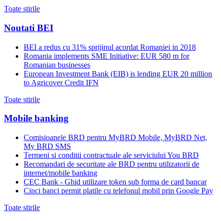
Toate stirile
Noutati BEI
BEI a redus cu 31% sprijinul acordat Romaniei in 2018
Romania implements SME Initiative: EUR 580 m for
Romanian businesses
European Investment Bank (EIB) is lending EUR 20 million
to Agricover Credit IFN
Toate stirile
Mobile banking
Comisioanele BRD pentru MyBRD Mobile, MyBRD Net,
My BRD SMS
Termeni si conditii contractuale ale serviciului You BRD
Recomandari de securitate ale BRD pentru utilizatorii de
internet/mobile banking
CEC Bank - Ghid utilizare token sub forma de card bancar
Cinci banci permit platile cu telefonul mobil prin Google Pay
Toate stirile