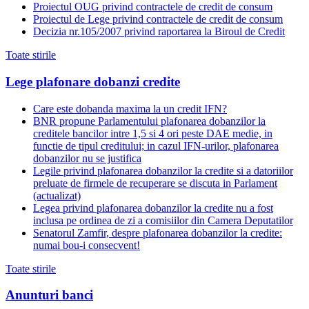
Proiectul OUG privind contractele de credit de consum
Proiectul de Lege privind contractele de credit de consum
Decizia nr.105/2007 privind raportarea la Biroul de Credit
Toate stirile
Lege plafonare dobanzi credite
Care este dobanda maxima la un credit IFN?
BNR propune Parlamentului plafonarea dobanzilor la
creditele bancilor intre 1,5 si 4 ori peste DAE medie, in
functie de tipul creditului; in cazul IFN-urilor, plafonarea
dobanzilor nu se justifica
Legile privind plafonarea dobanzilor la credite si a datoriilor
preluate de firmele de recuperare se discuta in Parlament
(actualizat)
Legea privind plafonarea dobanzilor la credite nu a fost
inclusa pe ordinea de zi a comisiilor din Camera Deputatilor
Senatorul Zamfir, despre plafonarea dobanzilor la credite:
numai bou-i consecvent!
Toate stirile
Anunturi banci