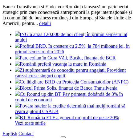
Banca Transilvania și Endeavor România lansează un parteneriat
strategic prin care conectează antreprenorii la piețe internaționale și
la comunități de business românești din Europa și Statele Unite ale
Americii, pentru...
detalii
ING a atras 120.000 de noi clienți în primul semestru al
anului
Profitul BRD, în creștere cu 2,5%, la 784 milioane lei, în
primul semestru din 2026
Parc eolian în Gura Văii, Bacău, finanțat de BCR
Românii preferă vacanța la mare în România
Zi suplimentară de concediu pentru angajații Provident
care-și cresc singuri copiii
Ce litigii are BRD cu Protecția Consumatorilor (ANPC)
Blocul Prima Solis, finanțat de Banca Transilvania
Cu Round up din BT Pay primești dobândă de 3% în
contul de economii
Povara ratelor la credite determină mai mulți români să
ceară ajutorul CSALB
BT România ETF a generat un profit de peste 20%
Vezi toate stirile
English
Contact