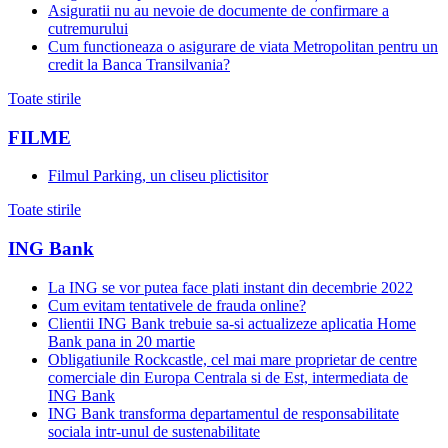
Asiguratii nu au nevoie de documente de confirmare a
cutremurului
Cum functioneaza o asigurare de viata Metropolitan pentru un
credit la Banca Transilvania?
Toate stirile
FILME
Filmul Parking, un cliseu plictisitor
Toate stirile
ING Bank
La ING se vor putea face plati instant din decembrie 2022
Cum evitam tentativele de frauda online?
Clientii ING Bank trebuie sa-si actualizeze aplicatia Home
Bank pana in 20 martie
Obligatiunile Rockcastle, cel mai mare proprietar de centre
comerciale din Europa Centrala si de Est, intermediata de
ING Bank
ING Bank transforma departamentul de responsabilitate
sociala intr-unul de sustenabilitate