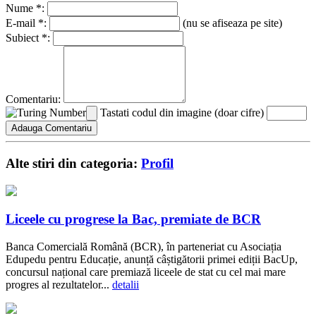
Nume *:
E-mail *:
(nu se afiseaza pe site)
Subiect *:
Comentariu:
Tastati codul din imagine (doar cifre)
Alte stiri din categoria:
Profil
Liceele cu progrese la Bac, premiate de BCR
Banca Comercială Română (BCR), în parteneriat cu Asociația
Edupedu pentru Educație, anunță câștigătorii primei ediții BacUp,
concursul național care premiază liceele de stat cu cel mai mare
progres al rezultatelor...
detalii