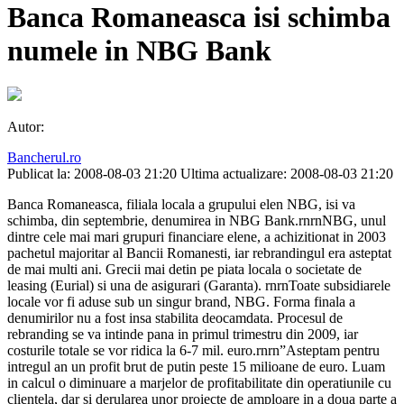
Banca Romaneasca isi schimba
numele in NBG Bank
Autor:
Bancherul.ro
Publicat la: 2008-08-03 21:20
Ultima actualizare: 2008-08-03 21:20
Banca Romaneasca, filiala locala a grupului elen NBG, isi va
schimba, din septembrie, denumirea in NBG Bank.rnrnNBG, unul
dintre cele mai mari grupuri financiare elene, a achizitionat in 2003
pachetul majoritar al Bancii Romanesti, iar rebrandingul era asteptat
de mai multi ani. Grecii mai detin pe piata locala o societate de
leasing (Eurial) si una de asigurari (Garanta). rnrnToate subsidiarele
locale vor fi aduse sub un singur brand, NBG. Forma finala a
denumirilor nu a fost insa stabilita deocamdata. Procesul de
rebranding se va intinde pana in primul trimestru din 2009, iar
costurile totale se vor ridica la 6-7 mil. euro.rnrn”Asteptam pentru
intregul an un profit brut de putin peste 15 milioane de euro. Luam
in calcul o diminuare a marjelor de profitabilitate din operatiunile cu
clientela, dar si derularea unor proiecte de amploare in a doua parte a