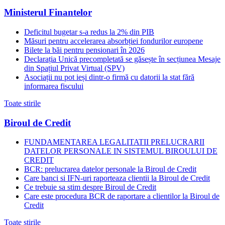
Ministerul Finantelor
Deficitul bugetar s-a redus la 2% din PIB
Măsuri pentru accelerarea absorbției fondurilor europene
Bilete la băi pentru pensionari în 2026
Declarația Unică precompletată se găsește în secțiunea Mesaje
din Spațiul Privat Virtual (SPV)
Asociații nu pot ieși dintr-o firmă cu datorii la stat fără
informarea fiscului
Toate stirile
Biroul de Credit
FUNDAMENTAREA LEGALITATII PRELUCRARII
DATELOR PERSONALE IN SISTEMUL BIROULUI DE
CREDIT
BCR: prelucrarea datelor personale la Biroul de Credit
Care banci si IFN-uri raporteaza clientii la Biroul de Credit
Ce trebuie sa stim despre Biroul de Credit
Care este procedura BCR de raportare a clientilor la Biroul de
Credit
Toate stirile