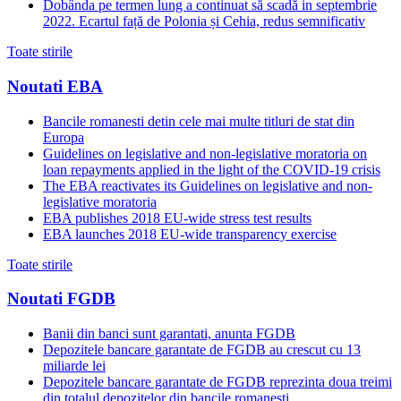
Dobânda pe termen lung a continuat să scadă in septembrie
2022. Ecartul față de Polonia și Cehia, redus semnificativ
Toate stirile
Noutati EBA
Bancile romanesti detin cele mai multe titluri de stat din
Europa
Guidelines on legislative and non-legislative moratoria on
loan repayments applied in the light of the COVID-19 crisis
The EBA reactivates its Guidelines on legislative and non-
legislative moratoria
EBA publishes 2018 EU-wide stress test results
EBA launches 2018 EU-wide transparency exercise
Toate stirile
Noutati FGDB
Banii din banci sunt garantati, anunta FGDB
Depozitele bancare garantate de FGDB au crescut cu 13
miliarde lei
Depozitele bancare garantate de FGDB reprezinta doua treimi
din totalul depozitelor din bancile romanesti