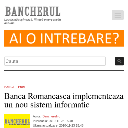
Lauda mă rușinează, fiindcă o cerșesc în
ascuns.
|
BANCI
Profil
Banca Romaneasca implementeaza
un nou sistem informatic
Autor:
Bancherul.ro
Publicat la: 2010-11-23 15:48
Ultima actualizare: 2010-11-23 15:48