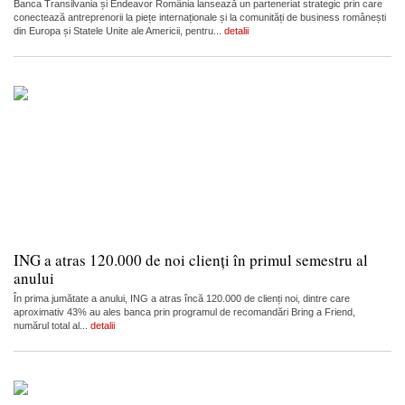
Banca Transilvania și Endeavor România lansează un parteneriat strategic prin care
conectează antreprenorii la piețe internaționale și la comunități de business românești
din Europa și Statele Unite ale Americii, pentru...
detalii
ING a atras 120.000 de noi clienți în primul semestru al
anului
În prima jumătate a anului, ING a atras încă 120.000 de clienți noi, dintre care
aproximativ 43% au ales banca prin programul de recomandări Bring a Friend,
numărul total al...
detalii