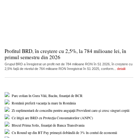
Profitul BRD, în creștere cu 2,5%, la 784 milioane lei, în
primul semestru din 2026
Grupul BRD a înregistrat un profit net de 784 milioane RON în S1 2026, în creștere cu
2,5% față de nivelul de 764 milioane RON înregistrat în S1 2025, conform...
detalii
Parc eolian în Gura Văii, Bacău, finanțat de BCR
Românii preferă vacanța la mare în România
Zi suplimentară de concediu pentru angajații Provident care-și cresc singuri copiii
Ce litigii are BRD cu Protecția Consumatorilor (ANPC)
Blocul Prima Solis, finanțat de Banca Transilvania
Cu Round up din BT Pay primești dobândă de 3% în contul de economii