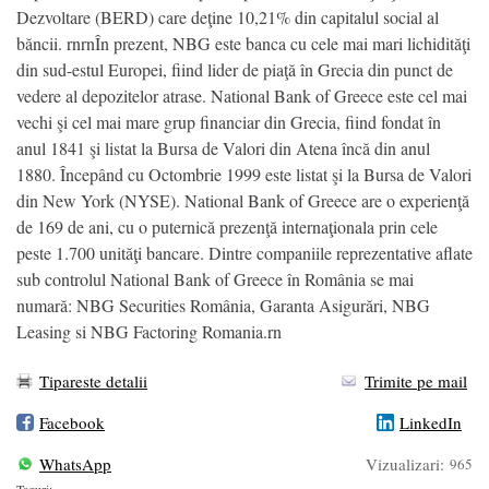
Dezvoltare (BERD) care deţine 10,21% din capitalul social al
băncii. rnrnÎn prezent, NBG este banca cu cele mai mari lichidităţi
din sud-estul Europei, fiind lider de piaţă în Grecia din punct de
vedere al depozitelor atrase. National Bank of Greece este cel mai
vechi şi cel mai mare grup financiar din Grecia, fiind fondat în
anul 1841 şi listat la Bursa de Valori din Atena încă din anul
1880. Începând cu Octombrie 1999 este listat şi la Bursa de Valori
din New York (NYSE). National Bank of Greece are o experienţă
de 169 de ani, cu o puternică prezenţă internaţionala prin cele
peste 1.700 unităţi bancare. Dintre companiile reprezentative aflate
sub controlul National Bank of Greece în România se mai
numară: NBG Securities România, Garanta Asigurări, NBG
Leasing si NBG Factoring Romania.rn
Tipareste detalii
Trimite pe mail
Facebook
LinkedIn
WhatsApp
Vizualizari:
965
Taguri: