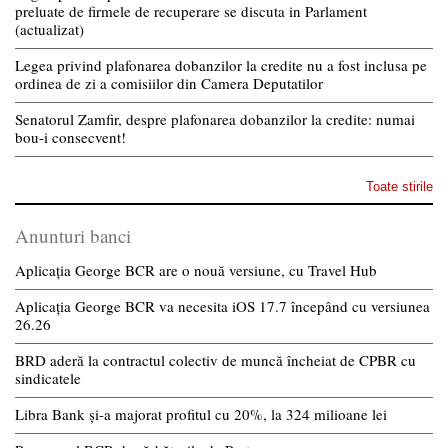
preluate de firmele de recuperare se discuta in Parlament
(actualizat)
Legea privind plafonarea dobanzilor la credite nu a fost inclusa pe
ordinea de zi a comisiilor din Camera Deputatilor
Senatorul Zamfir, despre plafonarea dobanzilor la credite: numai
bou-i consecvent!
Toate stirile
Anunturi banci
Aplicația George BCR are o nouă versiune, cu Travel Hub
Aplicația George BCR va necesita iOS 17.7 începând cu versiunea
26.26
BRD aderă la contractul colectiv de muncă încheiat de CPBR cu
sindicatele
Libra Bank și-a majorat profitul cu 20%, la 324 milioane lei