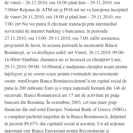
de vineri – 26.11.2010, ora 18:00 până luni – 29.11.2010, ora
7:00rn• Reţeaua de ATM-uri şi POS-uri nu va funcţiona începând
de vineri-26.11.2010, ora 18:00 şi până luni – 29.11.2010, ora
7:00. rn• Nu vor putea fi efectuate tranzacţii prin intermediul
serviciului de internet banking e-bancamea, în perioada
27.11.2010, ora 13:00- 29.11.2010, ora 7:00. rnDe asemenea,
programul de lucru, în aceasta perioadă la sucursalele Băncii
Româneşti, se va desfăşura astfel: rn• Vineri, 26.11.2010: 09.00-
16.00rn• Sâmbăta, duminica nu se lucrează cu clienţiirn• Luni,
29.11.2010: 09:00- 16.00rnrnLe mulţumim clienţilor noştri pentru
înţelegere şi ne cerem scuze pentru eventualele inconveniente
create. rnrnDespre Banca RomâneascărnrnCu un capital social de
pana la 200 milioane Euro şi o reţea naţională formată din 146 de
sucursale, Banca Romanească are 17 ani de activitate pe piaţa
bancară din România. În octombrie 2003, cel mai mare grup
financiar din sud-estul Europei, National Bank of Greece (NBG),
a cumpărat pachetul majoritar de la Banca Românească, deţinând
în prezent 89,07% din capitalul social al acesteia. Un alt acţionar
important este Banca Europeană pentru Reconstrucţie şi