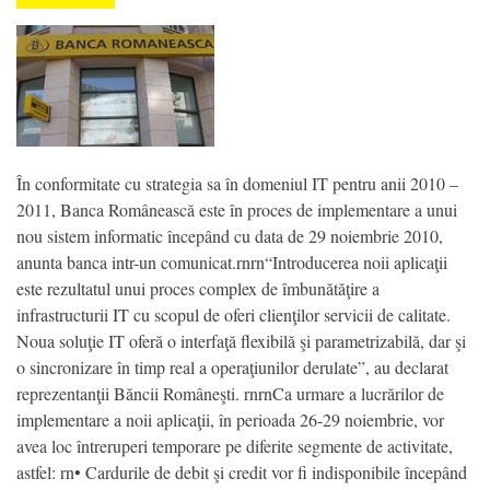
În conformitate cu strategia sa în domeniul IT pentru anii 2010 –
2011, Banca Românească este în proces de implementare a unui
nou sistem informatic începând cu data de 29 noiembrie 2010,
anunta banca intr-un comunicat.rnrn“Introducerea noii aplicaţii
este rezultatul unui proces complex de îmbunătăţire a
infrastructurii IT cu scopul de oferi clienţilor servicii de calitate.
Noua soluţie IT oferă o interfaţă flexibilă şi parametrizabilă, dar şi
o sincronizare în timp real a operaţiunilor derulate”, au declarat
reprezentanţii Băncii Româneşti. rnrnCa urmare a lucrărilor de
implementare a noii aplicaţii, în perioada 26-29 noiembrie, vor
avea loc întreruperi temporare pe diferite segmente de activitate,
astfel: rn• Cardurile de debit şi credit vor fi indisponibile începând