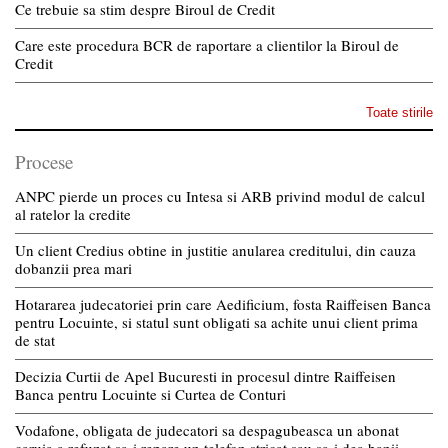
Ce trebuie sa stim despre Biroul de Credit
Care este procedura BCR de raportare a clientilor la Biroul de
Credit
Toate stirile
Procese
ANPC pierde un proces cu Intesa si ARB privind modul de calcul
al ratelor la credite
Un client Credius obtine in justitie anularea creditului, din cauza
dobanzii prea mari
Hotararea judecatoriei prin care Aedificium, fosta Raiffeisen Banca
pentru Locuinte, si statul sunt obligati sa achite unui client prima
de stat
Decizia Curtii de Apel Bucuresti in procesul dintre Raiffeisen
Banca pentru Locuinte si Curtea de Conturi
Vodafone, obligata de judecatori sa despagubeasca un abonat
caruia a refuzat sa-i repare un telefon stricat sau sa-i dea banii