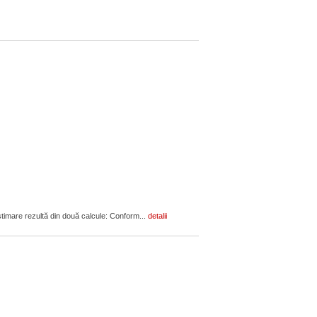
estimare rezultă din două calcule: Conform...
detalii