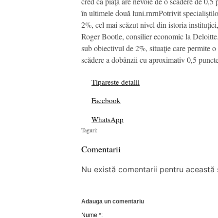
cred că piaţa are nevoie de o scădere de 0,5 p
în ultimele două luni.rnrnPotrivit specialişt
2%, cel mai scăzut nivel din istoria instituţi
Roger Bootle, consilier economic la Deloitte.r
sub obiectivul de 2%, situaţie care permite 
scădere a dobânzii cu aproximativ 0,5 punct
Tipareste detalii
Facebook
WhatsApp
Taguri:
Comentarii
Nu există comentarii pentru această ș
Adauga un comentariu
Nume *: