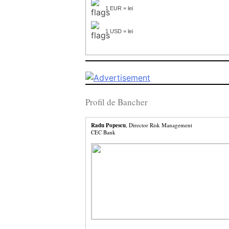
1 EUR = lei
1 USD = lei
Profil de Bancher
Radu Popescu
, Director Risk Management
CEC Bank