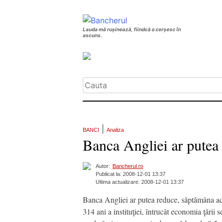
Lauda mă rușinează, fiindcă o cerșesc în
ascuns.
|
BANCI
Analiza
Banca Angliei ar putea
Autor:
Bancherul.ro
Publicat la: 2008-12-01 13:37
Ultima actualizare: 2008-12-01 13:37
Banca Angliei ar putea reduce, săptămâna ace
314 ani a instituţiei, întrucât economia ţării