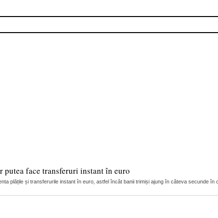
 putea face transferuri instant în euro
ta plățile și transferurile instant în euro, astfel încât banii trimiși ajung în câteva secunde în c