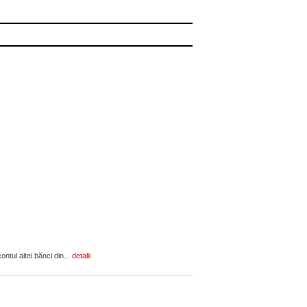
ontul altei bănci din...
detalii