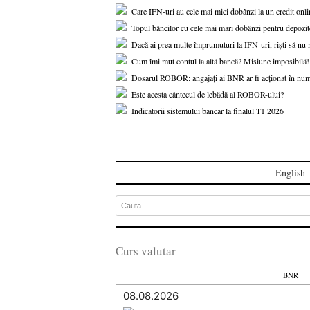
Care IFN-uri au cele mai mici dobânzi la un credit onli
Topul băncilor cu cele mai mari dobânzi pentru depozitel
Dacă ai prea multe împrumuturi la IFN-uri, riști să nu m
Cum îmi mut contul la altă bancă? Misiune imposibilă!
Dosarul ROBOR: angajați ai BNR ar fi acționat în num
Este acesta cântecul de lebădă al ROBOR-ului?
Indicatorii sistemului bancar la finalul T1 2026
English
Curs valutar
BNR
08.08.2026