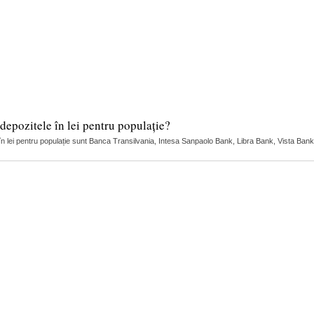
depozitele în lei pentru populație?
 în lei pentru populație sunt Banca Transilvania, Intesa Sanpaolo Bank, Libra Bank, Vista Bank