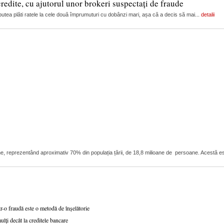
edite, cu ajutorul unor brokeri suspectați de fraude
i putea plăti ratele la cele două împrumuturi cu dobânzi mari, așa că a decis să mai...
detalii
ioane, reprezentând aproximativ 70% din populația țării, de 18,8 milioane de persoane. Acestă 
r-o fraudă este o metodă de înșelătorie
lți decât la creditele bancare