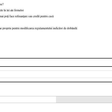
ne?
e în lei ale firmelor
ai poți face refinanțare sau credit pentru casă
e propriu pentru modificarea regulamentului indicilor de dobândă