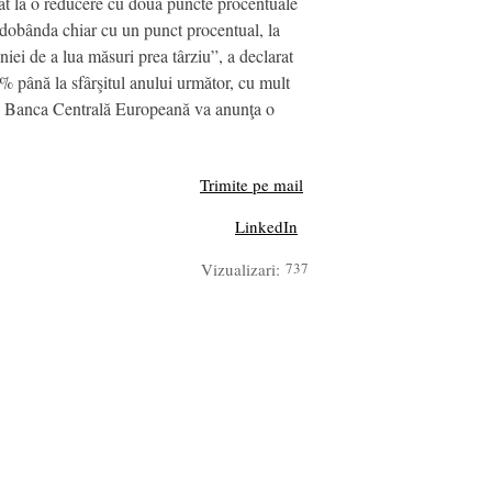
elat la o reducere cu două puncte procentuale
ă dobânda chiar cu un punct procentual, la
niei de a lua măsuri prea târziu”, a declarat
5% până la sfârşitul anului următor, cu mult
 şi Banca Centrală Europeană va anunţa o
Trimite pe mail
LinkedIn
Vizualizari:
737