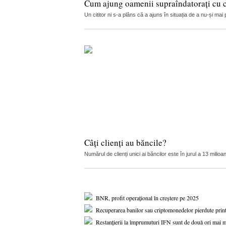
Cum ajung oamenii supraîndatorați cu cr
Un cititor ni s-a plâns că a ajuns în situația de a nu-și ma
Câți clienți au băncile?
Numărul de clienți unici ai băncilor este în jurul a 13 mil
BNR, profit operațional în creștere pe 2025
Recuperarea banilor sau criptomonedelor pierdute print
Restanțierii la împrumuturi IFN sunt de două ori mai mu