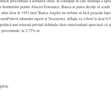
uncte procentuale a dobânzii cheie, în condiţiile în care instituţia a ap
ilor Institutului pentru Afaceri Eonomice, Banca ar putea decide să scad
ei, atins doar în 1951.rnrn”Banca Angliei nu trebuie să facă greşeala Japo
nrnPotrivit ultimului raport al Trezoreriei, inflaţia va coborî la doar 0,
o politică mai relaxată privind dobânda cheie.rnrnAnaliştii apreciază că
e procentuale, la 2,75%.rn
tire.