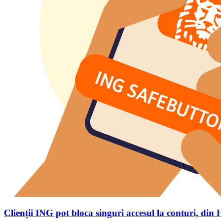
Clienții ING pot bloca singuri accesul la conturi, di