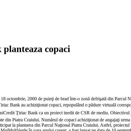
 planteaza copaci
8 octombrie, 2000 de puieţi de brad într-o zonă defrişată din Parcul Na
 Ţiriac Bank au achiziţionat copaci, repopulând o pădure virtuală coresp
iCredit Ţiriac Bank ca un proiect inedit de CSR de mediu. Obiectivul joc
te din Piatra Craiului. Numărul de copaci achiziţionat de angajaţi urma 
cipat la plantarea din Parcul Naţional Piatra Craiului. Astfel, proiectul 
aiMultVerde în vara anului curent, a fost lansat pe data de 10 septembri