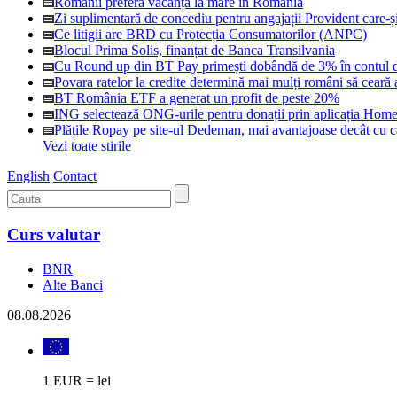
Românii preferă vacanța la mare în România
Zi suplimentară de concediu pentru angajații Provident care-și
Ce litigii are BRD cu Protecția Consumatorilor (ANPC)
Blocul Prima Solis, finanțat de Banca Transilvania
Cu Round up din BT Pay primești dobândă de 3% în contul 
Povara ratelor la credite determină mai mulți români să cear
BT România ETF a generat un profit de peste 20%
ING selectează ONG-urile pentru donații prin aplicația Hom
Plățile Ropay pe site-ul Dedeman, mai avantajoase decât cu c
Vezi toate stirile
English
Contact
Curs valutar
BNR
Alte Banci
08.08.2026
1 EUR = lei