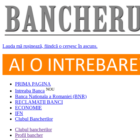
Lauda mă rușinează, fiindcă o cerșesc în ascuns.
PRIMA PAGINA
NOU
Intreaba Banca
Banca Nationala a Romaniei (BNR)
RECLAMATII BANCI
ECONOMIE
IFN
Clubul Bancherilor
Clubul bancherilor
Profil bancher