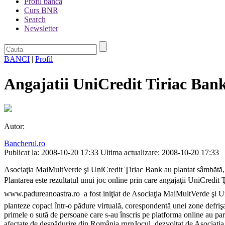
Profil banca
Curs BNR
Search
Newsletter
BANCI
|
Profil
Angajatii UniCredit Tiriac Bank
Autor:
Bancherul.ro
Publicat la: 2008-10-20 17:33
Ultima actualizare: 2008-10-20 17:33
Asociaţia MaiMultVerde şi UniCredit Ţiriac Bank au plantat sâmbătă, 1
Plantarea este rezultatul unui joc online prin care angajaţii UniCredit
www.padureanoastra.ro  a fost iniţiat de Asociaţia MaiMultVerde şi Un
planteze copaci într-o pădure virtuală, corespondentă unei zone defrişa
primele o sută de persoane care s-au înscris pe platforma online au parti
afectate de despădurire din România.rnrnJocul, dezvoltat de Asociaţia M