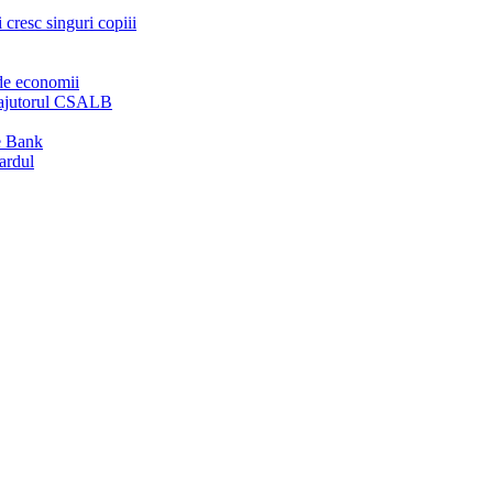
 cresc singuri copiii
de economii
ă ajutorul CSALB
e Bank
ardul