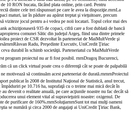
eţ de 10 RON bucata, făcând plata online, prin card. Pentru
ctă dintre cele trei răspunsuri pe care le avea la dispoziţie.rnrnLa
paci maturi, iar în pădure au apărut treptat şi vieţuitoare, precum
i să viziteze jocul pentru a-i vedea pe noii locatari. Topul celor mai des
nk achiziţionaseră 935 de copaci, cifră care a fost dublată de bancă
n apropierea comunei Sătic din judeţul Argeş, fiind una dintre primele
doilea proiect de CSR dezvoltat în parteneriat de MaiMultVerde şi
 presărnrnRăsvan Radu, Preşedinte Executiv, UniCredit Ţiriac
m ceva durabil în schimb societăţii. Parteneriatul cu MaiMultVerde
est program proiectul nu ar fi fost posibil. rnrnDragoş Bucurenci,
m că un click virtual poate crea o diferenţă cât se poate de palpabilă
şi ne motivează să continuăm acest parteneriat de durată.rnrnrnProiectul
t publicat în 2008 de Institutul Naţional de Statistică, anul trecut,
t împăduriri pe 10.716 ha, suprafaţă cu o treime mai mică decât în
au devenit o realitate anuală, pe care acţiunile noastre nu fac decât să
roducerea unui element vital al supravieţuirii noastre: oxigenul. De
itate de purificare de 160%.rnrnSoluţiarnrnSunt tot mai mulţi oameni
ceştia se numără şi circa 2000 de angajaţi ai UniCredit Ţiriac Bank,