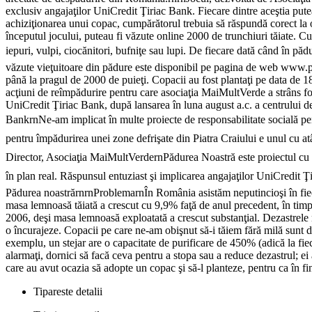
exclusiv angajaţilor UniCredit Ţiriac Bank. Fiecare dintre aceştia pute
achiziţionarea unui copac, cumpărătorul trebuia să răspundă corect la o 
începutul jocului, puteau fi văzute online 2000 de trunchiuri tăiate. Cu 
iepuri, vulpi, ciocănitori, bufniţe sau lupi. De fiecare dată când în pădu
văzute vieţuitoare din pădure este disponibil pe pagina de web www.pa
până la pragul de 2000 de puieţi. Copacii au fost plantaţi pe data de 1
acţiuni de reîmpădurire pentru care asociaţia MaiMultVerde a strâns f
UniCredit Ţiriac Bank, după lansarea în luna august a.c. a centrului 
BankrnNe-am implicat în multe proiecte de responsabilitate socială pe
pentru împădurirea unei zone defrişate din Piatra Craiului e unul cu atâ
Director, Asociaţia MaiMultVerdernPădurea Noastră este proiectul cu
în plan real. Răspunsul entuziast şi implicarea angajaţilor UniCredit Ţi
Pădurea noastrărnrnProblemarnÎn România asistăm neputincioşi în fiecar
masa lemnoasă tăiată a crescut cu 9,9% faţă de anul precedent, în timp
2006, deşi masa lemnoasă exploatată a crescut substanţial. Dezastrele n
o încurajeze. Copacii pe care ne-am obişnut să-i tăiem fără milă sunt di
exemplu, un stejar are o capacitate de purificare de 450% (adică la fie
alarmaţi, dornici să facă ceva pentru a stopa sau a reduce dezastrul; e
care au avut ocazia să adopte un copac şi să-l planteze, pentru ca în fi
Tipareste detalii