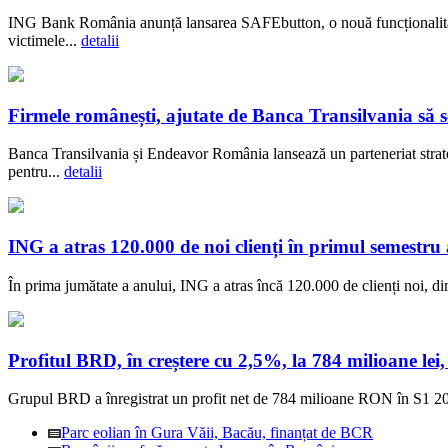
ING Bank România anunță lansarea SAFEbutton, o nouă funcționalitate 
victimele...
detalii
Firmele românești, ajutate de Banca Transilvania să se
Banca Transilvania și Endeavor România lansează un parteneriat strateg
pentru...
detalii
ING a atras 120.000 de noi clienți în primul semestru 
În prima jumătate a anului, ING a atras încă 120.000 de clienți noi, 
Profitul BRD, în creștere cu 2,5%, la 784 milioane lei
Grupul BRD a înregistrat un profit net de 784 milioane RON în S1 202
Parc eolian în Gura Văii, Bacău, finanțat de BCR