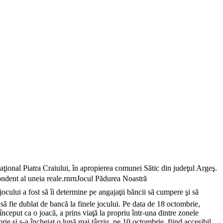
ţional Piatra Craiului, în apropierea comunei Sătic din judeţul Argeş.
ondent al uneia reale.rnrnJocul Pădurea Noastră 
ului a fost să îi determine pe angajaţii băncii să cumpere şi să
să fie dublat de bancă la finele jocului. Pe data de 18 octombrie,
început ca o joacă, a prins viaţă la propriu într-una dintre zonele
e şi s-a încheiat o lună mai târziu, pe 10 octombrie, fiind accesibil