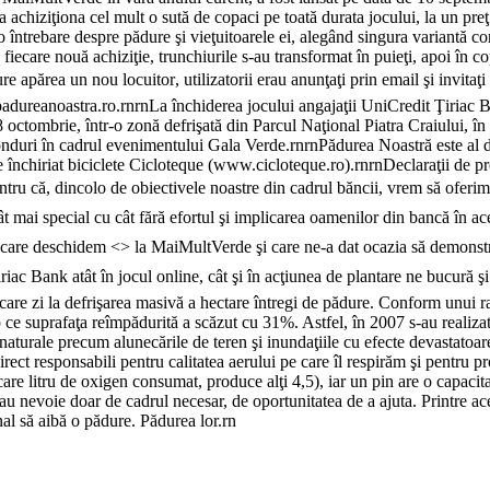
a achiziţiona cel mult o sută de copaci pe toată durata jocului, la un pr
întrebare despre pădure şi vieţuitoarele ei, alegând singura variantă core
fiecare nouă achiziţie, trunchiurile s-au transformat în puieţi, apoi în co
re apărea un nou locuitor, utilizatorii erau anunţaţi prin email şi invitaţ
dureanoastra.ro.rnrnLa închiderea jocului angajaţii UniCredit Ţiriac Ba
8 octombrie, într-o zonă defrişată din Parcul Naţional Piatra Craiului, î
onduri în cadrul evenimentului Gala Verde.rnrnPădurea Noastră este al 
de închiriat biciclete Cicloteque (www.cicloteque.ro).rnrnDeclaraţii de
ntru că, dincolo de obiectivele noastre din cadrul băncii, vrem să oferi
t mai special cu cât fără efortul şi implicarea oamenilor din bancă în ac
 care deschidem <
> la MaiMultVerde şi care ne-a dat ocazia să demonstră
riac Bank atât în jocul online, cât şi în acţiunea de plantare ne bucură 
e zi la defrişarea masivă a hectare întregi de pădure. Conform unui rapor
 ce suprafaţa reîmpădurită a scăzut cu 31%. Astfel, în 2007 s-au realiza
aturale precum alunecările de teren şi inundaţiile cu efecte devastatoare 
rect responsabili pentru calitatea aerului pe care îl respirăm şi pentru p
care litru de oxigen consumat, produce alţi 4,5), iar un pin are o capac
i au nevoie doar de cadrul necesar, de oportunitatea de a ajuta. Printre a
nal să aibă o pădure. Pădurea lor.rn