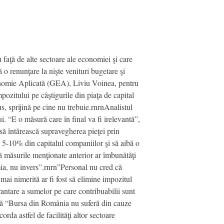
 faţă de alte sectoare ale economiei şi care
o renunţare la nişte venituri bugetare şi
conomie Aplicată (GEA), Liviu Voinea, pentru
zitului pe câştigurile din piaţa de capital
s, sprijină pe cine nu trebuie.rnrnAnalistul
. “E o măsură care în final va fi irelevantă”,
 să întărească supravegherea pieţei prin
e 5-10% din capitalul companiilor şi să aibă o
ă măsurile menţionate anterior ar îmbunătăţi
omia, nu invers”.rnrn”Personal nu cred că
mai nimerită ar fi fost să elimine impozitul
rantare a sumelor pe care contribuabilii sunt
 că “Bursa din România nu suferă din cauze
corda astfel de facilităţi altor sectoare