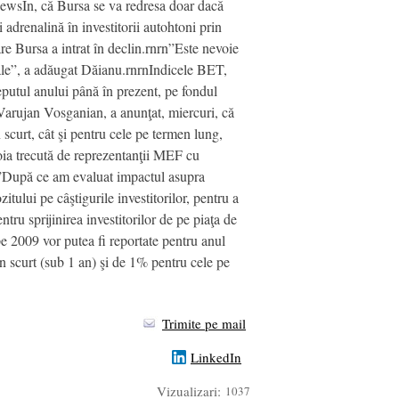
NewsIn, că Bursa se va redresa doar dacă
 adrenalină în investitorii autohtoni prin
care Bursa a intrat în declin.rnrn”Este nevoie
scale”, a adăugat Dăianu.rnrnIndicele BET,
ceputul anului până în prezent, pe fondul
 Varujan Vosganian, a anunţat, miercuri, că
n scurt, cât şi pentru cele pe termen lung,
 joia trecută de reprezentanţii MEF cu
n”După ce am evaluat impactul asupra
ului pe câştigurile investitorilor, pentru a
ru sprijinirea investitorilor de pe piaţa de
 pe 2009 vor putea fi reportate pentru anul
en scurt (sub 1 an) şi de 1% pentru cele pe
Trimite pe mail
LinkedIn
Vizualizari:
1037