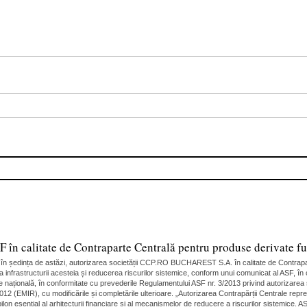
 calitate de Contraparte Centrală pentru produse derivate fut
, în ședința de astăzi, autorizarea societății CCP.RO BUCHAREST S.A. în calitate de Contrapa
a infrastructurii acesteia și reducerea riscurilor sistemice, conform unui comunicat al ASF, î
 națională, în conformitate cu prevederile Regulamentului ASF nr. 3/2013 privind autorizarea ș
12 (EMIR), cu modificările și completările ulterioare. „Autorizarea Contrapărții Centrale repr
lon esențial al arhitecturii financiare și al mecanismelor de reducere a riscurilor sistemice.