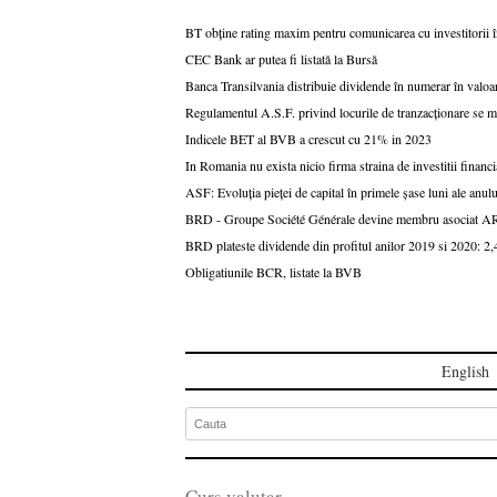
BT obține rating maxim pentru comunicarea cu investitorii 
CEC Bank ar putea fi listată la Bursă
Banca Transilvania distribuie dividende în numerar în valoar
Regulamentul A.S.F. privind locurile de tranzacționare se m
Indicele BET al BVB a crescut cu 21% in 2023
In Romania nu exista nicio firma straina de investitii financ
ASF: Evoluția pieței de capital în primele șase luni ale anul
BRD - Groupe Société Générale devine membru asociat A
BRD plateste dividende din profitul anilor 2019 si 2020: 2,4
Obligatiunile BCR, listate la BVB
English
Curs valutar