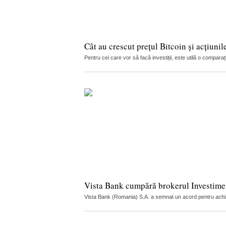
Cât au crescut prețul Bitcoin și acțiunil
Pentru cei care vor să facă investiții, este utilă o compar
Vista Bank cumpără brokerul Investime
Vista Bank (Romania) S.A. a semnat un acord pentru achiziți