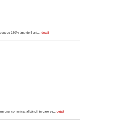
escut cu 180% timp de 5 ani,...
detalii
orm unui comunicat al băncii, în care se...
detalii