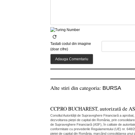
Tastati codul din imagine
(doar cifre)
Alte stiri din categoria:
BURSA
CCP.RO BUCHAREST, autorizată de ASF în
Consiliul Autorității de Supraveghere Financiară a aprobat
dezvoltarea pieței de capital din România, prin consolidare
de Supraveghere Financiară (ASF), în calitate de autoritate
conformitate cu prevederile Regulamentului (UE) nr. 648/20
pieței de capital din România, marcând consolidarea unui pi