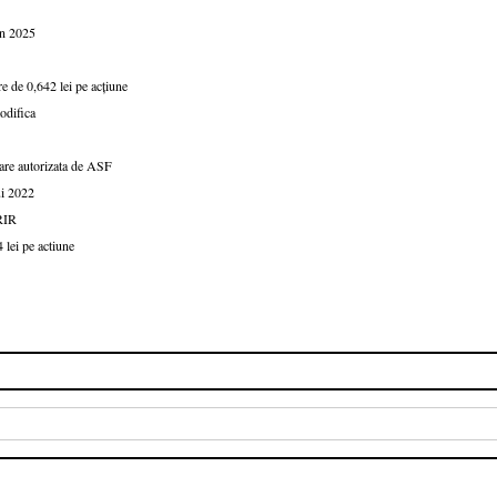
în 2025
e de 0,642 lei pe acțiune
odifica
iare autorizata de ASF
ui 2022
RIR
 lei pe actiune