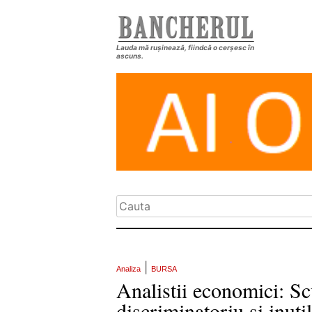
Lauda mă rușinează, fiindcă o cerșesc în
ascuns.
|
Analiza
BURSA
Analistii economici: Scu
discriminatoriu si inutil