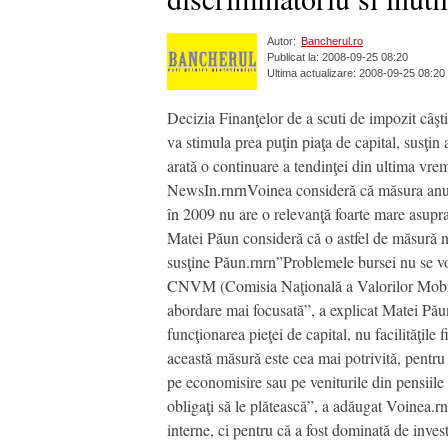
Autor:
Bancherul.ro
Publicat la: 2008-09-25 08:20
Ultima actualizare: 2008-09-25 08:20
Decizia Finanţelor de a scuti de impozit câşt
va stimula prea puţin piaţa de capital, susţi
arată o continuare a tendinţei din ultima vr
NewsIn.rnrnVoinea consideră că măsura anunţa
în 2009 nu are o relevanţă foarte mare asupra 
Matei Păun consideră că o astfel de măsură nu
susţine Păun.rnrn”Problemele bursei nu se vor
CNVM (Comisia Naţională a Valorilor Mobiliare
abordare mai focusată”, a explicat Matei Pău
funcţionarea pieţei de capital, nu facilităţile
această măsură este cea mai potrivită, pentru 
pe economisire sau pe veniturile din pensiile 
obligaţi să le plătească”, a adăugat Voinea
interne, ci pentru că a fost dominată de investi