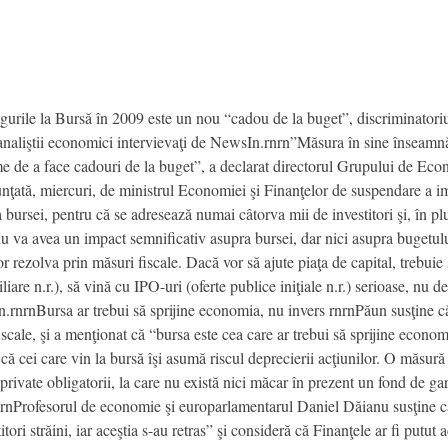
igurile la Bursă în 2009 este un nou “cadou de la buget”, discriminatoriu
n analiştii economici intervievaţi de NewsIn.rnrn”Măsura în sine înseamnă 
eme de a face cadouri de la buget”, a declarat directorul Grupului de E
tă, miercuri, de ministrul Economiei şi Finanţelor de suspendare a impo
bursei, pentru că se adresează numai câtorva mii de investitori şi, în plu
 va avea un impact semnificativ asupra bursei, dar nici asupra bugetului
 rezolva prin măsuri fiscale. Dacă vor să ajute piaţa de capital, trebuie
 n.r.), să vină cu IPO-uri (oferte publice iniţiale n.r.) serioase, nu d
n.rnrnBursa ar trebui să sprijine economia, nu invers rnrnPăun susţine c
 fiscale, şi a menţionat că “bursa este cea care ar trebui să sprijine econ
că cei care vin la bursă îşi asumă riscul deprecierii acţiunilor. O măsură 
private obligatorii, la care nu există nici măcar în prezent un fond de ga
.rnrnProfesorul de economie şi europarlamentarul Daniel Dăianu susţine
tori străini, iar aceştia s-au retras” şi consideră că Finanţele ar fi putut a