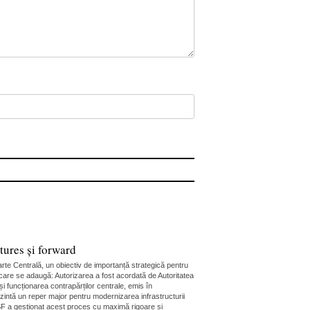
ures și forward
rte Centrală, un obiectiv de importanță strategică pentru
n care se adaugă: Autorizarea a fost acordată de Autoritatea
i funcționarea contrapărților centrale, emis în
ezintă un reper major pentru modernizarea infrastructurii
 ASF a gestionat acest proces cu maximă rigoare și