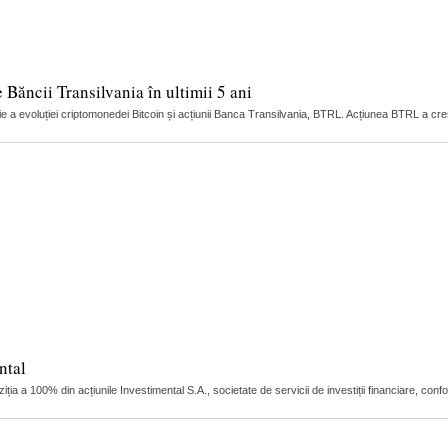
e Băncii Transilvania în ultimii 5 ani
ație a evoluției criptomonedei Bitcoin și acțiunii Banca Transilvania, BTRL. Acțiunea BTRL a cr
ntal
a a 100% din acțiunile Investimental S.A., societate de servicii de investiții financiare, conf