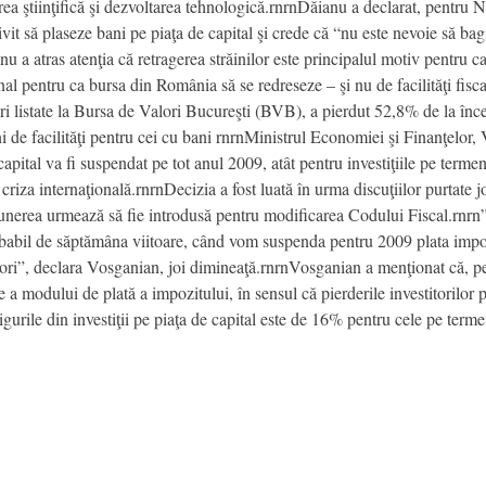
a ştiinţifică şi dezvoltarea tehnologică.rnrnDăianu a declarat, pentru 
vit să plaseze bani pe piaţa de capital şi crede că “nu este nevoie să bagi
ianu a atras atenţia că retragerea străinilor este principalul motiv pentru 
onal pentru ca bursa din România să se redreseze – şi nu de facilităţi fi
luri listate la Bursa de Valori Bucureşti (BVB), a pierdut 52,8% de la în
ni de facilităţi pentru cei cu bani rnrnMinistrul Economiei şi Finanţelor,
capital va fi suspendat pe tot anul 2009, atât pentru investiţiile pe terme
e criza internaţională.rnrnDecizia a fost luată în urma discuţiilor purtate
unerea urmează să fie introdusă pentru modificarea Codului Fiscal.rnr
babil de săptămâna viitoare, când vom suspenda pentru 2009 plata impozit
ori”, declara Vosganian, joi dimineaţă.rnrnVosganian a menţionat că, pent
re a modului de plată a impozitului, în sensul că pierderile investitorilor
gurile din investiţii pe piaţa de capital este de 16% pentru cele pe term