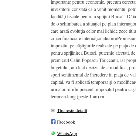
importante pentru economie, precum cercetare
investitorii constată că a venit momentul potri
facilităţi fiscale pentru a sprijini Bursa”. Dă
de o schimbarea a situaţiei pe plan internaţi
care arată evoluţia celor mai lichide zece tit
crizei financiare internaţionale.rnrnPromisiu
impozitul pe câştigurile realizate pe piaţa de 
pentru sprijinirea Bursei, puternic afectată d
premierul Călin Popescu Tăriceanu, iar prop
bugetului, am luat decizia de a modifica, pro
spori sentimentul de încredere în piaţa de val
capital, va fi aplicată temporar şi o modifica
următor.rnrnÎn prezent, impozitul pentru câşti
teremen lung (peste 1 an).rn
Tipareste detalii
Facebook
WhatsApp