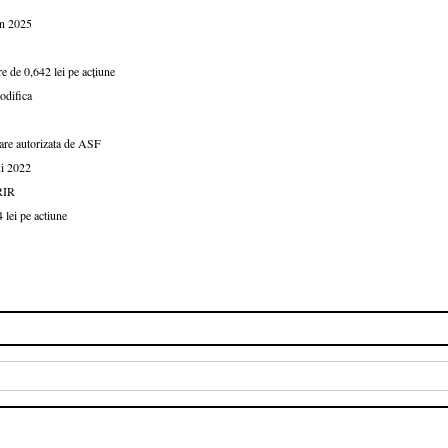
în 2025
e de 0,642 lei pe acțiune
odifica
iare autorizata de ASF
ui 2022
RIR
 lei pe actiune