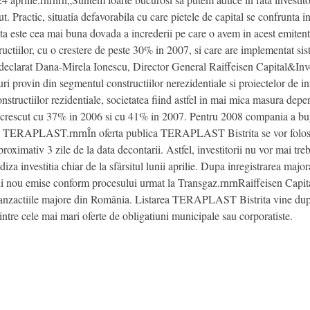
t. Practic, situatia defavorabila cu care pietele de capital se confrunta 
sta este cea mai buna dovada a increderii pe care o avem in acest emiten
uctiilor, cu o crestere de peste 30% in 2007, si care are implementat 
a declarat Dana-Mirela Ionescu, Director General Raiffeisen Capital&In
uri provin din segmentul constructiilor nerezidentiale si proiectelor de in
structiilor rezidentiale, societatea fiind astfel in mai mica masura depen
 a crescut cu 37% in 2006 si cu 41% in 2007. Pentru 2008 compania a buge
al TERAPLAST.rnrnÎn oferta publica TERAPLAST Bistrita se vor folosi 
oximativ 3 zile de la data decontarii. Astfel, investitorii nu vor mai tre
hidiza investitia chiar de la sfârsitul lunii aprilie. Dupa inregistrarea majo
ni nou emise conform procesului urmat la Transgaz.rnrnRaiffeisen Capit
e tranzactiile majore din România. Listarea TERAPLAST Bistrita vine dupa 
ntre cele mai mari oferte de obligatiuni municipale sau corporatiste.