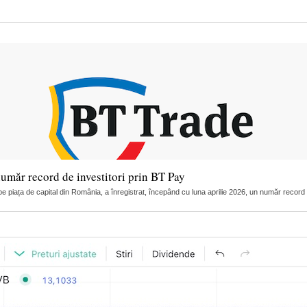
umăr record de investitori prin BT Pay
 piața de capital din România, a înregistrat, începând cu luna aprilie 2026, un număr record de