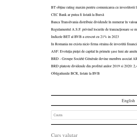
BT obține rating maxim pentru comunicarea cu investitorii 
CEC Bank ar putea fi listată la Bursă
Banca Transilvania distribuie dividende în numerar în valoar
Regulamentul A.S.F. privind locurile de tranzacționare se m
Indicele BET al BVB a crescut cu 21% in 2023
In Romania nu exista nicio firma straina de investitii financ
ASF: Evoluția pieței de capital în primele șase luni ale anul
BRD - Groupe Société Générale devine membru asociat A
BRD plateste dividende din profitul anilor 2019 si 2020: 2,4
Obligatiunile BCR, listate la BVB
English
Curs valutar