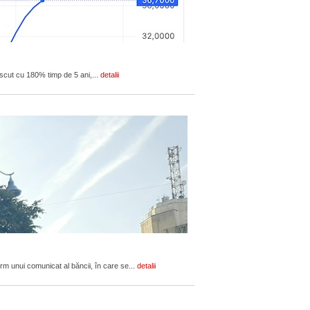
escut cu 180% timp de 5 ani,...
detalii
orm unui comunicat al băncii, în care se...
detalii