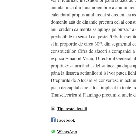
anuntat inca din luna noiembrie a anului trecu
calendarul propus anul trecut si credem ca a
domeniu atât de dinamic precum cel al constr
ani, credem ca merita sa ajunga pe bursa.” 
predictibile in sensul ca, peste 70% din venit
si in proportie de circa 30% din segmentul con
constructiilor. Cifra de afaceri a companiei
explica Emanoil Viciu, Directorul General 
propriu-zisa urmând astfel sa inceapa dupa apr
pâna la listarea actiunilor si isi vor putea lic
Drepturile de Alocare se convertesc in actiu
piata de capital care a fost implicat in toat
Transelectrica si Flamingo precum si unele di
Tipareste detalii
Facebook
WhatsApp