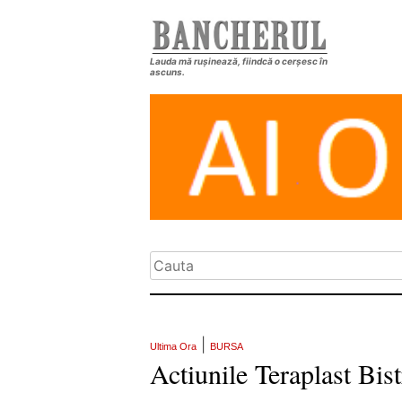
Lauda mă rușinează, fiindcă o cerșesc în
ascuns.
|
Ultima Ora
BURSA
Actiunile Teraplast Bist