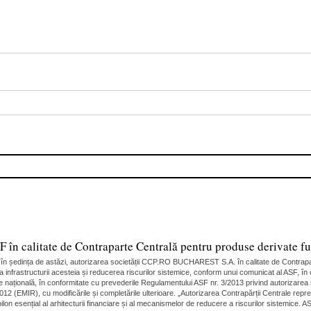
 calitate de Contraparte Centrală pentru produse derivate fut
, în ședința de astăzi, autorizarea societății CCP.RO BUCHAREST S.A. în calitate de Contrapa
a infrastructurii acesteia și reducerea riscurilor sistemice, conform unui comunicat al ASF, î
 națională, în conformitate cu prevederile Regulamentului ASF nr. 3/2013 privind autorizarea ș
12 (EMIR), cu modificările și completările ulterioare. „Autorizarea Contrapărții Centrale repr
lon esențial al arhitecturii financiare și al mecanismelor de reducere a riscurilor sistemice.