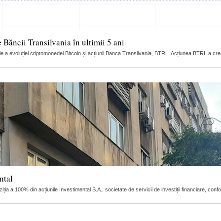
e Băncii Transilvania în ultimii 5 ani
ație a evoluției criptomonedei Bitcoin și acțiunii Banca Transilvania, BTRL. Acțiunea BTRL a cr
ntal
a a 100% din acțiunile Investimental S.A., societate de servicii de investiții financiare, conf