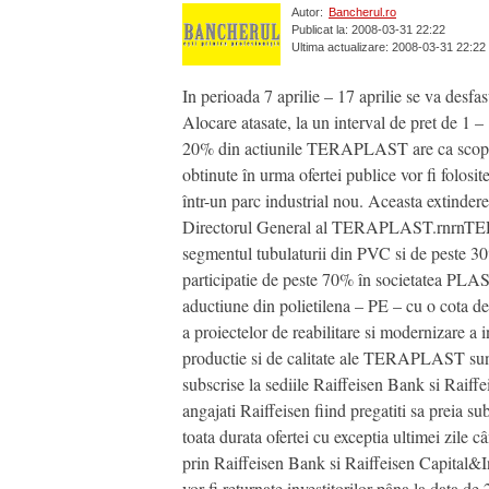
Autor:
Bancherul.ro
Publicat la: 2008-03-31 22:22
Ultima actualizare: 2008-03-31 22:22
In perioada 7 aprilie – 17 aprilie se va des
Alocare atasate, la un interval de pret de 1 –
20% din actiunile TERAPLAST are ca scop atra
obtinute în urma ofertei publice vor fi folosit
într-un parc industrial nou. Aceasta extindere
Directorul General al TERAPLAST.rnrnTERAP
segmentul tubulaturii din PVC si de peste 3
participatie de peste 70% în societatea PL
aductiune din polietilena – PE – cu o cota d
a proiectelor de reabilitare si modernizare a 
productie si de calitate ale TERAPLAST sunt
subscrise la sediile Raiffeisen Bank si Raiff
angajati Raiffeisen fiind pregatiti sa preia s
toata durata ofertei cu exceptia ultimei zil
prin Raiffeisen Bank si Raiffeisen Capital&In
vor fi returnate investitorilor pâna la data d