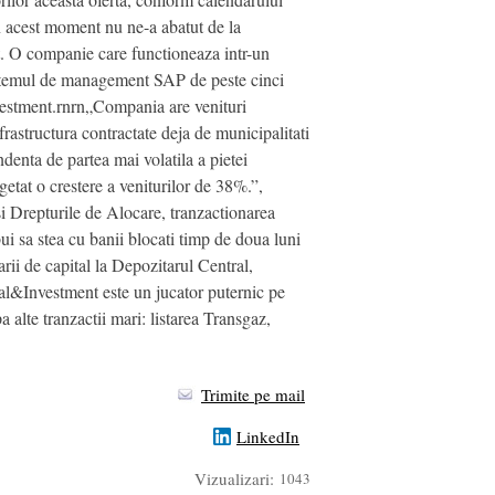
in acest moment nu ne-a abatut de la
t. O companie care functioneaza intr-un
sistemul de management SAP de peste cinci
vestment.rnrn„Compania are venituri
frastructura contractate deja de municipalitati
denta de partea mai volatila a pietei
tat o crestere a veniturilor de 38%.”,
Drepturile de Alocare, tranzactionarea
bui sa stea cu banii blocati timp de doua luni
rarii de capital la Depozitarul Central,
al&Investment este un jucator puternic pe
alte tranzactii mari: listarea Transgaz,
Trimite pe mail
LinkedIn
Vizualizari:
1043