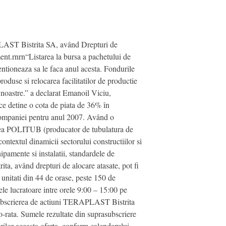
APLAST Bistrita SA, având Drepturi de
ment.rnrn“Listarea la bursa a pachetului de
ntioneaza sa le faca anul acesta. Fondurile
roduse si relocarea facilitatilor de productie
e noastre.” a declarat Emanoil Viciu,
detine o cota de piata de 36% în
 companiei pentru anul 2007. Având o
tea POLITUB (producator de tubulatura de
textul dinamicii sectorului constructiilor si
ipamente si instalatii, standardele de
, având drepturi de alocare atasate, pot fi
unitati din 44 de orase, peste 150 de
ele lucratoare intre orele 9:00 – 15:00 pe
a subscrierea de actiuni TERAPLAST Bistrita
o-rata. Sumele rezultate din suprasubscriere
orilor aceasta oferta, conform calendarului