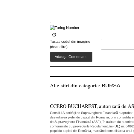
Tastati codul din imagine
(doar cifre)
Alte stiri din categoria:
BURSA
CCP.RO BUCHAREST, autorizată de ASF în
Consiliul Autorității de Supraveghere Financiară a aprobat
dezvoltarea pieței de capital din România, prin consolidare
de Supraveghere Financiară (ASF), în calitate de autoritate
conformitate cu prevederile Regulamentului (UE) nr. 648/20
pieței de capital din România, marcând consolidarea unui pi