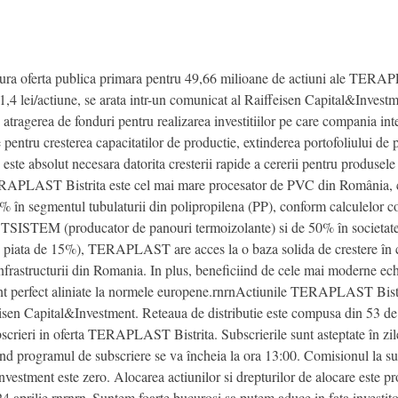
fasura oferta publica primara pentru 49,66 milioane de actiuni ale TER
 1,4 lei/actiune, se arata intr-un comunicat al Raiffeisen Capital&Invest
gerea de fonduri pentru realizarea investitiilor pe care compania inte
e pentru cresterea capacitatilor de productie, extinderea portofoliului de p
 este absolut necesara datorita cresterii rapide a cererii pentru produsel
LAST Bistrita este cel mai mare procesator de PVC din România, ce 
0% în segmentul tubulaturii din polipropilena (PP), conform calculelor
ASTSISTEM (producator de panouri termoizolante) si de 50% în societa
e piata de 15%), TERAPLAST are acces la o baza solida de crestere în con
infrastructurii din Romania. In plus, beneficiind de cele mai moderne ech
 perfect aliniate la normele europene.rnrnActiunile TERAPLAST Bistrita
eisen Capital&Investment. Reteaua de distributie este compusa din 53 de 
ubscrieri in oferta TERAPLAST Bistrita. Subscrierile sunt asteptate în zil
e când programul de subscriere se va încheia la ora 13:00. Comisionul l
vestment este zero. Alocarea actiunilor si drepturilor de alocare este pr
e 24 aprilie.rnrnrn„Suntem foarte bucurosi sa putem aduce in fata investit