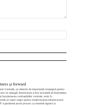
ures și forward
rte Centrală, un obiectiv de importanță strategică pentru
n care se adaugă: Autorizarea a fost acordată de Autoritatea
i funcționarea contrapărților centrale, emis în
ezintă un reper major pentru modernizarea infrastructurii
 ASF a gestionat acest proces cu maximă rigoare și