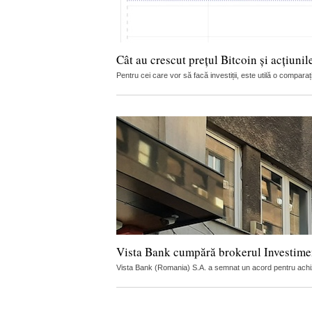
Cât au crescut prețul Bitcoin și acțiunil
Pentru cei care vor să facă investiții, este utilă o compar
Vista Bank cumpără brokerul Investime
Vista Bank (Romania) S.A. a semnat un acord pentru achiziți