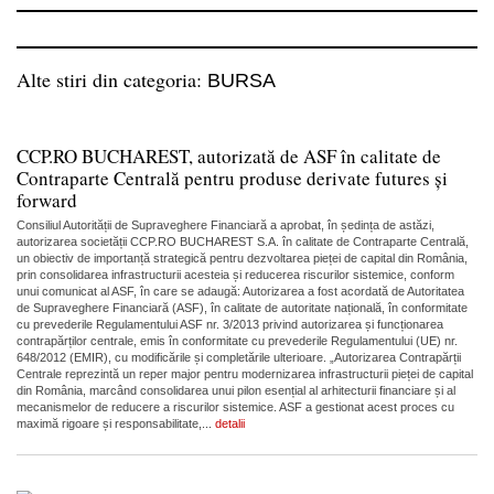
Alte stiri din categoria:
BURSA
CCP.RO BUCHAREST, autorizată de ASF în calitate de
Contraparte Centrală pentru produse derivate futures și
forward
Consiliul Autorității de Supraveghere Financiară a aprobat, în ședința de astăzi,
autorizarea societății CCP.RO BUCHAREST S.A. în calitate de Contraparte Centrală,
un obiectiv de importanță strategică pentru dezvoltarea pieței de capital din România,
prin consolidarea infrastructurii acesteia și reducerea riscurilor sistemice, conform
unui comunicat al ASF, în care se adaugă: Autorizarea a fost acordată de Autoritatea
de Supraveghere Financiară (ASF), în calitate de autoritate națională, în conformitate
cu prevederile Regulamentului ASF nr. 3/2013 privind autorizarea și funcționarea
contrapărților centrale, emis în conformitate cu prevederile Regulamentului (UE) nr.
648/2012 (EMIR), cu modificările și completările ulterioare. „Autorizarea Contrapărții
Centrale reprezintă un reper major pentru modernizarea infrastructurii pieței de capital
din România, marcând consolidarea unui pilon esențial al arhitecturii financiare și al
mecanismelor de reducere a riscurilor sistemice. ASF a gestionat acest proces cu
maximă rigoare și responsabilitate,...
detalii