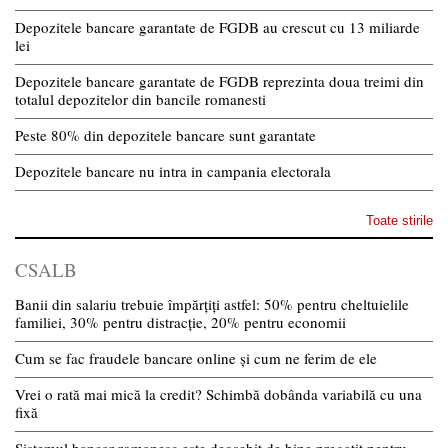
Depozitele bancare garantate de FGDB au crescut cu 13 miliarde
lei
Depozitele bancare garantate de FGDB reprezinta doua treimi din
totalul depozitelor din bancile romanesti
Peste 80% din depozitele bancare sunt garantate
Depozitele bancare nu intra in campania electorala
Toate stirile
CSALB
Banii din salariu trebuie împărțiți astfel: 50% pentru cheltuielile
familiei, 30% pentru distracție, 20% pentru economii
Cum se fac fraudele bancare online și cum ne ferim de ele
Vrei o rată mai mică la credit? Schimbă dobânda variabilă cu una
fixă
Sistemul bancar romanesc este deosebit de bine pregatit pentru