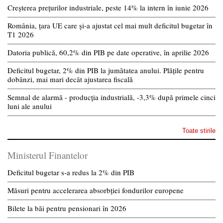
Creșterea prețurilor industriale, peste 14% la intern în iunie 2026
România, țara UE care și-a ajustat cel mai mult deficitul bugetar în
T1 2026
Datoria publică, 60,2% din PIB pe date operative, în aprilie 2026
Deficitul bugetar, 2% din PIB la jumătatea anului. Plățile pentru
dobânzi, mai mari decât ajustarea fiscală
Semnal de alarmă - producția industrială, -3,3% după primele cinci
luni ale anului
Toate stirile
Ministerul Finantelor
Deficitul bugetar s-a redus la 2% din PIB
Măsuri pentru accelerarea absorbției fondurilor europene
Bilete la băi pentru pensionari în 2026