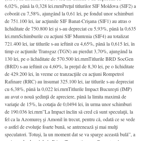
6,02%, până la 0,328 lei.rnrnPreţul titlurilor SIF Moldova (SIF2) a
coborât cu 7,58%, ajungând la 0,61 lei, pe fondul unor schimburi
de 751.100 lei, iar acţiunile SIF Banat-Crişana (SIF1) au atras o
lichiditate de 750.800 lei şi s-au depreciat cu 5,93%, până la 0,635
lei.rnrnSchimburile cu acţiuni SIF Muntenia (SIF4) au totalizat
721.400 lei, iar titlurile s-au ieftinit cu 4,65%, până la 0,615 lei, în
timp ce acţiunile Transgaz (TGN) au pierdut 3,70%, ajungând la
130 lei, pe o lichiditate de 570.500 lei.rnrnTitlurile BRD SocGen
(BRD) s-au ieftinit cu 4,60%, la preţul de 8,30 lei, pe o lichiditate
de 429.200 lei, în vreme ce tranzacţiile cu acţiuni Rompetrol
Rafinare (RRC) au însumat 325.100 lei, iar titlurile s-au depreciat
cu 6,38%, până la 0,022 lei.rnrnTitlurile Impact Bucureşti (IMP)
au avut o nouă şedinţă de apreciere, până la limita maximă de
variaţie de 15%, la cotaţia de 0,0494 lei, în urma unor schimburi
de 190.036 lei.rnrn”La Impact înclin să cred că sunt speculaţii, la
fel ca la Azomureş şi Amonil în trecut, pentru că, odată ce se vede
o astfel de evoluţie foarte bună, se antrenează şi mai mulţi
speculatori. Totuşi, la un moment dat se va sparge această bulă”, a