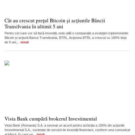
Cât au crescut prețul Bitcoin și acțiunile Băncii
Transilvania în ultimii 5 ani
Pentru cei care vor să facă investiții, este utilă o comparație a evoluției criptomonedei
Bitcoin și acțiunii Banca Transilvania, BTRL. Acțiunea BTRL a crescut cu 180% timp
de 5 ani,...
detalii
Vista Bank cumpără brokerul Investimental
Vista Bank (Romania) S.A. a semnat un acord pentru achiziția a 100% din acțiunile
Investimental S.A., societate de servicii de investiții financiare, conform unui comunicat
al băncii, în care se...
detalii