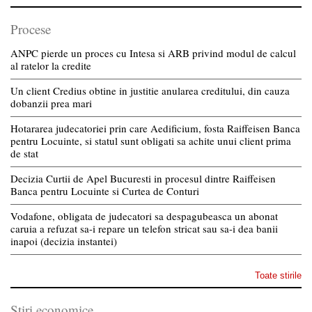
Procese
ANPC pierde un proces cu Intesa si ARB privind modul de calcul
al ratelor la credite
Un client Credius obtine in justitie anularea creditului, din cauza
dobanzii prea mari
Hotararea judecatoriei prin care Aedificium, fosta Raiffeisen Banca
pentru Locuinte, si statul sunt obligati sa achite unui client prima
de stat
Decizia Curtii de Apel Bucuresti in procesul dintre Raiffeisen
Banca pentru Locuinte si Curtea de Conturi
Vodafone, obligata de judecatori sa despagubeasca un abonat
caruia a refuzat sa-i repare un telefon stricat sau sa-i dea banii
inapoi (decizia instantei)
Toate stirile
Stiri economice