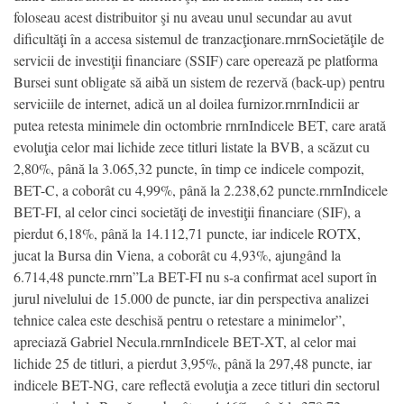
foloseau acest distribuitor şi nu aveau unul secundar au avut
dificultăţi în a accesa sistemul de tranzacţionare.rnrnSocietăţile de
servicii de investiţii financiare (SSIF) care operează pe platforma
Bursei sunt obligate să aibă un sistem de rezervă (back-up) pentru
serviciile de internet, adică un al doilea furnizor.rnrnIndicii ar
putea retesta minimele din octombrie rnrnIndicele BET, care arată
evoluţia celor mai lichide zece titluri listate la BVB, a scăzut cu
2,80%, până la 3.065,32 puncte, în timp ce indicele compozit,
BET-C, a coborât cu 4,99%, până la 2.238,62 puncte.rnrnIndicele
BET-FI, al celor cinci societăţi de investiţii financiare (SIF), a
pierdut 6,18%, până la 14.112,71 puncte, iar indicele ROTX,
jucat la Bursa din Viena, a coborât cu 4,93%, ajungând la
6.714,48 puncte.rnrn”La BET-FI nu s-a confirmat acel suport în
jurul nivelului de 15.000 de puncte, iar din perspectiva analizei
tehnice calea este deschisă pentru o retestare a minimelor”,
apreciază Gabriel Necula.rnrnIndicele BET-XT, al celor mai
lichide 25 de titluri, a pierdut 3,95%, până la 297,48 puncte, iar
indicele BET-NG, care reflectă evoluţia a zece titluri din sectorul