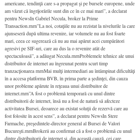
americane, tendinţă care s-a propagat şi pe bursele europene, unde
am văzut că îngrijorările sunt din ce în ce mai mari”, a declarat
pentru NewsIn Gabriel Necula, broker la Prime
Transaction.rnrn”La noi, cotaţiile nu au rezistat la nivelurile la care
ajunseseră după ultima revenire, iar volumele nu au fost foarte
mari, ceea ce sugerează că nu au mai apărut acei cumpărători
agresivi pe SIF-uri, care au dus la o revenire atât de
spectaculoasă”, a adăugat Necula.rnrnProblemele tehnice ale unui
distribuitor de internet au îngreunat pentru scurt timp
tranzacţionarea rnrnMai mulţi intermediari au întâmpinat dificultăţi
în a accesa platforma BVB, în prima parte a şedinţei, din cauza
unor probleme apărute în reţeaua unui distribuitor de
internet.rnrn”A fost o problemă temporară cu unul dintre
distribuitorii de internet, însă nu a fost de natură să afecteze
activitatea Bursei, deoarece au existat soluţii de rezervă care au
fost folosite în acest sens”, a declarat pentru NewsIn Stere
Farmache, preşedintele-director general al Bursei de Valori
Bucureşti.rnrnBrokerii au confirmat că a fost o problemă cu unul
dintre distribuitorii de internet şi, din această cauză, cei care