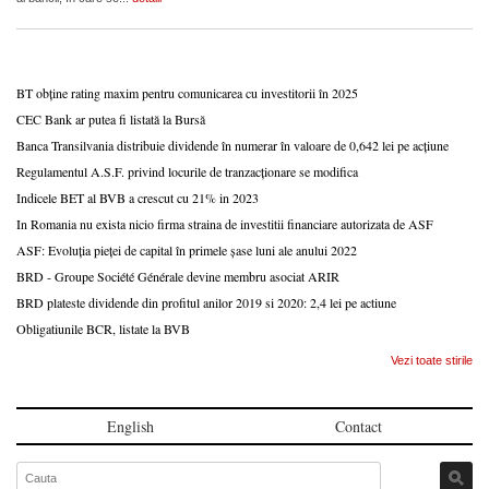
BT obține rating maxim pentru comunicarea cu investitorii în 2025
CEC Bank ar putea fi listată la Bursă
Banca Transilvania distribuie dividende în numerar în valoare de 0,642 lei pe acțiune
Regulamentul A.S.F. privind locurile de tranzacționare se modifica
Indicele BET al BVB a crescut cu 21% in 2023
In Romania nu exista nicio firma straina de investitii financiare autorizata de ASF
ASF: Evoluția pieței de capital în primele șase luni ale anului 2022
BRD - Groupe Société Générale devine membru asociat ARIR
BRD plateste dividende din profitul anilor 2019 si 2020: 2,4 lei pe actiune
Obligatiunile BCR, listate la BVB
Vezi toate stirile
English
Contact