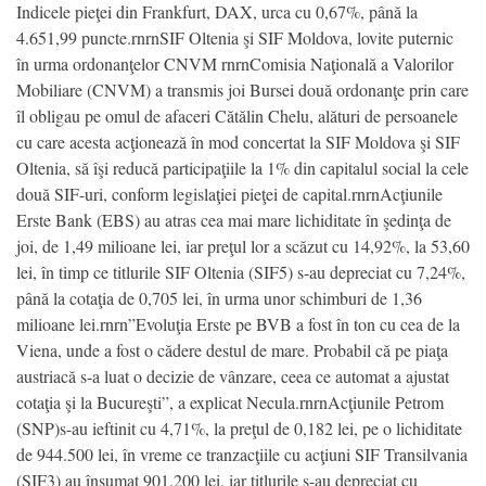
Indicele pieţei din Frankfurt, DAX, urca cu 0,67%, până la
4.651,99 puncte.rnrnSIF Oltenia şi SIF Moldova, lovite puternic
în urma ordonanţelor CNVM rnrnComisia Naţională a Valorilor
Mobiliare (CNVM) a transmis joi Bursei două ordonanţe prin care
îl obligau pe omul de afaceri Cătălin Chelu, alături de persoanele
cu care acesta acţionează în mod concertat la SIF Moldova şi SIF
Oltenia, să îşi reducă participaţiile la 1% din capitalul social la cele
două SIF-uri, conform legislaţiei pieţei de capital.rnrnAcţiunile
Erste Bank (EBS) au atras cea mai mare lichiditate în şedinţa de
joi, de 1,49 milioane lei, iar preţul lor a scăzut cu 14,92%, la 53,60
lei, în timp ce titlurile SIF Oltenia (SIF5) s-au depreciat cu 7,24%,
până la cotaţia de 0,705 lei, în urma unor schimburi de 1,36
milioane lei.rnrn”Evoluţia Erste pe BVB a fost în ton cu cea de la
Viena, unde a fost o cădere destul de mare. Probabil că pe piaţa
austriacă s-a luat o decizie de vânzare, ceea ce automat a ajustat
cotaţia şi la Bucureşti”, a explicat Necula.rnrnAcţiunile Petrom
(SNP)s-au ieftinit cu 4,71%, la preţul de 0,182 lei, pe o lichiditate
de 944.500 lei, în vreme ce tranzacţiile cu acţiuni SIF Transilvania
(SIF3) au însumat 901.200 lei, iar titlurile s-au depreciat cu