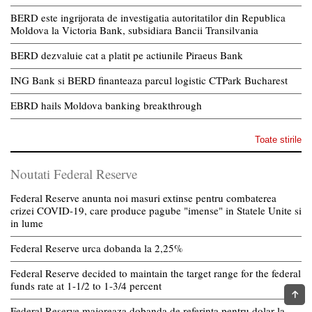
BERD este ingrijorata de investigatia autoritatilor din Republica
Moldova la Victoria Bank, subsidiara Bancii Transilvania
BERD dezvaluie cat a platit pe actiunile Piraeus Bank
ING Bank si BERD finanteaza parcul logistic CTPark Bucharest
EBRD hails Moldova banking breakthrough
Toate stirile
Noutati Federal Reserve
Federal Reserve anunta noi masuri extinse pentru combaterea
crizei COVID-19, care produce pagube "imense" in Statele Unite si
in lume
Federal Reserve urca dobanda la 2,25%
Federal Reserve decided to maintain the target range for the federal
funds rate at 1-1/2 to 1-3/4 percent
Federal Reserve majoreaza dobanda de referinta pentru dolar la