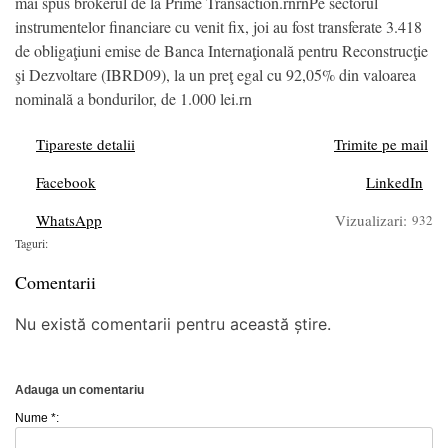
mai spus brokerul de la Prime Transaction.rnrnPe sectorul
instrumentelor financiare cu venit fix, joi au fost transferate 3.418
de obligaţiuni emise de Banca Internaţională pentru Reconstrucţie
şi Dezvoltare (IBRD09), la un preţ egal cu 92,05% din valoarea
nominală a bondurilor, de 1.000 lei.rn
Tipareste detalii
Trimite pe mail
Facebook
LinkedIn
WhatsApp
Vizualizari:
932
Taguri:
Comentarii
Nu există comentarii pentru această știre.
Adauga un comentariu
Nume *: