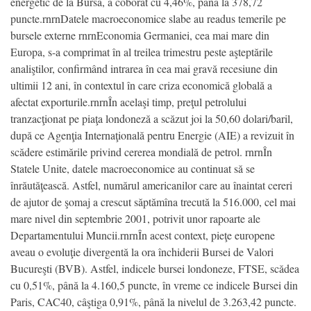
energetic de la Bursă, a coborât cu 4,46%, până la 378,72
puncte.rnrnDatele macroeconomice slabe au readus temerile pe
bursele externe rnrnEconomia Germaniei, cea mai mare din
Europa, s-a comprimat în al treilea trimestru peste aşteptările
analiştilor, confirmând intrarea în cea mai gravă recesiune din
ultimii 12 ani, în contextul în care criza economică globală a
afectat exporturile.rnrnÎn acelaşi timp, preţul petrolului
tranzacţionat pe piaţa londoneză a scăzut joi la 50,60 dolari/baril,
după ce Agenţia Internaţională pentru Energie (AIE) a revizuit în
scădere estimările privind cererea mondială de petrol. rnrnÎn
Statele Unite, datele macroeconomice au continuat să se
înrăutăţească. Astfel, numărul americanilor care au înaintat cereri
de ajutor de şomaj a crescut săptămîna trecută la 516.000, cel mai
mare nivel din septembrie 2001, potrivit unor rapoarte ale
Departamentului Muncii.rnrnÎn acest context, pieţe europene
aveau o evoluţie divergentă la ora închiderii Bursei de Valori
Bucureşti (BVB). Astfel, indicele bursei londoneze, FTSE, scădea
cu 0,51%, până la 4.160,5 puncte, în vreme ce indicele Bursei din
Paris, CAC40, câştiga 0,91%, până la nivelul de 3.263,42 puncte.