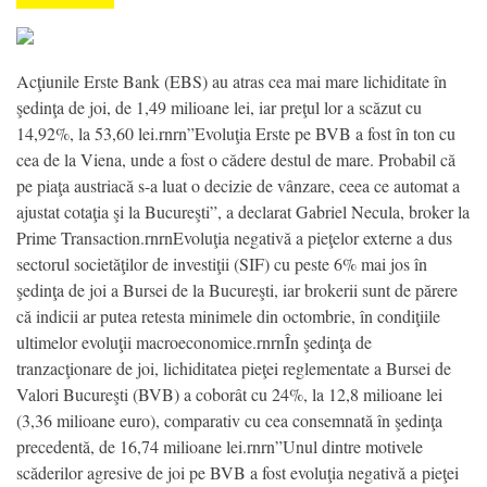
Acţiunile Erste Bank (EBS) au atras cea mai mare lichiditate în
şedinţa de joi, de 1,49 milioane lei, iar preţul lor a scăzut cu
14,92%, la 53,60 lei.rnrn”Evoluţia Erste pe BVB a fost în ton cu
cea de la Viena, unde a fost o cădere destul de mare. Probabil că
pe piaţa austriacă s-a luat o decizie de vânzare, ceea ce automat a
ajustat cotaţia şi la Bucureşti”, a declarat Gabriel Necula, broker la
Prime Transaction.rnrnEvoluţia negativă a pieţelor externe a dus
sectorul societăţilor de investiţii (SIF) cu peste 6% mai jos în
şedinţa de joi a Bursei de la Bucureşti, iar brokerii sunt de părere
că indicii ar putea retesta minimele din octombrie, în condiţiile
ultimelor evoluţii macroeconomice.rnrnÎn şedinţa de
tranzacţionare de joi, lichiditatea pieţei reglementate a Bursei de
Valori Bucureşti (BVB) a coborât cu 24%, la 12,8 milioane lei
(3,36 milioane euro), comparativ cu cea consemnată în şedinţa
precedentă, de 16,74 milioane lei.rnrn”Unul dintre motivele
scăderilor agresive de joi pe BVB a fost evoluţia negativă a pieţei