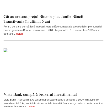
Cât au crescut prețul Bitcoin și acțiunile Băncii
Transilvania în ultimii 5 ani
Pentru cei care vor să facă investiții, este utilă o comparație a evoluției criptomonedei
Bitcoin și acțiunii Banca Transilvania, BTRL. Acțiunea BTRL a crescut cu 180% timp
de 5 ani,...
detalii
Vista Bank cumpără brokerul Investimental
Vista Bank (Romania) S.A. a semnat un acord pentru achiziția a 100% din acțiunile
Investimental S.A., societate de servicii de investiții financiare, conform unui comunicat
al băncii, în care se...
detalii