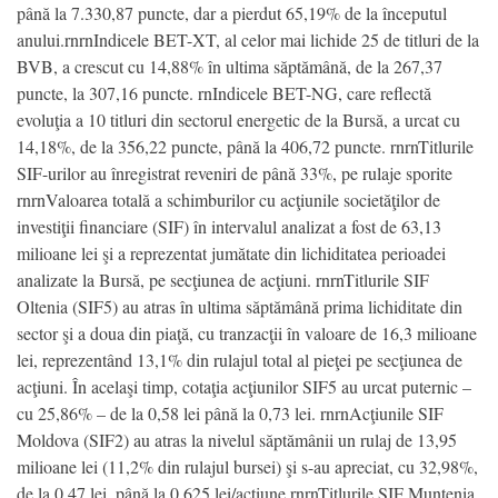
până la 7.330,87 puncte, dar a pierdut 65,19% de la începutul
anului.rnrnIndicele BET-XT, al celor mai lichide 25 de titluri de la
BVB, a crescut cu 14,88% în ultima săptămână, de la 267,37
puncte, la 307,16 puncte. rnIndicele BET-NG, care reflectă
evoluţia a 10 titluri din sectorul energetic de la Bursă, a urcat cu
14,18%, de la 356,22 puncte, până la 406,72 puncte. rnrnTitlurile
SIF-urilor au înregistrat reveniri de până 33%, pe rulaje sporite
rnrnValoarea totală a schimburilor cu acţiunile societăţilor de
investiţii financiare (SIF) în intervalul analizat a fost de 63,13
milioane lei şi a reprezentat jumătate din lichiditatea perioadei
analizate la Bursă, pe secţiunea de acţiuni. rnrnTitlurile SIF
Oltenia (SIF5) au atras în ultima săptămână prima lichiditate din
sector şi a doua din piaţă, cu tranzacţii în valoare de 16,3 milioane
lei, reprezentând 13,1% din rulajul total al pieţei pe secţiunea de
acţiuni. În acelaşi timp, cotaţia acţiunilor SIF5 au urcat puternic –
cu 25,86% – de la 0,58 lei până la 0,73 lei. rnrnAcţiunile SIF
Moldova (SIF2) au atras la nivelul săptămânii un rulaj de 13,95
milioane lei (11,2% din rulajul bursei) şi s-au apreciat, cu 32,98%,
de la 0,47 lei, până la 0,625 lei/acţiune.rnrnTitlurile SIF Muntenia