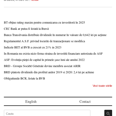
BT obține rating maxim pentru comunicarea cu investitorii în 2025
CEC Bank ar putea fi listată la Bursă
Banca Transilvania distribuie dividende în numerar în valoare de 0,642 lei pe acțiune
Regulamentul A.S.F. privind locurile de tranzacționare se modifica
Indicele BET al BVB a crescut cu 21% in 2023
In Romania nu exista nicio firma straina de investitii financiare autorizata de ASF
ASF: Evoluția pieței de capital în primele șase luni ale anului 2022
BRD - Groupe Société Générale devine membru asociat ARIR
BRD plateste dividende din profitul anilor 2019 si 2020: 2,4 lei pe actiune
Obligatiunile BCR, listate la BVB
Vezi toate stirile
English
Contact