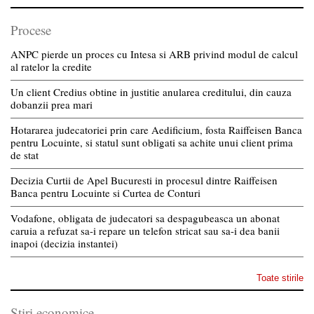
Procese
ANPC pierde un proces cu Intesa si ARB privind modul de calcul
al ratelor la credite
Un client Credius obtine in justitie anularea creditului, din cauza
dobanzii prea mari
Hotararea judecatoriei prin care Aedificium, fosta Raiffeisen Banca
pentru Locuinte, si statul sunt obligati sa achite unui client prima
de stat
Decizia Curtii de Apel Bucuresti in procesul dintre Raiffeisen
Banca pentru Locuinte si Curtea de Conturi
Vodafone, obligata de judecatori sa despagubeasca un abonat
caruia a refuzat sa-i repare un telefon stricat sau sa-i dea banii
inapoi (decizia instantei)
Toate stirile
Stiri economice