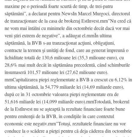
maxime pe o perioadă foarte scurtă de timp, de trei-patru
săptămâni”, a declarat pentru NewsIn Marcel Murgoci, directorul
de tranzacţionare de la casa de brokeraj EstInvest.rnrn”Nu cred că
ne vom mai întâlni cu minimele din octombrie decât dacă vor mai
veni ştiri extrem de negative”, a adăugat el.rnrnÎn ultima
săptămână, la BVB s-au tranzacţionat acţiuni, obligaţiuni,
contracte la termen şi unităţi de fond, care au generat împreună o
lichiditate totală de 130,6 milioane lei (35,3 milioane euro), cu
28,6% mai mult decât în săptămâna precedentă, când schimburile
însumaseră 101,57 milioane lei (27,62 milioane euro).
rnrnCapitalizarea pieţei reglementate a BVB a crescut cu 6,12% în
ultima săptămână, la 54,779 miliarde lei (14,69 miliarde euro),
după ce în 31 octombrie valoarea pieţei reglementate era de
51,616 miliarde lei (14,099 miliarde euro).rnrnTotodată, brokerul
de la EstInvest nu se aşteaptă la rezultate financiare foarte bune
pentru emitenţii de la BVB, în condiţiile în care contextul
economic este negativ.rnrn”Totuşi, rezultatele financiare nu vor
conduce la o scădere a pieţei pentru că deja căderea din octombrie