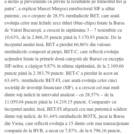
a inclus şi previziunile cu privire la rezultatele pe trimestrul trei şi
patru”, a explicat Marcel Murgoci.rnrnSectorul SIF a săltat
puternic, cu o creştere de 28,5% rnrnIndicele BET, care arată
evoluţia celor mai lichide zece titluri (blue-chips) listate la Bursa
de Valori Bucureşti, a crescut în săptămâna 3 – 7 noiembrie cu
10,63%, de la 2.866,35 puncte până la 3.170,93 puncte. De la
începutul anului însă, BET a pierdut 66,86% din valoare.
rnrnIndicele compozit al pieţei, BET-C, care reflectă evoluţia
acţiunilor listate la primele două categorii ale Bursei cu excepţia
SIF-urilor, a câştigat 9,87% în ultima săptămână, de la 2.169,66
puncte până la 2.383,79 puncte. BET-C a pierdut în acest an
63,44%. rnrnIndicele BET-FI, care arată evoluţia celor cinci
societăţi de investiţii financiare (SIF), a a crescut cel mai mult
dintre toţi indicii în intervalul analizat – cu 28,57% – de la
11.059,04 puncte până la 14.219,15 puncte. Comparativ cu
începutul anului, însă, BET-FI afişează cea mai puternică scădere
dintre toţi indicii, de 81,44%.rnrnIndicele ROTX, jucat la Bursa
din Viena, care reflectă evoluţia a 15 dintre cele mai tranzacţionate
companii de la BVB, a urcat cu 7,87%, de la 6.796,16 puncte,