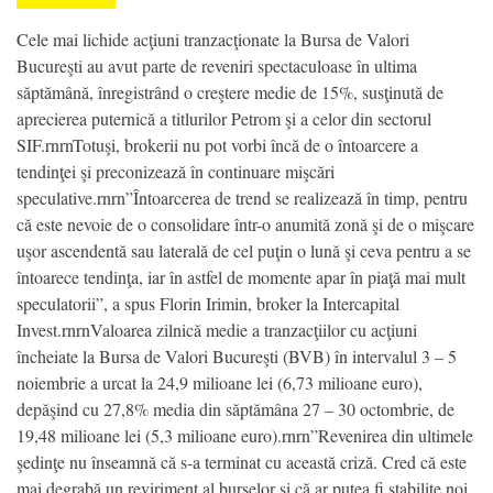
Cele mai lichide acţiuni tranzacţionate la Bursa de Valori
Bucureşti au avut parte de reveniri spectaculoase în ultima
săptămână, înregistrând o creştere medie de 15%, susţinută de
aprecierea puternică a titlurilor Petrom şi a celor din sectorul
SIF.rnrnTotuşi, brokerii nu pot vorbi încă de o întoarcere a
tendinţei şi preconizează în continuare mişcări
speculative.rnrn”Întoarcerea de trend se realizează în timp, pentru
că este nevoie de o consolidare într-o anumită zonă şi de o mişcare
uşor ascendentă sau laterală de cel puţin o lună şi ceva pentru a se
întoarece tendinţa, iar în astfel de momente apar în piaţă mai mult
speculatorii”, a spus Florin Irimin, broker la Intercapital
Invest.rnrnValoarea zilnică medie a tranzacţiilor cu acţiuni
încheiate la Bursa de Valori Bucureşti (BVB) în intervalul 3 – 5
noiembrie a urcat la 24,9 milioane lei (6,73 milioane euro),
depăşind cu 27,8% media din săptămâna 27 – 30 octombrie, de
19,48 milioane lei (5,3 milioane euro).rnrn”Revenirea din ultimele
şedinţe nu înseamnă că s-a terminat cu această criză. Cred că este
mai degrabă un reviriment al burselor şi că ar putea fi stabilite noi