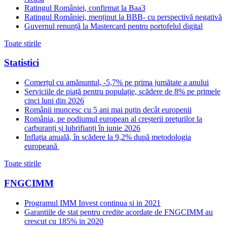
Ratingul României, confirmat la Baa3
Ratingul României, menținut la BBB- cu perspectivă negativă
Guvernul renunță la Mastercard pentru portofelul digital
Toate stirile
Statistici
Comerțul cu amănuntul, -5,7% pe prima jumătate a anului
Serviciile de piață pentru populație, scădere de 8% pe primele
cinci luni din 2026
Românii muncesc cu 5 ani mai puțin decât europenii
România, pe podiumul european al creșterii prețurilor la
carburanți și lubrifianți în iunie 2026
Inflația anuală, în scădere la 9,2% după metodologia
europeană
Toate stirile
FNGCIMM
Programul IMM Invest continua si in 2021
Garantiile de stat pentru credite acordate de FNGCIMM au
crescut cu 185% in 2020