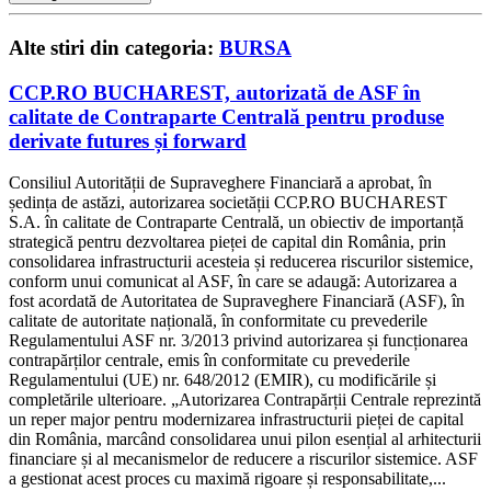
Alte stiri din categoria:
BURSA
CCP.RO BUCHAREST, autorizată de ASF în
calitate de Contraparte Centrală pentru produse
derivate futures și forward
Consiliul Autorității de Supraveghere Financiară a aprobat, în
ședința de astăzi, autorizarea societății CCP.RO BUCHAREST
S.A. în calitate de Contraparte Centrală, un obiectiv de importanță
strategică pentru dezvoltarea pieței de capital din România, prin
consolidarea infrastructurii acesteia și reducerea riscurilor sistemice,
conform unui comunicat al ASF, în care se adaugă: Autorizarea a
fost acordată de Autoritatea de Supraveghere Financiară (ASF), în
calitate de autoritate națională, în conformitate cu prevederile
Regulamentului ASF nr. 3/2013 privind autorizarea și funcționarea
contrapărților centrale, emis în conformitate cu prevederile
Regulamentului (UE) nr. 648/2012 (EMIR), cu modificările și
completările ulterioare. „Autorizarea Contrapărții Centrale reprezintă
un reper major pentru modernizarea infrastructurii pieței de capital
din România, marcând consolidarea unui pilon esențial al arhitecturii
financiare și al mecanismelor de reducere a riscurilor sistemice. ASF
a gestionat acest proces cu maximă rigoare și responsabilitate,...