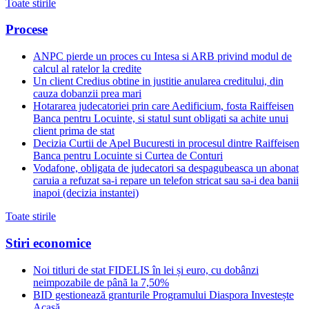
Toate stirile
Procese
ANPC pierde un proces cu Intesa si ARB privind modul de
calcul al ratelor la credite
Un client Credius obtine in justitie anularea creditului, din
cauza dobanzii prea mari
Hotararea judecatoriei prin care Aedificium, fosta Raiffeisen
Banca pentru Locuinte, si statul sunt obligati sa achite unui
client prima de stat
Decizia Curtii de Apel Bucuresti in procesul dintre Raiffeisen
Banca pentru Locuinte si Curtea de Conturi
Vodafone, obligata de judecatori sa despagubeasca un abonat
caruia a refuzat sa-i repare un telefon stricat sau sa-i dea banii
inapoi (decizia instantei)
Toate stirile
Stiri economice
Noi titluri de stat FIDELIS în lei și euro, cu dobânzi
neimpozabile de pânã la 7,50%
BID gestionează granturile Programului Diaspora Investește
Acasă