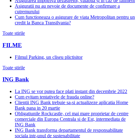
Asigurarea împotriva dezastrelor, valabilă și in caz de faliment
Asiguratii nu au nevoie de documente de confirmare a
cutremurului
Cum functioneaza o asigurare de viata Metropolitan pentru un
credit la Banca Transilvania?
Toate stirile
FILME
Filmul Parking, un cliseu plictisitor
Toate stirile
ING Bank
La ING se vor putea face plati instant din decembrie 2022
Cum evitam tentativele de frauda online?
Clientii ING Bank trebuie sa-si actualizeze aplicatia Home
Bank pana in 20 martie
Obligatiunile Rockcastle, cel mai mare proprietar de centre
comerciale din Europa Centrala si de Est, intermediata de
ING Bank
ING Bank transforma departamentul de responsabilitate
sociala intr-unul de sustenabilitate