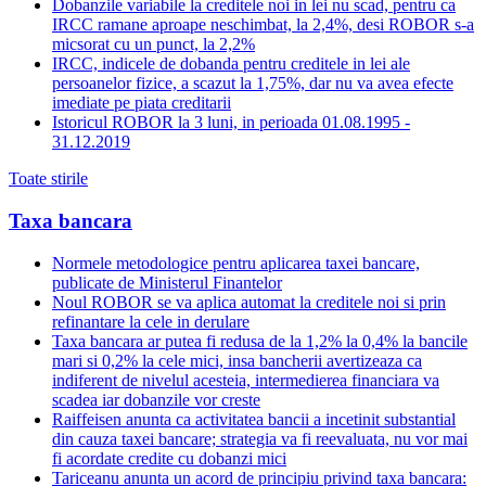
Dobanzile variabile la creditele noi in lei nu scad, pentru ca
IRCC ramane aproape neschimbat, la 2,4%, desi ROBOR s-a
micsorat cu un punct, la 2,2%
IRCC, indicele de dobanda pentru creditele in lei ale
persoanelor fizice, a scazut la 1,75%, dar nu va avea efecte
imediate pe piata creditarii
Istoricul ROBOR la 3 luni, in perioada 01.08.1995 -
31.12.2019
Toate stirile
Taxa bancara
Normele metodologice pentru aplicarea taxei bancare,
publicate de Ministerul Finantelor
Noul ROBOR se va aplica automat la creditele noi si prin
refinantare la cele in derulare
Taxa bancara ar putea fi redusa de la 1,2% la 0,4% la bancile
mari si 0,2% la cele mici, insa bancherii avertizeaza ca
indiferent de nivelul acesteia, intermedierea financiara va
scadea iar dobanzile vor creste
Raiffeisen anunta ca activitatea bancii a incetinit substantial
din cauza taxei bancare; strategia va fi reevaluata, nu vor mai
fi acordate credite cu dobanzi mici
Tariceanu anunta un acord de principiu privind taxa bancara: