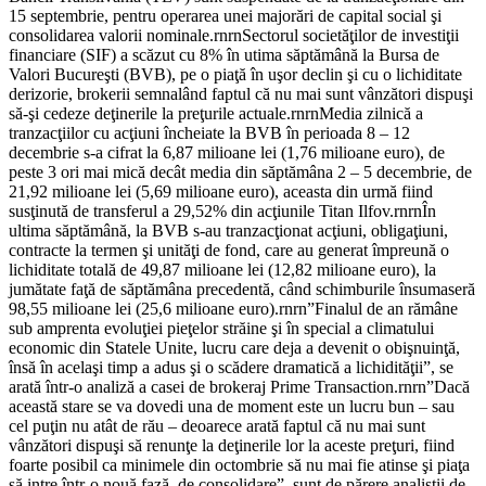
15 septembrie, pentru operarea unei majorări de capital social şi
consolidarea valorii nominale.rnrnSectorul societăţilor de investiţii
financiare (SIF) a scăzut cu 8% în utima săptămână la Bursa de
Valori Bucureşti (BVB), pe o piaţă în uşor declin şi cu o lichiditate
derizorie, brokerii semnalând faptul că nu mai sunt vânzători dispuşi
să-şi cedeze deţinerile la preţurile actuale.rnrnMedia zilnică a
tranzacţiilor cu acţiuni încheiate la BVB în perioada 8 – 12
decembrie s-a cifrat la 6,87 milioane lei (1,76 milioane euro), de
peste 3 ori mai mică decât media din săptămâna 2 – 5 decembrie, de
21,92 milioane lei (5,69 milioane euro), aceasta din urmă fiind
susţinută de transferul a 29,52% din acţiunile Titan Ilfov.rnrnÎn
ultima săptămână, la BVB s-au tranzacţionat acţiuni, obligaţiuni,
contracte la termen şi unităţi de fond, care au generat împreună o
lichiditate totală de 49,87 milioane lei (12,82 milioane euro), la
jumătate faţă de săptămâna precedentă, când schimburile însumaseră
98,55 milioane lei (25,6 milioane euro).rnrn”Finalul de an rămâne
sub amprenta evoluţiei pieţelor străine şi în special a climatului
economic din Statele Unite, lucru care deja a devenit o obişnuinţă,
însă în acelaşi timp a adus şi o scădere dramatică a lichidităţii”, se
arată într-o analiză a casei de brokeraj Prime Transaction.rnrn”Dacă
această stare se va dovedi una de moment este un lucru bun – sau
cel puţin nu atât de rău – deoarece arată faptul că nu mai sunt
vânzători dispuşi să renunţe la deţinerile lor la aceste preţuri, fiind
foarte posibil ca minimele din octombrie să nu mai fie atinse şi piaţa
să intre într-o nouă fază, de consolidare”, sunt de părere analiştii de