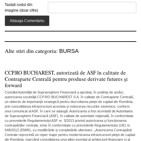
Tastati codul din
imagine (doar cifre)
Alte stiri din categoria:
BURSA
CCP.RO BUCHAREST, autorizată de ASF în calitate de
Contraparte Centrală pentru produse derivate futures și
forward
Consiliul Autorității de Supraveghere Financiară a aprobat, în ședința de astăzi,
autorizarea societății CCP.RO BUCHAREST S.A. în calitate de Contraparte Centrală,
un obiectiv de importanță strategică pentru dezvoltarea pieței de capital din România,
prin consolidarea infrastructurii acesteia și reducerea riscurilor sistemice, conform
unui comunicat al ASF, în care se adaugă: Autorizarea a fost acordată de Autoritatea
de Supraveghere Financiară (ASF), în calitate de autoritate națională, în conformitate
cu prevederile Regulamentului ASF nr. 3/2013 privind autorizarea și funcționarea
contrapărților centrale, emis în conformitate cu prevederile Regulamentului (UE) nr.
648/2012 (EMIR), cu modificările și completările ulterioare. „Autorizarea Contrapărții
Centrale reprezintă un reper major pentru modernizarea infrastructurii pieței de capital
din România, marcând consolidarea unui pilon esențial al arhitecturii financiare și al