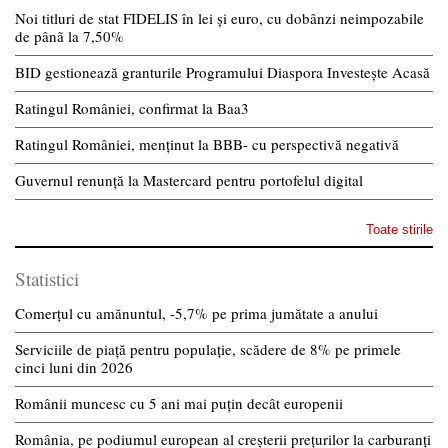
Noi titluri de stat FIDELIS în lei și euro, cu dobânzi neimpozabile
de pânã la 7,50%
BID gestionează granturile Programului Diaspora Investește Acasă
Ratingul României, confirmat la Baa3
Ratingul României, menținut la BBB- cu perspectivă negativă
Guvernul renunță la Mastercard pentru portofelul digital
Toate stirile
Statistici
Comerțul cu amănuntul, -5,7% pe prima jumătate a anului
Serviciile de piață pentru populație, scădere de 8% pe primele
cinci luni din 2026
Românii muncesc cu 5 ani mai puțin decât europenii
România, pe podiumul european al creșterii prețurilor la carburanți