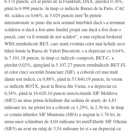
6.174 puncte, cel al pietei de la Frankfurt, DAX, pierdea 0,76%,
pânã la 6.998 puncte, în timp ce indicele Bursei de la Paris, CAC
40, scãdea cu 0,66%, la 5.029 puncte.rnrn”În pietele
internationale se pune din nou semnul întrebãrii dacã s-a terminat
scãderea si dacã a fost atins fundul gropii sau dacã a fost doar o
pauzã, care va fi urmatã de noi scãderi”, a mai explicat brokerul
WBS.rnrnIndicele BET, care aratã evolutia celor mai lichide zece
titluri listate la Bursa de Valori Bucuresti, s-a depreciat cu 0,64%,
la 7.101,18 puncte, în timp ce indicele compozit, BET-C, a
pierdut 0,02%, ajungând la 5.107,27 puncte.rnrnIndicele BET-FI,
al celor cinci societãti financiare (SIF), a coborât cel mai mult
dintre toti indicii, cu 0,88%, pânã la 53.840,19 puncte, în vreme
ce indicele ROTX, jucat la Bursa din Viena, s-a depreciat cu
0,34%, pânã la 16.620,10 puncte.rnrnActiunile SIF Moldova
(SIF2) au atras prima lichiditate din sedinta de marti, de 4,83
milioane lei, iar pretul lor a coborât cu 1,29%, la 2,30 lei, în timp
ce cotatia titlurilor SIF Muntenia (SIF4) a stagnat la 1,70 lei, în
urma unor schimburi de 4,04 milioane lei.rnrnTitlurile SIF Oltenia
(SIF5) au avut un rulaj de 3,54 milioane lei si s-au depreciat cu