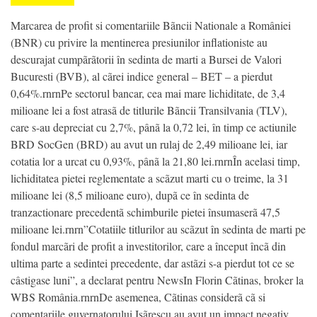
Marcarea de profit si comentariile Bãncii Nationale a României
(BNR) cu privire la mentinerea presiunilor inflationiste au
descurajat cumpãrãtorii în sedinta de marti a Bursei de Valori
Bucuresti (BVB), al cãrei indice general – BET – a pierdut
0,64%.rnrnPe sectorul bancar, cea mai mare lichiditate, de 3,4
milioane lei a fost atrasã de titlurile Bãncii Transilvania (TLV),
care s-au depreciat cu 2,7%, pânã la 0,72 lei, în timp ce actiunile
BRD SocGen (BRD) au avut un rulaj de 2,49 milioane lei, iar
cotatia lor a urcat cu 0,93%, pânã la 21,80 lei.rnrnÎn acelasi timp,
lichiditatea pietei reglementate a scãzut marti cu o treime, la 31
milioane lei (8,5 milioane euro), dupã ce în sedinta de
tranzactionare precedentã schimburile pietei însumaserã 47,5
milioane lei.rnrn”Cotatiile titlurilor au scãzut în sedinta de marti pe
fondul marcãri de profit a investitorilor, care a început încã din
ultima parte a sedintei precedente, dar astãzi s-a pierdut tot ce se
câstigase luni”, a declarat pentru NewsIn Florin Cãtinas, broker la
WBS România.rnrnDe asemenea, Cãtinas considerã cã si
comentariile guvernatorului Isãrescu au avut un impact negativ