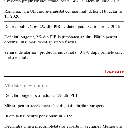
Creșterea prețurilor industriale, peste 14% la intern în iunie 2026
România, țara UE care și-a ajustat cel mai mult deficitul bugetar în
T1 2026
Datoria publică, 60,2% din PIB pe date operative, în aprilie 2026
Deficitul bugetar, 2% din PIB la jumătatea anului. Plățile pentru
dobânzi, mai mari decât ajustarea fiscală
Semnal de alarmă - producția industrială, -3,3% după primele cinci
luni ale anului
Toate stirile
Ministerul Finantelor
Deficitul bugetar s-a redus la 2% din PIB
Măsuri pentru accelerarea absorbției fondurilor europene
Bilete la băi pentru pensionari în 2026
Declarația Unică precompletată se găsește în secțiunea Mesaje din