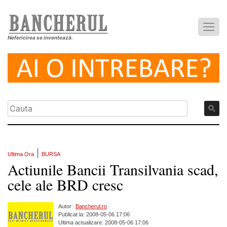
Nefericirea se inventează.
|
Ultima Ora
BURSA
Actiunile Bancii Transilvania scad,
cele ale BRD cresc
Autor:
Bancherul.ro
Publicat la: 2008-05-06 17:06
Ultima actualizare: 2008-05-06 17:06