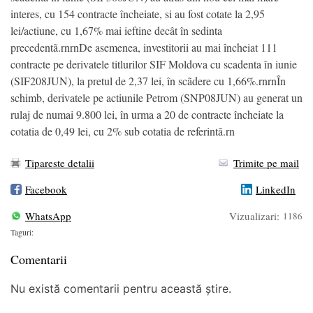
interes, cu 154 contracte încheiate, si au fost cotate la 2,95
lei/actiune, cu 1,67% mai ieftine decât în sedinta
precedentã.rnrnDe asemenea, investitorii au mai încheiat 111
contracte pe derivatele titlurilor SIF Moldova cu scadenta în iunie
(SIF208JUN), la pretul de 2,37 lei, în scãdere cu 1,66%.rnrnÎn
schimb, derivatele pe actiunile Petrom (SNP08JUN) au generat un
rulaj de numai 9.800 lei, în urma a 20 de contracte încheiate la
cotatia de 0,49 lei, cu 2% sub cotatia de referintã.rn
Tipareste detalii
Trimite pe mail
Facebook
LinkedIn
WhatsApp
Vizualizari:
1186
Taguri:
Comentarii
Nu există comentarii pentru această știre.