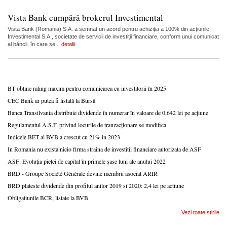
Vista Bank cumpără brokerul Investimental
Vista Bank (Romania) S.A. a semnat un acord pentru achiziția a 100% din acțiunile
Investimental S.A., societate de servicii de investiții financiare, conform unui comunicat
al băncii, în care se...
detalii
BT obține rating maxim pentru comunicarea cu investitorii în 2025
CEC Bank ar putea fi listată la Bursă
Banca Transilvania distribuie dividende în numerar în valoare de 0,642 lei pe acțiune
Regulamentul A.S.F. privind locurile de tranzacționare se modifica
Indicele BET al BVB a crescut cu 21% in 2023
In Romania nu exista nicio firma straina de investitii financiare autorizata de ASF
ASF: Evoluția pieței de capital în primele șase luni ale anului 2022
BRD - Groupe Société Générale devine membru asociat ARIR
BRD plateste dividende din profitul anilor 2019 si 2020: 2,4 lei pe actiune
Obligatiunile BCR, listate la BVB
Vezi toate stirile