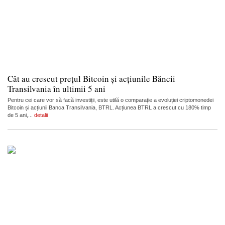
Cât au crescut prețul Bitcoin și acțiunile Băncii
Transilvania în ultimii 5 ani
Pentru cei care vor să facă investiții, este utilă o comparație a evoluției criptomonedei
Bitcoin și acțiunii Banca Transilvania, BTRL. Acțiunea BTRL a crescut cu 180% timp
de 5 ani,...
detalii