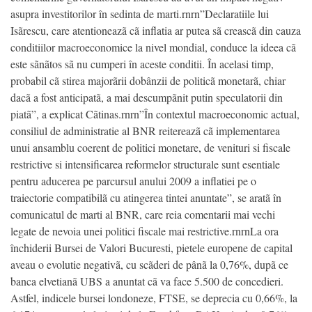
asupra investitorilor în sedinta de marti.rnrn”Declaratiile lui
Isãrescu, care atentioneazã cã inflatia ar putea sã creascã din cauza
conditiilor macroeconomice la nivel mondial, conduce la ideea cã
este sãnãtos sã nu cumperi în aceste conditii. În acelasi timp,
probabil cã stirea majorãrii dobânzii de politicã monetarã, chiar
dacã a fost anticipatã, a mai descumpãnit putin speculatorii din
piatã”, a explicat Cãtinas.rnrn”În contextul macroeconomic actual,
consiliul de administratie al BNR reitereazã cã implementarea
unui ansamblu coerent de politici monetare, de venituri si fiscale
restrictive si intensificarea reformelor structurale sunt esentiale
pentru aducerea pe parcursul anului 2009 a inflatiei pe o
traiectorie compatibilã cu atingerea tintei anuntate”, se aratã în
comunicatul de marti al BNR, care reia comentarii mai vechi
legate de nevoia unei politici fiscale mai restrictive.rnrnLa ora
închiderii Bursei de Valori Bucuresti, pietele europene de capital
aveau o evolutie negativã, cu scãderi de pânã la 0,76%, dupã ce
banca elvetianã UBS a anuntat cã va face 5.500 de concedieri.
Astfel, indicele bursei londoneze, FTSE, se deprecia cu 0,66%, la