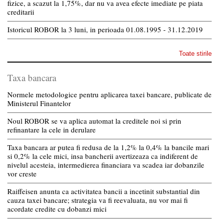
fizice, a scazut la 1,75%, dar nu va avea efecte imediate pe piata
creditarii
Istoricul ROBOR la 3 luni, in perioada 01.08.1995 - 31.12.2019
Toate stirile
Taxa bancara
Normele metodologice pentru aplicarea taxei bancare, publicate de
Ministerul Finantelor
Noul ROBOR se va aplica automat la creditele noi si prin
refinantare la cele in derulare
Taxa bancara ar putea fi redusa de la 1,2% la 0,4% la bancile mari
si 0,2% la cele mici, insa bancherii avertizeaza ca indiferent de
nivelul acesteia, intermedierea financiara va scadea iar dobanzile
vor creste
Raiffeisen anunta ca activitatea bancii a incetinit substantial din
cauza taxei bancare; strategia va fi reevaluata, nu vor mai fi
acordate credite cu dobanzi mici