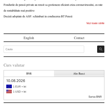
Fondurile de pensii private au reusit sa gestioneze eficient criza coronavirusului, cu rate
de rentabilitate real pozitive
Decizii adoptate de ASF: schimbari in conducerea BT Pensii
Vezi toate stirile
English
Contact
Curs valutar
BNR
Alte Banci
10.08.2026
1 EUR = lei
1 USD = lei
Sursa BNR