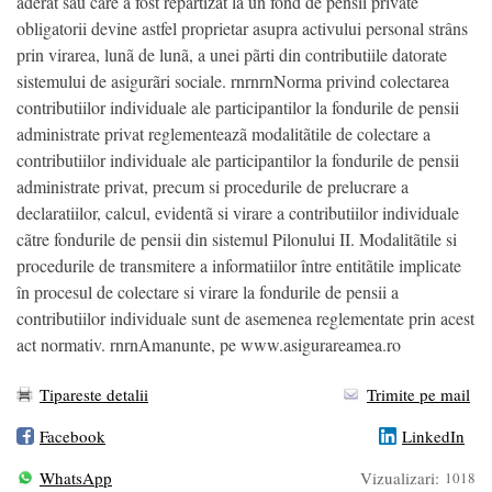
aderat sau care a fost repartizat la un fond de pensii private
obligatorii devine astfel proprietar asupra activului personal strâns
prin virarea, lunã de lunã, a unei pãrti din contributiile datorate
sistemului de asigurãri sociale. rnrnrnNorma privind colectarea
contributiilor individuale ale participantilor la fondurile de pensii
administrate privat reglementeazã modalitãtile de colectare a
contributiilor individuale ale participantilor la fondurile de pensii
administrate privat, precum si procedurile de prelucrare a
declaratiilor, calcul, evidentã si virare a contributiilor individuale
cãtre fondurile de pensii din sistemul Pilonului II. Modalitãtile si
procedurile de transmitere a informatiilor între entitãtile implicate
în procesul de colectare si virare la fondurile de pensii a
contributiilor individuale sunt de asemenea reglementate prin acest
act normativ. rnrnAmanunte, pe www.asigurareamea.ro
Tipareste detalii
Trimite pe mail
Facebook
LinkedIn
WhatsApp
Vizualizari:
1018