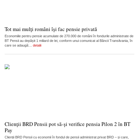
Tot mai mulți români își fac pensie privată
Economiile pentru pensie acumulate de 270.000 de români în fondurile administrate de
BT Pensii au depășit 1 miliard de lei, conform unui comunicat al Băncii Transilvania, în
care se adaugă:...
detalii
Clienții BRD Pensii pot să-și verifice pensia Pilon 2 în BT
Pay
Clienții BRD Pensii cu economii în fondul de pensii administrat privat BRD – și care,