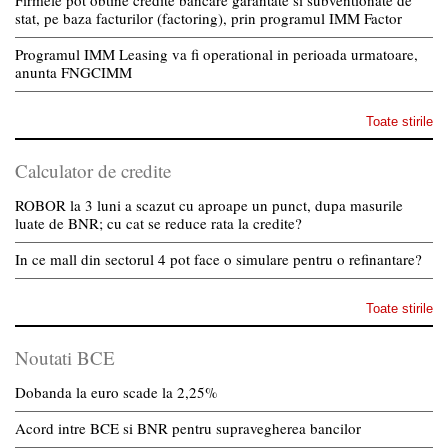
Firmele pot obtine credite bancare garantate si subventionate de
stat, pe baza facturilor (factoring), prin programul IMM Factor
Programul IMM Leasing va fi operational in perioada urmatoare,
anunta FNGCIMM
Toate stirile
Calculator de credite
ROBOR la 3 luni a scazut cu aproape un punct, dupa masurile
luate de BNR; cu cat se reduce rata la credite?
In ce mall din sectorul 4 pot face o simulare pentru o refinantare?
Toate stirile
Noutati BCE
Dobanda la euro scade la 2,25%
Acord intre BCE si BNR pentru supravegherea bancilor