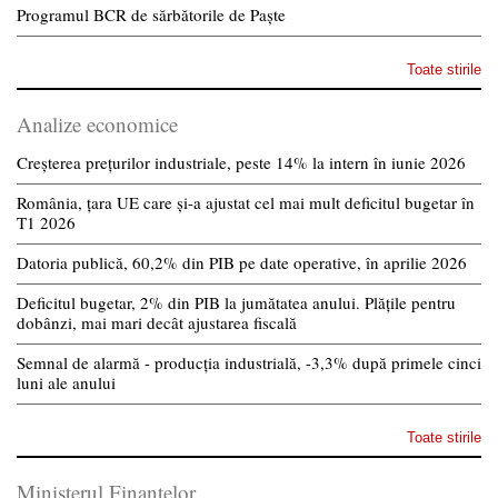
Programul BCR de sărbătorile de Paște
Toate stirile
Analize economice
Creșterea prețurilor industriale, peste 14% la intern în iunie 2026
România, țara UE care și-a ajustat cel mai mult deficitul bugetar în
T1 2026
Datoria publică, 60,2% din PIB pe date operative, în aprilie 2026
Deficitul bugetar, 2% din PIB la jumătatea anului. Plățile pentru
dobânzi, mai mari decât ajustarea fiscală
Semnal de alarmă - producția industrială, -3,3% după primele cinci
luni ale anului
Toate stirile
Ministerul Finantelor