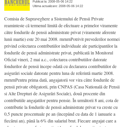
Publicat la: 2008-05-06 14:22
Ultima actualizare: 2008-05-06 14:22
Comisia de Supraveghere a Sistemului de Pensii Private
reaminteste cã termenul limitã de efectuare a primelor viramente
cãtre fondurile de pensii administrate privat (viramente aferente
lunii martie) este 20 mai 2008. rnrnrnPotrivit prevederilor normei
privind colectarea contributiilor individuale ale participantilor la
fondurile de pensii administrate privat, publicatã în Monitorul
Oficial vineri, 2 mai a.c., colectarea contributiilor datorate
fondurilor de pensii începe odatã cu declararea contributiilor de
asigurãri sociale datorate pentru luna de referintã martie 2008.
rnrnrnPentru prima datã, angajatorii vor vira cãtre fondurile de
pensii private obligatorii, prin CNPAS (Casa Nationalã de Pensii
si Alte Drepturi de Asigurãri Sociale), douã procente din
contributiile angajatilor pentru pensie. În urmãtorii 8 ani, cota de
contributie la fondurile de pensii administrate privat va creste cu
0,5 puncte procentuale pe an (începând cu data de 1 ianuarie a
fiecãrui an), pânã la 6% din salariul brut. Fiecare angajat care a