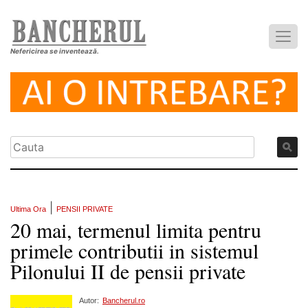
Nefericirea se inventează.
|
Ultima Ora
PENSII PRIVATE
20 mai, termenul limita pentru
primele contributii in sistemul
Pilonului II de pensii private
Autor:
Bancherul.ro