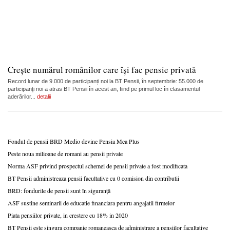
Crește numărul românilor care își fac pensie privată
Record lunar de 9.000 de participanți noi la BT Pensii, în septembrie: 55.000 de
participanți noi a atras BT Pensii în acest an, fiind pe primul loc în clasamentul
aderărilor...
detalii
Fondul de pensii BRD Medio devine Pensia Mea Plus
Peste noua milioane de romani au pensii private
Norma ASF privind prospectul schemei de pensii private a fost modificata
BT Pensii administreaza pensii facultative cu 0 comision din contributii
BRD: fondurile de pensii sunt în siguranță
ASF sustine seminarii de educatie financiara pentru angajatii firmelor
Piata pensiilor private, in crestere cu 18% in 2020
BT Pensii este singura companie romaneasca de administrare a pensiilor facultative