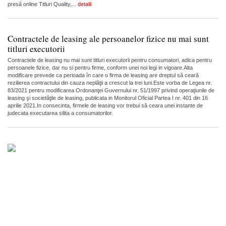
presă online Titluri Quality,...
detalii
Contractele de leasing ale persoanelor fizice nu mai sunt
titluri executorii
Contractele de leasing nu mai sunt titluri executorii pentru consumatori, adica pentru
persoanele fizice, dar nu si pentru firme, conform unei noi legi in vigoare.Alta
modificare prevede ca perioada în care o firma de leasing are dreptul să ceară
rezilierea contractului din cauza neplăţii a crescut la trei luni.Este vorba de Legea nr.
83/2021 pentru modificarea Ordonanţei Guvernului nr. 51/1997 privind operaţiunile de
leasing şi societăţile de leasing, publicata in Monitorul Oficial Partea I nr. 401 din 16
aprilie 2021.In consecinta, firmele de leasing vor trebui să ceara unei instante de
judecata executarea silita a consumatorilor.