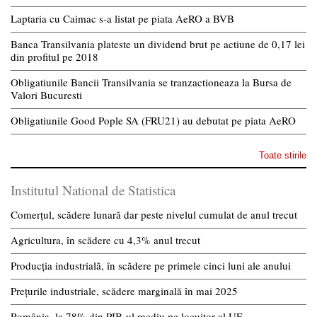
Laptaria cu Caimac s-a listat pe piata AeRO a BVB
Banca Transilvania plateste un dividend brut pe actiune de 0,17 lei
din profitul pe 2018
Obligatiunile Bancii Transilvania se tranzactioneaza la Bursa de
Valori Bucuresti
Obligatiunile Good Pople SA (FRU21) au debutat pe piata AeRO
Toate stirile
Institutul National de Statistica
Comerțul, scădere lunară dar peste nivelul cumulat de anul trecut
Agricultura, în scădere cu 4,3% anul trecut
Producția industrială, în scădere pe primele cinci luni ale anului
Prețurile industriale, scădere marginală în mai 2025
România, la 78% din PIB-ul mediu pe locuitor al UE