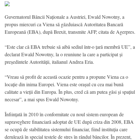
Guvernatorul Băncii Naționale a Austriei, Ewald Nowotny, a
propus miercuri ca Viena să găzduiască Autoritatea Bancară
Europeană (EBA), după Brexit, transmite AFP, citata de Agerpres.
“Este clar că EBA trebuie să aibă sediul într-o țară membră UE”, a
declarat Ewald Nowotny, la o reuniune la care a participat și
președintele Autorității, italianul Andrea Eria.
“Vreau să profit de această ocazie pentru a propune Viena ca o
locație din inima Europei. Viena este orașul cu cea mai bună
calitate a vieții din Europa. În plus, cred că am putea găsi și spațiul
necesar”, a mai spus Ewald Nowotny.
Înființată în 2010 în conformitate cu noul sistem european de
supraveghere financiară adoptat de UE după criza din 2008, EBA
se ocupă de stabilitatea sistemului financiar, fiind instituția care
derulează în special testele de stres în rândul băncilor. În prezent,