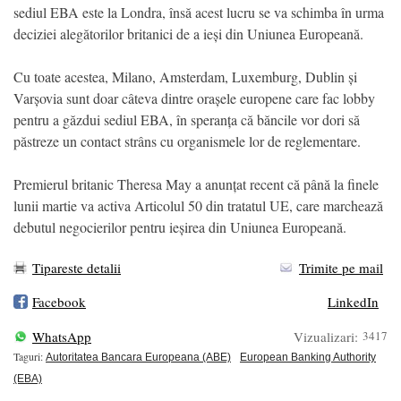
sediul EBA este la Londra, însă acest lucru se va schimba în urma
deciziei alegătorilor britanici de a ieși din Uniunea Europeană.
Cu toate acestea, Milano, Amsterdam, Luxemburg, Dublin și
Varșovia sunt doar câteva dintre orașele europene care fac lobby
pentru a găzdui sediul EBA, în speranța că băncile vor dori să
păstreze un contact strâns cu organismele lor de reglementare.
Premierul britanic Theresa May a anunțat recent că până la finele
lunii martie va activa Articolul 50 din tratatul UE, care marchează
debutul negocierilor pentru ieșirea din Uniunea Europeană.
Tipareste detalii
Trimite pe mail
Facebook
LinkedIn
WhatsApp
Vizualizari:
3417
Taguri:
Autoritatea Bancara Europeana (ABE)
European Banking Authority
(EBA)