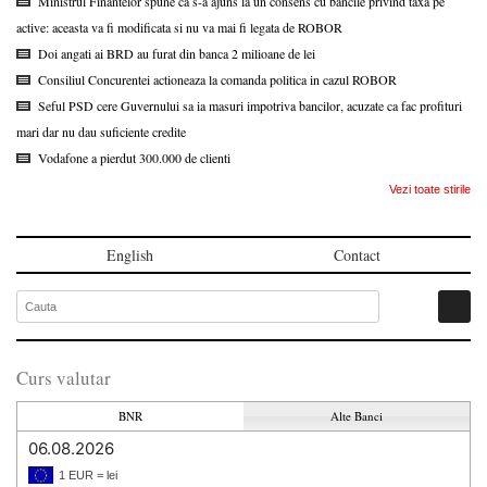
Ministrul Finantelor spune ca s-a ajuns la un consens cu bancile privind taxa pe
active: aceasta va fi modificata si nu va mai fi legata de ROBOR
Doi angati ai BRD au furat din banca 2 milioane de lei
Consiliul Concurentei actioneaza la comanda politica in cazul ROBOR
Seful PSD cere Guvernului sa ia masuri impotriva bancilor, acuzate ca fac profituri
mari dar nu dau suficiente credite
Vodafone a pierdut 300.000 de clienti
Vezi toate stirile
English
Contact
Curs valutar
BNR
Alte Banci
06.08.2026
1 EUR = lei