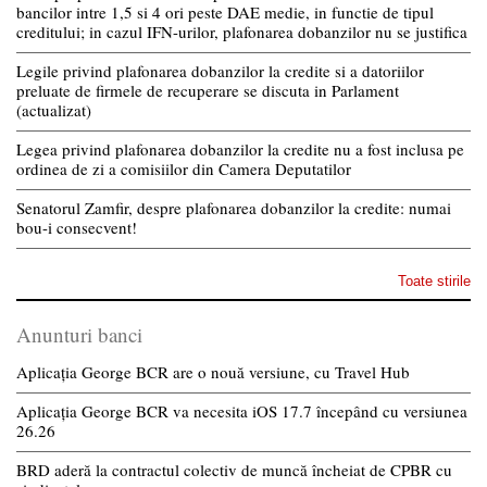
bancilor intre 1,5 si 4 ori peste DAE medie, in functie de tipul
creditului; in cazul IFN-urilor, plafonarea dobanzilor nu se justifica
Legile privind plafonarea dobanzilor la credite si a datoriilor
preluate de firmele de recuperare se discuta in Parlament
(actualizat)
Legea privind plafonarea dobanzilor la credite nu a fost inclusa pe
ordinea de zi a comisiilor din Camera Deputatilor
Senatorul Zamfir, despre plafonarea dobanzilor la credite: numai
bou-i consecvent!
Toate stirile
Anunturi banci
Aplicația George BCR are o nouă versiune, cu Travel Hub
Aplicația George BCR va necesita iOS 17.7 începând cu versiunea
26.26
BRD aderă la contractul colectiv de muncă încheiat de CPBR cu