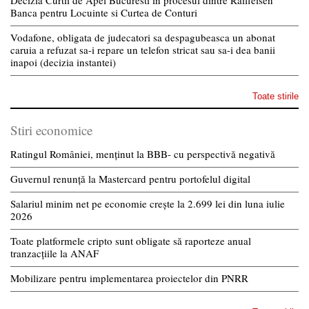
Decizia Curtii de Apel Bucuresti in procesul dintre Raiffeisen
Banca pentru Locuinte si Curtea de Conturi
Vodafone, obligata de judecatori sa despagubeasca un abonat
caruia a refuzat sa-i repare un telefon stricat sau sa-i dea banii
inapoi (decizia instantei)
Toate stirile
Stiri economice
Ratingul României, menținut la BBB- cu perspectivă negativă
Guvernul renunță la Mastercard pentru portofelul digital
Salariul minim net pe economie crește la 2.699 lei din luna iulie
2026
Toate platformele cripto sunt obligate să raporteze anual
tranzacțiile la ANAF
Mobilizare pentru implementarea proiectelor din PNRR