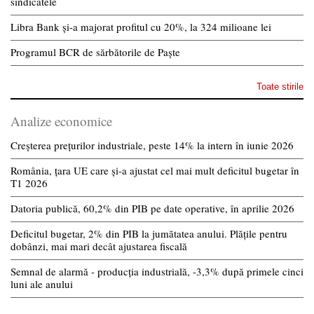
sindicatele
Libra Bank și-a majorat profitul cu 20%, la 324 milioane lei
Programul BCR de sărbătorile de Paște
Toate stirile
Analize economice
Creșterea prețurilor industriale, peste 14% la intern în iunie 2026
România, țara UE care și-a ajustat cel mai mult deficitul bugetar în
T1 2026
Datoria publică, 60,2% din PIB pe date operative, în aprilie 2026
Deficitul bugetar, 2% din PIB la jumătatea anului. Plățile pentru
dobânzi, mai mari decât ajustarea fiscală
Semnal de alarmă - producția industrială, -3,3% după primele cinci
luni ale anului