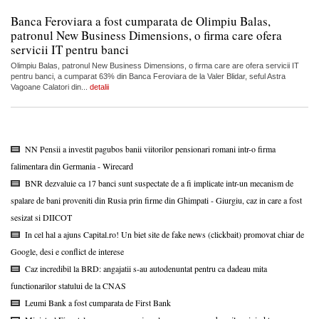
Banca Feroviara a fost cumparata de Olimpiu Balas,
patronul New Business Dimensions, o firma care ofera
servicii IT pentru banci
Olimpiu Balas, patronul New Business Dimensions, o firma care are ofera servicii IT
pentru banci, a cumparat 63% din Banca Feroviara de la Valer Blidar, seful Astra
Vagoane Calatori din...
detalii
NN Pensii a investit pagubos banii viitorilor pensionari romani intr-o firma
falimentara din Germania - Wirecard
BNR dezvaluie ca 17 banci sunt suspectate de a fi implicate intr-un mecanism de
spalare de bani proveniti din Rusia prin firme din Ghimpati - Giurgiu, caz in care a fost
sesizat si DIICOT
In cel hal a ajuns Capital.ro! Un biet site de fake news (clickbait) promovat chiar de
Google, desi e conflict de interese
Caz incredibil la BRD: angajatii s-au autodenuntat pentru ca dadeau mita
functionarilor statului de la CNAS
Leumi Bank a fost cumparata de First Bank