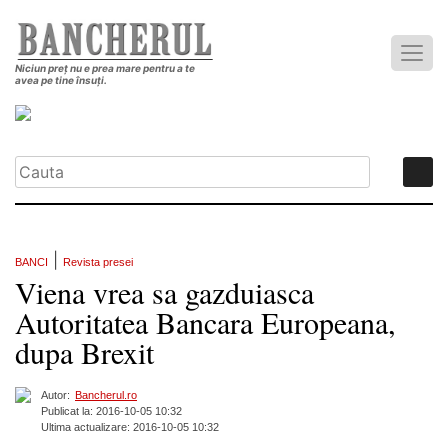
Niciun preț nu e prea mare pentru a te
avea pe tine însuți.
|
BANCI
Revista presei
Viena vrea sa gazduiasca
Autoritatea Bancara Europeana,
dupa Brexit
Autor:
Bancherul.ro
Publicat la: 2016-10-05 10:32
Ultima actualizare: 2016-10-05 10:32