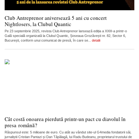
Club Antreprenor aniversează 5 ani cu concert
Nightlosers, la Clubul Quantic
Pe 23 septembrie 2025, revista Club Antreprenor lansează ediția a XXIII-a printr-o
Gală specială organizată la Clubul Quantic, Șoseaua Grozăvești nr. 82, Sector 6,
București, conform unui comunicat de presă, în care se...
detalii
Cât costă onoarea pierdută printr-un pact cu diavolul în
presa română?
Răspunsul este: 5 milioane de euro. Cu atât au vândut site-ul G4media fondatorii săi,
jurnaliștii Cristian Pantazi și Dan Tăpălagă, lui Radu Budeanu, proprietarul trustului de