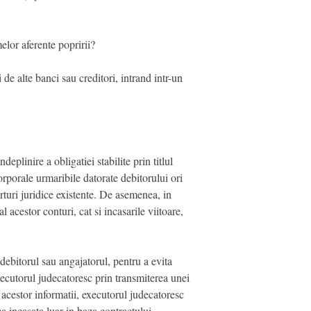
elor aferente popririi?
si de alte banci sau creditori, intrand intr-un
eplinire a obligatiei stabilite prin titlul
orporale urmaribile datorate debitorului ori
rturi juridice existente. De asemenea, in
l acestor conturi, cat si incasarile viitoare,
i, debitorul sau angajatorul, pentru a evita
xecutorul judecatoresc prin transmiterea unei
 acestor informatii, executorul judecatoresc
a incasata luar in baza contractului