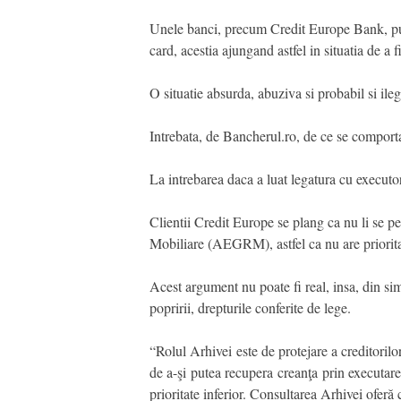
Unele banci, precum Credit Europe Bank, pur s
card, acestia ajungand astfel in situatia de a f
O situatie absurda, abuziva si probabil si ile
Intrebata, de Bancherul.ro, de ce se comporta
La intrebarea daca a luat legatura cu executo
Clientii Credit Europe se plang ca nu li se pe
Mobiliare (AEGRM), astfel ca nu are prioritate 
Acest argument nu poate fi real, insa, din simp
popririi, drepturile conferite de lege.
“Rolul Arhivei este de protejare a creditorilor
de a-şi putea recupera creanţa prin executarea
prioritate inferior. Consultarea Arhivei oferă