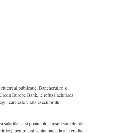
itori ai publicatiei Bancherul.ro si
m Credit Europe Bank, le refuza achitarea
egii, care este virata executorului
a salariile sa-si poata folosi restul sumelor de
ilor), pentru a-si achita ratele la alte credite