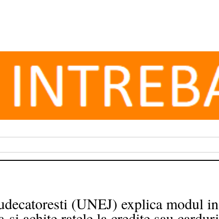
udecatoresti (UNEJ) explica modul in 
-si achite ratele la credite sau carduri