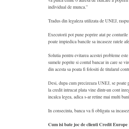
individual de munca.”
Tradus din legaleza utilizata de UNEJ, raspu
Executorii pot pune poprire atat pe conturile si
poate impiedica bancile sa incaseze ratele afe
Solutia pentru evitarea acestei probleme este u
sumele poprite si contul bancar in care se vire
din acesta sa poata fi folositi de titularul co
Desi, dupa cum precizeaza UNEJ, se poate pune
la credit intrucat plata vine dintr-un cont inr
incalca legea, adica s-ar retine mai multi bani
In consecinta, banca va fi obligata sa incaseze
Cum isi bate joc de clienti Credit Europ