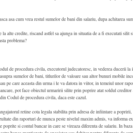
easca asa cum vrea restul sumelor de bani din salariu, dupa achitarea sum
la alte credite, riscand astfel sa ajunga in situatia de a fi executati silit 
easta problema?
dul de procedura civila, executorul judecatoresc, in vederea ducerii la ind
 asupra sumelor de bani, titlurilor de valoare sau altor bunuri mobile inc
au pe care aceasta din urma i le va datora in viitor, in temeiul unor rapo
care, pot face obiectul urmaririi silite prin poprire atat soldul creditor a
 din Codul de procedura civila, daca este cazul.
e angajatorul retine cota legala stabilita prin adresa de infiintare a popriri
rezultate din raporturi de munca peste nivelul maxim admis, va informa e
 poprite si contul bancar in care se vireaza diferenta de salariu. In baza
i catre banca mentionata de angajator sau debitor pentru diferenta de sum