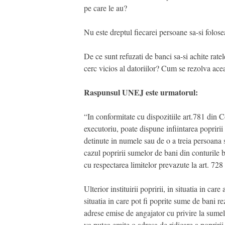
pe care le au?
Nu este dreptul fiecarei persoane sa-si folos
De ce sunt refuzati de banci sa-si achite ratele 
cerc vicios al datoriilor? Cum se rezolva ac
Raspunsul UNEJ este urmatorul:
“In conformitate cu dispozitiile art.781 din Co
executoriu, poate dispune infiintarea popririi
detinute in numele sau de o a treia persoana s
cazul popririi sumelor de bani din conturile ban
cu respectarea limitelor prevazute la art. 728
Ulterior instituirii popririi, in situatia in car
situatia in care pot fi poprite sume de bani 
adrese emise de angajator cu privire la sumele
va putea emite o adresa de ridicare a popriri