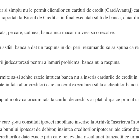
i simplu nu le permit clientilor cu carduri de credit (CardAvantaj) care 
i raportati la Biroul de Credit si in final executati siliti de banca, chiar d
gala, pe care, culmea, banca nici macar nu vrea sa o rezolve.
 astfel, banca a dat un raspuns in doi peri, rezumandu-se sa spuna ca re
rii judecatoresti pentru a lamuri problema, banca nu a raspuns.
rmite sa-si achite ratele intrucat banca nu a inscris cardurile de credit 
in fata altor creditori care au cerut executarea silita a clientilor bancii.
lul motiv ca oricum rata la cardul de credit s-ar plati dupa ce primul cre
 care şi-au constituit ipoteci mobiliare înscrise la Arhivă; înscrierea în
 bunului ipotecat de debitor, înaintea creditorilor ipotecari ale căror d
 creditorilor date exacte prin care pot evalua riscul unei tranzacţii ce ur