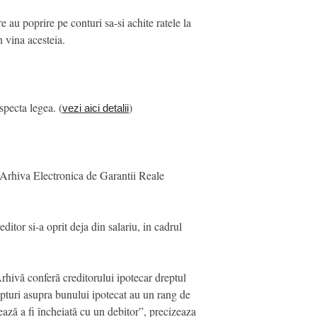
au poprire pe conturi sa-si achite ratele la
in vina acesteia.
specta legea. (
)
vezi aici detalii
in Arhiva Electronica de Garantii Reale
ditor si-a oprit deja din salariu, in cadrul
 Arhivă conferă creditorului ipotecar dreptul
repturi asupra bunului ipotecat au un rang de
mează a fi încheiată cu un debitor”, precizeaza