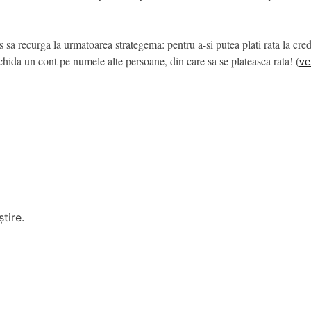
a recurga la urmatoarea strategema: pentru a-si putea plati rata la credi
chida un cont pe numele alte persoane, din care sa se plateasca rata! (
vez
tire.