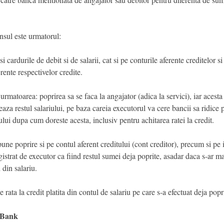
nsul este urmatorul:
 cardurile de debit si de salarii, cat si pe conturile aferente creditelor si
rente respectivelor credite.
rmatoarea: poprirea sa se faca la angajator (adica la servici), iar acesta 
aza restul salariului, pe baza careia executorul va cere bancii sa ridice p
ntului dupa cum doreste acesta, inclusiv pentru achitarea ratei la credit.
 poprire si pe contul aferent creditului (cont creditor), precum si pe i
egistrat de executor ca fiind restul sumei deja poprite, asadar daca s-ar ma
 din salariu.
 rata la credit platita din contul de salariu pe care s-a efectuat deja popr
e Bank