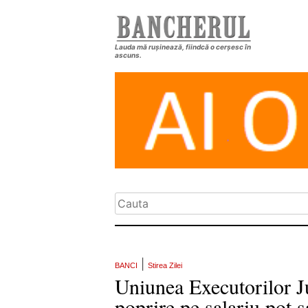
Lauda mă rușinează, fiindcă o cerșesc în
ascuns.
|
BANCI
Stirea Zilei
Uniunea Executorilor J
poprire pe salariu pot sa