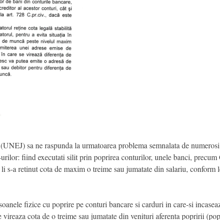
(UNEJ) sa ne raspunda la urmatoarea problema semnalata de numerosi cit
-urilor: fiind executati silit prin poprirea conturilor, unele banci, precu
or li s-a retinut cota de maxim o treime sau jumatate din salariu, conform l
soanele fizice cu poprire pe conturi bancare si carduri in care-si incaseaz
 vireaza cota de o treime sau jumatate din venituri aferenta popririi (poprir