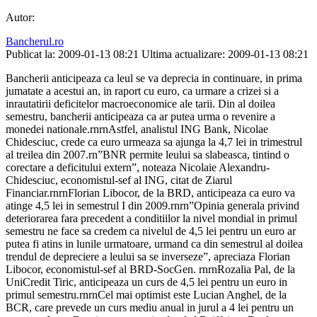
Autor:
Bancherul.ro
Publicat la: 2009-01-13 08:21
Ultima actualizare: 2009-01-13 08:21
Bancherii anticipeaza ca leul se va deprecia in continuare, in prima
jumatate a acestui an, in raport cu euro, ca urmare a crizei si a
inrautatirii deficitelor macroeconomice ale tarii. Din al doilea
semestru, bancherii anticipeaza ca ar putea urma o revenire a
monedei nationale.rnrnAstfel, analistul ING Bank, Nicolae
Chidesciuc, crede ca euro urmeaza sa ajunga la 4,7 lei in trimestrul
al treilea din 2007.rn”BNR permite leului sa slabeasca, tintind o
corectare a deficitului extern”, noteaza Nicolaie Alexandru-
Chidesciuc, economistul-sef al ING, citat de Ziarul
Financiar.rnrnFlorian Libocor, de la BRD, anticipeaza ca euro va
atinge 4,5 lei in semestrul I din 2009.rnrn”Opinia generala privind
deteriorarea fara precedent a conditiilor la nivel mondial in primul
semestru ne face sa credem ca nivelul de 4,5 lei pentru un euro ar
putea fi atins in lunile urmatoare, urmand ca din semestrul al doilea
trendul de depreciere a leului sa se inverseze”, apreciaza Florian
Libocor, economistul-sef al BRD-SocGen. rnrnRozalia Pal, de la
UniCredit Tiric, anticipeaza un curs de 4,5 lei pentru un euro in
primul semestru.rnrnCel mai optimist este Lucian Anghel, de la
BCR, care prevede un curs mediu anual in jurul a 4 lei pentru un