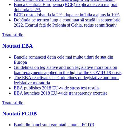
Banca Centrala Europeana (BCE) explica de ce a majorat
dobanda la 2%
BCE creste dobanda la 2%, dupa ce inflatia a ajuns la 10%
Dobânda pe termen lung a continuat să scadă in septembrie
2022. Ecartul față de Polonia și Cehia, redus semnificativ
Toate stirile
Noutati EBA
Bancile romanesti detin cele mai multe titluri de stat din
Europa
Guidelines on legislative and non-legislative moratoria on
loan repayments applied in the light of the COVID-19 crisis
The EBA reactivates its Guidelines on legislative and non-
legislative moratoria
EBA publishes 2018 EU-wide stress test results
EBA launches 2018 EU-wide transparency exercise
Toate stirile
Noutati FGDB
Banii din banci sunt garantati, anunta FGDB