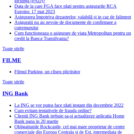
locuință (PAD)?
Data de la care FGA face plati pentru asigurarile RCA
Euroins: 17 mai 2023
Asigurarea împotriva dezastrelor, valabilă și in caz de faliment
Asiguratii nu au nevoie de documente de confirmare a
cutremurului
Cum functioneaza o asigurare de viata Metropolitan pentru un
credit la Banca Transilvania?
Toate stirile
FILME
Filmul Parking, un cliseu plictisitor
Toate stirile
ING Bank
La ING se vor putea face plati instant din decembrie 2022
Cum evitam tentativele de frauda online?
Clientii ING Bank trebuie sa-si actualizeze aplicatia Home
Bank pana in 20 martie
Obligatiunile Rockcastle, cel mai mare proprietar de centre
comerciale din Europa Centrala si de Est, intermediata de