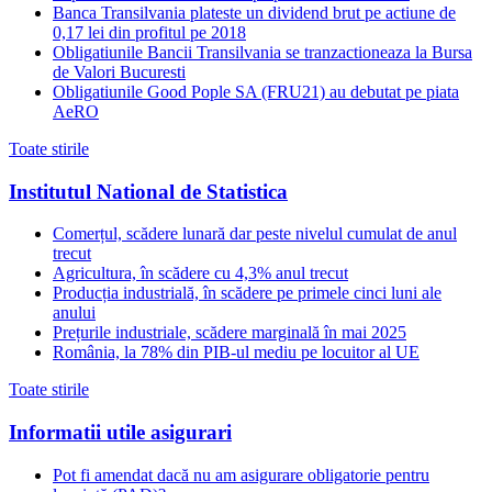
Banca Transilvania plateste un dividend brut pe actiune de
0,17 lei din profitul pe 2018
Obligatiunile Bancii Transilvania se tranzactioneaza la Bursa
de Valori Bucuresti
Obligatiunile Good Pople SA (FRU21) au debutat pe piata
AeRO
Toate stirile
Institutul National de Statistica
Comerțul, scădere lunară dar peste nivelul cumulat de anul
trecut
Agricultura, în scădere cu 4,3% anul trecut
Producția industrială, în scădere pe primele cinci luni ale
anului
Prețurile industriale, scădere marginală în mai 2025
România, la 78% din PIB-ul mediu pe locuitor al UE
Toate stirile
Informatii utile asigurari
Pot fi amendat dacă nu am asigurare obligatorie pentru