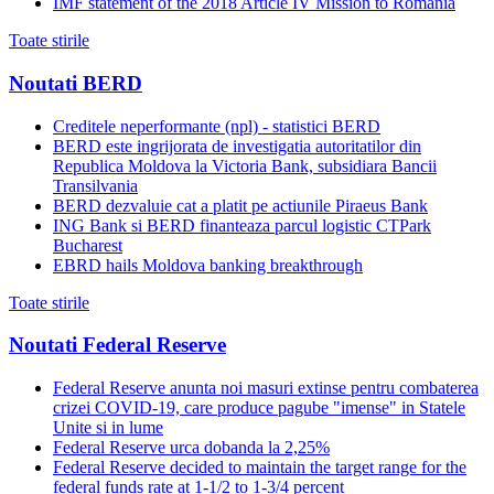
IMF statement of the 2018 Article IV Mission to Romania
Toate stirile
Noutati BERD
Creditele neperformante (npl) - statistici BERD
BERD este ingrijorata de investigatia autoritatilor din
Republica Moldova la Victoria Bank, subsidiara Bancii
Transilvania
BERD dezvaluie cat a platit pe actiunile Piraeus Bank
ING Bank si BERD finanteaza parcul logistic CTPark
Bucharest
EBRD hails Moldova banking breakthrough
Toate stirile
Noutati Federal Reserve
Federal Reserve anunta noi masuri extinse pentru combaterea
crizei COVID-19, care produce pagube "imense" in Statele
Unite si in lume
Federal Reserve urca dobanda la 2,25%
Federal Reserve decided to maintain the target range for the
federal funds rate at 1-1/2 to 1-3/4 percent