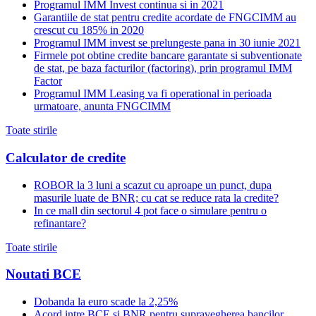
Programul IMM Invest continua si in 2021
Garantiile de stat pentru credite acordate de FNGCIMM au
crescut cu 185% in 2020
Programul IMM invest se prelungeste pana in 30 iunie 2021
Firmele pot obtine credite bancare garantate si subventionate
de stat, pe baza facturilor (factoring), prin programul IMM
Factor
Programul IMM Leasing va fi operational in perioada
urmatoare, anunta FNGCIMM
Toate stirile
Calculator de credite
ROBOR la 3 luni a scazut cu aproape un punct, dupa
masurile luate de BNR; cu cat se reduce rata la credite?
In ce mall din sectorul 4 pot face o simulare pentru o
refinantare?
Toate stirile
Noutati BCE
Dobanda la euro scade la 2,25%
Acord intre BCE si BNR pentru supravegherea bancilor