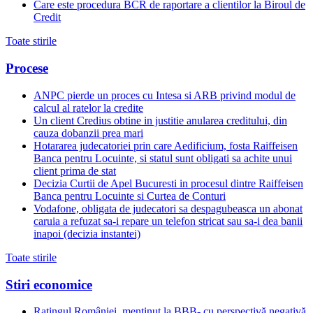
Care este procedura BCR de raportare a clientilor la Biroul de
Credit
Toate stirile
Procese
ANPC pierde un proces cu Intesa si ARB privind modul de
calcul al ratelor la credite
Un client Credius obtine in justitie anularea creditului, din
cauza dobanzii prea mari
Hotararea judecatoriei prin care Aedificium, fosta Raiffeisen
Banca pentru Locuinte, si statul sunt obligati sa achite unui
client prima de stat
Decizia Curtii de Apel Bucuresti in procesul dintre Raiffeisen
Banca pentru Locuinte si Curtea de Conturi
Vodafone, obligata de judecatori sa despagubeasca un abonat
caruia a refuzat sa-i repare un telefon stricat sau sa-i dea banii
inapoi (decizia instantei)
Toate stirile
Stiri economice
Ratingul României, menținut la BBB- cu perspectivă negativă