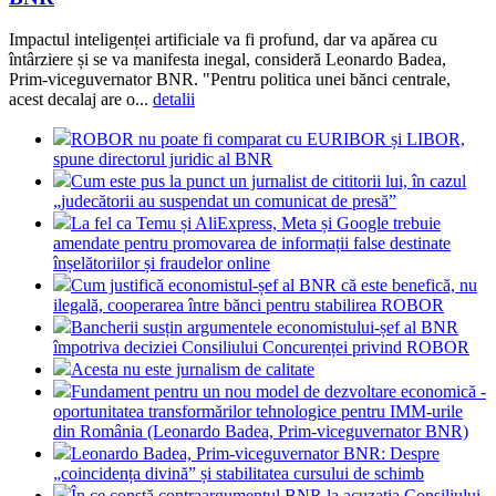
Impactul inteligenței artificiale va fi profund, dar va apărea cu
întârziere și se va manifesta inegal, consideră Leonardo Badea,
Prim-viceguvernator BNR. "Pentru politica unei bănci centrale,
acest decalaj are o...
detalii
ROBOR nu poate fi comparat cu EURIBOR și LIBOR,
spune directorul juridic al BNR
Cum este pus la punct un jurnalist de cititorii lui, în cazul
„judecătorii au suspendat un comunicat de presă”
La fel ca Temu și AliExpress, Meta și Google trebuie
amendate pentru promovarea de informații false destinate
înșelătoriilor și fraudelor online
Cum justifică economistul-șef al BNR că este benefică, nu
ilegală, cooperarea între bănci pentru stabilirea ROBOR
Bancherii susțin argumentele economistului-șef al BNR
împotriva deciziei Consiliului Concurenței privind ROBOR
Acesta nu este jurnalism de calitate
Fundament pentru un nou model de dezvoltare economică -
oportunitatea transformărilor tehnologice pentru IMM-urile
din România (Leonardo Badea, Prim-viceguvernator BNR)
Leonardo Badea, Prim-viceguvernator BNR: Despre
„coincidența divină” și stabilitatea cursului de schimb
În ce constă contraargumentul BNR la acuzația Consiliului