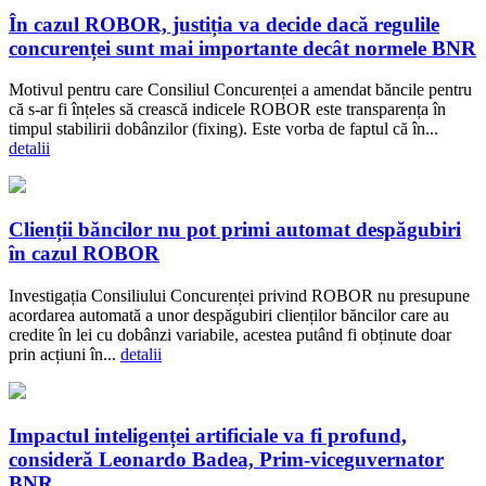
În cazul ROBOR, justiția va decide dacă regulile
concurenței sunt mai importante decât normele BNR
Motivul pentru care Consiliul Concurenței a amendat băncile pentru
că s-ar fi înțeles să crească indicele ROBOR este transparența în
timpul stabilirii dobânzilor (fixing). Este vorba de faptul că în...
detalii
Clienții băncilor nu pot primi automat despăgubiri
în cazul ROBOR
Investigația Consiliului Concurenței privind ROBOR nu presupune
acordarea automată a unor despăgubiri clienților băncilor care au
credite în lei cu dobânzi variabile, acestea putând fi obținute doar
prin acțiuni în...
detalii
Impactul inteligenței artificiale va fi profund,
consideră Leonardo Badea, Prim-viceguvernator
BNR