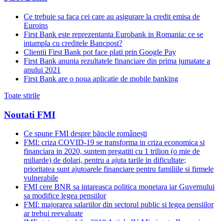
Ce trebuie sa faca cei care au asigurare la credit emisa de
Euroins
First Bank este reprezentanta Eurobank in Romania: ce se
intampla cu creditele Bancpost?
Clientii First Bank pot face plati prin Google Pay
First Bank anunta rezultatele financiare din prima jumatate a
anului 2021
First Bank are o noua aplicatie de mobile banking
Toate stirile
Noutati FMI
Ce spune FMI despre băncile românești
FMI: criza COVID-19 se transforma in criza economica si
financiara in 2020, suntem pregatiti cu 1 trilion (o mie de
miliarde) de dolari, pentru a ajuta tarile in dificultate;
prioritatea sunt ajutoarele financiare pentru familiile si firmele
vulnerabile
FMI cere BNR sa intareasca politica monetara iar Guvernului
sa modifice legea pensiilor
FMI: majorarea salariilor din sectorul public si legea pensiilor
ar trebui reevaluate