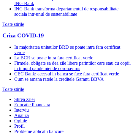
ING Bank
ING Bank transforma departamentul de responsabilitate
sociala intr-unul de sustenabilitate
Toate stirile
Criza COVID-19
In majoritatea unitatilor BRD se poate intra fara certificat
verde
La BCR se poate intra fara certificat verde
Firmele, obligate sa dea zile libere parintilor care stau cu copiii
in timpul pandemiei de coronavirus
CEC Bank: accesul in banca se face fara certificat verde
Cum se amana ratele la creditele Garanti BBVA
Toate stirile
Stirea Zilei
Educatie financiara
Interviu
Analiza
Opinie
Profil
Probleme aplicații bancare