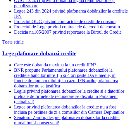
OUG 13/2011 privind dobânda legală remuneratorie și
penalizatoare
Legea 243 din 2024 privind plafonarea dobânzilor la creditele
IFN
Proiectul OUG privind contractele de credit de consum
Proiectul de Lege privind contractele de credit de consum
Decizia nr.105/2007 privind raportarea la Biroul de Credit
Toate stirile
Lege plafonare dobanzi credite
Care este dobanda maxima la un credit IFN?
BNR propune Parlamentului plafonarea dobanzilor la
creditele bancilor intre 1,5 si 4 ori peste DAE medie, in
functie de tipul creditului; in cazul IFN-urilor, plafonarea
dobanzilor nu se justifica
Legile privind plafonarea dobanzilor la credite si a datoriilor
preluate de firmele de recuperare se discuta in Parlament
(actualizat)
Legea privind plafonarea dobanzilor la credite nu a fost
inclusa pe ordinea de zi a comisiilor din Camera Deputatilor
Senatorul Zamfir, despre plafonarea dobanzilor la credite:
numai bou-i consecvent!