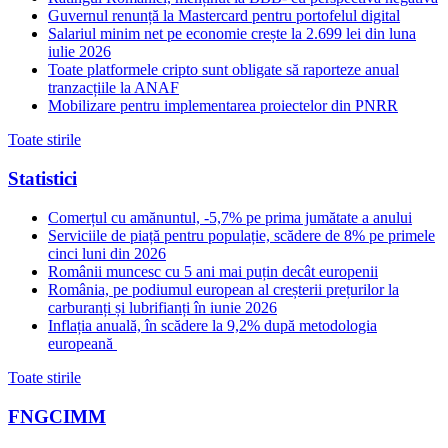
Guvernul renunță la Mastercard pentru portofelul digital
Salariul minim net pe economie crește la 2.699 lei din luna
iulie 2026
Toate platformele cripto sunt obligate să raporteze anual
tranzacțiile la ANAF
Mobilizare pentru implementarea proiectelor din PNRR
Toate stirile
Statistici
Comerțul cu amănuntul, -5,7% pe prima jumătate a anului
Serviciile de piață pentru populație, scădere de 8% pe primele
cinci luni din 2026
Românii muncesc cu 5 ani mai puțin decât europenii
România, pe podiumul european al creșterii prețurilor la
carburanți și lubrifianți în iunie 2026
Inflația anuală, în scădere la 9,2% după metodologia
europeană
Toate stirile
FNGCIMM