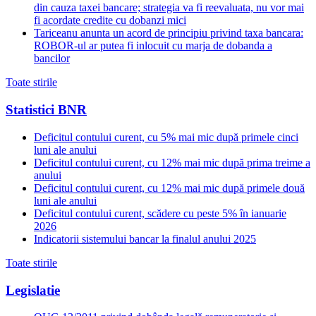
din cauza taxei bancare; strategia va fi reevaluata, nu vor mai
fi acordate credite cu dobanzi mici
Tariceanu anunta un acord de principiu privind taxa bancara:
ROBOR-ul ar putea fi inlocuit cu marja de dobanda a
bancilor
Toate stirile
Statistici BNR
Deficitul contului curent, cu 5% mai mic după primele cinci
luni ale anului
Deficitul contului curent, cu 12% mai mic după prima treime a
anului
Deficitul contului curent, cu 12% mai mic după primele două
luni ale anului
Deficitul contului curent, scădere cu peste 5% în ianuarie
2026
Indicatorii sistemului bancar la finalul anului 2025
Toate stirile
Legislatie