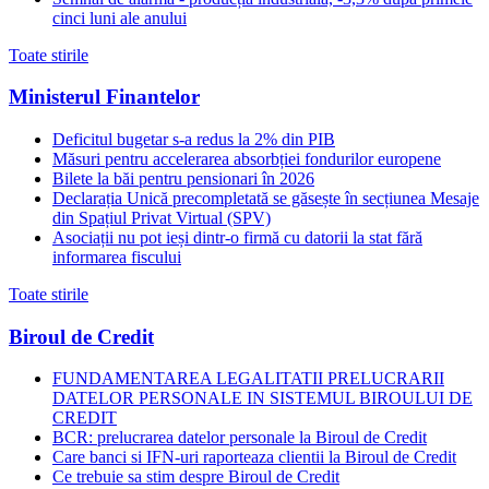
cinci luni ale anului
Toate stirile
Ministerul Finantelor
Deficitul bugetar s-a redus la 2% din PIB
Măsuri pentru accelerarea absorbției fondurilor europene
Bilete la băi pentru pensionari în 2026
Declarația Unică precompletată se găsește în secțiunea Mesaje
din Spațiul Privat Virtual (SPV)
Asociații nu pot ieși dintr-o firmă cu datorii la stat fără
informarea fiscului
Toate stirile
Biroul de Credit
FUNDAMENTAREA LEGALITATII PRELUCRARII
DATELOR PERSONALE IN SISTEMUL BIROULUI DE
CREDIT
BCR: prelucrarea datelor personale la Biroul de Credit
Care banci si IFN-uri raporteaza clientii la Biroul de Credit
Ce trebuie sa stim despre Biroul de Credit