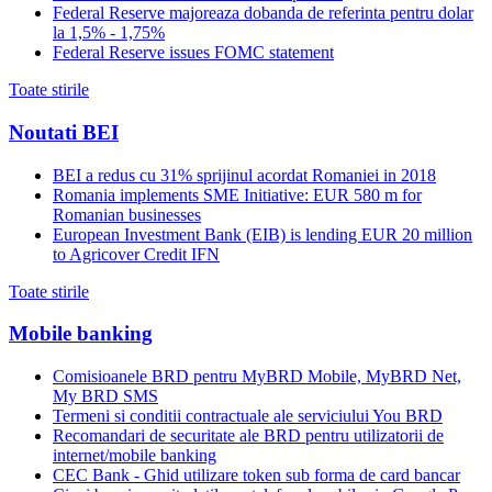
Federal Reserve majoreaza dobanda de referinta pentru dolar
la 1,5% - 1,75%
Federal Reserve issues FOMC statement
Toate stirile
Noutati BEI
BEI a redus cu 31% sprijinul acordat Romaniei in 2018
Romania implements SME Initiative: EUR 580 m for
Romanian businesses
European Investment Bank (EIB) is lending EUR 20 million
to Agricover Credit IFN
Toate stirile
Mobile banking
Comisioanele BRD pentru MyBRD Mobile, MyBRD Net,
My BRD SMS
Termeni si conditii contractuale ale serviciului You BRD
Recomandari de securitate ale BRD pentru utilizatorii de
internet/mobile banking
CEC Bank - Ghid utilizare token sub forma de card bancar