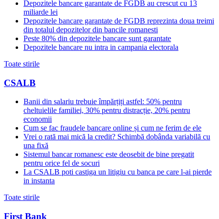
Depozitele bancare garantate de FGDB au crescut cu 13
miliarde lei
Depozitele bancare garantate de FGDB reprezinta doua treimi
din totalul depozitelor din bancile romanesti
Peste 80% din depozitele bancare sunt garantate
Depozitele bancare nu intra in campania electorala
Toate stirile
CSALB
Banii din salariu trebuie împărțiți astfel: 50% pentru
cheltuielile familiei, 30% pentru distracție, 20% pentru
economii
Cum se fac fraudele bancare online și cum ne ferim de ele
Vrei o rată mai mică la credit? Schimbă dobânda variabilă cu
una fixă
Sistemul bancar romanesc este deosebit de bine pregatit
pentru orice fel de socuri
La CSALB poti castiga un litigiu cu banca pe care l-ai pierde
in instanta
Toate stirile
First Bank