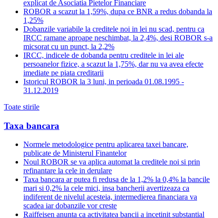
explicat de Asociatia Pietelor Financiare
ROBOR a scazut la 1,59%, dupa ce BNR a redus dobanda la
1,25%
Dobanzile variabile la creditele noi in lei nu scad, pentru ca
IRCC ramane aproape neschimbat, la 2,4%, desi ROBOR s-a
micsorat cu un punct, la 2,2%
IRCC, indicele de dobanda pentru creditele in lei ale
persoanelor fizice, a scazut la 1,75%, dar nu va avea efecte
imediate pe piata creditarii
Istoricul ROBOR la 3 luni, in perioada 01.08.1995 -
31.12.2019
Toate stirile
Taxa bancara
Normele metodologice pentru aplicarea taxei bancare,
publicate de Ministerul Finantelor
Noul ROBOR se va aplica automat la creditele noi si prin
refinantare la cele in derulare
Taxa bancara ar putea fi redusa de la 1,2% la 0,4% la bancile
mari si 0,2% la cele mici, insa bancherii avertizeaza ca
indiferent de nivelul acesteia, intermedierea financiara va
scadea iar dobanzile vor creste
Raiffeisen anunta ca activitatea bancii a incetinit substantial