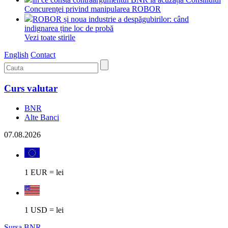
Concurenței privind manipularea ROBOR
ROBOR și noua industrie a despăgubirilor: când
indignarea ține loc de probă
Vezi toate stirile
English
Contact
Curs valutar
BNR
Alte Banci
07.08.2026
1 EUR = lei
1 USD = lei
Sursa BNR