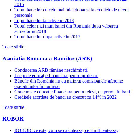
2015
Topul bancilor cu cele mai mici dobanzi la creditele de nevoi
personale
Topul bancilor la active in 2019
Topul celor mai mari banci din Romania dupa valoarea
activelor in 2018
Topul bancilor dupa active in 2017
Toate stirile
Asociatia Romana a Bancilor (ARB)
Conducerea ARB rămâne neschimbată
Lecții de educație financiară pentru profesori
Băncile din România nu au majorat comisioanele aferente
operațiunilor în numerar
Concurs de educatie financiara pentru elevi, cu premii in bani
Creditele acordate de banci au crescut cu 14% in 2022
Toate stirile
ROBOR
ROBOR: ce este, cum se calculeaza, ce il influenteaza,