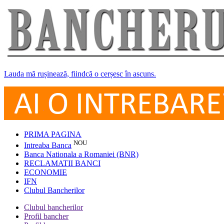
Lauda mă rușinează, fiindcă o cerșesc în ascuns.
PRIMA PAGINA
NOU
Intreaba Banca
Banca Nationala a Romaniei (BNR)
RECLAMATII BANCI
ECONOMIE
IFN
Clubul Bancherilor
Clubul bancherilor
Profil bancher