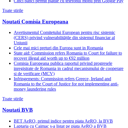
Cinci banci permit platile cu telefonul mobil prin Google Pay
Toate stirile
Noutati Comisia Europeana
Avertismentul Comitetului European pentru risc sistemic
(CERS) privind vulnerabilitățile din sistemul financiar al
Uniunii
Cele mai mici preturi din Europa sunt in Romania
State aid: Commission refers Romania to Court for failure to
recover illegal aid worth up to €92 million
Comisia Europeana publica raportul privind progresele
inregistrate de Romania in cadrul mecanismului de cooperare
si de verificare (MCV)
Infringements: Commission refers Greece, Ireland and
Romania to the Court of Justice for not implementing anti-
money laundering rules
Toate stirile
Noutati BVB
BET AeRO, primul indice pentru piata AeRO, la BVB
Laptaria cu Caimac s-a listat pe piata AeRO a BVB