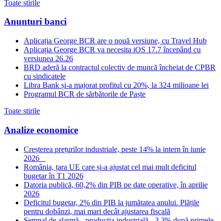
Toate stirile
Anunturi banci
Aplicația George BCR are o nouă versiune, cu Travel Hub
Aplicația George BCR va necesita iOS 17.7 începând cu
versiunea 26.26
BRD aderă la contractul colectiv de muncă încheiat de CPBR
cu sindicatele
Libra Bank și-a majorat profitul cu 20%, la 324 milioane lei
Programul BCR de sărbătorile de Paște
Toate stirile
Analize economice
Creșterea prețurilor industriale, peste 14% la intern în iunie
2026
România, țara UE care și-a ajustat cel mai mult deficitul
bugetar în T1 2026
Datoria publică, 60,2% din PIB pe date operative, în aprilie
2026
Deficitul bugetar, 2% din PIB la jumătatea anului. Plățile
pentru dobânzi, mai mari decât ajustarea fiscală
Semnal de alarmă - producția industrială, -3,3% după primele