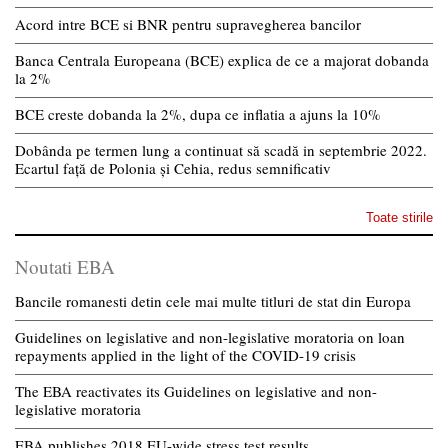
Acord intre BCE si BNR pentru supravegherea bancilor
Banca Centrala Europeana (BCE) explica de ce a majorat dobanda
la 2%
BCE creste dobanda la 2%, dupa ce inflatia a ajuns la 10%
Dobânda pe termen lung a continuat să scadă in septembrie 2022.
Ecartul față de Polonia și Cehia, redus semnificativ
Toate stirile
Noutati EBA
Bancile romanesti detin cele mai multe titluri de stat din Europa
Guidelines on legislative and non-legislative moratoria on loan
repayments applied in the light of the COVID-19 crisis
The EBA reactivates its Guidelines on legislative and non-
legislative moratoria
EBA publishes 2018 EU-wide stress test results