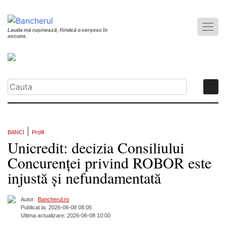
Lauda mă rușinează, fiindcă o cerșesc în
ascuns.
|
BANCI
Profil
Unicredit: decizia Consiliului
Concurenței privind ROBOR este
injustă și nefundamentată
Autor:
Bancherul.ro
Publicat la: 2026-06-08 08:05
Ultima actualizare: 2026-06-08 10:00