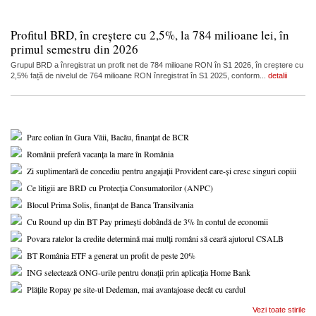
Profitul BRD, în creștere cu 2,5%, la 784 milioane lei, în
primul semestru din 2026
Grupul BRD a înregistrat un profit net de 784 milioane RON în S1 2026, în creștere cu
2,5% față de nivelul de 764 milioane RON înregistrat în S1 2025, conform...
detalii
Parc eolian în Gura Văii, Bacău, finanțat de BCR
Românii preferă vacanța la mare în România
Zi suplimentară de concediu pentru angajații Provident care-și cresc singuri copiii
Ce litigii are BRD cu Protecția Consumatorilor (ANPC)
Blocul Prima Solis, finanțat de Banca Transilvania
Cu Round up din BT Pay primești dobândă de 3% în contul de economii
Povara ratelor la credite determină mai mulți români să ceară ajutorul CSALB
BT România ETF a generat un profit de peste 20%
ING selectează ONG-urile pentru donații prin aplicația Home Bank
Plățile Ropay pe site-ul Dedeman, mai avantajoase decât cu cardul
Vezi toate stirile