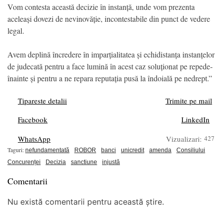
Vom contesta această decizie în instanță, unde vom prezenta
aceleași dovezi de nevinovăție, incontestabile din punct de vedere
legal.
Avem deplină încredere în imparțialitatea și echidistanța instanțelor
de judecată pentru a face lumină în acest caz soluționat pe repede-
înainte și pentru a ne repara reputația pusă la îndoială pe nedrept.”
Tipareste detalii
Trimite pe mail
Facebook
LinkedIn
WhatsApp
Vizualizari:
427
Taguri:
nefundamentată
ROBOR
banci
unicredit
amenda
Consiliului
Concurenței
Decizia
sanctiune
injustă
Comentarii
Nu există comentarii pentru această știre.