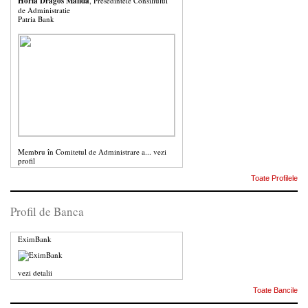
Horia Dragos Manda
, Presedintele Consiliului
de Administratie
Patria Bank
Membru în Comitetul de Administrare a...
vezi
profil
Toate Profilele
Profil de Banca
EximBank
vezi detalii
Toate Bancile