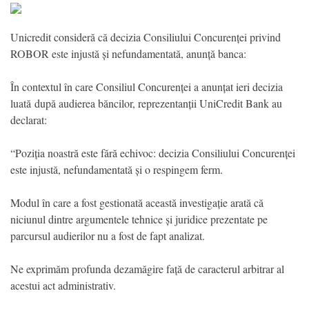
Unicredit consideră că decizia Consiliului Concurenței privind
ROBOR este injustă și nefundamentată, anunță banca:
În contextul în care Consiliul Concurenței a anunțat ieri decizia
luată după audierea băncilor, reprezentanții UniCredit Bank au
declarat:
“Poziția noastră este fără echivoc: decizia Consiliului Concurenței
este injustă, nefundamentată și o respingem ferm.
Modul în care a fost gestionată această investigație arată că
niciunul dintre argumentele tehnice și juridice prezentate pe
parcursul audierilor nu a fost de fapt analizat.
Ne exprimăm profunda dezamăgire față de caracterul arbitrar al
acestui act administrativ.