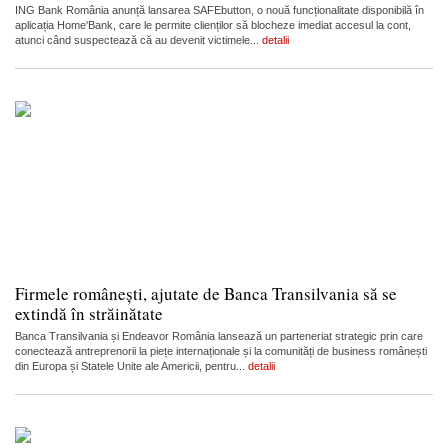
ING Bank România anunță lansarea SAFEbutton, o nouă funcționalitate disponibilă în
aplicația Home'Bank, care le permite clienților să blocheze imediat accesul la cont,
atunci când suspectează că au devenit victimele...
detalii
Firmele românești, ajutate de Banca Transilvania să se
extindă în străinătate
Banca Transilvania și Endeavor România lansează un parteneriat strategic prin care
conectează antreprenorii la piețe internaționale și la comunități de business românești
din Europa și Statele Unite ale Americii, pentru...
detalii