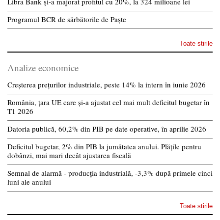
Libra Bank și-a majorat profitul cu 20%, la 324 milioane lei
Programul BCR de sărbătorile de Paște
Toate stirile
Analize economice
Creșterea prețurilor industriale, peste 14% la intern în iunie 2026
România, țara UE care și-a ajustat cel mai mult deficitul bugetar în
T1 2026
Datoria publică, 60,2% din PIB pe date operative, în aprilie 2026
Deficitul bugetar, 2% din PIB la jumătatea anului. Plățile pentru
dobânzi, mai mari decât ajustarea fiscală
Semnal de alarmă - producția industrială, -3,3% după primele cinci
luni ale anului
Toate stirile