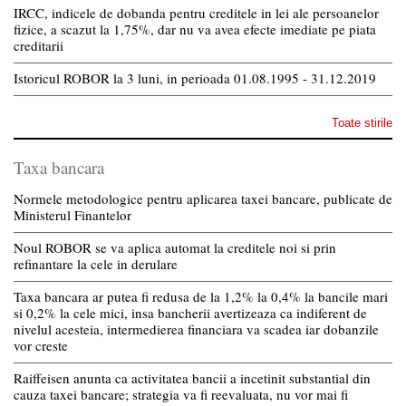
IRCC, indicele de dobanda pentru creditele in lei ale persoanelor
fizice, a scazut la 1,75%, dar nu va avea efecte imediate pe piata
creditarii
Istoricul ROBOR la 3 luni, in perioada 01.08.1995 - 31.12.2019
Toate stirile
Taxa bancara
Normele metodologice pentru aplicarea taxei bancare, publicate de
Ministerul Finantelor
Noul ROBOR se va aplica automat la creditele noi si prin
refinantare la cele in derulare
Taxa bancara ar putea fi redusa de la 1,2% la 0,4% la bancile mari
si 0,2% la cele mici, insa bancherii avertizeaza ca indiferent de
nivelul acesteia, intermedierea financiara va scadea iar dobanzile
vor creste
Raiffeisen anunta ca activitatea bancii a incetinit substantial din
cauza taxei bancare; strategia va fi reevaluata, nu vor mai fi