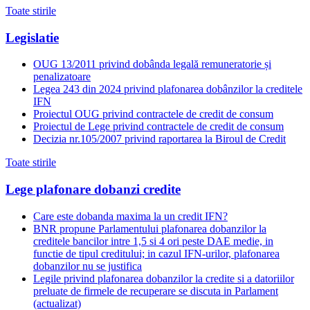
Toate stirile
Legislatie
OUG 13/2011 privind dobânda legală remuneratorie și
penalizatoare
Legea 243 din 2024 privind plafonarea dobânzilor la creditele
IFN
Proiectul OUG privind contractele de credit de consum
Proiectul de Lege privind contractele de credit de consum
Decizia nr.105/2007 privind raportarea la Biroul de Credit
Toate stirile
Lege plafonare dobanzi credite
Care este dobanda maxima la un credit IFN?
BNR propune Parlamentului plafonarea dobanzilor la
creditele bancilor intre 1,5 si 4 ori peste DAE medie, in
functie de tipul creditului; in cazul IFN-urilor, plafonarea
dobanzilor nu se justifica
Legile privind plafonarea dobanzilor la credite si a datoriilor
preluate de firmele de recuperare se discuta in Parlament
(actualizat)