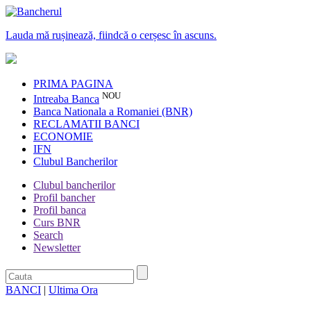
Lauda mă rușinează, fiindcă o cerșesc în ascuns.
PRIMA PAGINA
NOU
Intreaba Banca
Banca Nationala a Romaniei (BNR)
RECLAMATII BANCI
ECONOMIE
IFN
Clubul Bancherilor
Clubul bancherilor
Profil bancher
Profil banca
Curs BNR
Search
Newsletter
BANCI
|
Ultima Ora