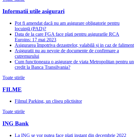
Informatii utile asigurari
Pot fi amendat dacă nu am asigurare obligatorie pentru
locuință (PAD)?
Data de la care FGA face plati pentru asigurarile RCA
Euroins: 17 mai 2023
Asigurarea împotriva dezastrelor, valabilă și in caz de faliment
Asiguratii nu au nevoie de documente de confirmare a
cutremurului
Cum functioneaza o asigurare de viata Metropolitan pentru un
credit la Banca Transilvania?
Toate stirile
FILME
Filmul Parking, un cliseu plictisitor
Toate stirile
ING Bank
La ING se vor putea face plati instant din decembrie 2022