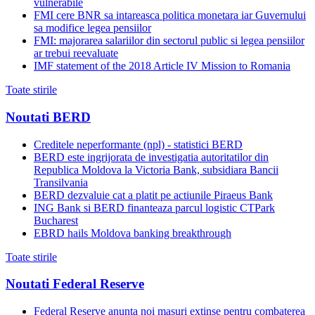
vulnerabile
FMI cere BNR sa intareasca politica monetara iar Guvernului
sa modifice legea pensiilor
FMI: majorarea salariilor din sectorul public si legea pensiilor
ar trebui reevaluate
IMF statement of the 2018 Article IV Mission to Romania
Toate stirile
Noutati BERD
Creditele neperformante (npl) - statistici BERD
BERD este ingrijorata de investigatia autoritatilor din
Republica Moldova la Victoria Bank, subsidiara Bancii
Transilvania
BERD dezvaluie cat a platit pe actiunile Piraeus Bank
ING Bank si BERD finanteaza parcul logistic CTPark
Bucharest
EBRD hails Moldova banking breakthrough
Toate stirile
Noutati Federal Reserve
Federal Reserve anunta noi masuri extinse pentru combaterea