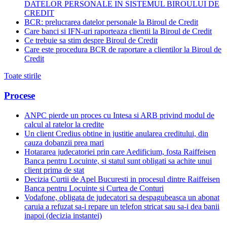
DATELOR PERSONALE IN SISTEMUL BIROULUI DE
CREDIT
BCR: prelucrarea datelor personale la Biroul de Credit
Care banci si IFN-uri raporteaza clientii la Biroul de Credit
Ce trebuie sa stim despre Biroul de Credit
Care este procedura BCR de raportare a clientilor la Biroul de
Credit
Toate stirile
Procese
ANPC pierde un proces cu Intesa si ARB privind modul de
calcul al ratelor la credite
Un client Credius obtine in justitie anularea creditului, din
cauza dobanzii prea mari
Hotararea judecatoriei prin care Aedificium, fosta Raiffeisen
Banca pentru Locuinte, si statul sunt obligati sa achite unui
client prima de stat
Decizia Curtii de Apel Bucuresti in procesul dintre Raiffeisen
Banca pentru Locuinte si Curtea de Conturi
Vodafone, obligata de judecatori sa despagubeasca un abonat
caruia a refuzat sa-i repare un telefon stricat sau sa-i dea banii
inapoi (decizia instantei)