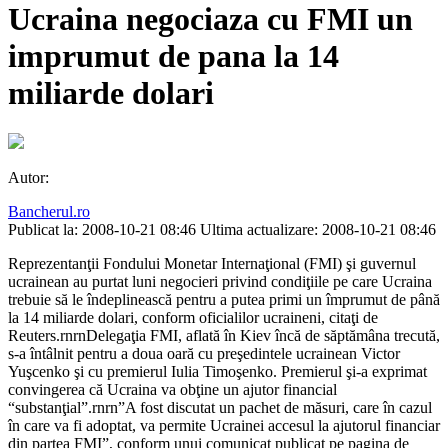
Ucraina negociaza cu FMI un
imprumut de pana la 14
miliarde dolari
Autor:
Bancherul.ro
Publicat la: 2008-10-21 08:46
Ultima actualizare: 2008-10-21 08:46
Reprezentanţii Fondului Monetar Internaţional (FMI) şi guvernul
ucrainean au purtat luni negocieri privind condiţiile pe care Ucraina
trebuie să le îndeplinească pentru a putea primi un împrumut de până
la 14 miliarde dolari, conform oficialilor ucraineni, citaţi de
Reuters.rnrnDelegaţia FMI, aflată în Kiev încă de săptămâna trecută,
s-a întâlnit pentru a doua oară cu preşedintele ucrainean Victor
Yuşcenko şi cu premierul Iulia Timoşenko. Premierul şi-a exprimat
convingerea că Ucraina va obţine un ajutor financial
“substanţial”.rnrn”A fost discutat un pachet de măsuri, care în cazul
în care va fi adoptat, va permite Ucrainei accesul la ajutorul financiar
din partea FMI”, conform unui comunicat publicat pe pagina de