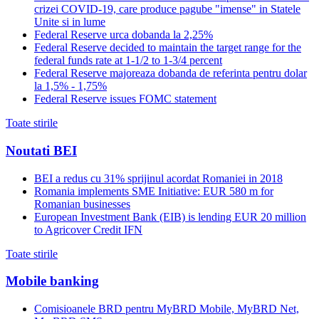
crizei COVID-19, care produce pagube "imense" in Statele
Unite si in lume
Federal Reserve urca dobanda la 2,25%
Federal Reserve decided to maintain the target range for the
federal funds rate at 1-1/2 to 1-3/4 percent
Federal Reserve majoreaza dobanda de referinta pentru dolar
la 1,5% - 1,75%
Federal Reserve issues FOMC statement
Toate stirile
Noutati BEI
BEI a redus cu 31% sprijinul acordat Romaniei in 2018
Romania implements SME Initiative: EUR 580 m for
Romanian businesses
European Investment Bank (EIB) is lending EUR 20 million
to Agricover Credit IFN
Toate stirile
Mobile banking
Comisioanele BRD pentru MyBRD Mobile, MyBRD Net,