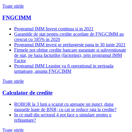
Toate stirile
FNGCIMM
Programul IMM Invest continua si in 2021
Garantiile de stat pentru credite acordate de FNGCIMM au
crescut cu 185% in 2020
Programul IMM invest se prelungeste pana in 30 iunie 2021
Firmele pot obtine credite bancare garantate si subventionate
de stat, pe baza facturilor (factoring), prin programul IMM
Factor
Programul IMM Leasing va fi operational in perioada
urmatoare, anunta FNGCIMM
Toate stirile
Calculator de credite
ROBOR la 3 luni a scazut cu aproape un punct, dupa
masurile luate de BNR; cu cat se reduce rata la credite?
In ce mall din sectorul 4 pot face o simulare pentru o
refinantare?
Toate stirile