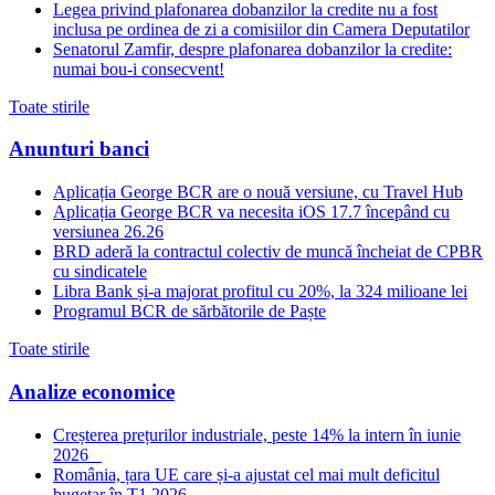
Legea privind plafonarea dobanzilor la credite nu a fost
inclusa pe ordinea de zi a comisiilor din Camera Deputatilor
Senatorul Zamfir, despre plafonarea dobanzilor la credite:
numai bou-i consecvent!
Toate stirile
Anunturi banci
Aplicația George BCR are o nouă versiune, cu Travel Hub
Aplicația George BCR va necesita iOS 17.7 începând cu
versiunea 26.26
BRD aderă la contractul colectiv de muncă încheiat de CPBR
cu sindicatele
Libra Bank și-a majorat profitul cu 20%, la 324 milioane lei
Programul BCR de sărbătorile de Paște
Toate stirile
Analize economice
Creșterea prețurilor industriale, peste 14% la intern în iunie
2026
România, țara UE care și-a ajustat cel mai mult deficitul
bugetar în T1 2026