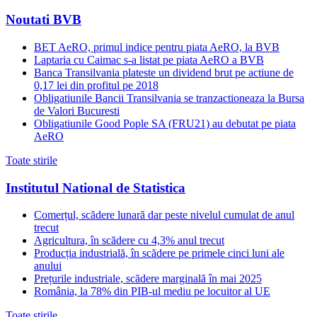
Noutati BVB
BET AeRO, primul indice pentru piata AeRO, la BVB
Laptaria cu Caimac s-a listat pe piata AeRO a BVB
Banca Transilvania plateste un dividend brut pe actiune de
0,17 lei din profitul pe 2018
Obligatiunile Bancii Transilvania se tranzactioneaza la Bursa
de Valori Bucuresti
Obligatiunile Good Pople SA (FRU21) au debutat pe piata
AeRO
Toate stirile
Institutul National de Statistica
Comerțul, scădere lunară dar peste nivelul cumulat de anul
trecut
Agricultura, în scădere cu 4,3% anul trecut
Producția industrială, în scădere pe primele cinci luni ale
anului
Prețurile industriale, scădere marginală în mai 2025
România, la 78% din PIB-ul mediu pe locuitor al UE
Toate stirile