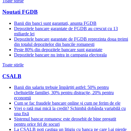
Toate stirile
Noutati FGDB
Banii din banci sunt garantati, anunta FGDB
Depozitele bancare garantate de FGDB au crescut cu 13
miliarde lei
Depozitele bancare garantate de FGDB reprezinta doua treimi
din totalul depozitelor din bancile romanesti
Peste 80% din depozitele bancare sunt garantate
Depozitele bancare nu intra in campania electorala
Toate stirile
CSALB
Banii din salariu trebuie împărțiți astfel: 50% pentru
cheltuielile familiei, 30% pentru distracție, 20% pentru
economii
Cum se fac fraudele bancare online și cum ne ferim de ele
Vrei o rată mai mică la credit? Schimbă dobânda variabilă cu
una fixă
Sistemul bancar romanesc este deosebit de bine pregatit
pentru orice fel de socuri
La CSALB poti castiga un litigiu cu banca pe care l-ai pierde