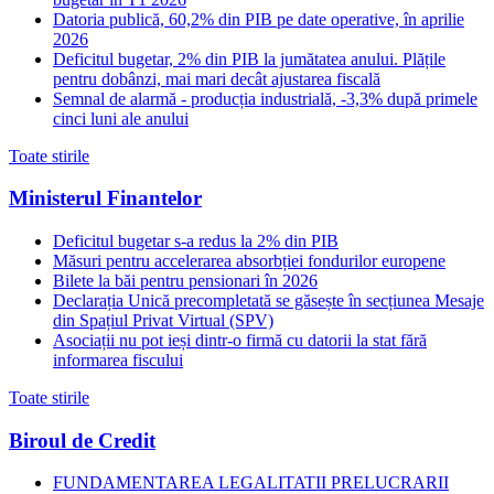
Datoria publică, 60,2% din PIB pe date operative, în aprilie
2026
Deficitul bugetar, 2% din PIB la jumătatea anului. Plățile
pentru dobânzi, mai mari decât ajustarea fiscală
Semnal de alarmă - producția industrială, -3,3% după primele
cinci luni ale anului
Toate stirile
Ministerul Finantelor
Deficitul bugetar s-a redus la 2% din PIB
Măsuri pentru accelerarea absorbției fondurilor europene
Bilete la băi pentru pensionari în 2026
Declarația Unică precompletată se găsește în secțiunea Mesaje
din Spațiul Privat Virtual (SPV)
Asociații nu pot ieși dintr-o firmă cu datorii la stat fără
informarea fiscului
Toate stirile
Biroul de Credit
FUNDAMENTAREA LEGALITATII PRELUCRARII