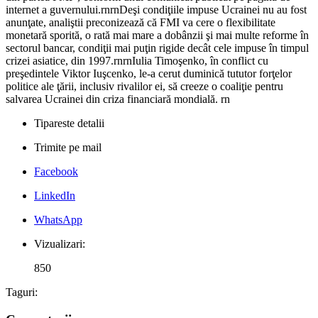
internet a guvernului.rnrnDeşi condiţiile impuse Ucrainei nu au fost
anunţate, analiştii preconizează că FMI va cere o flexibilitate
monetară sporită, o rată mai mare a dobânzii şi mai multe reforme în
sectorul bancar, condiţii mai puţin rigide decât cele impuse în timpul
crizei asiatice, din 1997.rnrnIulia Timoşenko, în conflict cu
preşedintele Viktor Iuşcenko, le-a cerut duminică tututor forţelor
politice ale ţării, inclusiv rivalilor ei, să creeze o coaliţie pentru
salvarea Ucrainei din criza financiară mondială. rn
Tipareste detalii
Trimite pe mail
Facebook
LinkedIn
WhatsApp
Vizualizari:
850
Taguri: