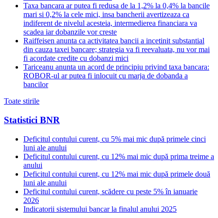
Taxa bancara ar putea fi redusa de la 1,2% la 0,4% la bancile
mari si 0,2% la cele mici, insa bancherii avertizeaza ca
indiferent de nivelul acesteia, intermedierea financiara va
scadea iar dobanzile vor creste
Raiffeisen anunta ca activitatea bancii a incetinit substantial
din cauza taxei bancare; strategia va fi reevaluata, nu vor mai
fi acordate credite cu dobanzi mici
Tariceanu anunta un acord de principiu privind taxa bancara:
ROBOR-ul ar putea fi inlocuit cu marja de dobanda a
bancilor
Toate stirile
Statistici BNR
Deficitul contului curent, cu 5% mai mic după primele cinci
luni ale anului
Deficitul contului curent, cu 12% mai mic după prima treime a
anului
Deficitul contului curent, cu 12% mai mic după primele două
luni ale anului
Deficitul contului curent, scădere cu peste 5% în ianuarie
2026
Indicatorii sistemului bancar la finalul anului 2025