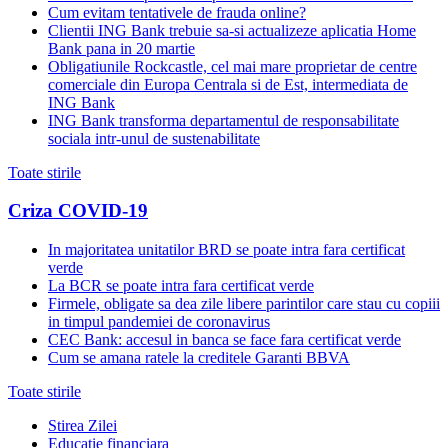
Cum evitam tentativele de frauda online?
Clientii ING Bank trebuie sa-si actualizeze aplicatia Home
Bank pana in 20 martie
Obligatiunile Rockcastle, cel mai mare proprietar de centre
comerciale din Europa Centrala si de Est, intermediata de
ING Bank
ING Bank transforma departamentul de responsabilitate
sociala intr-unul de sustenabilitate
Toate stirile
Criza COVID-19
In majoritatea unitatilor BRD se poate intra fara certificat
verde
La BCR se poate intra fara certificat verde
Firmele, obligate sa dea zile libere parintilor care stau cu copiii
in timpul pandemiei de coronavirus
CEC Bank: accesul in banca se face fara certificat verde
Cum se amana ratele la creditele Garanti BBVA
Toate stirile
Stirea Zilei
Educatie financiara