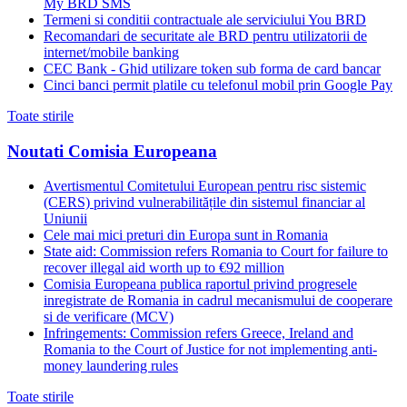
My BRD SMS
Termeni si conditii contractuale ale serviciului You BRD
Recomandari de securitate ale BRD pentru utilizatorii de
internet/mobile banking
CEC Bank - Ghid utilizare token sub forma de card bancar
Cinci banci permit platile cu telefonul mobil prin Google Pay
Toate stirile
Noutati Comisia Europeana
Avertismentul Comitetului European pentru risc sistemic
(CERS) privind vulnerabilitățile din sistemul financiar al
Uniunii
Cele mai mici preturi din Europa sunt in Romania
State aid: Commission refers Romania to Court for failure to
recover illegal aid worth up to €92 million
Comisia Europeana publica raportul privind progresele
inregistrate de Romania in cadrul mecanismului de cooperare
si de verificare (MCV)
Infringements: Commission refers Greece, Ireland and
Romania to the Court of Justice for not implementing anti-
money laundering rules
Toate stirile