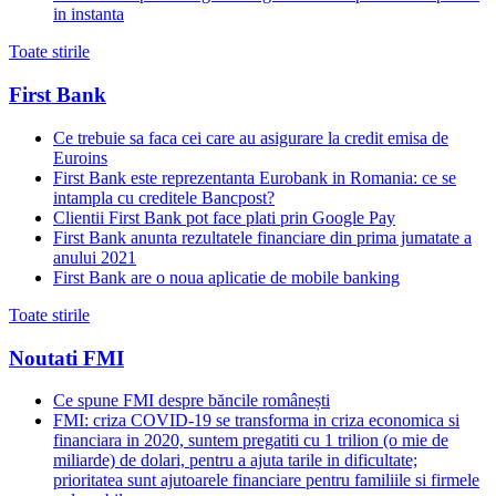
in instanta
Toate stirile
First Bank
Ce trebuie sa faca cei care au asigurare la credit emisa de
Euroins
First Bank este reprezentanta Eurobank in Romania: ce se
intampla cu creditele Bancpost?
Clientii First Bank pot face plati prin Google Pay
First Bank anunta rezultatele financiare din prima jumatate a
anului 2021
First Bank are o noua aplicatie de mobile banking
Toate stirile
Noutati FMI
Ce spune FMI despre băncile românești
FMI: criza COVID-19 se transforma in criza economica si
financiara in 2020, suntem pregatiti cu 1 trilion (o mie de
miliarde) de dolari, pentru a ajuta tarile in dificultate;
prioritatea sunt ajutoarele financiare pentru familiile si firmele