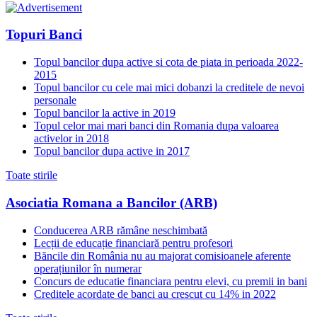
Topuri Banci
Topul bancilor dupa active si cota de piata in perioada 2022-
2015
Topul bancilor cu cele mai mici dobanzi la creditele de nevoi
personale
Topul bancilor la active in 2019
Topul celor mai mari banci din Romania dupa valoarea
activelor in 2018
Topul bancilor dupa active in 2017
Toate stirile
Asociatia Romana a Bancilor (ARB)
Conducerea ARB rămâne neschimbată
Lecții de educație financiară pentru profesori
Băncile din România nu au majorat comisioanele aferente
operațiunilor în numerar
Concurs de educatie financiara pentru elevi, cu premii in bani
Creditele acordate de banci au crescut cu 14% in 2022