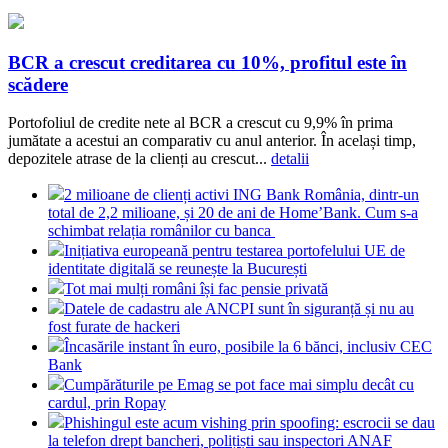
BCR a crescut creditarea cu 10%, profitul este în
scădere
Portofoliul de credite nete al BCR a crescut cu 9,9% în prima
jumătate a acestui an comparativ cu anul anterior. În același timp,
depozitele atrase de la clienți au crescut...
detalii
2 milioane de clienți activi ING Bank România, dintr-un
total de 2,2 milioane, și 20 de ani de Home’Bank. Cum s-a
schimbat relația românilor cu banca
Inițiativa europeană pentru testarea portofelului UE de
identitate digitală se reunește la București
Tot mai mulți români își fac pensie privată
Datele de cadastru ale ANCPI sunt în siguranță și nu au
fost furate de hackeri
Încasările instant în euro, posibile la 6 bănci, inclusiv CEC
Bank
Cumpărăturile pe Emag se pot face mai simplu decât cu
cardul, prin Ropay
Phishingul este acum vishing prin spoofing: escrocii se dau
la telefon drept bancheri, polițiști sau inspectori ANAF