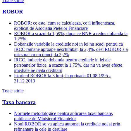
Toate stirile
ROBOR
ROBOR: ce este, cum se calculeaza, ce il influenteaza,
explicat de Asociatia Pietelor Financiare
ROBOR a scazut la 1,59%, dupa ce BNR a redus dobanda la
1,25%
Dobanzile variabile la creditele noi in lei nu scad, pentru ca
IRCC ramane aproape neschimbat, la 2,4%, desi ROBOR s-a
micsorat cu un punct, la 2,2%
IRCC, indicele de dobanda pentru creditele in lei ale
persoanelor fizice, a scazut la 1,75%, dar nu va avea efecte
imediate pe piata creditarii
Istoricul ROBOR la 3 luni, in perioada 01.08.1995 -
31.12.2019
Toate stirile
Taxa bancara
Normele metodologice pentru aplicarea taxei bancare,
publicate de Ministerul Finantelor
Noul ROBOR se va aplica automat la creditele noi si prin
refinantare la cele in derulare