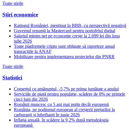
Toate stirile
Stiri economice
Ratingul României, menținut la BBB- cu perspectivă negativă
Guvernul renunță la Mastercard pentru portofelul digital
Salariul minim net pe economie crește la 2.699 lei din luna
iulie 2026
Toate platformele cripto sunt obligate să raporteze anual
tranzacțiile la ANAF
Mobilizare pentru implementarea proiectelor din PNRR
Toate stirile
Statistici
Comerțul cu amănuntul, -5,7% pe prima jumătate a anului
Serviciile de piață pentru populație, scădere de 8% pe primele
cinci luni din 2026
Românii muncesc cu 5 ani mai puțin decât europenii
România, pe podiumul european al creșterii prețurilor la
carburanți și lubrifianți în iunie 2026
Inflația anuală, în scădere la 9,2% după metodologia
europeană