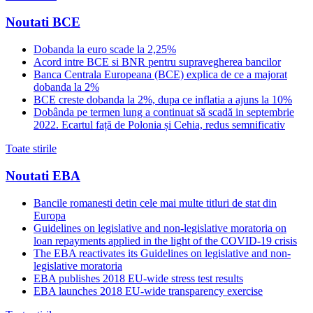
Noutati BCE
Dobanda la euro scade la 2,25%
Acord intre BCE si BNR pentru supravegherea bancilor
Banca Centrala Europeana (BCE) explica de ce a majorat
dobanda la 2%
BCE creste dobanda la 2%, dupa ce inflatia a ajuns la 10%
Dobânda pe termen lung a continuat să scadă in septembrie
2022. Ecartul față de Polonia și Cehia, redus semnificativ
Toate stirile
Noutati EBA
Bancile romanesti detin cele mai multe titluri de stat din
Europa
Guidelines on legislative and non-legislative moratoria on
loan repayments applied in the light of the COVID-19 crisis
The EBA reactivates its Guidelines on legislative and non-
legislative moratoria
EBA publishes 2018 EU-wide stress test results
EBA launches 2018 EU-wide transparency exercise