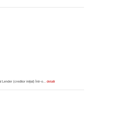
ender (creditor inițial) într-o...
detalii