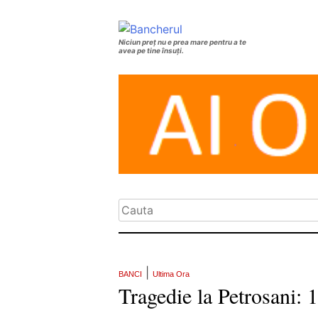
Niciun preț nu e prea mare pentru a te
avea pe tine însuți.
|
BANCI
Ultima Ora
Tragedie la Petrosani: 1