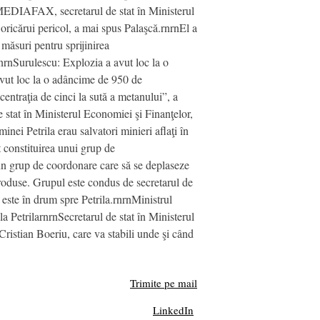
u MEDIAFAX, secretarul de stat în Ministerul
 oricărui pericol, a mai spus Palaşcă.rnrnEl a
e măsuri pentru sprijinirea
rnrnSurulescu: Explozia a avut loc la o
avut loc la o adâncime de 950 de
ntraţia de cinci la sută a metanului”, a
e stat în Ministerul Economiei şi Finanţelor,
ei Petrila erau salvatori minieri aflaţi în
 constituirea unui grup de
un grup de coordonare care să se deplaseze
 produse. Grupul este condus de secretarul de
este în drum spre Petrila.rnrnMinistrul
 PetrilarnrnSecretarul de stat în Ministerul
istian Boeriu, care va stabili unde şi când
Trimite pe mail
LinkedIn