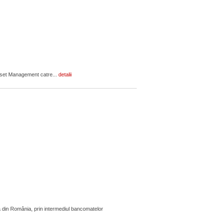
Asset Management catre...
detalii
 din România, prin intermediul bancomatelor