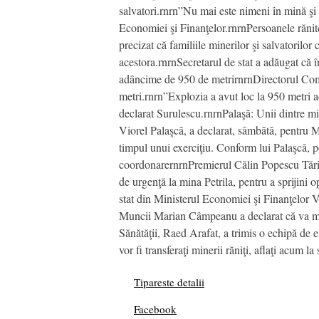
salvatori.rnrn”Nu mai este nimeni în mină şi 
Economiei şi Finanţelor.rnrnPersoanele rănite 
precizat că familiile minerilor şi salvatorilor
acestora.rnrnSecretarul de stat a adăugat că î
adâncime de 950 de metrirnrnDirectorul Comp
metri.rnrn”Explozia a avut loc la 950 metri a
declarat Surulescu.rnrnPalaşă: Unii dintre min
Viorel Palaşcă, a declarat, sâmbătă, pentru M
timpul unui exerciţiu. Conform lui Palaşcă, p
coordonarernrnPremierul Călin Popescu Tărice
de urgenţă la mina Petrila, pentru a sprijini 
stat din Ministerul Economiei şi Finanţelor 
Muncii Marian Câmpeanu a declarat că va merg
Sănătăţii, Raed Arafat, a trimis o echipă de
vor fi transferaţi minerii răniţi, aflaţi acum la
Tipareste detalii
Facebook