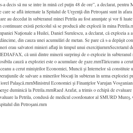
s-a decis să nu se intre în mină cel puţin 48 de ore”, a declarat, pentr
care se află internate la Spitalul de Urgenţă din Petroşani sunt în afara
 care au decedat în subteranul minei Petrila au fost anunţate şi vor fi luat
n continuare există pericolul să se producă alte explozii în mina Petrila.
aniei Naţionale a Huilei, Daniel Surulescu, a declarat, că explozia a 
dâncime, din cauza unei acumulări de metan. Se pare că s-a depăşit conce
eri erau salvatori minieri aflaţi în timpul unui exerciţiurnrnSecretarul d
EDIAFAX, că unii dintre minerii surprinşi de o explozie în subteranul min
osibila cauză a exploziei este o acumulare de gaze.rnrnTăriceanu a cerut
anu a cerut miniştrilor Economiei, Muncii şi Internelor să constituie 
operaţiunile de salvare a minerilor blocaţi în subteran în urma exploziei
Viorel Palaşcă.rnrnMinistrul Economiei şi Finanţelor Varujan Vosganian 
e duminică la Petrila.rnrnRaed Arafat, a trimis o echipă de evaluare la
 evaluare la Petrila, condusă de medicul coordonator al SMURD Mureş, Cr
 spitalul din Petroşani.rnrn