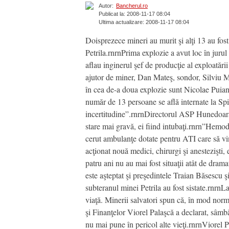
Autor:
Bancherul.ro
Publicat la: 2008-11-17 08:04
Ultima actualizare: 2008-11-17 08:04
Doisprezece mineri au murit şi alţi 13 au fost
Petrila.rnrnPrima explozie a avut loc în jurul 
aflau inginerul şef de producţie al exploatări
ajutor de miner, Dan Mateş, sondor, Silviu Mo
în cea de-a doua explozie sunt Nicolae Puian,
număr de 13 persoane se află internate la Spit
incertitudine”.rnrnDirectorul ASP Hunedoara, 
stare mai gravă, ei fiind intubaţi.rnrn”Hemodi
cerut ambulanţe dotate pentru ATI care să vină
acţionat nouă medici, chirurgi şi anestezişti,
patru ani nu au mai fost situaţii atât de dram
este aşteptat şi preşedintele Traian Băsescu 
subteranul minei Petrila au fost sistate.rnrnLa 
viaţă. Minerii salvatori spun că, în mod norma
şi Finanţelor Viorel Palaşcă a declarat, sâm
nu mai pune în pericol alte vieţi.rnrnViorel 