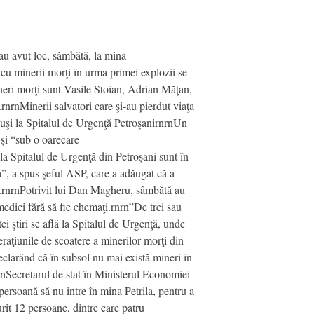
 au avut loc, sâmbătă, la mina
e cu minerii morţi în urma primei explozii se
mineri morţi sunt Vasile Stoian, Adrian Măţan,
nrnMinerii salvatori care şi-au pierdut viaţa
duşi la Spitalul de Urgenţă PetroşanirnrnUn
 şi “sub o oarecare
la Spitalul de Urgenţă din Petroşani sunt în
a”, a spus şeful ASP, care a adăugat că a
eţe.rnrnPotrivit lui Dan Magheru, sâmbătă au
medici fără să fie chemaţi.rnrn”De trei sau
ei ştiri se află la Spitalul de Urgenţă, unde
raţiunile de scoatere a minerilor morţi din
 declarând că în subsol nu mai există mineri în
nrnSecretarul de stat în Ministerul Economiei
ersoană să nu intre în mina Petrila, pentru a
rit 12 persoane, dintre care patru