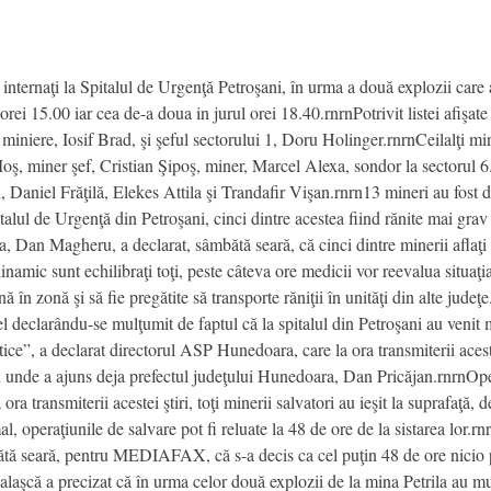
 internaţi la Spitalul de Urgenţă Petroşani, în urma a două explozii care
orei 15.00 iar cea de-a doua in jurul orei 18.40.rnrnPotrivit listei afişat
i miniere, Iosif Brad, şi şeful sectorului 1, Doru Holinger.rnrnCeilalţi 
ş, miner şef, Cristian Şipoş, miner, Marcel Alexa, sondor la sectorul 6.r
 Daniel Frăţilă, Elekes Attila şi Trandafir Vişan.rnrn13 mineri au fost 
alul de Urgenţă din Petroşani, cinci dintre acestea fiind rănite mai grav
Dan Magheru, a declarat, sâmbătă seară, că cinci dintre minerii aflaţi 
namic sunt echilibraţi toţi, peste câteva ore medicii vor reevalua situaţi
 în zonă şi să fie pregătite să transporte răniţii în unităţi din alte jud
 el declarându-se mulţumit de faptul că la spitalul din Petroşani au venit 
atice”, a declarat directorul ASP Hunedoara, care la ora transmiterii acest
şi unde a ajuns deja prefectul judeţului Hunedoara, Dan Pricăjan.rnrnOpe
ora transmiterii acestei ştiri, toţi minerii salvatori au ieşit la suprafaţă,
l, operaţiunile de salvare pot fi reluate la 48 de ore de la sistarea lor.r
bătă seară, pentru MEDIAFAX, că s-a decis ca cel puţin 48 de ore nicio p
Palaşcă a precizat că în urma celor două explozii de la mina Petrila au mu