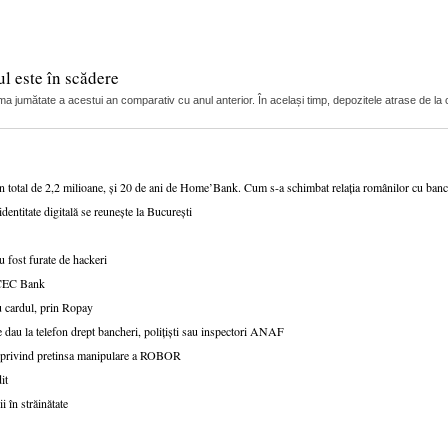
l este în scădere
ma jumătate a acestui an comparativ cu anul anterior. În același timp, depozitele atrase de la c
un total de 2,2 milioane, și 20 de ani de Home’Bank. Cum s-a schimbat relația românilor cu ban
dentitate digitală se reunește la București
 fost furate de hackeri
v CEC Bank
u cardul, prin Ropay
 dau la telefon drept bancheri, polițiști sau inspectori ANAF
le privind pretinsa manipulare a ROBOR
it
i în străinătate