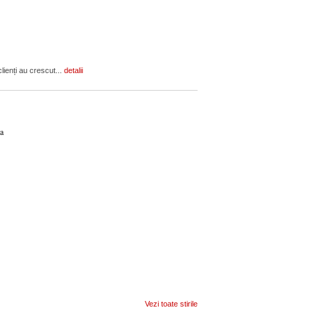
lienți au crescut...
detalii
ca
Vezi toate stirile