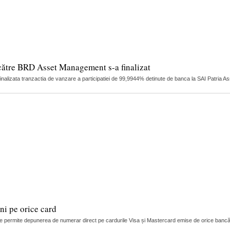
către BRD Asset Management s-a finalizat
finalizata tranzactia de vanzare a participatiei de 99,9944% detinute de banca la SAI Patria 
i pe orice card
 permite depunerea de numerar direct pe cardurile Visa și Mastercard emise de orice bancă