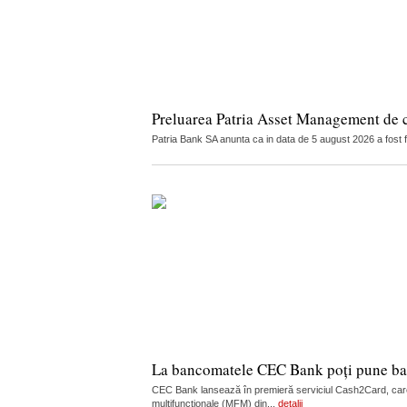
Preluarea Patria Asset Management de 
Patria Bank SA anunta ca in data de 5 august 2026 a fost 
La bancomatele CEC Bank poți pune ban
CEC Bank lansează în premieră serviciul Cash2Card, care
multifuncționale (MFM) din...
detalii