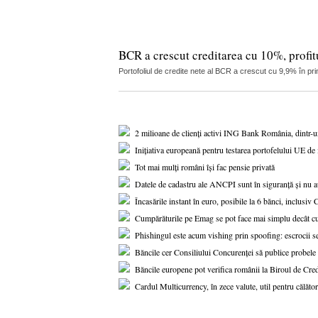
BCR a crescut creditarea cu 10%, profitu
Portofoliul de credite nete al BCR a crescut cu 9,9% în pri
2 milioane de clienți activi ING Bank România, dintr-
Inițiativa europeană pentru testarea portofelului UE de i
Tot mai mulți români își fac pensie privată
Datele de cadastru ale ANCPI sunt în siguranță și nu au
Încasările instant în euro, posibile la 6 bănci, inclusi
Cumpărăturile pe Emag se pot face mai simplu decât c
Phishingul este acum vishing prin spoofing: escrocii se
Băncile cer Consiliului Concurenței să publice probe
Băncile europene pot verifica românii la Biroul de Cred
Cardul Multicurrency, în zece valute, util pentru călători