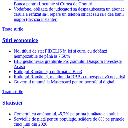
Banca pentru Locuinte si Curtea de Conturi
Vodafone, obligata de judecatori sa despagubeasca un abonat
caruia a refuzat sa-i repare un telefon stricat sau sa-i dea banii
inapoi (decizia instantei)
Toate stirile
Stiri economice
Noi titluri de stat FIDELIS în lei și euro, cu dobânzi
neimpozabile de pânã la 7,50%
BID gestionează granturile Programului Diaspora Investește
Acasă
Ratingul României, confirmat la Baa3
Ratingul României, menținut la BBB- cu perspectivă negativă
Guvernul renunță la Mastercard pentru portofelul digital
Toate stirile
Statistici
Comerțul cu amănuntul, -5,7% pe prima jumătate a anului
Serviciile de piață pentru populație, scădere de 8% pe primele
cinci luni din 2026