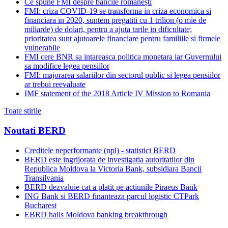
Ce spune FMI despre băncile românești
FMI: criza COVID-19 se transforma in criza economica si
financiara in 2020, suntem pregatiti cu 1 trilion (o mie de
miliarde) de dolari, pentru a ajuta tarile in dificultate;
prioritatea sunt ajutoarele financiare pentru familiile si firmele
vulnerabile
FMI cere BNR sa intareasca politica monetara iar Guvernului
sa modifice legea pensiilor
FMI: majorarea salariilor din sectorul public si legea pensiilor
ar trebui reevaluate
IMF statement of the 2018 Article IV Mission to Romania
Toate stirile
Noutati BERD
Creditele neperformante (npl) - statistici BERD
BERD este ingrijorata de investigatia autoritatilor din
Republica Moldova la Victoria Bank, subsidiara Bancii
Transilvania
BERD dezvaluie cat a platit pe actiunile Piraeus Bank
ING Bank si BERD finanteaza parcul logistic CTPark
Bucharest
EBRD hails Moldova banking breakthrough