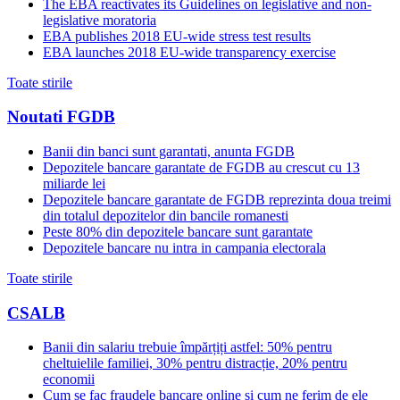
The EBA reactivates its Guidelines on legislative and non-
legislative moratoria
EBA publishes 2018 EU-wide stress test results
EBA launches 2018 EU-wide transparency exercise
Toate stirile
Noutati FGDB
Banii din banci sunt garantati, anunta FGDB
Depozitele bancare garantate de FGDB au crescut cu 13
miliarde lei
Depozitele bancare garantate de FGDB reprezinta doua treimi
din totalul depozitelor din bancile romanesti
Peste 80% din depozitele bancare sunt garantate
Depozitele bancare nu intra in campania electorala
Toate stirile
CSALB
Banii din salariu trebuie împărțiți astfel: 50% pentru
cheltuielile familiei, 30% pentru distracție, 20% pentru
economii
Cum se fac fraudele bancare online și cum ne ferim de ele