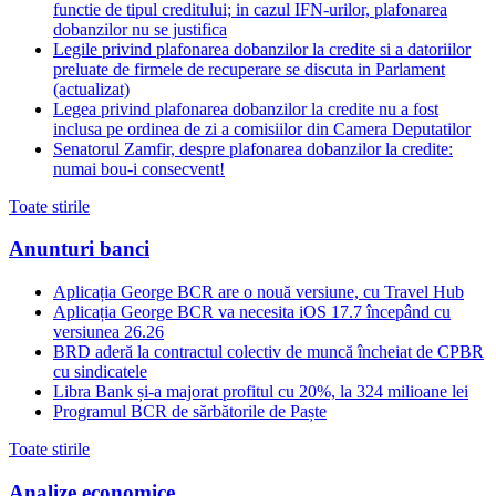
functie de tipul creditului; in cazul IFN-urilor, plafonarea
dobanzilor nu se justifica
Legile privind plafonarea dobanzilor la credite si a datoriilor
preluate de firmele de recuperare se discuta in Parlament
(actualizat)
Legea privind plafonarea dobanzilor la credite nu a fost
inclusa pe ordinea de zi a comisiilor din Camera Deputatilor
Senatorul Zamfir, despre plafonarea dobanzilor la credite:
numai bou-i consecvent!
Toate stirile
Anunturi banci
Aplicația George BCR are o nouă versiune, cu Travel Hub
Aplicația George BCR va necesita iOS 17.7 începând cu
versiunea 26.26
BRD aderă la contractul colectiv de muncă încheiat de CPBR
cu sindicatele
Libra Bank și-a majorat profitul cu 20%, la 324 milioane lei
Programul BCR de sărbătorile de Paște
Toate stirile
Analize economice