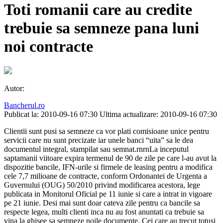
Toti romanii care au credite
trebuie sa semneze pana luni
noi contracte
Autor:
Bancherul.ro
Publicat la: 2010-09-16 07:30
Ultima actualizare: 2010-09-16 07:30
Clientii sunt pusi sa semneze ca vor plati comisioane unice pentru
servicii care nu sunt precizate iar unele banci “uita” sa le dea
documentul integral, stampilat sau semnat.rnrnLa inceputul
saptamanii viitoare expira termenul de 90 de zile pe care l-au avut la
dispozitie bancile, IFN-urile si firmele de leasing pentru a modifica
cele 7,7 milioane de contracte, conform Ordonantei de Urgenta a
Guvernului (OUG) 50/2010 privind modificarea acestora, lege
publicata in Monitorul Oficial pe 11 iunie si care a intrat in vigoare
pe 21 iunie. Desi mai sunt doar cateva zile pentru ca bancile sa
respecte legea, multi clienti inca nu au fost anuntati ca trebuie sa
vina la ghisee sa semneze noile documente. Cei care au trecut totusi