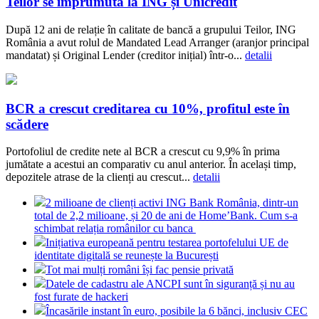
Teilor se împrumută la ING și Unicredit
După 12 ani de relație în calitate de bancă a grupului Teilor, ING
România a avut rolul de Mandated Lead Arranger (aranjor principal
mandatat) și Original Lender (creditor inițial) într-o...
detalii
BCR a crescut creditarea cu 10%, profitul este în
scădere
Portofoliul de credite nete al BCR a crescut cu 9,9% în prima
jumătate a acestui an comparativ cu anul anterior. În același timp,
depozitele atrase de la clienți au crescut...
detalii
2 milioane de clienți activi ING Bank România, dintr-un
total de 2,2 milioane, și 20 de ani de Home’Bank. Cum s-a
schimbat relația românilor cu banca
Inițiativa europeană pentru testarea portofelului UE de
identitate digitală se reunește la București
Tot mai mulți români își fac pensie privată
Datele de cadastru ale ANCPI sunt în siguranță și nu au
fost furate de hackeri
Încasările instant în euro, posibile la 6 bănci, inclusiv CEC