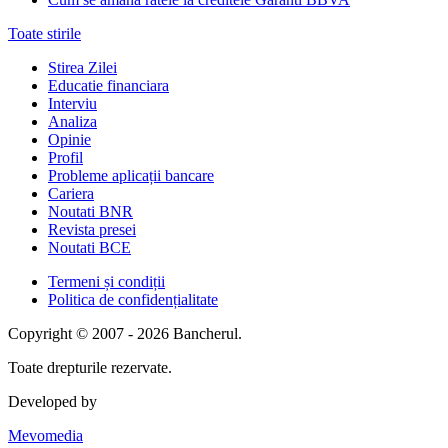
Toate stirile
Stirea Zilei
Educatie financiara
Interviu
Analiza
Opinie
Profil
Probleme aplicații bancare
Cariera
Noutati BNR
Revista presei
Noutati BCE
Termeni și condiții
Politica de confidențialitate
Copyright © 2007 - 2026 Bancherul.
Toate drepturile rezervate.
Developed by
Mevomedia