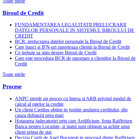
Toate stirile
Biroul de Credit
FUNDAMENTAREA LEGALITATII PRELUCRARII
DATELOR PERSONALE IN SISTEMUL BIROULUI DE
CREDIT
BCR: prelucrarea datelor personale la Biroul de Credit
Care banci si IFN-uri raporteaza clientii la Biroul de Credit
Ce trebuie sa stim despre Biroul de Credit
Care este procedura BCR de raportare a clientilor la Biroul de
Credit
Toate stirile
Procese
ANPC pierde un proces cu Intesa si ARB privind modul de
calcul al ratelor la credite
Un client Credius obtine in justitie anularea creditului, din
cauza dobanzii prea mari
Hotararea judecatoriei prin care Aedificium, fosta Raiffeisen
Banca pentru Locuinte, si statul sunt obligati sa achite unui
client prima de stat
Decizia Curtii de Apel Bucuresti in procesul dintre Raiffeisen