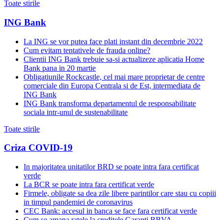
Toate stirile
ING Bank
La ING se vor putea face plati instant din decembrie 2022
Cum evitam tentativele de frauda online?
Clientii ING Bank trebuie sa-si actualizeze aplicatia Home
Bank pana in 20 martie
Obligatiunile Rockcastle, cel mai mare proprietar de centre
comerciale din Europa Centrala si de Est, intermediata de
ING Bank
ING Bank transforma departamentul de responsabilitate
sociala intr-unul de sustenabilitate
Toate stirile
Criza COVID-19
In majoritatea unitatilor BRD se poate intra fara certificat
verde
La BCR se poate intra fara certificat verde
Firmele, obligate sa dea zile libere parintilor care stau cu copiii
in timpul pandemiei de coronavirus
CEC Bank: accesul in banca se face fara certificat verde
Cum se amana ratele la creditele Garanti BBVA