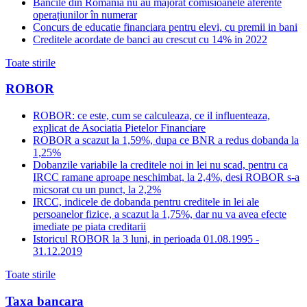
Băncile din România nu au majorat comisioanele aferente
operațiunilor în numerar
Concurs de educatie financiara pentru elevi, cu premii in bani
Creditele acordate de banci au crescut cu 14% in 2022
Toate stirile
ROBOR
ROBOR: ce este, cum se calculeaza, ce il influenteaza,
explicat de Asociatia Pietelor Financiare
ROBOR a scazut la 1,59%, dupa ce BNR a redus dobanda la
1,25%
Dobanzile variabile la creditele noi in lei nu scad, pentru ca
IRCC ramane aproape neschimbat, la 2,4%, desi ROBOR s-a
micsorat cu un punct, la 2,2%
IRCC, indicele de dobanda pentru creditele in lei ale
persoanelor fizice, a scazut la 1,75%, dar nu va avea efecte
imediate pe piata creditarii
Istoricul ROBOR la 3 luni, in perioada 01.08.1995 -
31.12.2019
Toate stirile
Taxa bancara