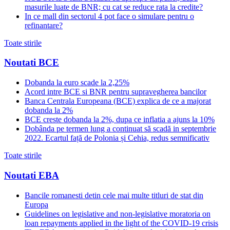
masurile luate de BNR; cu cat se reduce rata la credite?
In ce mall din sectorul 4 pot face o simulare pentru o
refinantare?
Toate stirile
Noutati BCE
Dobanda la euro scade la 2,25%
Acord intre BCE si BNR pentru supravegherea bancilor
Banca Centrala Europeana (BCE) explica de ce a majorat
dobanda la 2%
BCE creste dobanda la 2%, dupa ce inflatia a ajuns la 10%
Dobânda pe termen lung a continuat să scadă in septembrie
2022. Ecartul față de Polonia și Cehia, redus semnificativ
Toate stirile
Noutati EBA
Bancile romanesti detin cele mai multe titluri de stat din
Europa
Guidelines on legislative and non-legislative moratoria on
loan repayments applied in the light of the COVID-19 crisis