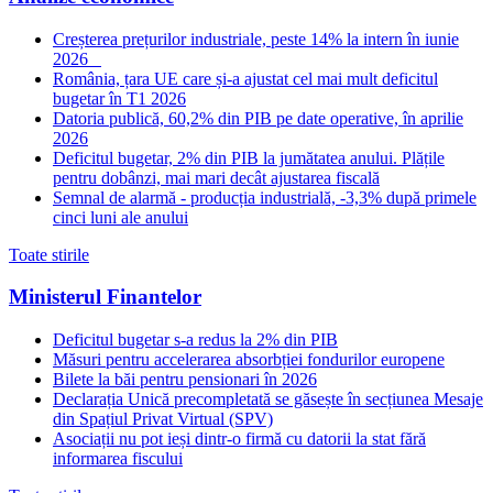
Creșterea prețurilor industriale, peste 14% la intern în iunie
2026
România, țara UE care și-a ajustat cel mai mult deficitul
bugetar în T1 2026
Datoria publică, 60,2% din PIB pe date operative, în aprilie
2026
Deficitul bugetar, 2% din PIB la jumătatea anului. Plățile
pentru dobânzi, mai mari decât ajustarea fiscală
Semnal de alarmă - producția industrială, -3,3% după primele
cinci luni ale anului
Toate stirile
Ministerul Finantelor
Deficitul bugetar s-a redus la 2% din PIB
Măsuri pentru accelerarea absorbției fondurilor europene
Bilete la băi pentru pensionari în 2026
Declarația Unică precompletată se găsește în secțiunea Mesaje
din Spațiul Privat Virtual (SPV)
Asociații nu pot ieși dintr-o firmă cu datorii la stat fără
informarea fiscului