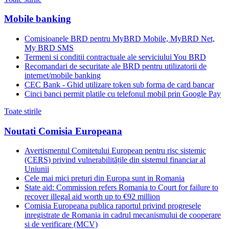
Mobile banking
Comisioanele BRD pentru MyBRD Mobile, MyBRD Net,
My BRD SMS
Termeni si conditii contractuale ale serviciului You BRD
Recomandari de securitate ale BRD pentru utilizatorii de
internet/mobile banking
CEC Bank - Ghid utilizare token sub forma de card bancar
Cinci banci permit platile cu telefonul mobil prin Google Pay
Toate stirile
Noutati Comisia Europeana
Avertismentul Comitetului European pentru risc sistemic
(CERS) privind vulnerabilitățile din sistemul financiar al
Uniunii
Cele mai mici preturi din Europa sunt in Romania
State aid: Commission refers Romania to Court for failure to
recover illegal aid worth up to €92 million
Comisia Europeana publica raportul privind progresele
inregistrate de Romania in cadrul mecanismului de cooperare
si de verificare (MCV)