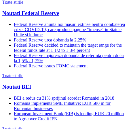
Toate stirile
Noutati Federal Reserve
Federal Reserve anunta noi masuri extinse pentru combaterea
crizei COVID-19, care produce pagube "imense" in Statele
Unite si in lume
Federal Reserve urca dobanda la 2,25%
Federal Reserve decided to maintain the target range for the
federal funds rate at 1-1/2 to 1-3/4 percent
Federal Reserve majoreaza dobanda de referinta pentru dolar
la 1,5% - 1,75%
Federal Reserve issues FOMC statement
Toate stirile
Noutati BEI
BEI a redus cu 31% sprijinul acordat Romaniei in 2018
Romania implements SME Initiative: EUR 580 m for
Romanian businesses
European Investment Bank (EIB) is lending EUR 20 million
to Agricover Credit IFN
Toate stirile