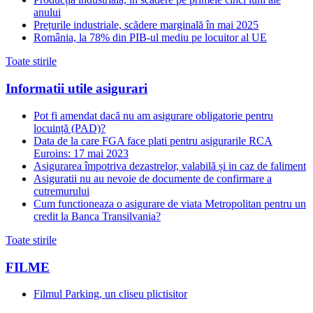
anului
Prețurile industriale, scădere marginală în mai 2025
România, la 78% din PIB-ul mediu pe locuitor al UE
Toate stirile
Informatii utile asigurari
Pot fi amendat dacă nu am asigurare obligatorie pentru
locuință (PAD)?
Data de la care FGA face plati pentru asigurarile RCA
Euroins: 17 mai 2023
Asigurarea împotriva dezastrelor, valabilă și in caz de faliment
Asiguratii nu au nevoie de documente de confirmare a
cutremurului
Cum functioneaza o asigurare de viata Metropolitan pentru un
credit la Banca Transilvania?
Toate stirile
FILME
Filmul Parking, un cliseu plictisitor