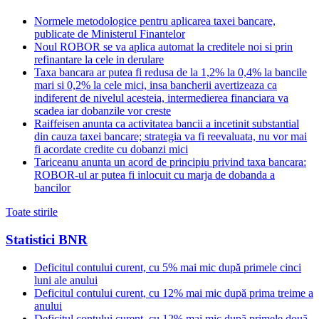
Normele metodologice pentru aplicarea taxei bancare,
publicate de Ministerul Finantelor
Noul ROBOR se va aplica automat la creditele noi si prin
refinantare la cele in derulare
Taxa bancara ar putea fi redusa de la 1,2% la 0,4% la bancile
mari si 0,2% la cele mici, insa bancherii avertizeaza ca
indiferent de nivelul acesteia, intermedierea financiara va
scadea iar dobanzile vor creste
Raiffeisen anunta ca activitatea bancii a incetinit substantial
din cauza taxei bancare; strategia va fi reevaluata, nu vor mai
fi acordate credite cu dobanzi mici
Tariceanu anunta un acord de principiu privind taxa bancara:
ROBOR-ul ar putea fi inlocuit cu marja de dobanda a
bancilor
Toate stirile
Statistici BNR
Deficitul contului curent, cu 5% mai mic după primele cinci
luni ale anului
Deficitul contului curent, cu 12% mai mic după prima treime a
anului
Deficitul contului curent, cu 12% mai mic după primele două