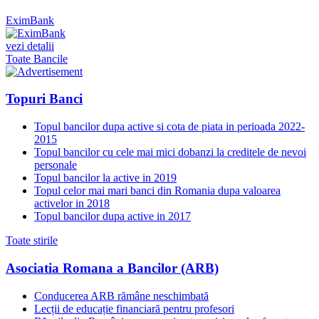
EximBank
vezi detalii
Toate Bancile
Topuri Banci
Topul bancilor dupa active si cota de piata in perioada 2022-
2015
Topul bancilor cu cele mai mici dobanzi la creditele de nevoi
personale
Topul bancilor la active in 2019
Topul celor mai mari banci din Romania dupa valoarea
activelor in 2018
Topul bancilor dupa active in 2017
Toate stirile
Asociatia Romana a Bancilor (ARB)
Conducerea ARB rămâne neschimbată
Lecții de educație financiară pentru profesori