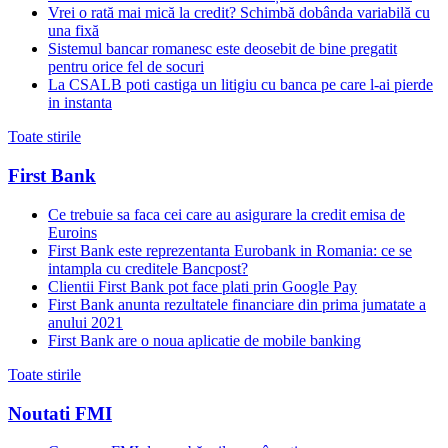
Vrei o rată mai mică la credit? Schimbă dobânda variabilă cu
una fixă
Sistemul bancar romanesc este deosebit de bine pregatit
pentru orice fel de socuri
La CSALB poti castiga un litigiu cu banca pe care l-ai pierde
in instanta
Toate stirile
First Bank
Ce trebuie sa faca cei care au asigurare la credit emisa de
Euroins
First Bank este reprezentanta Eurobank in Romania: ce se
intampla cu creditele Bancpost?
Clientii First Bank pot face plati prin Google Pay
First Bank anunta rezultatele financiare din prima jumatate a
anului 2021
First Bank are o noua aplicatie de mobile banking
Toate stirile
Noutati FMI