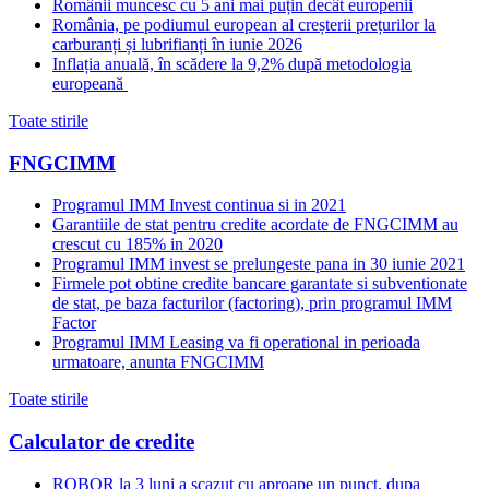
Românii muncesc cu 5 ani mai puțin decât europenii
România, pe podiumul european al creșterii prețurilor la
carburanți și lubrifianți în iunie 2026
Inflația anuală, în scădere la 9,2% după metodologia
europeană
Toate stirile
FNGCIMM
Programul IMM Invest continua si in 2021
Garantiile de stat pentru credite acordate de FNGCIMM au
crescut cu 185% in 2020
Programul IMM invest se prelungeste pana in 30 iunie 2021
Firmele pot obtine credite bancare garantate si subventionate
de stat, pe baza facturilor (factoring), prin programul IMM
Factor
Programul IMM Leasing va fi operational in perioada
urmatoare, anunta FNGCIMM
Toate stirile
Calculator de credite
ROBOR la 3 luni a scazut cu aproape un punct, dupa