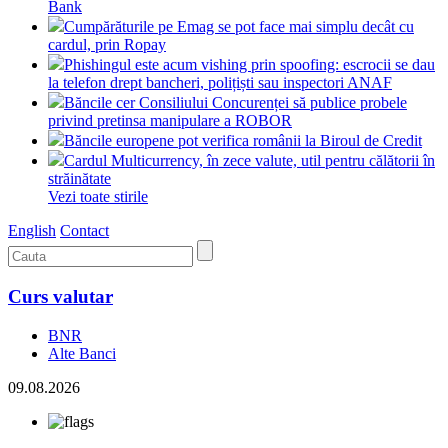
Bank
Cumpărăturile pe Emag se pot face mai simplu decât cu
cardul, prin Ropay
Phishingul este acum vishing prin spoofing: escrocii se dau
la telefon drept bancheri, polițiști sau inspectori ANAF
Băncile cer Consiliului Concurenței să publice probele
privind pretinsa manipulare a ROBOR
Băncile europene pot verifica românii la Biroul de Credit
Cardul Multicurrency, în zece valute, util pentru călătorii în
străinătate
Vezi toate stirile
English
Contact
Curs valutar
BNR
Alte Banci
09.08.2026