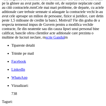
pe la ghisee au avut parte, de multe ori, de surprize neplacute cand
au citit contractele.rnrnCele mai mari probleme, de departe, cu actele
aditionale care trebuie semnate si adaugate la contractele vechi le-au
avut cele aproape un milion de persoane, fizice si juridice, care detin
peste 1,5 milioane de credite la banci. Motivul? Fie din graba de a
respecta termenul impus de Guvern pentru a modifica vechile
contracte, fie din neatentie sau din cauza lipsei unui personal bine
calificat, bancile ofera clientilor acte aditionale care prezinta o
multime de lucruri neclare, rn
scrie Gandul
rn
Tipareste detalii
Trimite pe mail
Facebook
LinkedIn
WhatsApp
Vizualizari:
738
Taguri: