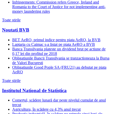
Infringements: Commission refers Greece, Ireland and
Romania to the Court of Justice for not implementing anti-
money laundering rules
Toate stirile
Noutati BVB
BET AeRO, primul indice pentru piata AeRO, la BVB
Laptaria cu Caimac s-a listat pe piata AeRO a BVB
Banca Transilvania plateste un dividend brut pe actiune de
0,17 lei din profitul pe 2018
Obligatiunile Bancii Transilvania se tranzactioneaza la Bursa
de Valori Bucuresti
Obligatiunile Good Pople SA (FRU21) au debutat pe piata
AeRO
Toate stirile
Institutul National de Statistica
Comerțul, scădere lunară dar peste nivelul cumulat de anul
trecut
Agricultura, în scădere cu 4,3% anul trecut
Producția industrială, în scădere pe primele cinci luni ale