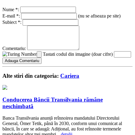
Nume *:
E-mail *:
(nu se afiseaza pe site)
Subiect *:
Comentariu:
Tastati codul din imagine (doar cifre)
Alte stiri din categoria:
Cariera
Conducerea Băncii Transilvania rămâne
neschimbată
Banca Transilvania anunță reînnoirea mandatului Directorului
General, Ömer Tetik, până în 2030, conform unui comunicat al
băncii, în care se adaugă: Adițional, au fost reînnoite termenele
mandatelor altor trei membri...
detalii