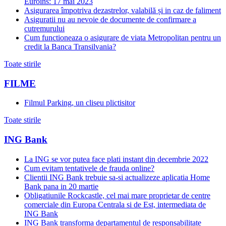
Euroins: 17 mai 2023
Asigurarea împotriva dezastrelor, valabilă și in caz de faliment
Asiguratii nu au nevoie de documente de confirmare a
cutremurului
Cum functioneaza o asigurare de viata Metropolitan pentru un
credit la Banca Transilvania?
Toate stirile
FILME
Filmul Parking, un cliseu plictisitor
Toate stirile
ING Bank
La ING se vor putea face plati instant din decembrie 2022
Cum evitam tentativele de frauda online?
Clientii ING Bank trebuie sa-si actualizeze aplicatia Home
Bank pana in 20 martie
Obligatiunile Rockcastle, cel mai mare proprietar de centre
comerciale din Europa Centrala si de Est, intermediata de
ING Bank
ING Bank transforma departamentul de responsabilitate