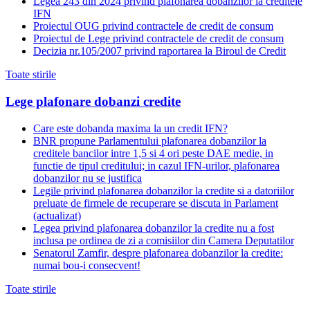
Legea 243 din 2024 privind plafonarea dobânzilor la creditele
IFN
Proiectul OUG privind contractele de credit de consum
Proiectul de Lege privind contractele de credit de consum
Decizia nr.105/2007 privind raportarea la Biroul de Credit
Toate stirile
Lege plafonare dobanzi credite
Care este dobanda maxima la un credit IFN?
BNR propune Parlamentului plafonarea dobanzilor la
creditele bancilor intre 1,5 si 4 ori peste DAE medie, in
functie de tipul creditului; in cazul IFN-urilor, plafonarea
dobanzilor nu se justifica
Legile privind plafonarea dobanzilor la credite si a datoriilor
preluate de firmele de recuperare se discuta in Parlament
(actualizat)
Legea privind plafonarea dobanzilor la credite nu a fost
inclusa pe ordinea de zi a comisiilor din Camera Deputatilor
Senatorul Zamfir, despre plafonarea dobanzilor la credite:
numai bou-i consecvent!
Toate stirile