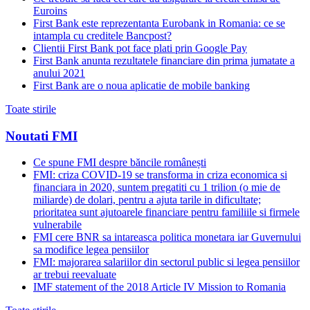
Euroins
First Bank este reprezentanta Eurobank in Romania: ce se
intampla cu creditele Bancpost?
Clientii First Bank pot face plati prin Google Pay
First Bank anunta rezultatele financiare din prima jumatate a
anului 2021
First Bank are o noua aplicatie de mobile banking
Toate stirile
Noutati FMI
Ce spune FMI despre băncile românești
FMI: criza COVID-19 se transforma in criza economica si
financiara in 2020, suntem pregatiti cu 1 trilion (o mie de
miliarde) de dolari, pentru a ajuta tarile in dificultate;
prioritatea sunt ajutoarele financiare pentru familiile si firmele
vulnerabile
FMI cere BNR sa intareasca politica monetara iar Guvernului
sa modifice legea pensiilor
FMI: majorarea salariilor din sectorul public si legea pensiilor
ar trebui reevaluate
IMF statement of the 2018 Article IV Mission to Romania