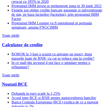
crescut cu 185% in 2020
Programul IMM invest se prelungeste pana in 30 iunie 2021
Firmele pot obtine credite bancare garantate si subventionate
de stat, pe baza facturilor (factoring), prin programul IMM
Factor
Programul IMM Leasing va fi operational in perioada
urmatoare, anunta FNGCIMM
Toate stirile
Calculator de credite
ROBOR la 3 luni a scazut cu aproape un punct, dupa
masurile luate de BNR; cu cat se reduce rata la credite?
In ce mall din sectorul 4 pot face o simulare pentru o
refinantare?
Toate stirile
Noutati BCE
Dobanda la euro scade la 2,25%
Acord intre BCE si BNR pentru supravegherea bancilor
Banca Centrala Europeana (BCE) explica de ce a majorat
dobanda la 2%