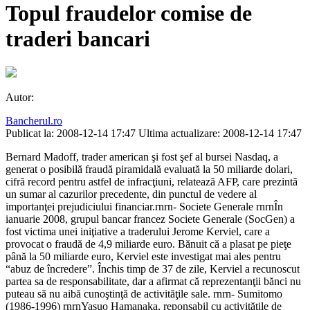
Topul fraudelor comise de
traderi bancari
Autor:
Bancherul.ro
Publicat la: 2008-12-14 17:47
Ultima actualizare: 2008-12-14 17:47
Bernard Madoff, trader american şi fost şef al bursei Nasdaq, a
generat o posibilă fraudă piramidală evaluată la 50 miliarde dolari,
cifră record pentru astfel de infracţiuni, relatează AFP, care prezintă
un sumar al cazurilor precedente, din punctul de vedere al
importanţei prejudiciului financiar.rnrn- Societe Generale rnrnÎn
ianuarie 2008, grupul bancar francez Societe Generale (SocGen) a
fost victima unei iniţiative a traderului Jerome Kerviel, care a
provocat o fraudă de 4,9 miliarde euro. Bănuit că a plasat pe pieţe
până la 50 miliarde euro, Kerviel este investigat mai ales pentru
“abuz de încredere”. Închis timp de 37 de zile, Kerviel a recunoscut
partea sa de responsabilitate, dar a afirmat că reprezentanţii bănci nu
puteau să nu aibă cunoştinţă de activităţile sale. rnrn- Sumitomo
(1986-1996) rnrnYasuo Hamanaka, reponsabil cu activităţile de