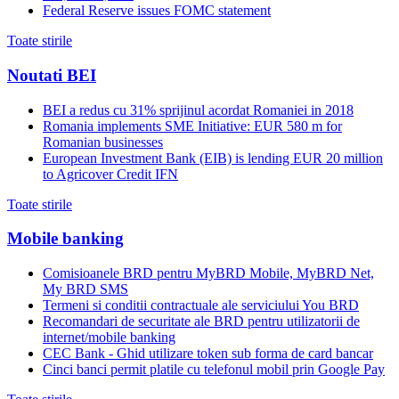
Federal Reserve issues FOMC statement
Toate stirile
Noutati BEI
BEI a redus cu 31% sprijinul acordat Romaniei in 2018
Romania implements SME Initiative: EUR 580 m for
Romanian businesses
European Investment Bank (EIB) is lending EUR 20 million
to Agricover Credit IFN
Toate stirile
Mobile banking
Comisioanele BRD pentru MyBRD Mobile, MyBRD Net,
My BRD SMS
Termeni si conditii contractuale ale serviciului You BRD
Recomandari de securitate ale BRD pentru utilizatorii de
internet/mobile banking
CEC Bank - Ghid utilizare token sub forma de card bancar
Cinci banci permit platile cu telefonul mobil prin Google Pay