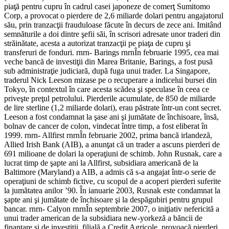
piaţă pentru cupru în cadrul casei japoneze de comerţ Sumitomo
Corp, a provocat o pierdere de 2,6 miliarde dolari pentru angajatorul
său, prin tranzacţii frauduloase făcute în decurs de zece ani. Imitând
semnăturile a doi dintre şefii săi, în scrisori adresate unor traderi din
străinătate, acesta a autorizat tranzacţii pe piaţa de cupru şi
transferuri de fonduri. rnrn- Barings rnrnÎn februarie 1995, cea mai
veche bancă de investiţii din Marea Britanie, Barings, a fost pusă
sub administraţie judiciară, după fuga unui trader. La Singapore,
traderul Nick Leeson mizase pe o recuperare a indicelui bursei din
Tokyo, în contextul în care acesta scădea şi speculase în ceea ce
priveşte preţul petrolului. Pierderile acumulate, de 850 de miliarde
de lire sterline (1,2 miliarde dolari), erau păstrate într-un cont secret.
Leeson a fost condamnat la şase ani şi jumătate de închisoare, însă,
bolnav de cancer de colon, vindecat între timp, a fost eliberat în
1999. rnrn- Allfirst rnrnÎn februarie 2002, prima bancă irlandeză,
Allied Irish Bank (AIB), a anunţat că un trader a ascuns pierderi de
691 milioane de dolari la operaţiuni de schimb. John Rusnak, care a
lucrat timp de şapte ani la Allfirst, subsidiara americană de la
Baltimore (Maryland) a AIB, a admis că s-a angajat într-o serie de
operaţiuni de schimb fictive, cu scopul de a acoperi pierderi suferite
la jumătatea anilor ’90. În ianuarie 2003, Rusnak este condamnat la
şapte ani şi jumătate de închisoare şi la despăgubiri pentru grupul
bancar. rnrn- Calyon rnrnÎn septembrie 2007, o iniţiativ nefericită a
unui trader american de la subsidiara new-yorkeză a băncii de
finanţare şi de investiţii, filială a Credit Agricole, provoacă pierderi