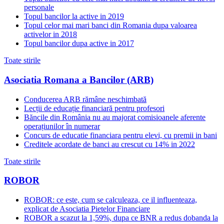
personale
Topul bancilor la active in 2019
Topul celor mai mari banci din Romania dupa valoarea
activelor in 2018
Topul bancilor dupa active in 2017
Toate stirile
Asociatia Romana a Bancilor (ARB)
Conducerea ARB rămâne neschimbată
Lecții de educație financiară pentru profesori
Băncile din România nu au majorat comisioanele aferente
operațiunilor în numerar
Concurs de educatie financiara pentru elevi, cu premii in bani
Creditele acordate de banci au crescut cu 14% in 2022
Toate stirile
ROBOR
ROBOR: ce este, cum se calculeaza, ce il influenteaza,
explicat de Asociatia Pietelor Financiare
ROBOR a scazut la 1,59%, dupa ce BNR a redus dobanda la