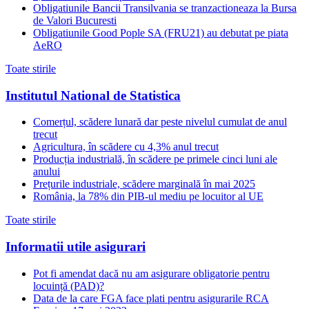
Obligatiunile Bancii Transilvania se tranzactioneaza la Bursa
de Valori Bucuresti
Obligatiunile Good Pople SA (FRU21) au debutat pe piata
AeRO
Toate stirile
Institutul National de Statistica
Comerțul, scădere lunară dar peste nivelul cumulat de anul
trecut
Agricultura, în scădere cu 4,3% anul trecut
Producția industrială, în scădere pe primele cinci luni ale
anului
Prețurile industriale, scădere marginală în mai 2025
România, la 78% din PIB-ul mediu pe locuitor al UE
Toate stirile
Informatii utile asigurari
Pot fi amendat dacă nu am asigurare obligatorie pentru
locuință (PAD)?
Data de la care FGA face plati pentru asigurarile RCA