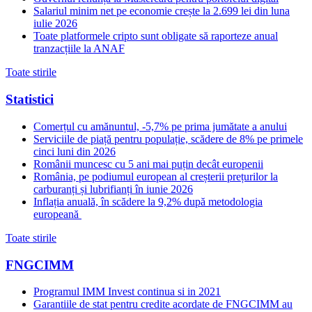
Salariul minim net pe economie crește la 2.699 lei din luna
iulie 2026
Toate platformele cripto sunt obligate să raporteze anual
tranzacțiile la ANAF
Toate stirile
Statistici
Comerțul cu amănuntul, -5,7% pe prima jumătate a anului
Serviciile de piață pentru populație, scădere de 8% pe primele
cinci luni din 2026
Românii muncesc cu 5 ani mai puțin decât europenii
România, pe podiumul european al creșterii prețurilor la
carburanți și lubrifianți în iunie 2026
Inflația anuală, în scădere la 9,2% după metodologia
europeană
Toate stirile
FNGCIMM
Programul IMM Invest continua si in 2021
Garantiile de stat pentru credite acordate de FNGCIMM au