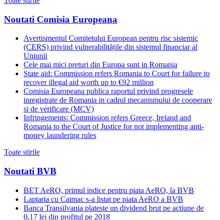
Toate stirile
Noutati Comisia Europeana
Avertismentul Comitetului European pentru risc sistemic
(CERS) privind vulnerabilitățile din sistemul financiar al
Uniunii
Cele mai mici preturi din Europa sunt in Romania
State aid: Commission refers Romania to Court for failure to
recover illegal aid worth up to €92 million
Comisia Europeana publica raportul privind progresele
inregistrate de Romania in cadrul mecanismului de cooperare
si de verificare (MCV)
Infringements: Commission refers Greece, Ireland and
Romania to the Court of Justice for not implementing anti-
money laundering rules
Toate stirile
Noutati BVB
BET AeRO, primul indice pentru piata AeRO, la BVB
Laptaria cu Caimac s-a listat pe piata AeRO a BVB
Banca Transilvania plateste un dividend brut pe actiune de
0,17 lei din profitul pe 2018