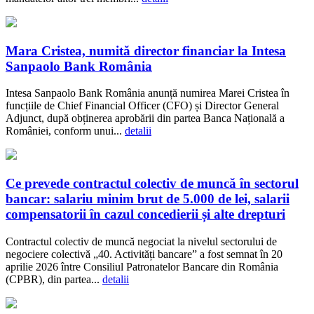
Mara Cristea, numită director financiar la Intesa
Sanpaolo Bank România
Intesa Sanpaolo Bank România anunță numirea Marei Cristea în
funcțiile de Chief Financial Officer (CFO) și Director General
Adjunct, după obținerea aprobării din partea Banca Națională a
României, conform unui...
detalii
Ce prevede contractul colectiv de muncă în sectorul
bancar: salariu minim brut de 5.000 de lei, salarii
compensatorii în cazul concedierii și alte drepturi
Contractul colectiv de muncă negociat la nivelul sectorului de
negociere colectivă „40. Activități bancare” a fost semnat în 20
aprilie 2026 între Consiliul Patronatelor Bancare din România
(CPBR), din partea...
detalii