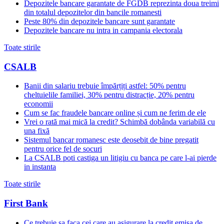
Depozitele bancare garantate de FGDB reprezinta doua treimi
din totalul depozitelor din bancile romanesti
Peste 80% din depozitele bancare sunt garantate
Depozitele bancare nu intra in campania electorala
Toate stirile
CSALB
Banii din salariu trebuie împărțiți astfel: 50% pentru
cheltuielile familiei, 30% pentru distracție, 20% pentru
economii
Cum se fac fraudele bancare online și cum ne ferim de ele
Vrei o rată mai mică la credit? Schimbă dobânda variabilă cu
una fixă
Sistemul bancar romanesc este deosebit de bine pregatit
pentru orice fel de socuri
La CSALB poti castiga un litigiu cu banca pe care l-ai pierde
in instanta
Toate stirile
First Bank
Ce trebuie sa faca cei care au asigurare la credit emisa de