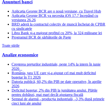
Anunturi banci
Aplicația George BCR are o nouă versiune, cu Travel Hub
Aplicația George BCR va necesita iOS 17.7 începând cu
versiunea 26.26
BRD aderă la contractul colectiv de muncă încheiat de CPBR
cu sindicatele
Libra Bank și-a majorat profitul cu 20%, la 324 milioane lei
Programul BCR de sărbătorile de Paște
Toate stirile
Analize economice
Creșterea prețurilor industriale, peste 14% la intern în iunie
2026
România, țara UE care și-a ajustat cel mai mult deficitul
bugetar în T1 2026
Datoria publică, 60,2% din PIB pe date operative, în aprilie
2026
Deficitul bugetar, 2% din PIB la jumătatea anului. Plățile
pentru dobânzi, mai mari decât ajustarea fiscală
Semnal de alarmă - producția industrială, -3,3% după primele
cinci luni ale anului