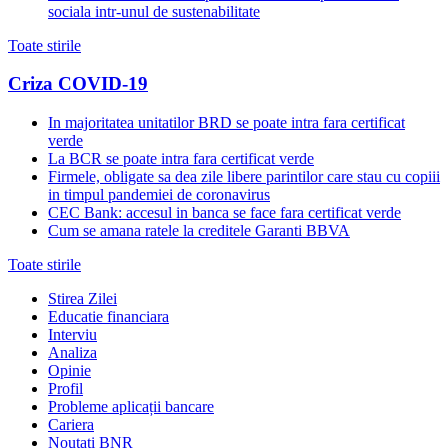
sociala intr-unul de sustenabilitate
Toate stirile
Criza COVID-19
In majoritatea unitatilor BRD se poate intra fara certificat
verde
La BCR se poate intra fara certificat verde
Firmele, obligate sa dea zile libere parintilor care stau cu copiii
in timpul pandemiei de coronavirus
CEC Bank: accesul in banca se face fara certificat verde
Cum se amana ratele la creditele Garanti BBVA
Toate stirile
Stirea Zilei
Educatie financiara
Interviu
Analiza
Opinie
Profil
Probleme aplicații bancare
Cariera
Noutati BNR