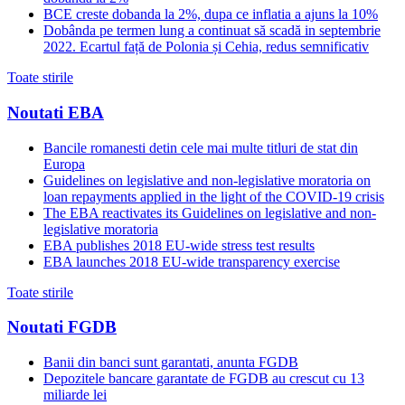
BCE creste dobanda la 2%, dupa ce inflatia a ajuns la 10%
Dobânda pe termen lung a continuat să scadă in septembrie
2022. Ecartul față de Polonia și Cehia, redus semnificativ
Toate stirile
Noutati EBA
Bancile romanesti detin cele mai multe titluri de stat din
Europa
Guidelines on legislative and non-legislative moratoria on
loan repayments applied in the light of the COVID-19 crisis
The EBA reactivates its Guidelines on legislative and non-
legislative moratoria
EBA publishes 2018 EU-wide stress test results
EBA launches 2018 EU-wide transparency exercise
Toate stirile
Noutati FGDB
Banii din banci sunt garantati, anunta FGDB
Depozitele bancare garantate de FGDB au crescut cu 13
miliarde lei