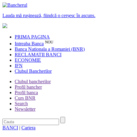
Lauda mă rușinează, fiindcă o cerșesc în ascuns.
PRIMA PAGINA
NOU
Intreaba Banca
Banca Nationala a Romaniei (BNR)
RECLAMATII BANCI
ECONOMIE
IFN
Clubul Bancherilor
Clubul bancherilor
Profil bancher
Profil banca
Curs BNR
Search
Newsletter
BANCI
|
Cariera