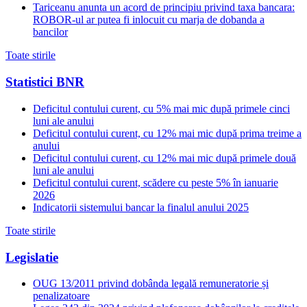
Tariceanu anunta un acord de principiu privind taxa bancara:
ROBOR-ul ar putea fi inlocuit cu marja de dobanda a
bancilor
Toate stirile
Statistici BNR
Deficitul contului curent, cu 5% mai mic după primele cinci
luni ale anului
Deficitul contului curent, cu 12% mai mic după prima treime a
anului
Deficitul contului curent, cu 12% mai mic după primele două
luni ale anului
Deficitul contului curent, scădere cu peste 5% în ianuarie
2026
Indicatorii sistemului bancar la finalul anului 2025
Toate stirile
Legislatie
OUG 13/2011 privind dobânda legală remuneratorie și
penalizatoare