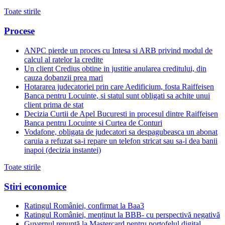
Toate stirile
Procese
ANPC pierde un proces cu Intesa si ARB privind modul de
calcul al ratelor la credite
Un client Credius obtine in justitie anularea creditului, din
cauza dobanzii prea mari
Hotararea judecatoriei prin care Aedificium, fosta Raiffeisen
Banca pentru Locuinte, si statul sunt obligati sa achite unui
client prima de stat
Decizia Curtii de Apel Bucuresti in procesul dintre Raiffeisen
Banca pentru Locuinte si Curtea de Conturi
Vodafone, obligata de judecatori sa despagubeasca un abonat
caruia a refuzat sa-i repare un telefon stricat sau sa-i dea banii
inapoi (decizia instantei)
Toate stirile
Stiri economice
Ratingul României, confirmat la Baa3
Ratingul României, menținut la BBB- cu perspectivă negativă
Guvernul renunță la Mastercard pentru portofelul digital