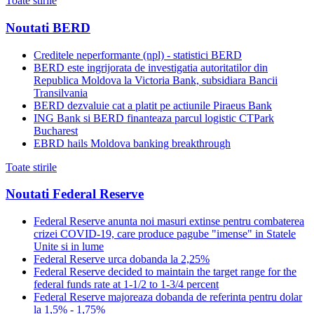
Toate stirile
Noutati BERD
Creditele neperformante (npl) - statistici BERD
BERD este ingrijorata de investigatia autoritatilor din
Republica Moldova la Victoria Bank, subsidiara Bancii
Transilvania
BERD dezvaluie cat a platit pe actiunile Piraeus Bank
ING Bank si BERD finanteaza parcul logistic CTPark
Bucharest
EBRD hails Moldova banking breakthrough
Toate stirile
Noutati Federal Reserve
Federal Reserve anunta noi masuri extinse pentru combaterea
crizei COVID-19, care produce pagube "imense" in Statele
Unite si in lume
Federal Reserve urca dobanda la 2,25%
Federal Reserve decided to maintain the target range for the
federal funds rate at 1-1/2 to 1-3/4 percent
Federal Reserve majoreaza dobanda de referinta pentru dolar
la 1,5% - 1,75%