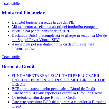
Toate stirile
Ministerul Finantelor
Deficitul bugetar s-a redus la 2% din PIB
Măsuri pentru accelerarea absorbției fondurilor europene
Bilete la băi pentru pensionari în 2026
Declarația Unică precompletată se găsește în secțiunea Mesaje
din Spațiul Privat Virtual (SPV)
Asociații nu pot ieși dintr-o firmă cu datorii la stat fără
informarea fiscului
Toate stirile
Biroul de Credit
FUNDAMENTAREA LEGALITATII PRELUCRARII
DATELOR PERSONALE IN SISTEMUL BIROULUI DE
CREDIT
BCR: prelucrarea datelor personale la Biroul de Credit
Care banci si IFN-uri raporteaza clientii la Biroul de Credit
Ce trebuie sa stim despre Biroul de Credit
Care este procedura BCR de raportare a clientilor la Biroul de
Credit