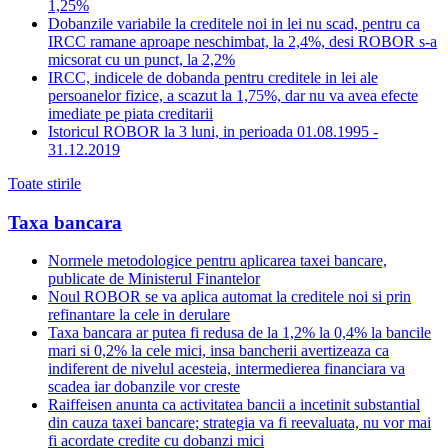
1,25%
Dobanzile variabile la creditele noi in lei nu scad, pentru ca
IRCC ramane aproape neschimbat, la 2,4%, desi ROBOR s-a
micsorat cu un punct, la 2,2%
IRCC, indicele de dobanda pentru creditele in lei ale
persoanelor fizice, a scazut la 1,75%, dar nu va avea efecte
imediate pe piata creditarii
Istoricul ROBOR la 3 luni, in perioada 01.08.1995 -
31.12.2019
Toate stirile
Taxa bancara
Normele metodologice pentru aplicarea taxei bancare,
publicate de Ministerul Finantelor
Noul ROBOR se va aplica automat la creditele noi si prin
refinantare la cele in derulare
Taxa bancara ar putea fi redusa de la 1,2% la 0,4% la bancile
mari si 0,2% la cele mici, insa bancherii avertizeaza ca
indiferent de nivelul acesteia, intermedierea financiara va
scadea iar dobanzile vor creste
Raiffeisen anunta ca activitatea bancii a incetinit substantial
din cauza taxei bancare; strategia va fi reevaluata, nu vor mai
fi acordate credite cu dobanzi mici