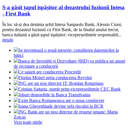
S-a găsit țapul ispășitor al dezastrului fuziunii Intesa
- First Bank
În loc să-și dea demisia șeful Intesa Sanpaolo Bank, Alessio Cioni,
pentru dezastrul fuziunii cu First Bank, de la finalul anului trecut,
banca italiană a găsit țapul ispășitor: vicepreședintele responsabil...
detalii
Se inventează o nouă meserie: consilierea datornicilor la
bănci
Banca de Investiții și Dezvoltare (BID) va publica un anunț
de recrutare a conducerii
Ce salarii are conducerea Procredit
Florina Moisei preia conducerea Revolut
ING are un nou director IT: Bogdan Rotunjanu
Cristian Saitariu, numit prim-vicepresedintele CEC Bank
Joburi disponibile la Banca Transilvania
Exim Banca Romaneasca are o noua conducere
Ioana Gheorghiade devine sefa riscului la BCR
ING Bank are un nou director de resurse umane: Maria
Zoicas
Vezi toate stirile