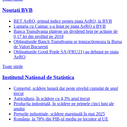
Noutati BVB
BET AeRO, primul indice pentru piata AeRO, la BVB
Laptaria cu Caimac s-a listat pe piata AeRO a BVB
Banca Transilvania plateste un dividend brut pe actiune de
0,17 lei din profitul pe 2018
Obligatiunile Bancii Transilvania se tranzactioneaza la Bursa
de Valori Bucuresti
Obligatiunile Good Pople SA (FRU21) au debutat pe piata
AeRO
Toate stirile
Institutul National de Statistica
Comerțul, scădere lunară dar peste nivelul cumulat de anul
trecut
Agricultura, în scădere cu 4,3% anul trecut
Producția industrială, în scădere pe primele cinci luni ale
anului
Prețurile industriale, scădere marginală în mai 2025
România, la 78% din PIB-ul mediu pe locuitor al UE