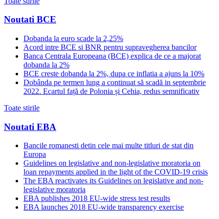
Toate stirile
Noutati BCE
Dobanda la euro scade la 2,25%
Acord intre BCE si BNR pentru supravegherea bancilor
Banca Centrala Europeana (BCE) explica de ce a majorat
dobanda la 2%
BCE creste dobanda la 2%, dupa ce inflatia a ajuns la 10%
Dobânda pe termen lung a continuat să scadă in septembrie
2022. Ecartul față de Polonia și Cehia, redus semnificativ
Toate stirile
Noutati EBA
Bancile romanesti detin cele mai multe titluri de stat din
Europa
Guidelines on legislative and non-legislative moratoria on
loan repayments applied in the light of the COVID-19 crisis
The EBA reactivates its Guidelines on legislative and non-
legislative moratoria
EBA publishes 2018 EU-wide stress test results
EBA launches 2018 EU-wide transparency exercise