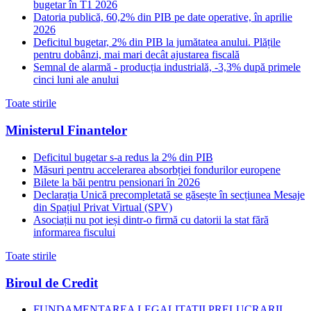
bugetar în T1 2026
Datoria publică, 60,2% din PIB pe date operative, în aprilie
2026
Deficitul bugetar, 2% din PIB la jumătatea anului. Plățile
pentru dobânzi, mai mari decât ajustarea fiscală
Semnal de alarmă - producția industrială, -3,3% după primele
cinci luni ale anului
Toate stirile
Ministerul Finantelor
Deficitul bugetar s-a redus la 2% din PIB
Măsuri pentru accelerarea absorbției fondurilor europene
Bilete la băi pentru pensionari în 2026
Declarația Unică precompletată se găsește în secțiunea Mesaje
din Spațiul Privat Virtual (SPV)
Asociații nu pot ieși dintr-o firmă cu datorii la stat fără
informarea fiscului
Toate stirile
Biroul de Credit
FUNDAMENTAREA LEGALITATII PRELUCRARII