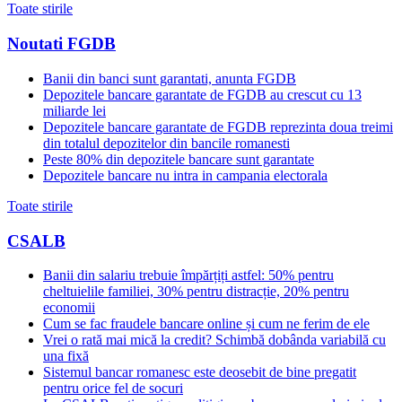
Toate stirile
Noutati FGDB
Banii din banci sunt garantati, anunta FGDB
Depozitele bancare garantate de FGDB au crescut cu 13
miliarde lei
Depozitele bancare garantate de FGDB reprezinta doua treimi
din totalul depozitelor din bancile romanesti
Peste 80% din depozitele bancare sunt garantate
Depozitele bancare nu intra in campania electorala
Toate stirile
CSALB
Banii din salariu trebuie împărțiți astfel: 50% pentru
cheltuielile familiei, 30% pentru distracție, 20% pentru
economii
Cum se fac fraudele bancare online și cum ne ferim de ele
Vrei o rată mai mică la credit? Schimbă dobânda variabilă cu
una fixă
Sistemul bancar romanesc este deosebit de bine pregatit
pentru orice fel de socuri