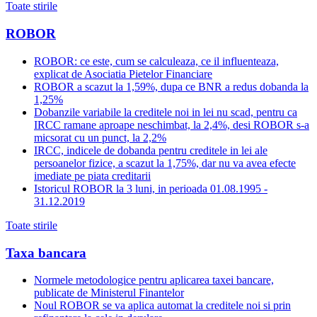
Toate stirile
ROBOR
ROBOR: ce este, cum se calculeaza, ce il influenteaza,
explicat de Asociatia Pietelor Financiare
ROBOR a scazut la 1,59%, dupa ce BNR a redus dobanda la
1,25%
Dobanzile variabile la creditele noi in lei nu scad, pentru ca
IRCC ramane aproape neschimbat, la 2,4%, desi ROBOR s-a
micsorat cu un punct, la 2,2%
IRCC, indicele de dobanda pentru creditele in lei ale
persoanelor fizice, a scazut la 1,75%, dar nu va avea efecte
imediate pe piata creditarii
Istoricul ROBOR la 3 luni, in perioada 01.08.1995 -
31.12.2019
Toate stirile
Taxa bancara
Normele metodologice pentru aplicarea taxei bancare,
publicate de Ministerul Finantelor
Noul ROBOR se va aplica automat la creditele noi si prin