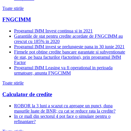
Toate stirile
FNGCIMM
Programul IMM Invest continua si in 2021
Garantiile de stat pentru credite acordate de FNGCIMM au
crescut cu 185% in 2020
Programul IMM invest se prelungeste pana in 30 iunie 2021
Firmele pot obtine credite bancare garantate si subventionate
de stat, pe baza facturilor (factoring), prin programul IMM
Factor
Programul IMM Leasing va fi operational in perioada
urmatoare, anunta FNGCIMM
Toate stirile
Calculator de credite
ROBOR la 3 luni a scazut cu aproape un punct, dupa
masurile luate de BNR; cu cat se reduce rata la credite?
In ce mall din sectorul 4 pot face o simulare pentru o
refinantare?