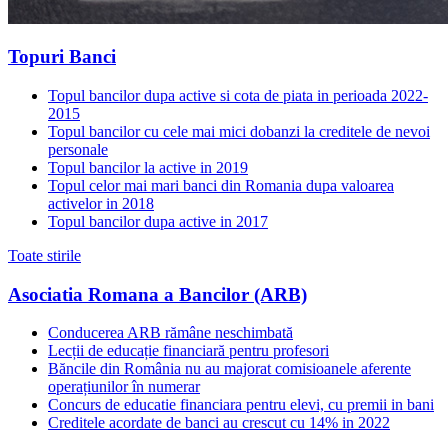
Topuri Banci
Topul bancilor dupa active si cota de piata in perioada 2022-
2015
Topul bancilor cu cele mai mici dobanzi la creditele de nevoi
personale
Topul bancilor la active in 2019
Topul celor mai mari banci din Romania dupa valoarea
activelor in 2018
Topul bancilor dupa active in 2017
Toate stirile
Asociatia Romana a Bancilor (ARB)
Conducerea ARB rămâne neschimbată
Lecții de educație financiară pentru profesori
Băncile din România nu au majorat comisioanele aferente
operațiunilor în numerar
Concurs de educatie financiara pentru elevi, cu premii in bani
Creditele acordate de banci au crescut cu 14% in 2022