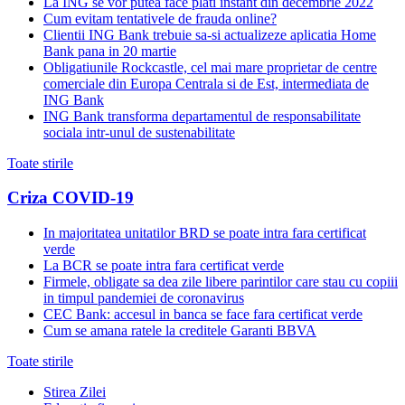
La ING se vor putea face plati instant din decembrie 2022
Cum evitam tentativele de frauda online?
Clientii ING Bank trebuie sa-si actualizeze aplicatia Home
Bank pana in 20 martie
Obligatiunile Rockcastle, cel mai mare proprietar de centre
comerciale din Europa Centrala si de Est, intermediata de
ING Bank
ING Bank transforma departamentul de responsabilitate
sociala intr-unul de sustenabilitate
Toate stirile
Criza COVID-19
In majoritatea unitatilor BRD se poate intra fara certificat
verde
La BCR se poate intra fara certificat verde
Firmele, obligate sa dea zile libere parintilor care stau cu copiii
in timpul pandemiei de coronavirus
CEC Bank: accesul in banca se face fara certificat verde
Cum se amana ratele la creditele Garanti BBVA
Toate stirile
Stirea Zilei