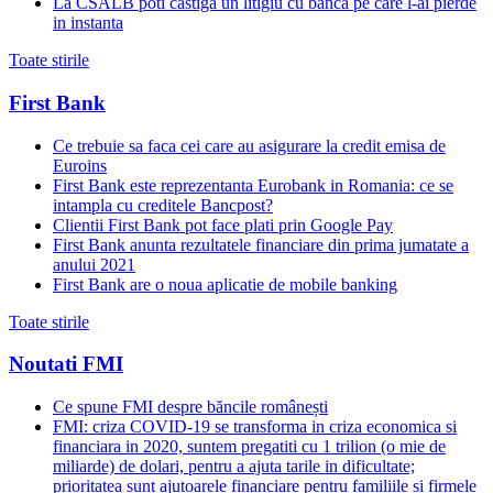
La CSALB poti castiga un litigiu cu banca pe care l-ai pierde
in instanta
Toate stirile
First Bank
Ce trebuie sa faca cei care au asigurare la credit emisa de
Euroins
First Bank este reprezentanta Eurobank in Romania: ce se
intampla cu creditele Bancpost?
Clientii First Bank pot face plati prin Google Pay
First Bank anunta rezultatele financiare din prima jumatate a
anului 2021
First Bank are o noua aplicatie de mobile banking
Toate stirile
Noutati FMI
Ce spune FMI despre băncile românești
FMI: criza COVID-19 se transforma in criza economica si
financiara in 2020, suntem pregatiti cu 1 trilion (o mie de
miliarde) de dolari, pentru a ajuta tarile in dificultate;
prioritatea sunt ajutoarele financiare pentru familiile si firmele