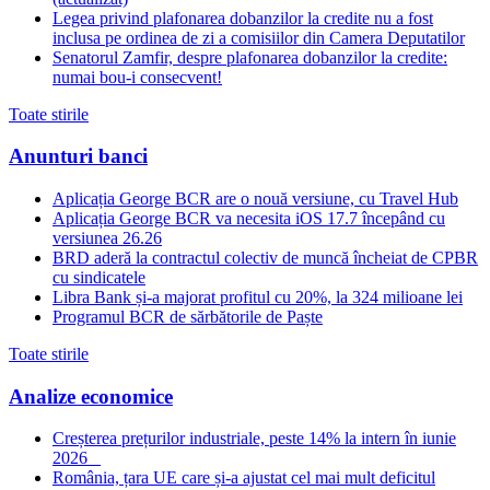
Legea privind plafonarea dobanzilor la credite nu a fost
inclusa pe ordinea de zi a comisiilor din Camera Deputatilor
Senatorul Zamfir, despre plafonarea dobanzilor la credite:
numai bou-i consecvent!
Toate stirile
Anunturi banci
Aplicația George BCR are o nouă versiune, cu Travel Hub
Aplicația George BCR va necesita iOS 17.7 începând cu
versiunea 26.26
BRD aderă la contractul colectiv de muncă încheiat de CPBR
cu sindicatele
Libra Bank și-a majorat profitul cu 20%, la 324 milioane lei
Programul BCR de sărbătorile de Paște
Toate stirile
Analize economice
Creșterea prețurilor industriale, peste 14% la intern în iunie
2026
România, țara UE care și-a ajustat cel mai mult deficitul