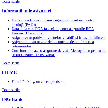
Toate stirile
Informatii utile asigurari
Pot fi amendat dacă nu am asigurare obligatorie pentru
locuință (PAD)?
Data de la care FGA face plati pentru asigurarile RCA
Euroins: 17 mai 2023
Asigurarea împotriva dezastrelor, valabilă și in caz de faliment
Asiguratii nu au nevoie de documente de confirmare a
cutremurului
Cum functioneaza o asigurare de viata Metropolitan pentru un
credit la Banca Transilvania?
Toate stirile
FILME
Filmul Parking, un cliseu plictisitor
Toate stirile
ING Bank