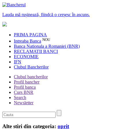
Lauda mă rușinează, fiindcă o cerșesc în ascuns.
PRIMA PAGINA
NOU
Intreaba Banca
Banca Nationala a Romaniei (BNR)
RECLAMATII BANCI
ECONOMIE
IFN
Clubul Bancherilor
Clubul bancherilor
Profil bancher
Profil banca
Curs BNR
Search
Newsletter
Alte stiri din categoria:
oprit