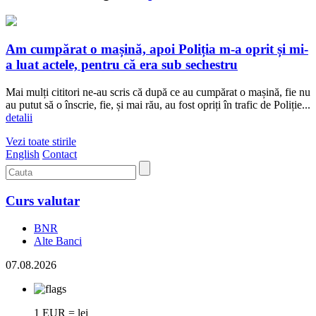
Am cumpărat o mașină, apoi Poliția m-a oprit și mi-
a luat actele, pentru că era sub sechestru
Mai mulți cititori ne-au scris că după ce au cumpărat o mașină, fie nu
au putut să o înscrie, fie, și mai rău, au fost opriți în trafic de Poliție...
detalii
Vezi toate stirile
English
Contact
Curs valutar
BNR
Alte Banci
07.08.2026
1 EUR = lei