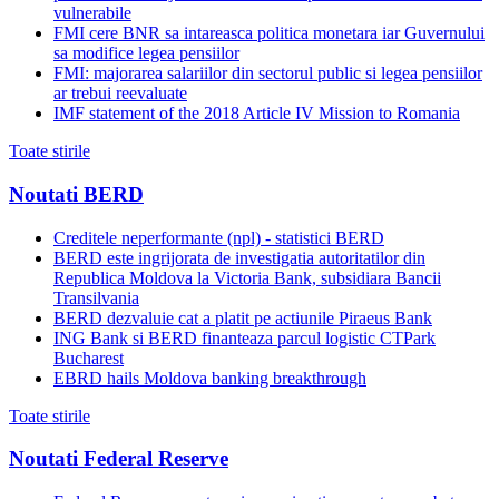
vulnerabile
FMI cere BNR sa intareasca politica monetara iar Guvernului
sa modifice legea pensiilor
FMI: majorarea salariilor din sectorul public si legea pensiilor
ar trebui reevaluate
IMF statement of the 2018 Article IV Mission to Romania
Toate stirile
Noutati BERD
Creditele neperformante (npl) - statistici BERD
BERD este ingrijorata de investigatia autoritatilor din
Republica Moldova la Victoria Bank, subsidiara Bancii
Transilvania
BERD dezvaluie cat a platit pe actiunile Piraeus Bank
ING Bank si BERD finanteaza parcul logistic CTPark
Bucharest
EBRD hails Moldova banking breakthrough
Toate stirile
Noutati Federal Reserve