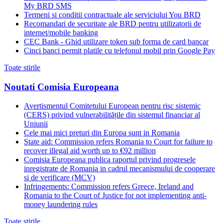
My BRD SMS
Termeni si conditii contractuale ale serviciului You BRD
Recomandari de securitate ale BRD pentru utilizatorii de
internet/mobile banking
CEC Bank - Ghid utilizare token sub forma de card bancar
Cinci banci permit platile cu telefonul mobil prin Google Pay
Toate stirile
Noutati Comisia Europeana
Avertismentul Comitetului European pentru risc sistemic
(CERS) privind vulnerabilitățile din sistemul financiar al
Uniunii
Cele mai mici preturi din Europa sunt in Romania
State aid: Commission refers Romania to Court for failure to
recover illegal aid worth up to €92 million
Comisia Europeana publica raportul privind progresele
inregistrate de Romania in cadrul mecanismului de cooperare
si de verificare (MCV)
Infringements: Commission refers Greece, Ireland and
Romania to the Court of Justice for not implementing anti-
money laundering rules
Toate stirile