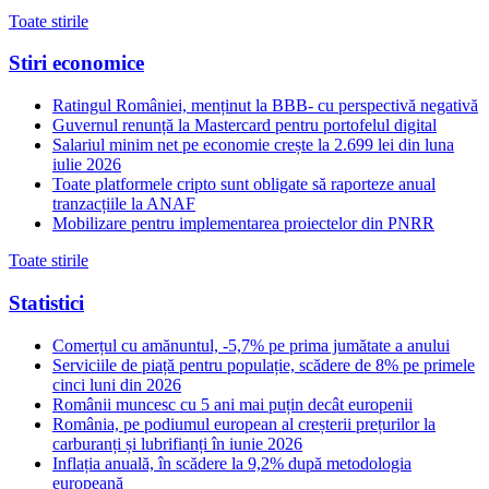
Toate stirile
Stiri economice
Ratingul României, menținut la BBB- cu perspectivă negativă
Guvernul renunță la Mastercard pentru portofelul digital
Salariul minim net pe economie crește la 2.699 lei din luna
iulie 2026
Toate platformele cripto sunt obligate să raporteze anual
tranzacțiile la ANAF
Mobilizare pentru implementarea proiectelor din PNRR
Toate stirile
Statistici
Comerțul cu amănuntul, -5,7% pe prima jumătate a anului
Serviciile de piață pentru populație, scădere de 8% pe primele
cinci luni din 2026
Românii muncesc cu 5 ani mai puțin decât europenii
România, pe podiumul european al creșterii prețurilor la
carburanți și lubrifianți în iunie 2026
Inflația anuală, în scădere la 9,2% după metodologia
europeană