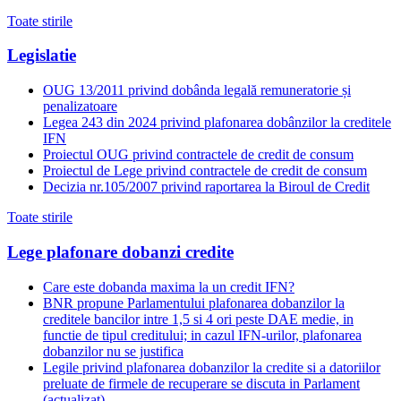
Toate stirile
Legislatie
OUG 13/2011 privind dobânda legală remuneratorie și
penalizatoare
Legea 243 din 2024 privind plafonarea dobânzilor la creditele
IFN
Proiectul OUG privind contractele de credit de consum
Proiectul de Lege privind contractele de credit de consum
Decizia nr.105/2007 privind raportarea la Biroul de Credit
Toate stirile
Lege plafonare dobanzi credite
Care este dobanda maxima la un credit IFN?
BNR propune Parlamentului plafonarea dobanzilor la
creditele bancilor intre 1,5 si 4 ori peste DAE medie, in
functie de tipul creditului; in cazul IFN-urilor, plafonarea
dobanzilor nu se justifica
Legile privind plafonarea dobanzilor la credite si a datoriilor
preluate de firmele de recuperare se discuta in Parlament
(actualizat)