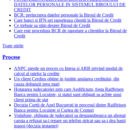
DATELOR PERSONALE IN SISTEMUL BIROULUI DE
CREDIT
BCR: prelucrarea datelor personale la Biroul de Credit
Care banci si IFN-uri raporteaza clientii la Biroul de Credit
Ce trebuie sa stim despre Biroul de Credit
Care este procedura BCR de raportare a clientilor la Biroul de
Credit
Toate stirile
Procese
ANPC pierde un proces cu Intesa si ARB privind modul de
calcul al ratelor la credite
Un client Credius obtine in justitie anularea creditului, din
cauza dobanzii prea mari
Hotararea judecatoriei prin care Aedificium, fosta Raiffeisen
Banca pentru Locuinte, si statul sunt obligati sa achite unui
client prima de stat
Decizia Curtii de Apel Bucuresti in procesul dintre Raiffeisen
Banca pentru Locuinte si Curtea de Conturi
Vodafone, obligata de judecatori sa despagubeasca un abonat
caruia a refuzat sa-i repare un telefon stricat sau sa-i dea banii
inapoi (decizia instantei)