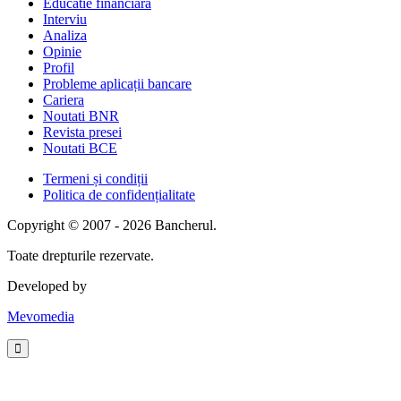
Educatie financiara
Interviu
Analiza
Opinie
Profil
Probleme aplicații bancare
Cariera
Noutati BNR
Revista presei
Noutati BCE
Termeni și condiții
Politica de confidențialitate
Copyright © 2007 - 2026 Bancherul.
Toate drepturile rezervate.
Developed by
Mevomedia