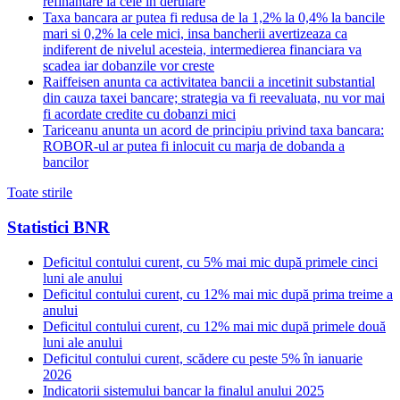
refinantare la cele in derulare
Taxa bancara ar putea fi redusa de la 1,2% la 0,4% la bancile
mari si 0,2% la cele mici, insa bancherii avertizeaza ca
indiferent de nivelul acesteia, intermedierea financiara va
scadea iar dobanzile vor creste
Raiffeisen anunta ca activitatea bancii a incetinit substantial
din cauza taxei bancare; strategia va fi reevaluata, nu vor mai
fi acordate credite cu dobanzi mici
Tariceanu anunta un acord de principiu privind taxa bancara:
ROBOR-ul ar putea fi inlocuit cu marja de dobanda a
bancilor
Toate stirile
Statistici BNR
Deficitul contului curent, cu 5% mai mic după primele cinci
luni ale anului
Deficitul contului curent, cu 12% mai mic după prima treime a
anului
Deficitul contului curent, cu 12% mai mic după primele două
luni ale anului
Deficitul contului curent, scădere cu peste 5% în ianuarie
2026
Indicatorii sistemului bancar la finalul anului 2025