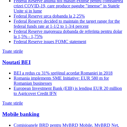
Federal Reserve anunta noi masuri extinse pentru combaterea
crizei COVID-19, care produce pagube "imense" in Statele
Unite si in lume
Federal Reserve urca dobanda la 2,25%
Federal Reserve decided to maintain the target range for the
federal funds rate at 1-1/2 to 1-3/4 percent
Federal Reserve majoreaza dobanda de referinta pentru dolar
la 1,5% - 1,75%
Federal Reserve issues FOMC statement
Toate stirile
Noutati BEI
BEI a redus cu 31% sprijinul acordat Romaniei in 2018
Romania implements SME Initiative: EUR 580 m for
Romanian businesses
European Investment Bank (EIB) is lending EUR 20 million
to Agricover Credit IFN
Toate stirile
Mobile banking
Comisioanele BRD pentru MyBRD Mobile, MyBRD Net,