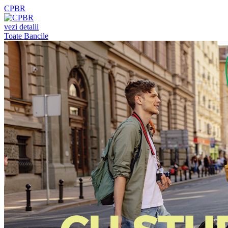
CPBR
vezi detalii
Toate Bancile