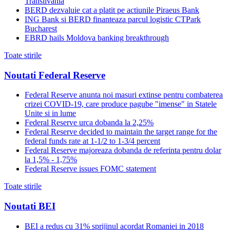
Transilvania
BERD dezvaluie cat a platit pe actiunile Piraeus Bank
ING Bank si BERD finanteaza parcul logistic CTPark
Bucharest
EBRD hails Moldova banking breakthrough
Toate stirile
Noutati Federal Reserve
Federal Reserve anunta noi masuri extinse pentru combaterea
crizei COVID-19, care produce pagube "imense" in Statele
Unite si in lume
Federal Reserve urca dobanda la 2,25%
Federal Reserve decided to maintain the target range for the
federal funds rate at 1-1/2 to 1-3/4 percent
Federal Reserve majoreaza dobanda de referinta pentru dolar
la 1,5% - 1,75%
Federal Reserve issues FOMC statement
Toate stirile
Noutati BEI
BEI a redus cu 31% sprijinul acordat Romaniei in 2018