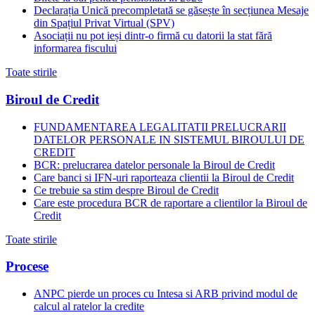
Declarația Unică precompletată se găsește în secțiunea Mesaje
din Spațiul Privat Virtual (SPV)
Asociații nu pot ieși dintr-o firmă cu datorii la stat fără
informarea fiscului
Toate stirile
Biroul de Credit
FUNDAMENTAREA LEGALITATII PRELUCRARII
DATELOR PERSONALE IN SISTEMUL BIROULUI DE
CREDIT
BCR: prelucrarea datelor personale la Biroul de Credit
Care banci si IFN-uri raporteaza clientii la Biroul de Credit
Ce trebuie sa stim despre Biroul de Credit
Care este procedura BCR de raportare a clientilor la Biroul de
Credit
Toate stirile
Procese
ANPC pierde un proces cu Intesa si ARB privind modul de
calcul al ratelor la credite