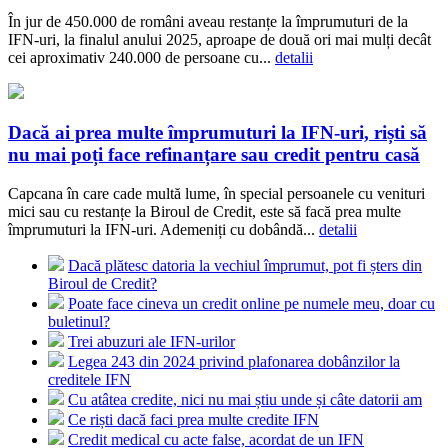
În jur de 450.000 de români aveau restanțe la împrumuturi de la
IFN-uri, la finalul anului 2025, aproape de două ori mai mulți decât
cei aproximativ 240.000 de persoane cu...
detalii
Dacă ai prea multe împrumuturi la IFN-uri, riști să
nu mai poți face refinanțare sau credit pentru casă
Capcana în care cade multă lume, în special persoanele cu venituri
mici sau cu restanțe la Biroul de Credit, este să facă prea multe
împrumuturi la IFN-uri. Ademeniți cu dobândă...
detalii
Dacă plătesc datoria la vechiul împrumut, pot fi șters din
Biroul de Credit?
Poate face cineva un credit online pe numele meu, doar cu
buletinul?
Trei abuzuri ale IFN-urilor
Legea 243 din 2024 privind plafonarea dobânzilor la
creditele IFN
Cu atâtea credite, nici nu mai știu unde și câte datorii am
Ce riști dacă faci prea multe credite IFN
Credit medical cu acte false, acordat de un IFN