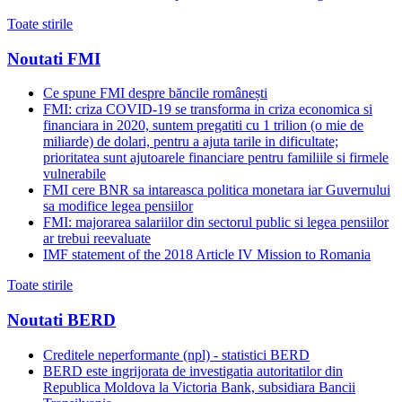
Toate stirile
Noutati FMI
Ce spune FMI despre băncile românești
FMI: criza COVID-19 se transforma in criza economica si
financiara in 2020, suntem pregatiti cu 1 trilion (o mie de
miliarde) de dolari, pentru a ajuta tarile in dificultate;
prioritatea sunt ajutoarele financiare pentru familiile si firmele
vulnerabile
FMI cere BNR sa intareasca politica monetara iar Guvernului
sa modifice legea pensiilor
FMI: majorarea salariilor din sectorul public si legea pensiilor
ar trebui reevaluate
IMF statement of the 2018 Article IV Mission to Romania
Toate stirile
Noutati BERD
Creditele neperformante (npl) - statistici BERD
BERD este ingrijorata de investigatia autoritatilor din
Republica Moldova la Victoria Bank, subsidiara Bancii