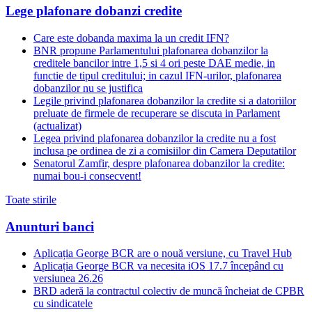
Lege plafonare dobanzi credite
Care este dobanda maxima la un credit IFN?
BNR propune Parlamentului plafonarea dobanzilor la
creditele bancilor intre 1,5 si 4 ori peste DAE medie, in
functie de tipul creditului; in cazul IFN-urilor, plafonarea
dobanzilor nu se justifica
Legile privind plafonarea dobanzilor la credite si a datoriilor
preluate de firmele de recuperare se discuta in Parlament
(actualizat)
Legea privind plafonarea dobanzilor la credite nu a fost
inclusa pe ordinea de zi a comisiilor din Camera Deputatilor
Senatorul Zamfir, despre plafonarea dobanzilor la credite:
numai bou-i consecvent!
Toate stirile
Anunturi banci
Aplicația George BCR are o nouă versiune, cu Travel Hub
Aplicația George BCR va necesita iOS 17.7 începând cu
versiunea 26.26
BRD aderă la contractul colectiv de muncă încheiat de CPBR
cu sindicatele