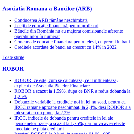
Asociatia Romana a Bancilor (ARB)
Conducerea ARB rămâne neschimbată
Lecții de educație financiară pentru profesori
Băncile din România nu au majorat comisioanele aferente
operațiunilor în numerar
Concurs de educatie financiara pentru elevi, cu premii in bani
Creditele acordate de banci au crescut cu 14% in 2022
Toate stirile
ROBOR
ROBOR: ce este, cum se calculeaza, ce il influenteaza,
explicat de Asociatia Pietelor Financiare
ROBOR a scazut la 1,59%, dupa ce BNR a redus dobanda la
1,25%
Dobanzile variabile la creditele noi in lei nu scad, pentru ca
IRCC ramane aproape neschimbat, la 2,4%, desi ROBOR s-a
micsorat cu un punct, la 2,2%
IRCC, indicele de dobanda pentru creditele in lei ale
persoanelor fizice, a scazut la 1,75%, dar nu va avea efecte
imediate pe piata creditarii