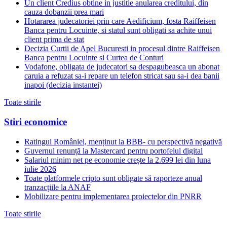
Un client Credius obtine in justitie anularea creditului, din
cauza dobanzii prea mari
Hotararea judecatoriei prin care Aedificium, fosta Raiffeisen
Banca pentru Locuinte, si statul sunt obligati sa achite unui
client prima de stat
Decizia Curtii de Apel Bucuresti in procesul dintre Raiffeisen
Banca pentru Locuinte si Curtea de Conturi
Vodafone, obligata de judecatori sa despagubeasca un abonat
caruia a refuzat sa-i repare un telefon stricat sau sa-i dea banii
inapoi (decizia instantei)
Toate stirile
Stiri economice
Ratingul României, menținut la BBB- cu perspectivă negativă
Guvernul renunță la Mastercard pentru portofelul digital
Salariul minim net pe economie crește la 2.699 lei din luna
iulie 2026
Toate platformele cripto sunt obligate să raporteze anual
tranzacțiile la ANAF
Mobilizare pentru implementarea proiectelor din PNRR
Toate stirile