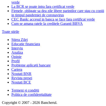
verde
La BCR se poate intra fara certificat verde
Firmele, obligate sa dea zile libere parintilor care stau cu copiii
in timpul pandemiei de coronavirus
CEC Bank: accesul in banca se face fara certificat verde
Cum se amana ratele la creditele Garanti BBVA
Toate stirile
Stirea Zilei
Educatie financiara
Interviu
Analiza
Opinie
Profil
Probleme aplicații bancare
Cariera
Noutati BNR
Revista presei
Noutati BCE
Termeni și condiții
Politica de confidențialitate
Copyright © 2007 - 2026 Bancherul.