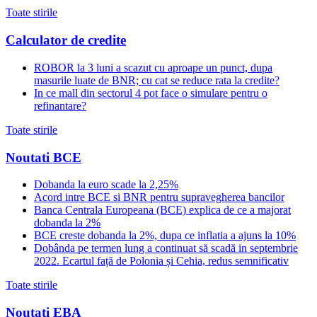
Toate stirile
Calculator de credite
ROBOR la 3 luni a scazut cu aproape un punct, dupa
masurile luate de BNR; cu cat se reduce rata la credite?
In ce mall din sectorul 4 pot face o simulare pentru o
refinantare?
Toate stirile
Noutati BCE
Dobanda la euro scade la 2,25%
Acord intre BCE si BNR pentru supravegherea bancilor
Banca Centrala Europeana (BCE) explica de ce a majorat
dobanda la 2%
BCE creste dobanda la 2%, dupa ce inflatia a ajuns la 10%
Dobânda pe termen lung a continuat să scadă in septembrie
2022. Ecartul față de Polonia și Cehia, redus semnificativ
Toate stirile
Noutati EBA