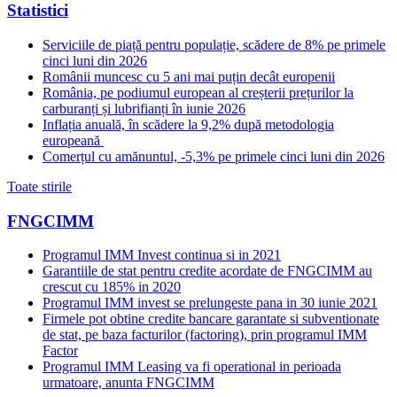
Statistici
Serviciile de piață pentru populație, scădere de 8% pe primele
cinci luni din 2026
Românii muncesc cu 5 ani mai puțin decât europenii
România, pe podiumul european al creșterii prețurilor la
carburanți și lubrifianți în iunie 2026
Inflația anuală, în scădere la 9,2% după metodologia
europeană
Comerțul cu amănuntul, -5,3% pe primele cinci luni din 2026
Toate stirile
FNGCIMM
Programul IMM Invest continua si in 2021
Garantiile de stat pentru credite acordate de FNGCIMM au
crescut cu 185% in 2020
Programul IMM invest se prelungeste pana in 30 iunie 2021
Firmele pot obtine credite bancare garantate si subventionate
de stat, pe baza facturilor (factoring), prin programul IMM
Factor
Programul IMM Leasing va fi operational in perioada
urmatoare, anunta FNGCIMM