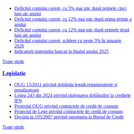
Deficitul contului curent, cu 5% mai mic după primele cinci
luni ale anului
Deficitul contului curent, cu 12% mai mic după prima treime a
anului
Deficitul contului curent, cu 12% mai mic după primele două
luni ale anului
Deficitul contului curent, scădere cu peste 5% în ianuarie
2026
Indicatorii sistemului bancar la finalul anului 2025
Toate stirile
Legislatie
OUG 13/2011 privind dobânda legală remuneratorie și
penalizatoare
Legea 243 din 2024 privind plafonarea dobânzilor la creditele
IFN
Proiectul OUG privind contractele de credit de consum
Proiectul de Lege privind contractele de credit de consum
Decizia nr.105/2007 privind raportarea la Biroul de Credit
Toate stirile