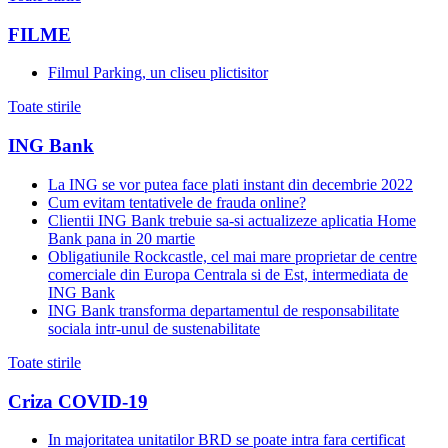
FILME
Filmul Parking, un cliseu plictisitor
Toate stirile
ING Bank
La ING se vor putea face plati instant din decembrie 2022
Cum evitam tentativele de frauda online?
Clientii ING Bank trebuie sa-si actualizeze aplicatia Home
Bank pana in 20 martie
Obligatiunile Rockcastle, cel mai mare proprietar de centre
comerciale din Europa Centrala si de Est, intermediata de
ING Bank
ING Bank transforma departamentul de responsabilitate
sociala intr-unul de sustenabilitate
Toate stirile
Criza COVID-19
In majoritatea unitatilor BRD se poate intra fara certificat