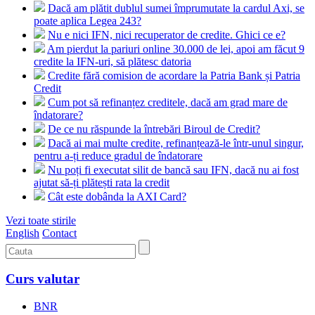
Dacă am plătit dublul sumei împrumutate la cardul Axi, se
poate aplica Legea 243?
Nu e nici IFN, nici recuperator de credite. Ghici ce e?
Am pierdut la pariuri online 30.000 de lei, apoi am făcut 9
credite la IFN-uri, să plătesc datoria
Credite fără comision de acordare la Patria Bank și Patria
Credit
Cum pot să refinanțez creditele, dacă am grad mare de
îndatorare?
De ce nu răspunde la întrebări Biroul de Credit?
Dacă ai mai multe credite, refinanțează-le într-unul singur,
pentru a-ți reduce gradul de îndatorare
Nu poți fi executat silit de bancă sau IFN, dacă nu ai fost
ajutat să-ți plătești rata la credit
Cât este dobânda la AXI Card?
Vezi toate stirile
English
Contact
Curs valutar
BNR