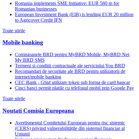
Romania implements SME Initiative: EUR 580 m for
Romanian businesses
European Investment Bank (EIB) is lending EUR 20 million
to Agricover Credit IFN
Toate stirile
Mobile banking
Comisioanele BRD pentru MyBRD Mobile, MyBRD Net,
My BRD SMS
Termeni si conditii contractuale ale serviciului You BRD
Recomandari de securitate ale BRD pentru utilizatorii de
internet/mobile banking
CEC Bank - Ghid utilizare token sub forma de card bancar
Cinci banci permit platile cu telefonul mobil prin Google Pay
Toate stirile
Noutati Comisia Europeana
Avertismentul Comitetului European pentru risc sistemic
(CERS) privind vulnerabilitățile din sistemul financiar al
Uniunii