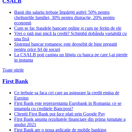
CSALB
Banii din salariu trebuie împărțiți astfel: 50% pentru
cheltuielile familiei, 30% pentru distracție, 20% pentru
economii
Cum se fac fraudele bancare online și cum ne ferim de ele
Vrei o rată mai mică la credit? Schimbă dobânda variabilă cu
una fixă
Sistemul bancar romanesc este deosebit de bine pregatit
pentru orice fel de socuri
La CSALB poti castiga un litigiu cu banca pe care l-ai pierde
in instanta
Toate stirile
First Bank
Ce trebuie sa faca cei care au asigurare la credit emisa de
Euroins
First Bank este reprezentanta Eurobank in Romania: ce se
intampla cu creditele Bancpost?
Clientii First Bank pot face plati prin Google Pay
First Bank anunta rezultatele financiare din prima jumatate a
anului 2021
First Bank are o noua aplicatie de mobile banking