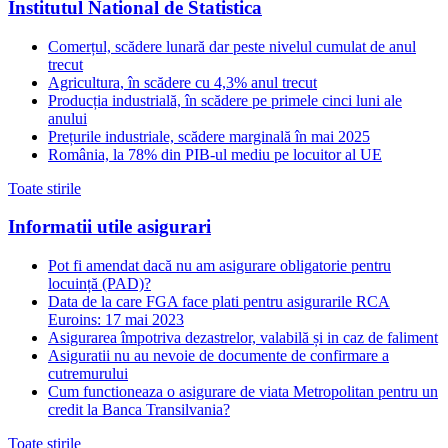
Institutul National de Statistica
Comerțul, scădere lunară dar peste nivelul cumulat de anul
trecut
Agricultura, în scădere cu 4,3% anul trecut
Producția industrială, în scădere pe primele cinci luni ale
anului
Prețurile industriale, scădere marginală în mai 2025
România, la 78% din PIB-ul mediu pe locuitor al UE
Toate stirile
Informatii utile asigurari
Pot fi amendat dacă nu am asigurare obligatorie pentru
locuință (PAD)?
Data de la care FGA face plati pentru asigurarile RCA
Euroins: 17 mai 2023
Asigurarea împotriva dezastrelor, valabilă și in caz de faliment
Asiguratii nu au nevoie de documente de confirmare a
cutremurului
Cum functioneaza o asigurare de viata Metropolitan pentru un
credit la Banca Transilvania?
Toate stirile