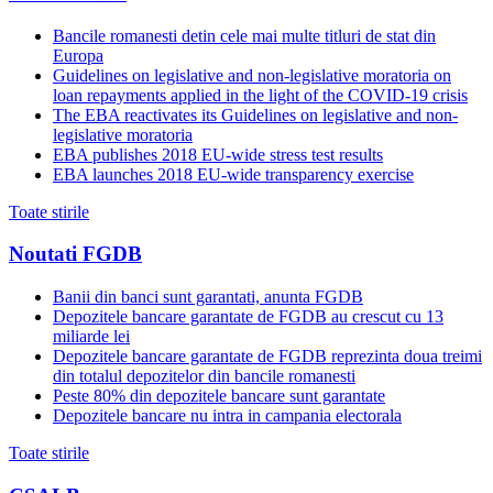
Bancile romanesti detin cele mai multe titluri de stat din
Europa
Guidelines on legislative and non-legislative moratoria on
loan repayments applied in the light of the COVID-19 crisis
The EBA reactivates its Guidelines on legislative and non-
legislative moratoria
EBA publishes 2018 EU-wide stress test results
EBA launches 2018 EU-wide transparency exercise
Toate stirile
Noutati FGDB
Banii din banci sunt garantati, anunta FGDB
Depozitele bancare garantate de FGDB au crescut cu 13
miliarde lei
Depozitele bancare garantate de FGDB reprezinta doua treimi
din totalul depozitelor din bancile romanesti
Peste 80% din depozitele bancare sunt garantate
Depozitele bancare nu intra in campania electorala
Toate stirile