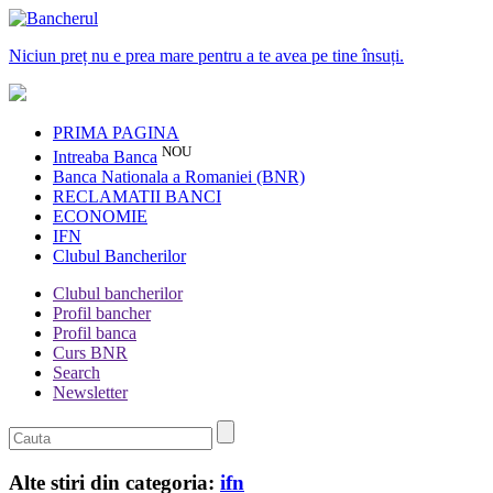
Niciun preț nu e prea mare pentru a te avea pe tine însuți.
PRIMA PAGINA
NOU
Intreaba Banca
Banca Nationala a Romaniei (BNR)
RECLAMATII BANCI
ECONOMIE
IFN
Clubul Bancherilor
Clubul bancherilor
Profil bancher
Profil banca
Curs BNR
Search
Newsletter
Alte stiri din categoria:
ifn