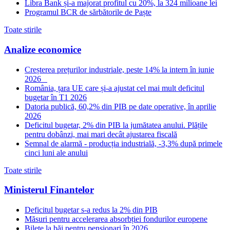
Libra Bank și-a majorat profitul cu 20%, la 324 milioane lei
Programul BCR de sărbătorile de Paște
Toate stirile
Analize economice
Creșterea prețurilor industriale, peste 14% la intern în iunie
2026
România, țara UE care și-a ajustat cel mai mult deficitul
bugetar în T1 2026
Datoria publică, 60,2% din PIB pe date operative, în aprilie
2026
Deficitul bugetar, 2% din PIB la jumătatea anului. Plățile
pentru dobânzi, mai mari decât ajustarea fiscală
Semnal de alarmă - producția industrială, -3,3% după primele
cinci luni ale anului
Toate stirile
Ministerul Finantelor
Deficitul bugetar s-a redus la 2% din PIB
Măsuri pentru accelerarea absorbției fondurilor europene
Bilete la băi pentru pensionari în 2026