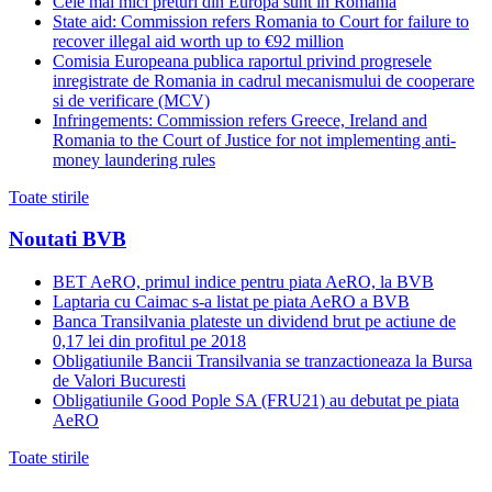
Cele mai mici preturi din Europa sunt in Romania
State aid: Commission refers Romania to Court for failure to
recover illegal aid worth up to €92 million
Comisia Europeana publica raportul privind progresele
inregistrate de Romania in cadrul mecanismului de cooperare
si de verificare (MCV)
Infringements: Commission refers Greece, Ireland and
Romania to the Court of Justice for not implementing anti-
money laundering rules
Toate stirile
Noutati BVB
BET AeRO, primul indice pentru piata AeRO, la BVB
Laptaria cu Caimac s-a listat pe piata AeRO a BVB
Banca Transilvania plateste un dividend brut pe actiune de
0,17 lei din profitul pe 2018
Obligatiunile Bancii Transilvania se tranzactioneaza la Bursa
de Valori Bucuresti
Obligatiunile Good Pople SA (FRU21) au debutat pe piata
AeRO
Toate stirile