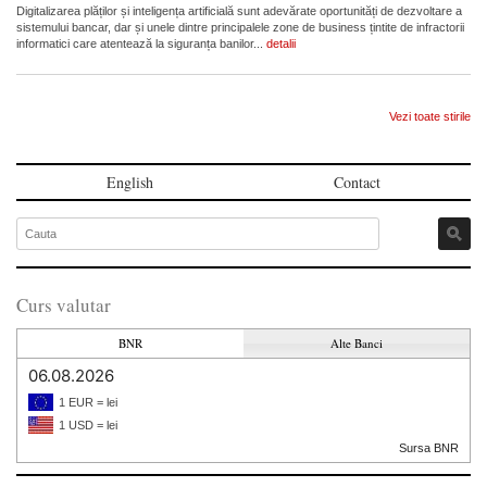
Digitalizarea plăților și inteligența artificială sunt adevărate oportunități de dezvoltare a
sistemului bancar, dar și unele dintre principalele zone de business țintite de infractorii
informatici care atentează la siguranța banilor...
detalii
Vezi toate stirile
English
Contact
Curs valutar
BNR
Alte Banci
06.08.2026
1 EUR = lei
1 USD = lei
Sursa BNR