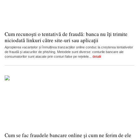
Cum recunoști o tentativă de fraudă: banca nu îți trimite
niciodată linkuri către site-uri sau aplicații
Apropierea vacanțelor și înmulțirea tranzacțiilor online conduc la creșterea tentativelor
de fraudă și atacurilor de phishing. Metodele sunt diverse: conturile bancare ale
consumatorilor sunt atacate prin conturi false pe rețelele...
detalii
Cum se fac fraudele bancare online și cum ne ferim de ele