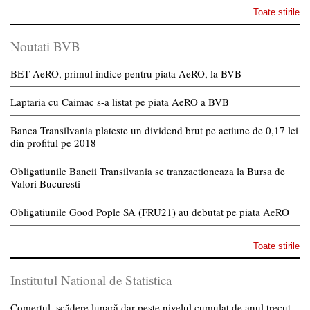
Toate stirile
Noutati BVB
BET AeRO, primul indice pentru piata AeRO, la BVB
Laptaria cu Caimac s-a listat pe piata AeRO a BVB
Banca Transilvania plateste un dividend brut pe actiune de 0,17 lei
din profitul pe 2018
Obligatiunile Bancii Transilvania se tranzactioneaza la Bursa de
Valori Bucuresti
Obligatiunile Good Pople SA (FRU21) au debutat pe piata AeRO
Toate stirile
Institutul National de Statistica
Comerțul, scădere lunară dar peste nivelul cumulat de anul trecut