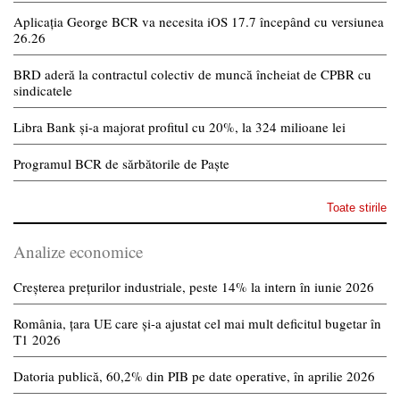
Aplicația George BCR va necesita iOS 17.7 începând cu versiunea
26.26
BRD aderă la contractul colectiv de muncă încheiat de CPBR cu
sindicatele
Libra Bank și-a majorat profitul cu 20%, la 324 milioane lei
Programul BCR de sărbătorile de Paște
Toate stirile
Analize economice
Creșterea prețurilor industriale, peste 14% la intern în iunie 2026
România, țara UE care și-a ajustat cel mai mult deficitul bugetar în
T1 2026
Datoria publică, 60,2% din PIB pe date operative, în aprilie 2026