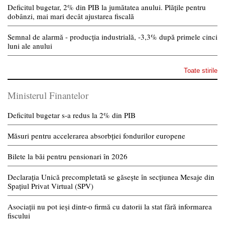
Deficitul bugetar, 2% din PIB la jumătatea anului. Plățile pentru
dobânzi, mai mari decât ajustarea fiscală
Semnal de alarmă - producția industrială, -3,3% după primele cinci
luni ale anului
Toate stirile
Ministerul Finantelor
Deficitul bugetar s-a redus la 2% din PIB
Măsuri pentru accelerarea absorbției fondurilor europene
Bilete la băi pentru pensionari în 2026
Declarația Unică precompletată se găsește în secțiunea Mesaje din
Spațiul Privat Virtual (SPV)
Asociații nu pot ieși dintr-o firmă cu datorii la stat fără informarea
fiscului