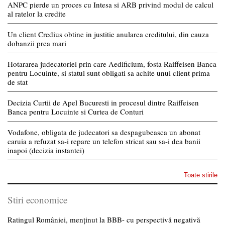
ANPC pierde un proces cu Intesa si ARB privind modul de calcul
al ratelor la credite
Un client Credius obtine in justitie anularea creditului, din cauza
dobanzii prea mari
Hotararea judecatoriei prin care Aedificium, fosta Raiffeisen Banca
pentru Locuinte, si statul sunt obligati sa achite unui client prima
de stat
Decizia Curtii de Apel Bucuresti in procesul dintre Raiffeisen
Banca pentru Locuinte si Curtea de Conturi
Vodafone, obligata de judecatori sa despagubeasca un abonat
caruia a refuzat sa-i repare un telefon stricat sau sa-i dea banii
inapoi (decizia instantei)
Toate stirile
Stiri economice
Ratingul României, menținut la BBB- cu perspectivă negativă