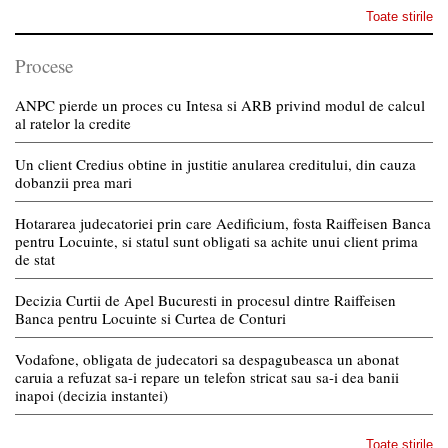
Toate stirile
Procese
ANPC pierde un proces cu Intesa si ARB privind modul de calcul
al ratelor la credite
Un client Credius obtine in justitie anularea creditului, din cauza
dobanzii prea mari
Hotararea judecatoriei prin care Aedificium, fosta Raiffeisen Banca
pentru Locuinte, si statul sunt obligati sa achite unui client prima
de stat
Decizia Curtii de Apel Bucuresti in procesul dintre Raiffeisen
Banca pentru Locuinte si Curtea de Conturi
Vodafone, obligata de judecatori sa despagubeasca un abonat
caruia a refuzat sa-i repare un telefon stricat sau sa-i dea banii
inapoi (decizia instantei)
Toate stirile