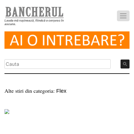
Lauda mă rușinează, fiindcă o cerșesc în
ascuns.
Alte stiri din categoria:
Flex