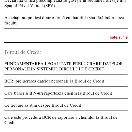
Declarația Unică precompletată se găsește în secțiunea Mesaje din
Spațiul Privat Virtual (SPV)
Asociații nu pot ieși dintr-o firmă cu datorii la stat fără informarea
fiscului
Toate stirile
Biroul de Credit
FUNDAMENTAREA LEGALITATII PRELUCRARII DATELOR
PERSONALE IN SISTEMUL BIROULUI DE CREDIT
BCR: prelucrarea datelor personale la Biroul de Credit
Care banci si IFN-uri raporteaza clientii la Biroul de Credit
Ce trebuie sa stim despre Biroul de Credit
Care este procedura BCR de raportare a clientilor la Biroul de
Credit