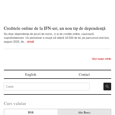
Creditele online de la IFN-uri, un nou tip de dependență
Nu doar dependența de jocuri de noroc, ci și de credite online, cauzează
supraîndatorare. Un pensionar a reușit să obțină 18.500 de lei, pe parcursul unei luni,
august 2025, de...
detalii
Vezi toate stirile
English
Contact
Curs valutar
BNR
Alte Banci