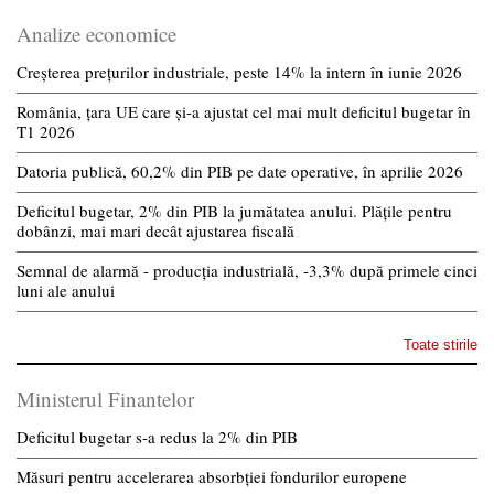
Analize economice
Creșterea prețurilor industriale, peste 14% la intern în iunie 2026
România, țara UE care și-a ajustat cel mai mult deficitul bugetar în
T1 2026
Datoria publică, 60,2% din PIB pe date operative, în aprilie 2026
Deficitul bugetar, 2% din PIB la jumătatea anului. Plățile pentru
dobânzi, mai mari decât ajustarea fiscală
Semnal de alarmă - producția industrială, -3,3% după primele cinci
luni ale anului
Toate stirile
Ministerul Finantelor
Deficitul bugetar s-a redus la 2% din PIB
Măsuri pentru accelerarea absorbției fondurilor europene