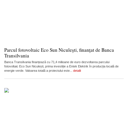
Parcul fotovoltaic Eco Sun Niculești, finanțat de Banca
Transilvania
Banca Transilvania finanțează cu 71,4 milioane de euro dezvoltarea parcului
fotovoltaic Eco Sun Niculești, prima investiție a Entek Elektrik în producția locală de
energie verde. Valoarea totală a proiectului este...
detalii