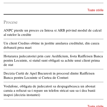
Toate stirile
Procese
ANPC pierde un proces cu Intesa si ARB privind modul de calcul
al ratelor la credite
Un client Credius obtine in justitie anularea creditului, din cauza
dobanzii prea mari
Hotararea judecatoriei prin care Aedificium, fosta Raiffeisen Banca
pentru Locuinte, si statul sunt obligati sa achite unui client prima
de stat
Decizia Curtii de Apel Bucuresti in procesul dintre Raiffeisen
Banca pentru Locuinte si Curtea de Conturi
Vodafone, obligata de judecatori sa despagubeasca un abonat
caruia a refuzat sa-i repare un telefon stricat sau sa-i dea banii
inapoi (decizia instantei)
Toate stirile