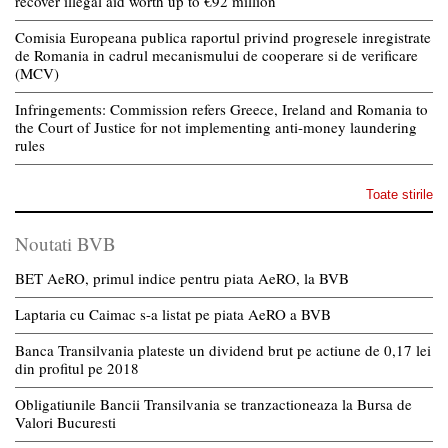
recover illegal aid worth up to €92 million
Comisia Europeana publica raportul privind progresele inregistrate
de Romania in cadrul mecanismului de cooperare si de verificare
(MCV)
Infringements: Commission refers Greece, Ireland and Romania to
the Court of Justice for not implementing anti-money laundering
rules
Toate stirile
Noutati BVB
BET AeRO, primul indice pentru piata AeRO, la BVB
Laptaria cu Caimac s-a listat pe piata AeRO a BVB
Banca Transilvania plateste un dividend brut pe actiune de 0,17 lei
din profitul pe 2018
Obligatiunile Bancii Transilvania se tranzactioneaza la Bursa de
Valori Bucuresti