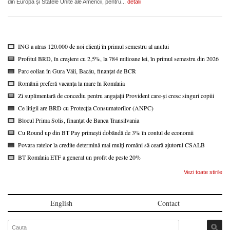
din Europa și Statele Unite ale Americii, pentru...
detalii
ING a atras 120.000 de noi clienți în primul semestru al anului
Profitul BRD, în creștere cu 2,5%, la 784 milioane lei, în primul semestru din 2026
Parc eolian în Gura Văii, Bacău, finanțat de BCR
Românii preferă vacanța la mare în România
Zi suplimentară de concediu pentru angajații Provident care-și cresc singuri copiii
Ce litigii are BRD cu Protecția Consumatorilor (ANPC)
Blocul Prima Solis, finanțat de Banca Transilvania
Cu Round up din BT Pay primești dobândă de 3% în contul de economii
Povara ratelor la credite determină mai mulți români să ceară ajutorul CSALB
BT România ETF a generat un profit de peste 20%
Vezi toate stirile
English
Contact