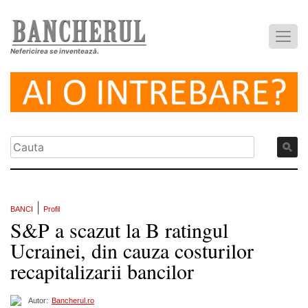
Nefericirea se inventează.
|
BANCI
Profil
S&P a scazut la B ratingul
Ucrainei, din cauza costurilor
recapitalizarii bancilor
Autor:
Bancherul.ro