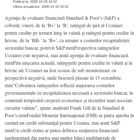
Publicat la: 2008-10-26 16:42
Ultima actualizare: 2008-10-26 16:42
Agenţia de evaluare financiară Standard & Poor’s (S&P) a
coborât, vineri, de la ‘B+’ la ‘B’, ratingul de ţară al Ucrainei
pentru credite pe termen lung în valută şi ratingul pentru credite în
hrivne, de la ‘BB-‘ la ‘B+’, ca urmare a costurilor recapitalizării
sectorului bancar, potrivit S&P.rnrnPerspectiva ratingurilor
Ucrainei este negativă, mai arată agenţia de evaluare financiară.
rnrnPrin mişcarea actuală, ratingurile pentru credite în valută şi în
hrivne ale Ucrainei au fost scoase de sub monitorizare cu
perspectivă negativă, unde fuseseră plasate în 15 octombrie.
rnrn”Coborârea ratingurilor reflectă majorarea costurilor
guvernamentale cu recapitalizarea necesară a sectorului bancar, în
contextul temperării creşterii economice şi riscurilor mari asociate
cursului valutar”, spune analistul Frank Gill de la Standard &
Poor’s.rnrnFondul Monetar Internaţional (FMI) ar putea aproba în
curând un credit substanţial pentru Ucraina, mai arată S&P.
rnrnUn credit extins ar putea debloca susţinerea financiară
suplimentară din partea mai multor bănci multilaterale de