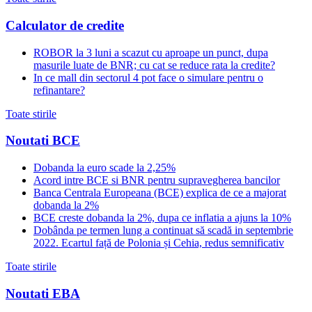
Calculator de credite
ROBOR la 3 luni a scazut cu aproape un punct, dupa
masurile luate de BNR; cu cat se reduce rata la credite?
In ce mall din sectorul 4 pot face o simulare pentru o
refinantare?
Toate stirile
Noutati BCE
Dobanda la euro scade la 2,25%
Acord intre BCE si BNR pentru supravegherea bancilor
Banca Centrala Europeana (BCE) explica de ce a majorat
dobanda la 2%
BCE creste dobanda la 2%, dupa ce inflatia a ajuns la 10%
Dobânda pe termen lung a continuat să scadă in septembrie
2022. Ecartul față de Polonia și Cehia, redus semnificativ
Toate stirile
Noutati EBA