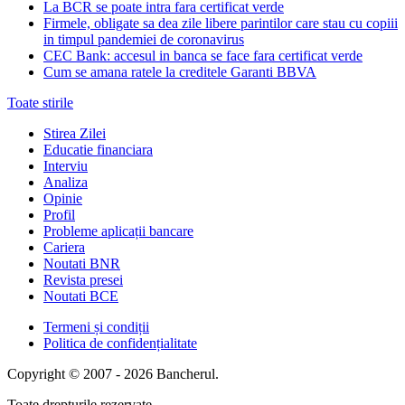
La BCR se poate intra fara certificat verde
Firmele, obligate sa dea zile libere parintilor care stau cu copiii
in timpul pandemiei de coronavirus
CEC Bank: accesul in banca se face fara certificat verde
Cum se amana ratele la creditele Garanti BBVA
Toate stirile
Stirea Zilei
Educatie financiara
Interviu
Analiza
Opinie
Profil
Probleme aplicații bancare
Cariera
Noutati BNR
Revista presei
Noutati BCE
Termeni și condiții
Politica de confidențialitate
Copyright © 2007 - 2026 Bancherul.
Toate drepturile rezervate.