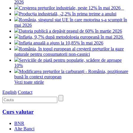
2026
Creșterea prețurilor industriale, peste 12% în mai 2026
Producția industrială, -2,2% în prima treime a anului
România, singurul stat UE în care motorina s-a scumpit în
mai 2026
Datoria publică a depășit pragul de 60% în martie 2026
Inflația, 9,7% după metodologia europeană în mai 2026
Inflația anuală a ajuns la 10,85% în mai 2026
România, în topul european al creșterii prețurilor la gaze
naturale pentru consumatorii non-casnici
Serviciile de piață pentru populație, scădere de aproape
10%
Modificarea prețurilor la carburanți - România, poziționare
bună în context european
Vezi toate stirile
English
Contact
Curs valutar
BNR
Alte Banci