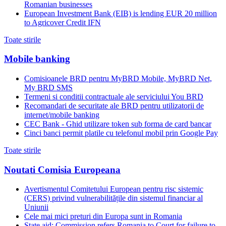
Romanian businesses
European Investment Bank (EIB) is lending EUR 20 million
to Agricover Credit IFN
Toate stirile
Mobile banking
Comisioanele BRD pentru MyBRD Mobile, MyBRD Net,
My BRD SMS
Termeni si conditii contractuale ale serviciului You BRD
Recomandari de securitate ale BRD pentru utilizatorii de
internet/mobile banking
CEC Bank - Ghid utilizare token sub forma de card bancar
Cinci banci permit platile cu telefonul mobil prin Google Pay
Toate stirile
Noutati Comisia Europeana
Avertismentul Comitetului European pentru risc sistemic
(CERS) privind vulnerabilitățile din sistemul financiar al
Uniunii
Cele mai mici preturi din Europa sunt in Romania
State aid: Commission refers Romania to Court for failure to