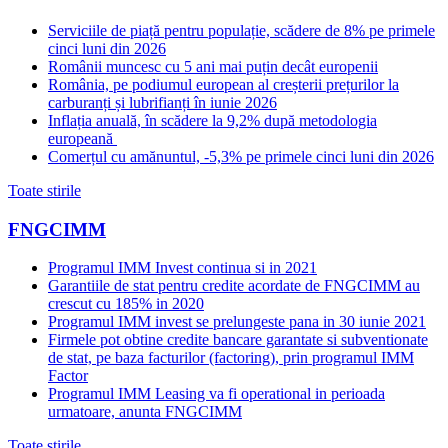
Serviciile de piață pentru populație, scădere de 8% pe primele
cinci luni din 2026
Românii muncesc cu 5 ani mai puțin decât europenii
România, pe podiumul european al creșterii prețurilor la
carburanți și lubrifianți în iunie 2026
Inflația anuală, în scădere la 9,2% după metodologia
europeană
Comerțul cu amănuntul, -5,3% pe primele cinci luni din 2026
Toate stirile
FNGCIMM
Programul IMM Invest continua si in 2021
Garantiile de stat pentru credite acordate de FNGCIMM au
crescut cu 185% in 2020
Programul IMM invest se prelungeste pana in 30 iunie 2021
Firmele pot obtine credite bancare garantate si subventionate
de stat, pe baza facturilor (factoring), prin programul IMM
Factor
Programul IMM Leasing va fi operational in perioada
urmatoare, anunta FNGCIMM
Toate stirile