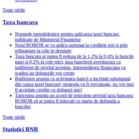
Toate stirile
Taxa bancara
Normele metodologice pentru aplicarea taxei bancare,
publicate de Ministerul Finantelor
Noul ROBOR se va aplica automat la creditele noi si prin
refinantare la cele in derulare
Taxa bancara ar putea fi redusa de la 1,2% la 0,4% la bancile
mari si 0,2% la cele mici, insa bancherii avertizeaza ca
indiferent de nivelul acesteia, intermedierea financiara va
scadea iar dobanzile vor creste
Raiffeisen anunta ca activitatea bancii a incetinit substantial
din cauza taxei bancare; strategia va fi reevaluata, nu vor mai
fi acordate credite cu dobanzi mici
Tariceanu anunta un acord de principiu privind taxa bancara:
ROBOR-ul ar putea fi inlocuit cu marja de dobanda a
bancilor
Toate stirile
Statistici BNR