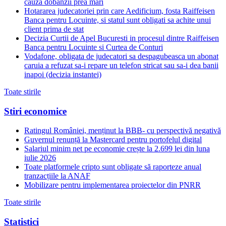
cauza dobanzii prea mari
Hotararea judecatoriei prin care Aedificium, fosta Raiffeisen
Banca pentru Locuinte, si statul sunt obligati sa achite unui
client prima de stat
Decizia Curtii de Apel Bucuresti in procesul dintre Raiffeisen
Banca pentru Locuinte si Curtea de Conturi
Vodafone, obligata de judecatori sa despagubeasca un abonat
caruia a refuzat sa-i repare un telefon stricat sau sa-i dea banii
inapoi (decizia instantei)
Toate stirile
Stiri economice
Ratingul României, menținut la BBB- cu perspectivă negativă
Guvernul renunță la Mastercard pentru portofelul digital
Salariul minim net pe economie crește la 2.699 lei din luna
iulie 2026
Toate platformele cripto sunt obligate să raporteze anual
tranzacțiile la ANAF
Mobilizare pentru implementarea proiectelor din PNRR
Toate stirile
Statistici