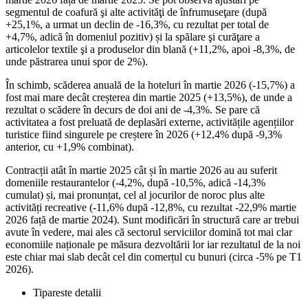
segmentul de coafură şi alte activităţi de înfrumuseţare (după
+25,1%, a urmat un declin de -16,3%, cu rezultat per total de
+4,7%, adică în domeniul pozitiv) și la spălare şi curăţare a
articolelor textile şi a produselor din blană (+11,2%, apoi -8,3%, de
unde păstrarea unui spor de 2%).
În schimb, scăderea anuală de la hoteluri în martie 2026 (-15,7%) a
fost mai mare decât creșterea din martie 2025 (+13,5%), de unde a
rezultat o scădere în decurs de doi ani de -4,3%. Se pare că
activitatea a fost preluată de deplasări externe, activitățile agențiilor
turistice fiind singurele pe creștere în 2026 (+12,4% după -9,3%
anterior, cu +1,9% combinat).
Contracții atât în martie 2025 cât și în martie 2026 au au suferit
domeniile restaurantelor (-4,2%, după -10,5%, adică -14,3%
cumulat) și, mai pronunțat, cel al jocurilor de noroc plus alte
activități recreative (-11,6% după -12,8%, cu rezultat -22,9% martie
2026 față de martie 2024). Sunt modificări în structură care ar trebui
avute în vedere, mai ales că sectorul serviciilor domină tot mai clar
economiile naționale pe măsura dezvoltării lor iar rezultatul de la noi
este chiar mai slab decât cel din comerțul cu bunuri (circa -5% pe T1
2026).
Tipareste detalii