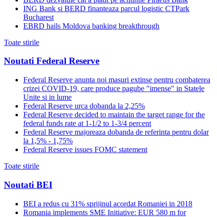
ING Bank si BERD finanteaza parcul logistic CTPark
Bucharest
EBRD hails Moldova banking breakthrough
Toate stirile
Noutati Federal Reserve
Federal Reserve anunta noi masuri extinse pentru combaterea
crizei COVID-19, care produce pagube "imense" in Statele
Unite si in lume
Federal Reserve urca dobanda la 2,25%
Federal Reserve decided to maintain the target range for the
federal funds rate at 1-1/2 to 1-3/4 percent
Federal Reserve majoreaza dobanda de referinta pentru dolar
la 1,5% - 1,75%
Federal Reserve issues FOMC statement
Toate stirile
Noutati BEI
BEI a redus cu 31% sprijinul acordat Romaniei in 2018
Romania implements SME Initiative: EUR 580 m for