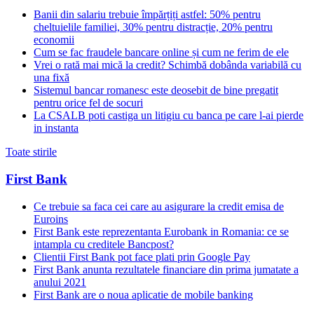
Banii din salariu trebuie împărțiți astfel: 50% pentru
cheltuielile familiei, 30% pentru distracție, 20% pentru
economii
Cum se fac fraudele bancare online și cum ne ferim de ele
Vrei o rată mai mică la credit? Schimbă dobânda variabilă cu
una fixă
Sistemul bancar romanesc este deosebit de bine pregatit
pentru orice fel de socuri
La CSALB poti castiga un litigiu cu banca pe care l-ai pierde
in instanta
Toate stirile
First Bank
Ce trebuie sa faca cei care au asigurare la credit emisa de
Euroins
First Bank este reprezentanta Eurobank in Romania: ce se
intampla cu creditele Bancpost?
Clientii First Bank pot face plati prin Google Pay
First Bank anunta rezultatele financiare din prima jumatate a
anului 2021
First Bank are o noua aplicatie de mobile banking