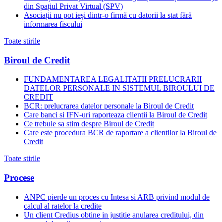
din Spațiul Privat Virtual (SPV)
Asociații nu pot ieși dintr-o firmă cu datorii la stat fără
informarea fiscului
Toate stirile
Biroul de Credit
FUNDAMENTAREA LEGALITATII PRELUCRARII
DATELOR PERSONALE IN SISTEMUL BIROULUI DE
CREDIT
BCR: prelucrarea datelor personale la Biroul de Credit
Care banci si IFN-uri raporteaza clientii la Biroul de Credit
Ce trebuie sa stim despre Biroul de Credit
Care este procedura BCR de raportare a clientilor la Biroul de
Credit
Toate stirile
Procese
ANPC pierde un proces cu Intesa si ARB privind modul de
calcul al ratelor la credite
Un client Credius obtine in justitie anularea creditului, din