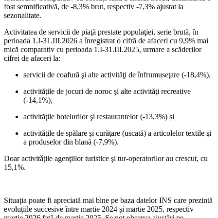
fost semnificativă, de -8,3% brut, respectiv -7,3% ajustat la
sezonalitate.
Activitatea de servicii de piaţă prestate populaţiei, serie brută, în
perioada 1.I-31.III.2026 a înregistrat o cifră de afaceri cu 9,9% mai
mică comparativ cu perioada 1.I-31.III.2025, urmare a scăderilor
cifrei de afaceri la:
servicii de coafură şi alte activităţi de înfrumuseţare (-18,4%),
activităţile de jocuri de noroc şi alte activităţi recreative
(-14,1%),
activităţile hotelurilor şi restaurantelor (-13,3%) și
activităţile de spălare şi curăţare (uscată) a articolelor textile şi
a produselor din blană (-7,9%).
Doar activitǎţile agenţiilor turistice şi tur-operatorilor au crescut, cu
15,1%.
Situația poate fi apreciată mai bine pe baza datelor INS care prezintă
evoluțiile succesive între martie 2024 și martie 2025, respectiv
martie 2026 față de martie 2025. Se pot observa ajustări pe