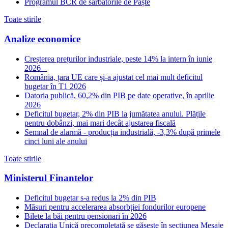
Programul BCR de sărbătorile de Paște
Toate stirile
Analize economice
Creșterea prețurilor industriale, peste 14% la intern în iunie
2026
România, țara UE care și-a ajustat cel mai mult deficitul
bugetar în T1 2026
Datoria publică, 60,2% din PIB pe date operative, în aprilie
2026
Deficitul bugetar, 2% din PIB la jumătatea anului. Plățile
pentru dobânzi, mai mari decât ajustarea fiscală
Semnal de alarmă - producția industrială, -3,3% după primele
cinci luni ale anului
Toate stirile
Ministerul Finantelor
Deficitul bugetar s-a redus la 2% din PIB
Măsuri pentru accelerarea absorbției fondurilor europene
Bilete la băi pentru pensionari în 2026
Declarația Unică precompletată se găsește în secțiunea Mesaje