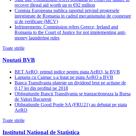
recover illegal aid worth up to €92 million
Comisia Europeana publica raportul privind progresele
inregistrate de Romania in cadrul mecanismului de cooperare
si de verificare (MCV)
Infringements: Commission refers Greece, Ireland and
Romania to the Court of Justice for not implementing anti-
money laundering rules
Toate stirile
Noutati BVB
BET AeRO, primul indice pentru piata AeRO, la BVB
Laptaria cu Caimac s-a listat pe piata AeRO a BVB
Banca Transilvania plateste un dividend brut pe actiune de
0,17 lei din profitul pe 2018
Obligatiunile Bancii Transilvania se tranzactioneaza la Bursa
de Valori Bucuresti
Obligatiunile Good Pople SA (FRU21) au debutat pe piata
AeRO
Toate stirile
Institutul National de Statistica