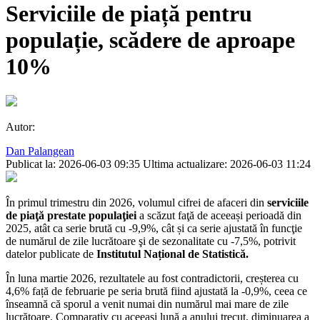
Serviciile de piață pentru
populație, scădere de aproape
10%
Autor:
Dan Palangean
Publicat la: 2026-06-03 09:35
Ultima actualizare: 2026-06-03 11:24
În primul trimestru din 2026, volumul cifrei de afaceri din
serviciile
de piaţă prestate populaţiei
a scăzut faţă de aceeași perioadă din
2025, atât ca serie brută cu -9,9%, cât și ca serie ajustată în funcţie
de numărul de zile lucrătoare şi de sezonalitate cu -7,5%, potrivit
datelor publicate de
Institutul Național de Statistică.
În luna martie 2026, rezultatele au fost contradictorii, creșterea cu
4,6% față de februarie pe seria brută fiind ajustată la -0,9%, ceea ce
înseamnă că sporul a venit numai din numărul mai mare de zile
lucrătoare. Comparativ cu aceeași lună a anului trecut, diminuarea a