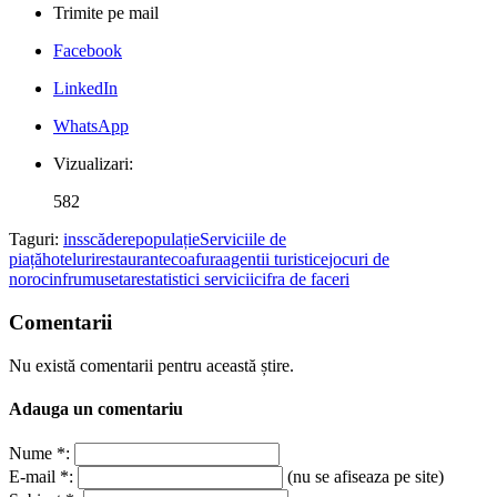
Trimite pe mail
Facebook
LinkedIn
WhatsApp
Vizualizari:
582
Taguri:
ins
scădere
populație
Serviciile de
piață
hoteluri
restaurante
coafura
agentii turistice
jocuri de
noroc
infrumusetare
statistici servicii
cifra de faceri
Comentarii
Nu există comentarii pentru această știre.
Adauga un comentariu
Nume *:
E-mail *:
(nu se afiseaza pe site)