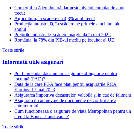
Comerțul, scădere lunară dar peste nivelul cumulat de anul
trecut
Agricultura, în scădere cu 4,3% anul trecut
Producția industrială, în scădere pe primele cinci luni ale
anului
Prețurile industriale, scădere marginală în mai 2025
România, la 78% din PIB-ul mediu pe locuitor al UE
Toate stirile
Informatii utile asigurari
Pot fi amendat dacă nu am asigurare obligatorie pentru
locuință (PAD)?
Data de la care FGA face plati pentru asigurarile RCA
Euroins: 17 mai 2023
Asigurarea împotriva dezastrelor, valabilă și in caz de faliment
Asiguratii nu au nevoie de documente de confirmare a
cutremurului
Cum functioneaza o asigurare de viata Metropolitan pentru un
credit la Banca Transilvania?
Toate stirile