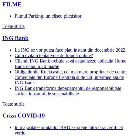
FILME
Filmul Parking, un cliseu plictisitor
Toate stirile
ING Bank
La ING se vor putea face plati instant din decembrie 2022
Cum evitam tentativele de frauda online?
Clientii ING Bank trebuie sa-si actualizeze aplicatia Home
Bank pana in 20 martie
Obligatiunile Rockcastle, cel mai mare proprietar de centre
comerciale din Europa Centrala si de Est, intermediata de
ING Bank
ING Bank transforma departamentul de responsabilitate
sociala intr-unul de sustenabilitate
Toate stirile
Criza COVID-19
In majoritatea unitatilor BRD se poate intra fara certificat
verde