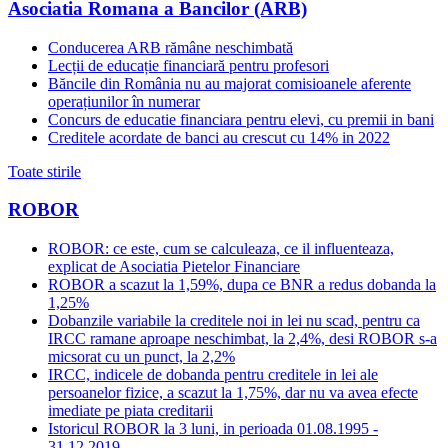
Asociatia Romana a Bancilor (ARB)
Conducerea ARB rămâne neschimbată
Lecții de educație financiară pentru profesori
Băncile din România nu au majorat comisioanele aferente
operațiunilor în numerar
Concurs de educatie financiara pentru elevi, cu premii in bani
Creditele acordate de banci au crescut cu 14% in 2022
Toate stirile
ROBOR
ROBOR: ce este, cum se calculeaza, ce il influenteaza,
explicat de Asociatia Pietelor Financiare
ROBOR a scazut la 1,59%, dupa ce BNR a redus dobanda la
1,25%
Dobanzile variabile la creditele noi in lei nu scad, pentru ca
IRCC ramane aproape neschimbat, la 2,4%, desi ROBOR s-a
micsorat cu un punct, la 2,2%
IRCC, indicele de dobanda pentru creditele in lei ale
persoanelor fizice, a scazut la 1,75%, dar nu va avea efecte
imediate pe piata creditarii
Istoricul ROBOR la 3 luni, in perioada 01.08.1995 -
31.12.2019