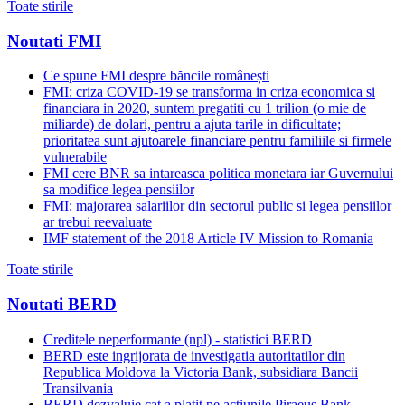
Toate stirile
Noutati FMI
Ce spune FMI despre băncile românești
FMI: criza COVID-19 se transforma in criza economica si
financiara in 2020, suntem pregatiti cu 1 trilion (o mie de
miliarde) de dolari, pentru a ajuta tarile in dificultate;
prioritatea sunt ajutoarele financiare pentru familiile si firmele
vulnerabile
FMI cere BNR sa intareasca politica monetara iar Guvernului
sa modifice legea pensiilor
FMI: majorarea salariilor din sectorul public si legea pensiilor
ar trebui reevaluate
IMF statement of the 2018 Article IV Mission to Romania
Toate stirile
Noutati BERD
Creditele neperformante (npl) - statistici BERD
BERD este ingrijorata de investigatia autoritatilor din
Republica Moldova la Victoria Bank, subsidiara Bancii
Transilvania
BERD dezvaluie cat a platit pe actiunile Piraeus Bank