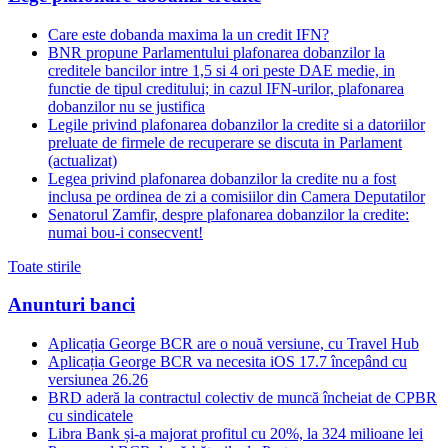
Care este dobanda maxima la un credit IFN?
BNR propune Parlamentului plafonarea dobanzilor la
creditele bancilor intre 1,5 si 4 ori peste DAE medie, in
functie de tipul creditului; in cazul IFN-urilor, plafonarea
dobanzilor nu se justifica
Legile privind plafonarea dobanzilor la credite si a datoriilor
preluate de firmele de recuperare se discuta in Parlament
(actualizat)
Legea privind plafonarea dobanzilor la credite nu a fost
inclusa pe ordinea de zi a comisiilor din Camera Deputatilor
Senatorul Zamfir, despre plafonarea dobanzilor la credite:
numai bou-i consecvent!
Toate stirile
Anunturi banci
Aplicația George BCR are o nouă versiune, cu Travel Hub
Aplicația George BCR va necesita iOS 17.7 începând cu
versiunea 26.26
BRD aderă la contractul colectiv de muncă încheiat de CPBR
cu sindicatele
Libra Bank și-a majorat profitul cu 20%, la 324 milioane lei