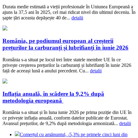
Durata medie estimată a vieții profesionale în Uniunea Europeană a
ajuns la 37,5 ani în 2025, cel mai ridicat nivel din ultimul deceniu. În
șapte țări aceasta depășește 40 de...
detalii
România, pe podiumul european al creșterii
prețurilor la carburanți și lubrifianți în iunie 2026
România s-a situat pe locul trei între statele membre UE în ce
privește creșterea prețurilor la carburanți și lubrifianți în iunie 2026
față de aceeași lună a anului precedent. Cu...
detalii
Inflația anuală, în scădere la 9,2% după
metodologia europeană
România s-a situat și în luna iunie 2026 pe prima poziție din UE în
ce privește inflația anuală, conform datelor publicate de Eurostat.
Avansul prețurilor, de 9,2% după metodologia armonizată...
detalii
Comerțul cu amănuntul, -5,3% pe primele cinci luni din