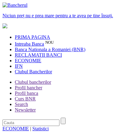
Niciun preț nu e prea mare pentru a te avea pe tine însuți.
PRIMA PAGINA
NOU
Intreaba Banca
Banca Nationala a Romaniei (BNR)
RECLAMATII BANCI
ECONOMIE
IFN
Clubul Bancherilor
Clubul bancherilor
Profil bancher
Profil banca
Curs BNR
Search
Newsletter
ECONOMIE
|
Statistici