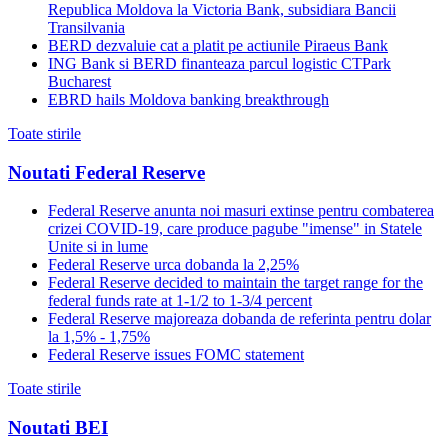
Republica Moldova la Victoria Bank, subsidiara Bancii
Transilvania
BERD dezvaluie cat a platit pe actiunile Piraeus Bank
ING Bank si BERD finanteaza parcul logistic CTPark
Bucharest
EBRD hails Moldova banking breakthrough
Toate stirile
Noutati Federal Reserve
Federal Reserve anunta noi masuri extinse pentru combaterea
crizei COVID-19, care produce pagube "imense" in Statele
Unite si in lume
Federal Reserve urca dobanda la 2,25%
Federal Reserve decided to maintain the target range for the
federal funds rate at 1-1/2 to 1-3/4 percent
Federal Reserve majoreaza dobanda de referinta pentru dolar
la 1,5% - 1,75%
Federal Reserve issues FOMC statement
Toate stirile
Noutati BEI