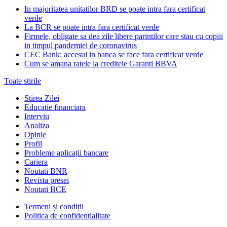
In majoritatea unitatilor BRD se poate intra fara certificat
verde
La BCR se poate intra fara certificat verde
Firmele, obligate sa dea zile libere parintilor care stau cu copiii
in timpul pandemiei de coronavirus
CEC Bank: accesul in banca se face fara certificat verde
Cum se amana ratele la creditele Garanti BBVA
Toate stirile
Stirea Zilei
Educatie financiara
Interviu
Analiza
Opinie
Profil
Probleme aplicații bancare
Cariera
Noutati BNR
Revista presei
Noutati BCE
Termeni și condiții
Politica de confidențialitate