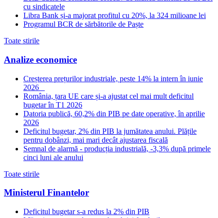
cu sindicatele
Libra Bank și-a majorat profitul cu 20%, la 324 milioane lei
Programul BCR de sărbătorile de Paște
Toate stirile
Analize economice
Creșterea prețurilor industriale, peste 14% la intern în iunie
2026
România, țara UE care și-a ajustat cel mai mult deficitul
bugetar în T1 2026
Datoria publică, 60,2% din PIB pe date operative, în aprilie
2026
Deficitul bugetar, 2% din PIB la jumătatea anului. Plățile
pentru dobânzi, mai mari decât ajustarea fiscală
Semnal de alarmă - producția industrială, -3,3% după primele
cinci luni ale anului
Toate stirile
Ministerul Finantelor
Deficitul bugetar s-a redus la 2% din PIB