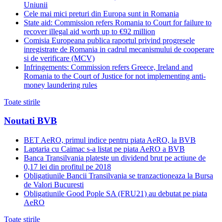
Uniunii
Cele mai mici preturi din Europa sunt in Romania
State aid: Commission refers Romania to Court for failure to
recover illegal aid worth up to €92 million
Comisia Europeana publica raportul privind progresele
inregistrate de Romania in cadrul mecanismului de cooperare
si de verificare (MCV)
Infringements: Commission refers Greece, Ireland and
Romania to the Court of Justice for not implementing anti-
money laundering rules
Toate stirile
Noutati BVB
BET AeRO, primul indice pentru piata AeRO, la BVB
Laptaria cu Caimac s-a listat pe piata AeRO a BVB
Banca Transilvania plateste un dividend brut pe actiune de
0,17 lei din profitul pe 2018
Obligatiunile Bancii Transilvania se tranzactioneaza la Bursa
de Valori Bucuresti
Obligatiunile Good Pople SA (FRU21) au debutat pe piata
AeRO
Toate stirile