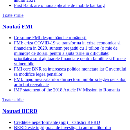
anului 2021
First Bank are o noua aplicatie de mobile banking
Toate stirile
Noutati FMI
Ce spune FMI despre băncile românești
FMI: criza COVID-19 se transforma in criza economica si
financiara in 2020, suntem pregatiti cu 1 trilion (o mie de
miliarde) de dolari, pentru a ajuta tarile in dificultate;
prioritatea sunt ajutoarele financiare pentru familiile si firmele
vulnerabile
FMI cere BNR sa intareasca politica monetara iar Guvernului
sa modifice legea pensiilor
FMI: majorarea salariilor din sectorul public si legea pensiilor
ar trebui reevaluate
IMF statement of the 2018 Article IV Mission to Romania
Toate stirile
Noutati BERD
Creditele neperformante (npl) - statistici BERD
BERD este ingrijorata de investigatia autoritatilor din