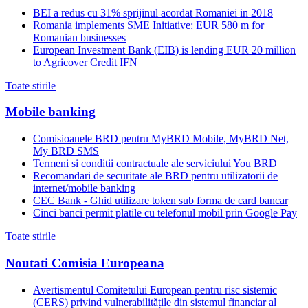
BEI a redus cu 31% sprijinul acordat Romaniei in 2018
Romania implements SME Initiative: EUR 580 m for
Romanian businesses
European Investment Bank (EIB) is lending EUR 20 million
to Agricover Credit IFN
Toate stirile
Mobile banking
Comisioanele BRD pentru MyBRD Mobile, MyBRD Net,
My BRD SMS
Termeni si conditii contractuale ale serviciului You BRD
Recomandari de securitate ale BRD pentru utilizatorii de
internet/mobile banking
CEC Bank - Ghid utilizare token sub forma de card bancar
Cinci banci permit platile cu telefonul mobil prin Google Pay
Toate stirile
Noutati Comisia Europeana
Avertismentul Comitetului European pentru risc sistemic
(CERS) privind vulnerabilitățile din sistemul financiar al