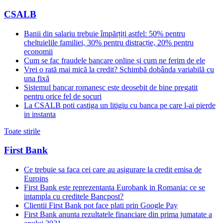
CSALB
Banii din salariu trebuie împărțiți astfel: 50% pentru
cheltuielile familiei, 30% pentru distracție, 20% pentru
economii
Cum se fac fraudele bancare online și cum ne ferim de ele
Vrei o rată mai mică la credit? Schimbă dobânda variabilă cu
una fixă
Sistemul bancar romanesc este deosebit de bine pregatit
pentru orice fel de socuri
La CSALB poti castiga un litigiu cu banca pe care l-ai pierde
in instanta
Toate stirile
First Bank
Ce trebuie sa faca cei care au asigurare la credit emisa de
Euroins
First Bank este reprezentanta Eurobank in Romania: ce se
intampla cu creditele Bancpost?
Clientii First Bank pot face plati prin Google Pay
First Bank anunta rezultatele financiare din prima jumatate a