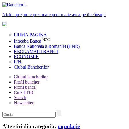
Niciun preț nu e prea mare pentru a te avea pe tine însuți.
PRIMA PAGINA
NOU
Intreaba Banca
Banca Nationala a Romaniei (BNR)
RECLAMATII BANCI
ECONOMIE
IFN
Clubul Bancherilor
Clubul bancherilor
Profil bancher
Profil banca
Curs BNR
Search
Newsletter
Alte stiri din categoria:
populație