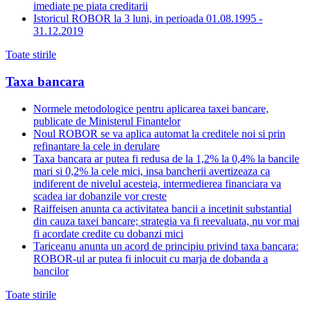
imediate pe piata creditarii
Istoricul ROBOR la 3 luni, in perioada 01.08.1995 -
31.12.2019
Toate stirile
Taxa bancara
Normele metodologice pentru aplicarea taxei bancare,
publicate de Ministerul Finantelor
Noul ROBOR se va aplica automat la creditele noi si prin
refinantare la cele in derulare
Taxa bancara ar putea fi redusa de la 1,2% la 0,4% la bancile
mari si 0,2% la cele mici, insa bancherii avertizeaza ca
indiferent de nivelul acesteia, intermedierea financiara va
scadea iar dobanzile vor creste
Raiffeisen anunta ca activitatea bancii a incetinit substantial
din cauza taxei bancare; strategia va fi reevaluata, nu vor mai
fi acordate credite cu dobanzi mici
Tariceanu anunta un acord de principiu privind taxa bancara:
ROBOR-ul ar putea fi inlocuit cu marja de dobanda a
bancilor
Toate stirile