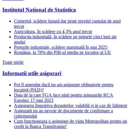
Institutul National de Statistica
Comerțul, scădere lunară dar peste nivelul cumulat de anul
trecut
Agricultura, în scădere cu 4,3% anul trecut
Producția industrială, în scădere pe primele cinci luni ale
anului
Prețurile industriale, scădere marginală în mai 2025
România, la 78% din PIB-ul mediu pe locuitor al UE
Toate stirile
Informatii utile asigurari
Pot fi amendat dacă nu am asigurare obligatorie pentru
locuință (PAD)?
Data de la care FGA face plati pentru asigurarile RCA
Euroins: 17 mai 2023
Asigurarea împotriva dezastrelor, valabilă și in caz de faliment
Asiguratii nu au nevoie de documente de confirmare a
cutremurului
Cum functioneaza o asigurare de viata Metropolitan pentru un
credit la Banca Transilvania?