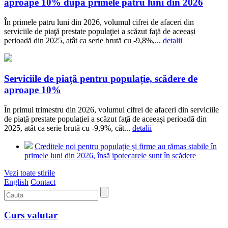
aproape 10% după primele patru luni din 2026
În primele patru luni din 2026, volumul cifrei de afaceri din
serviciile de piaţă prestate populaţiei a scăzut faţă de aceeași
perioadă din 2025, atât ca serie brută cu -9,8%,...
detalii
Serviciile de piață pentru populație, scădere de
aproape 10%
În primul trimestru din 2026, volumul cifrei de afaceri din serviciile
de piaţă prestate populaţiei a scăzut faţă de aceeași perioadă din
2025, atât ca serie brută cu -9,9%, cât...
detalii
Creditele noi pentru populație și firme au rămas stabile în
primele luni din 2026, însă ipotecarele sunt în scădere
Vezi toate stirile
English
Contact
Curs valutar