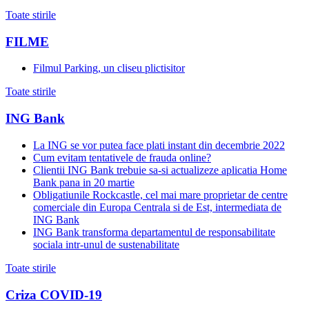
Toate stirile
FILME
Filmul Parking, un cliseu plictisitor
Toate stirile
ING Bank
La ING se vor putea face plati instant din decembrie 2022
Cum evitam tentativele de frauda online?
Clientii ING Bank trebuie sa-si actualizeze aplicatia Home
Bank pana in 20 martie
Obligatiunile Rockcastle, cel mai mare proprietar de centre
comerciale din Europa Centrala si de Est, intermediata de
ING Bank
ING Bank transforma departamentul de responsabilitate
sociala intr-unul de sustenabilitate
Toate stirile
Criza COVID-19