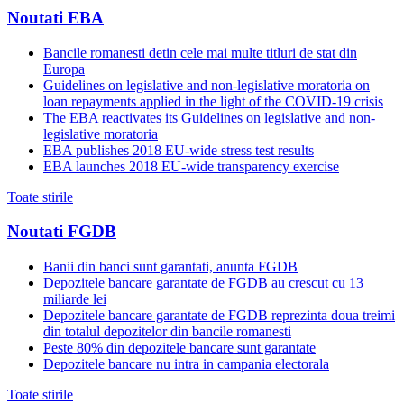
Noutati EBA
Bancile romanesti detin cele mai multe titluri de stat din
Europa
Guidelines on legislative and non-legislative moratoria on
loan repayments applied in the light of the COVID-19 crisis
The EBA reactivates its Guidelines on legislative and non-
legislative moratoria
EBA publishes 2018 EU-wide stress test results
EBA launches 2018 EU-wide transparency exercise
Toate stirile
Noutati FGDB
Banii din banci sunt garantati, anunta FGDB
Depozitele bancare garantate de FGDB au crescut cu 13
miliarde lei
Depozitele bancare garantate de FGDB reprezinta doua treimi
din totalul depozitelor din bancile romanesti
Peste 80% din depozitele bancare sunt garantate
Depozitele bancare nu intra in campania electorala
Toate stirile