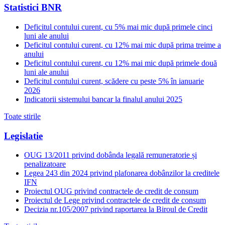
Statistici BNR
Deficitul contului curent, cu 5% mai mic după primele cinci
luni ale anului
Deficitul contului curent, cu 12% mai mic după prima treime a
anului
Deficitul contului curent, cu 12% mai mic după primele două
luni ale anului
Deficitul contului curent, scădere cu peste 5% în ianuarie
2026
Indicatorii sistemului bancar la finalul anului 2025
Toate stirile
Legislatie
OUG 13/2011 privind dobânda legală remuneratorie și
penalizatoare
Legea 243 din 2024 privind plafonarea dobânzilor la creditele
IFN
Proiectul OUG privind contractele de credit de consum
Proiectul de Lege privind contractele de credit de consum
Decizia nr.105/2007 privind raportarea la Biroul de Credit