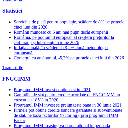
Statistici
Serviciile de piață pentru populație, scădere de 8% pe primele
cinci luni din 2026
Românii muncesc cu 5 ani mai puțin decât europenii
România, pe podiumul european al creșterii prețurilor la
carburanți și lubrifianți în iunie 2026
Inflația anuală, în scădere la 9,2% după metodologia
europeană
Comerțul cu amănuntul, -5,3% pe primele cinci luni din 2026
Toate stirile
FNGCIMM
Programul IMM Invest continua si in 2021
Garantiile de stat pentru credite acordate de FNGCIMM au
crescut cu 185% in 2020
Programul IMM invest se prelungeste pana in 30 iunie 2021
Firmele pot obtine credite bancare garantate si subventionate
de stat, pe baza facturilor (factoring), prin programul IMM
Factor
Programul IMM Leasing va fi operational in perioada