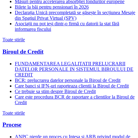
Măsuri pentru accelerarea absorbției fondurilor europene
Bilete la băi pentru pensionari în 2026
Declarația Unică precompletată se găsește în secțiunea Mesaje
din Spațiul Privat Virtual (SPV)
Asociații nu pot ieși dintr-o firmă cu datorii la stat fără
informarea fiscului
Toate stirile
Biroul de Credit
FUNDAMENTAREA LEGALITATII PRELUCRARII
DATELOR PERSONALE IN SISTEMUL BIROULUI DE
CREDIT
BCR: prelucrarea datelor personale la Biroul de Credit
Care banci si IFN-uri raporteaza clientii la Biroul de Credit
Ce trebuie sa stim despre Biroul de Credit
Care este procedura BCR de raportare a clientilor la Biroul de
Credit
Toate stirile
Procese
ANPC pierde un proces cu Intesa si ARB privind modul de