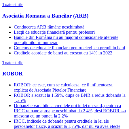
Toate stirile
Asociatia Romana a Bancilor (ARB)
Conducerea ARB rămâne neschimbată
Lecții de educație financiară pentru profesori
Băncile din România nu au majorat comisioanele aferente
operațiunilor în numerar
Concurs de educatie financiara pentru elevi, cu premii in bani
Creditele acordate de banci au crescut cu 14% in 2022
Toate stirile
ROBOR
ROBOR: ce este, cum se calculeaza, ce il influenteaza,
explicat de Asociatia Pietelor Financiare
ROBOR a scazut la 1,59%, dupa ce BNR a redus dobanda la
1,25%
Dobanzile variabile la creditele noi in lei nu scad, pentru ca
IRCC ramane aproape neschimbat, la 2,4%, desi ROBOR s-a
micsorat cu un punct, la 2,2%
IRCC, indicele de dobanda pentru creditele in lei ale
persoanelor fizice, a scazut la 1,75%, dar nu va avea efecte