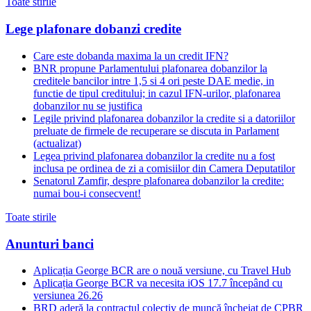
Toate stirile
Lege plafonare dobanzi credite
Care este dobanda maxima la un credit IFN?
BNR propune Parlamentului plafonarea dobanzilor la
creditele bancilor intre 1,5 si 4 ori peste DAE medie, in
functie de tipul creditului; in cazul IFN-urilor, plafonarea
dobanzilor nu se justifica
Legile privind plafonarea dobanzilor la credite si a datoriilor
preluate de firmele de recuperare se discuta in Parlament
(actualizat)
Legea privind plafonarea dobanzilor la credite nu a fost
inclusa pe ordinea de zi a comisiilor din Camera Deputatilor
Senatorul Zamfir, despre plafonarea dobanzilor la credite:
numai bou-i consecvent!
Toate stirile
Anunturi banci
Aplicația George BCR are o nouă versiune, cu Travel Hub
Aplicația George BCR va necesita iOS 17.7 începând cu
versiunea 26.26
BRD aderă la contractul colectiv de muncă încheiat de CPBR