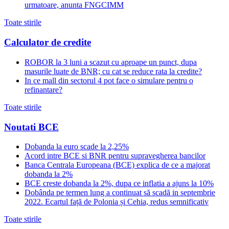
urmatoare, anunta FNGCIMM
Toate stirile
Calculator de credite
ROBOR la 3 luni a scazut cu aproape un punct, dupa
masurile luate de BNR; cu cat se reduce rata la credite?
In ce mall din sectorul 4 pot face o simulare pentru o
refinantare?
Toate stirile
Noutati BCE
Dobanda la euro scade la 2,25%
Acord intre BCE si BNR pentru supravegherea bancilor
Banca Centrala Europeana (BCE) explica de ce a majorat
dobanda la 2%
BCE creste dobanda la 2%, dupa ce inflatia a ajuns la 10%
Dobânda pe termen lung a continuat să scadă in septembrie
2022. Ecartul față de Polonia și Cehia, redus semnificativ
Toate stirile