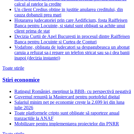
calcul al ratelor la credite
Un client Credius obtine in justitie anularea creditului, din
cauza dobanzii prea mari
Hotararea judecatoriei prin care Aedificium, fosta Raiffeisen
Banca pentru Locuinte, si statul sunt obligati sa achite unui
client prima de stat
Decizia Curtii de Apel Bucuresti in procesul dintre Raiffeisen
Banca pentru Locuinte si Curtea de Conturi
Vodafone, obligata de judecatori sa despagubeasca un abonat
caruia a refuzat sa-i repare un telefon stricat sau sa-i dea banii
inapoi (decizia instantei)
Toate stirile
Stiri economice
Ratingul României, menținut la BBB- cu perspectivă negativă
Guvernul renunță la Mastercard pentru portofelul digital
Salariul minim net pe economie crește la 2.699 lei din luna
iulie 2026
Toate platformele cripto sunt obligate să raporteze anual
tranzacțiile la ANAF
Mobilizare pentru implementarea proiectelor din PNRR
Toate stirile