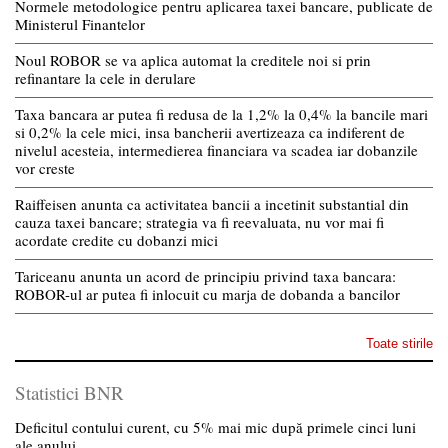
Normele metodologice pentru aplicarea taxei bancare, publicate de
Ministerul Finantelor
Noul ROBOR se va aplica automat la creditele noi si prin
refinantare la cele in derulare
Taxa bancara ar putea fi redusa de la 1,2% la 0,4% la bancile mari
si 0,2% la cele mici, insa bancherii avertizeaza ca indiferent de
nivelul acesteia, intermedierea financiara va scadea iar dobanzile
vor creste
Raiffeisen anunta ca activitatea bancii a incetinit substantial din
cauza taxei bancare; strategia va fi reevaluata, nu vor mai fi
acordate credite cu dobanzi mici
Tariceanu anunta un acord de principiu privind taxa bancara:
ROBOR-ul ar putea fi inlocuit cu marja de dobanda a bancilor
Toate stirile
Statistici BNR
Deficitul contului curent, cu 5% mai mic după primele cinci luni
ale anului