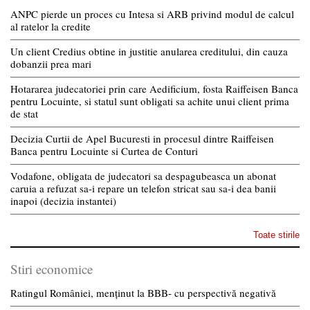
ANPC pierde un proces cu Intesa si ARB privind modul de calcul
al ratelor la credite
Un client Credius obtine in justitie anularea creditului, din cauza
dobanzii prea mari
Hotararea judecatoriei prin care Aedificium, fosta Raiffeisen Banca
pentru Locuinte, si statul sunt obligati sa achite unui client prima
de stat
Decizia Curtii de Apel Bucuresti in procesul dintre Raiffeisen
Banca pentru Locuinte si Curtea de Conturi
Vodafone, obligata de judecatori sa despagubeasca un abonat
caruia a refuzat sa-i repare un telefon stricat sau sa-i dea banii
inapoi (decizia instantei)
Toate stirile
Stiri economice
Ratingul României, menținut la BBB- cu perspectivă negativă