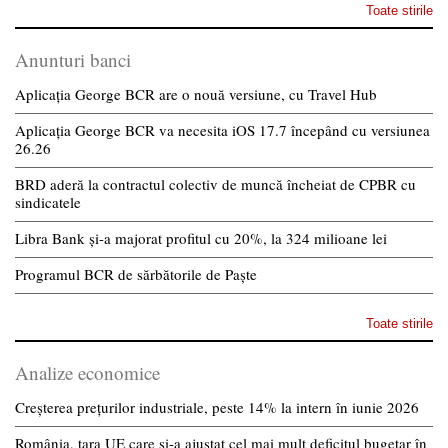
Toate stirile
Anunturi banci
Aplicația George BCR are o nouă versiune, cu Travel Hub
Aplicația George BCR va necesita iOS 17.7 începând cu versiunea
26.26
BRD aderă la contractul colectiv de muncă încheiat de CPBR cu
sindicatele
Libra Bank și-a majorat profitul cu 20%, la 324 milioane lei
Programul BCR de sărbătorile de Paște
Toate stirile
Analize economice
Creșterea prețurilor industriale, peste 14% la intern în iunie 2026
România, țara UE care și-a ajustat cel mai mult deficitul bugetar în