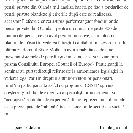
pensii private din Olanda rn analiza bazată pe risc a fondurilor de
pensii private olandeze şi criteriile după care se realizează
aceastarn efectele crizei asupra performanţelor fondurilor de
pensii private din Olanda – pentru un număr de peste 300 de
fonduri de pensii, ce au avut pierderi în active, s-au întocmit
planuri de măsuri în vederea întregirii capitalurilor acestora.rnrnÎn
ultima zi, domnul Sixto Molina a avut amabilitatea de a ne
prezenta sistemele de pensii aşa cum sunt acestea văzute prin
prisma Consiliului Europei (Council of Europe). Participanţii la
seminar au purtat discuţii referitoare la armonizarea legislaţiei în
vederea egalizării în drepturi a tuturor viitorilor pensionari.
rnrnPrin participarea la astfel de programe, CSSPP sprijină
creşterea gradului de expertiză a specialiştilor în domeniu şi
încurajează schimbul de experienţă dintre reprezentanţii diferitelor
state preocupate de îmbunătăţirea sistemelor de securitate socială.
rn
Tipareste detalii
Trimite pe mail