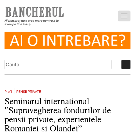
Niciun preț nu e prea mare pentru a te
avea pe tine însuți.
|
Profil
PENSII PRIVATE
Seminarul international
″Supravegherea fondurilor de
pensii private, experientele
Romaniei si Olandei”