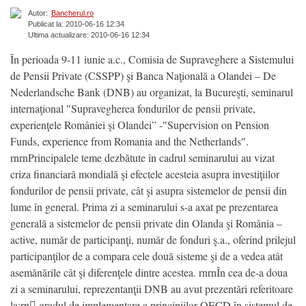
Autor:
Bancherul.ro
Publicat la: 2010-06-16 12:34
Ultima actualizare: 2010-06-16 12:34
În perioada 9-11 iunie a.c., Comisia de Supraveghere a Sistemului
de Pensii Private (CSSPP) şi Banca Naţională a Olandei – De
Nederlandsche Bank (DNB) au organizat, la Bucureşti, seminarul
internaţional ″Supravegherea fondurilor de pensii private,
experienţele României şi Olandei” -″Supervision on Pension
Funds, experience from Romania and the Netherlands″.
rnrnPrincipalele teme dezbătute în cadrul seminarului au vizat
criza financiară mondială şi efectele acesteia asupra investiţiilor
fondurilor de pensii private, cât şi asupra sistemelor de pensii din
lume în general. Prima zi a seminarului s-a axat pe prezentarea
generală a sistemelor de pensii private din Olanda şi România –
active, număr de participanţi, număr de fonduri ş.a., oferind prilejul
participanţilor de a compara cele două sisteme şi de a vedea atât
asemănările cât şi diferenţele dintre acestea. rnrnÎn cea de-a doua
zi a seminarului, reprezentanţii DNB au avut prezentări referitoare
la:rn gradul de implementare a principiilor OECD în sistemul de