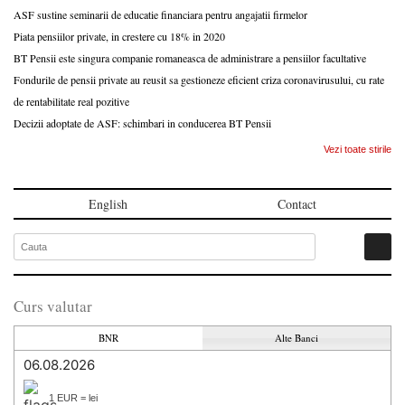
ASF sustine seminarii de educatie financiara pentru angajatii firmelor
Piata pensiilor private, in crestere cu 18% in 2020
BT Pensii este singura companie romaneasca de administrare a pensiilor facultative
Fondurile de pensii private au reusit sa gestioneze eficient criza coronavirusului, cu rate
de rentabilitate real pozitive
Decizii adoptate de ASF: schimbari in conducerea BT Pensii
Vezi toate stirile
English
Contact
Curs valutar
BNR
Alte Banci
06.08.2026
1 EUR = lei