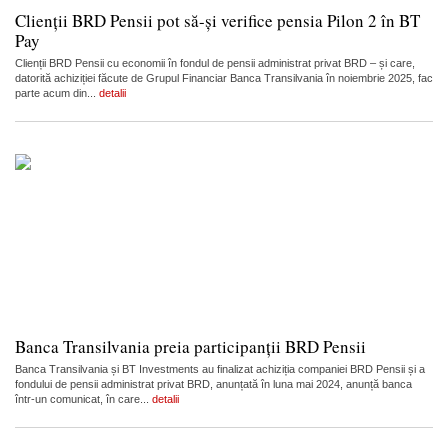
Clienții BRD Pensii pot să-și verifice pensia Pilon 2 în BT
Pay
Clienții BRD Pensii cu economii în fondul de pensii administrat privat BRD – și care,
datorită achiziției făcute de Grupul Financiar Banca Transilvania în noiembrie 2025, fac
parte acum din...
detalii
Banca Transilvania preia participanții BRD Pensii
Banca Transilvania și BT Investments au finalizat achiziția companiei BRD Pensii și a
fondului de pensii administrat privat BRD, anunțată în luna mai 2024, anunță banca
într-un comunicat, în care...
detalii