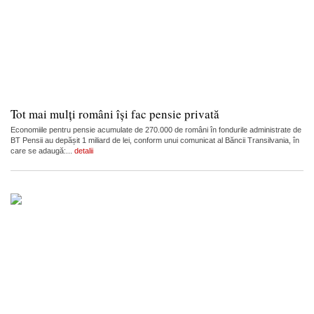
Tot mai mulți români își fac pensie privată
Economiile pentru pensie acumulate de 270.000 de români în fondurile administrate de
BT Pensii au depășit 1 miliard de lei, conform unui comunicat al Băncii Transilvania, în
care se adaugă:...
detalii