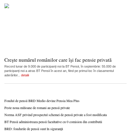
Crește numărul românilor care își fac pensie privată
Record lunar de 9.000 de participanți noi la BT Pensii, în septembrie: 55.000 de
participanți noi a atras BT Pensii în acest an, fiind pe primul loc în clasamentul
aderărilor...
detalii
Fondul de pensii BRD Medio devine Pensia Mea Plus
Peste noua milioane de romani au pensii private
Norma ASF privind prospectul schemei de pensii private a fost modificata
BT Pensii administreaza pensii facultative cu 0 comision din contributii
BRD: fondurile de pensii sunt în siguranță