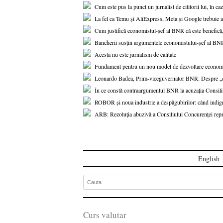
Cum este pus la punct un jurnalist de cititorii lui, în 
La fel ca Temu și AliExpress, Meta și Google trebuie am
Cum justifică economistul-șef al BNR că este benefică,
Bancherii susțin argumentele economistului-șef al BN
Acesta nu este jurnalism de calitate
Fundament pentru un nou model de dezvoltare economi
Leonardo Badea, Prim-viceguvernator BNR: Despre „coin
În ce constă contraargumentul BNR la acuzația Consi
ROBOR și noua industrie a despăgubirilor: când indign
ARB: Rezoluția abuzivă a Consiliului Concurenței reprez
English
Curs valutar