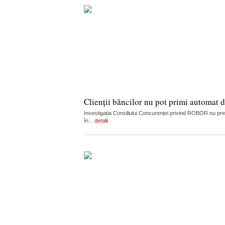
Clienții băncilor nu pot primi automat
Investigația Consiliului Concurenței privind ROBOR nu presu
în...
detalii