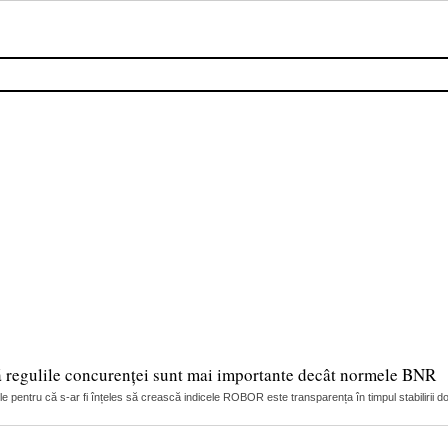
ă regulile concurenței sunt mai importante decât normele BNR
 pentru că s-ar fi înțeles să crească indicele ROBOR este transparența în timpul stabilirii dob