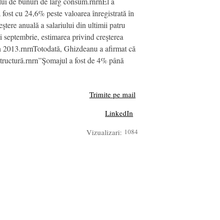
ului de bunuri de larg consum.rnrnEl a
 fost cu 24,6% peste valoarea înregistrată în
tere anuală a salariului din ultimii patru
i septembrie, estimarea privind creşterea
i în 2013.rnrnTotodată, Ghizdeanu a afirmat că
rastructură.rnrn”Şomajul a fost de 4% până
Trimite pe mail
LinkedIn
Vizualizari:
1084