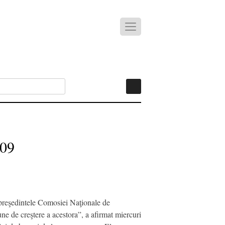
009
 preşedintele Comosiei Naţionale de
e de creştere a acestora”, a afirmat miercuri