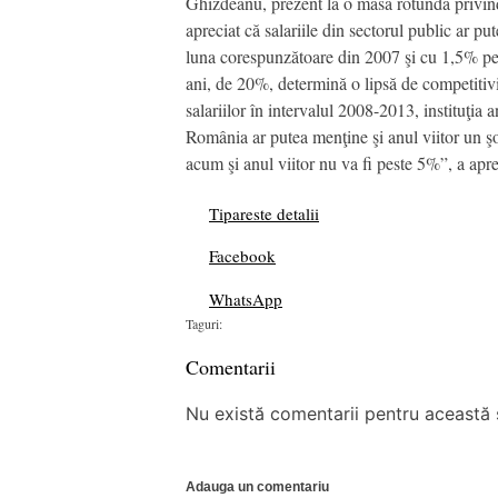
Ghizdeanu, prezent la o masă rotundă privind 
apreciat că salariile din sectorul public ar p
luna corespunzătoare din 2007 şi cu 1,5% pest
ani, de 20%, determină o lipsă de competitivi
salariilor în intervalul 2008-2013, instituţia
România ar putea menţine şi anul viitor un şom
acum şi anul viitor nu va fi peste 5%”, a apr
Tipareste detalii
Facebook
WhatsApp
Taguri:
Comentarii
Nu există comentarii pentru această ș
Adauga un comentariu