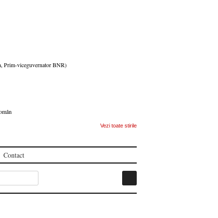
ea, Prim-viceguvernator BNR)
 român
Vezi toate stirile
Contact