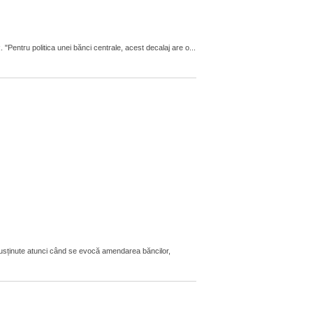
"Pentru politica unei bănci centrale, acest decalaj are o...
susținute atunci când se evocă amendarea băncilor,