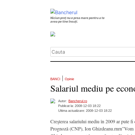
Niciun preț nu e prea mare pentru a te
avea pe tine însuți.
|
BANCI
Opinie
Salariul mediu pe econ
Autor:
Bancherul.ro
Publicat la: 2008-12-03 18:22
Ultima actualizare: 2008-12-03 18:22
Creşterea salariului mediu în 2009 ar pute f
Prognoză (CNP), Ion Ghizdeanu.rnrn”Vom avea 