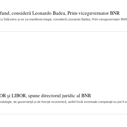
 profund, consideră Leonardo Badea, Prim-viceguvernator BNR
rea cu întârziere și se va manifesta inegal, consideră Leonardo Badea, Prim-viceguvernator BNR. 
R și LIBOR, spune directorul juridic al BNR
logie, de guvernanță și de funcție economică, astfel încât eventuale comparații nu pot fi 