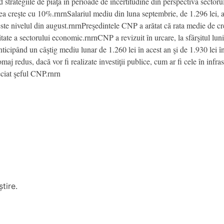
strategiile de piaţă în perioade de incertitudine din perspectiva sector
utea creşte cu 10%.rnrnSalariul mediu din luna septembrie, de 1.296 lei, a
e nivelul din august.rnrnPreşedintele CNP a arătat că rata medie de creş
tate a sectorului economic.rnrnCNP a revizuit în urcare, la sfârşitul luni
 anticipând un câştig mediu lunar de 1.260 lei în acest an şi de 1.930 le
aj redus, dacă vor fi realizate investiţii publice, cum ar fi cele în inf
eciat şeful CNP.rnrn
tire.