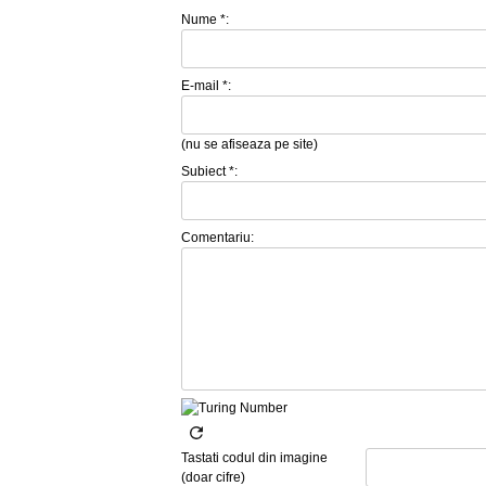
Nume *:
E-mail *:
(nu se afiseaza pe site)
Subiect *:
Comentariu:
Tastati codul din imagine
(doar cifre)