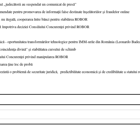
cazul „judecătorii au suspendat un comunicat de presă”
endate pentru promovarea de informații false destinate înșelătoriilor și fraudelor online
 nu ilegală, cooperarea între bănci pentru stabilirea ROBOR
R împotriva deciziei Consiliului Concurenței privind ROBOR
că - oportunitatea transformărilor tehnologice pentru IMM-urile din România (Leonardo Bad
cidența divină” și stabilitatea cursului de schimb
liului Concurenței privind manipularea ROBOR
area ține loc de probă
intă o problemă de securitate juridică, predictibilitate economică și de credibilitate a statului