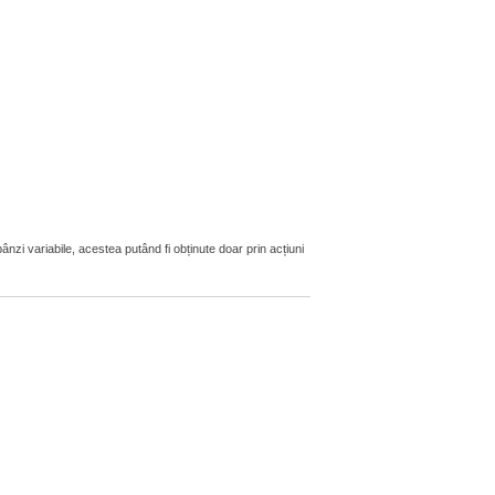
zi variabile, acestea putând fi obținute doar prin acțiuni