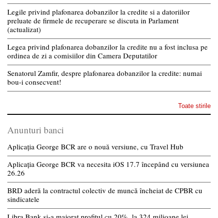
Legile privind plafonarea dobanzilor la credite si a datoriilor
preluate de firmele de recuperare se discuta in Parlament
(actualizat)
Legea privind plafonarea dobanzilor la credite nu a fost inclusa pe
ordinea de zi a comisiilor din Camera Deputatilor
Senatorul Zamfir, despre plafonarea dobanzilor la credite: numai
bou-i consecvent!
Toate stirile
Anunturi banci
Aplicația George BCR are o nouă versiune, cu Travel Hub
Aplicația George BCR va necesita iOS 17.7 începând cu versiunea
26.26
BRD aderă la contractul colectiv de muncă încheiat de CPBR cu
sindicatele
Libra Bank și-a majorat profitul cu 20%, la 324 milioane lei