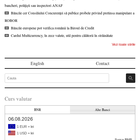
bancheri, polițiști sau inspectori ANAF
Băncile cer Consiliului Concurenței să publice probele privind pretinsa manipulare a
ROBOR
Băncile europene pot verifica românii la Biroul de Credit
Cardul Multicurrency, în zece valute, util pentru călătorii în străinătate
Vezi toate stirile
English
Contact
Curs valutar
BNR
Alte Banci
06.08.2026
1 EUR = lei
1 USD = lei
Sursa BNR