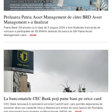
Preluarea Patria Asset Management de către BRD Asset
Management s-a finalizat
Patria Bank SA anunta ca in data de 5 august 2026 a fost finalizata tranzactia de
vanzare a participatiei de 99,9944% detinute de banca la SAI Patria Asset
Management catre...
detalii
La bancomatele CEC Bank poți pune bani pe orice card
CEC Bank lansează în premieră serviciul Cash2Card, care permite depunerea de
numerar direct pe cardurile Visa și Mastercard emise de orice bancă din România,
prin intermediul bancomatelor multifuncționale (MFM) din...
detalii