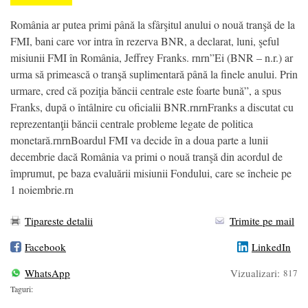
România ar putea primi până la sfârşitul anului o nouă tranşă de la
FMI, bani care vor intra în rezerva BNR, a declarat, luni, şeful
misiunii FMI în România, Jeffrey Franks. rnrn”Ei (BNR – n.r.) ar
urma să primească o tranşă suplimentară până la finele anului. Prin
urmare, cred că poziţia băncii centrale este foarte bună”, a spus
Franks, după o întâlnire cu oficialii BNR.rnrnFranks a discutat cu
reprezentanţii băncii centrale probleme legate de politica
monetară.rnrnBoardul FMI va decide în a doua parte a lunii
decembrie dacă România va primi o nouă tranşă din acordul de
împrumut, pe baza evaluării misiunii Fondului, care se încheie pe
1 noiembrie.rn
Tipareste detalii
Trimite pe mail
Facebook
LinkedIn
WhatsApp
Vizualizari:
817
Taguri: