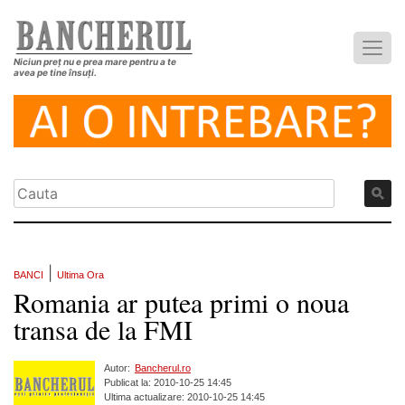
Niciun preț nu e prea mare pentru a te
avea pe tine însuți.
|
BANCI
Ultima Ora
Romania ar putea primi o noua
transa de la FMI
Autor:
Bancherul.ro
Publicat la: 2010-10-25 14:45
Ultima actualizare: 2010-10-25 14:45