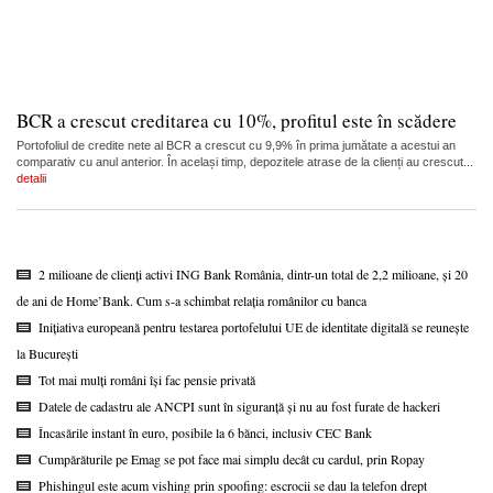
BCR a crescut creditarea cu 10%, profitul este în scădere
Portofoliul de credite nete al BCR a crescut cu 9,9% în prima jumătate a acestui an
comparativ cu anul anterior. În același timp, depozitele atrase de la clienți au crescut...
detalii
2 milioane de clienți activi ING Bank România, dintr-un total de 2,2 milioane, și 20
de ani de Home’Bank. Cum s-a schimbat relația românilor cu banca
Inițiativa europeană pentru testarea portofelului UE de identitate digitală se reunește
la București
Tot mai mulți români își fac pensie privată
Datele de cadastru ale ANCPI sunt în siguranță și nu au fost furate de hackeri
Încasările instant în euro, posibile la 6 bănci, inclusiv CEC Bank
Cumpărăturile pe Emag se pot face mai simplu decât cu cardul, prin Ropay
Phishingul este acum vishing prin spoofing: escrocii se dau la telefon drept