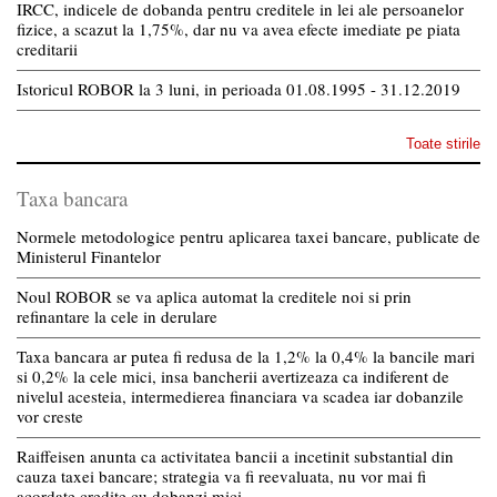
IRCC, indicele de dobanda pentru creditele in lei ale persoanelor
fizice, a scazut la 1,75%, dar nu va avea efecte imediate pe piata
creditarii
Istoricul ROBOR la 3 luni, in perioada 01.08.1995 - 31.12.2019
Toate stirile
Taxa bancara
Normele metodologice pentru aplicarea taxei bancare, publicate de
Ministerul Finantelor
Noul ROBOR se va aplica automat la creditele noi si prin
refinantare la cele in derulare
Taxa bancara ar putea fi redusa de la 1,2% la 0,4% la bancile mari
si 0,2% la cele mici, insa bancherii avertizeaza ca indiferent de
nivelul acesteia, intermedierea financiara va scadea iar dobanzile
vor creste
Raiffeisen anunta ca activitatea bancii a incetinit substantial din
cauza taxei bancare; strategia va fi reevaluata, nu vor mai fi
acordate credite cu dobanzi mici