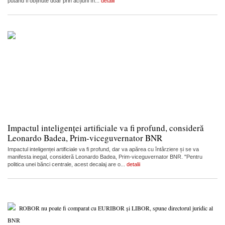
putând fi obținute doar prin acțiuni în...
detalii
Impactul inteligenței artificiale va fi profund, consideră
Leonardo Badea, Prim-viceguvernator BNR
Impactul inteligenței artificiale va fi profund, dar va apărea cu întârziere și se va
manifesta inegal, consideră Leonardo Badea, Prim-viceguvernator BNR. "Pentru
politica unei bănci centrale, acest decalaj are o...
detalii
ROBOR nu poate fi comparat cu EURIBOR și LIBOR, spune directorul juridic al
BNR