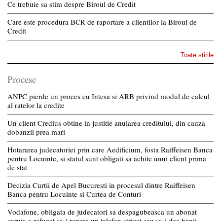
Ce trebuie sa stim despre Biroul de Credit
Care este procedura BCR de raportare a clientilor la Biroul de
Credit
Toate stirile
Procese
ANPC pierde un proces cu Intesa si ARB privind modul de calcul
al ratelor la credite
Un client Credius obtine in justitie anularea creditului, din cauza
dobanzii prea mari
Hotararea judecatoriei prin care Aedificium, fosta Raiffeisen Banca
pentru Locuinte, si statul sunt obligati sa achite unui client prima
de stat
Decizia Curtii de Apel Bucuresti in procesul dintre Raiffeisen
Banca pentru Locuinte si Curtea de Conturi
Vodafone, obligata de judecatori sa despagubeasca un abonat
caruia a refuzat sa-i repare un telefon stricat sau sa-i dea banii