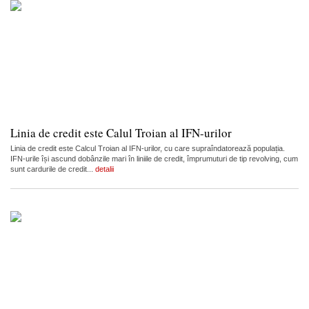
Linia de credit este Calul Troian al IFN-urilor
Linia de credit este Calcul Troian al IFN-urilor, cu care supraîndatorează populația.
IFN-urile își ascund dobânzile mari în liniile de credit, împrumuturi de tip revolving, cum
sunt cardurile de credit...
detalii