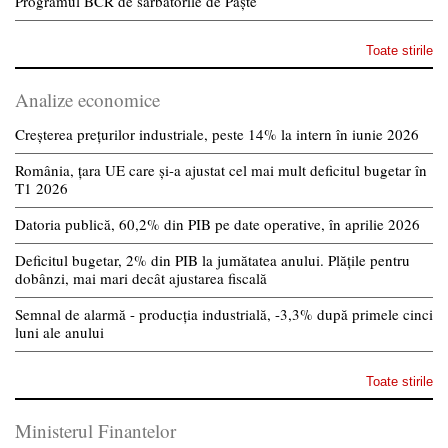
Programul BCR de sărbătorile de Paște
Toate stirile
Analize economice
Creșterea prețurilor industriale, peste 14% la intern în iunie 2026
România, țara UE care și-a ajustat cel mai mult deficitul bugetar în
T1 2026
Datoria publică, 60,2% din PIB pe date operative, în aprilie 2026
Deficitul bugetar, 2% din PIB la jumătatea anului. Plățile pentru
dobânzi, mai mari decât ajustarea fiscală
Semnal de alarmă - producția industrială, -3,3% după primele cinci
luni ale anului
Toate stirile
Ministerul Finantelor