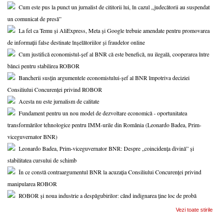
Cum este pus la punct un jurnalist de cititorii lui, în cazul „judecătorii au suspendat
un comunicat de presă”
La fel ca Temu și AliExpress, Meta și Google trebuie amendate pentru promovarea
de informații false destinate înșelătoriilor și fraudelor online
Cum justifică economistul-șef al BNR că este benefică, nu ilegală, cooperarea între
bănci pentru stabilirea ROBOR
Bancherii susțin argumentele economistului-șef al BNR împotriva deciziei
Consiliului Concurenței privind ROBOR
Acesta nu este jurnalism de calitate
Fundament pentru un nou model de dezvoltare economică - oportunitatea
transformărilor tehnologice pentru IMM-urile din România (Leonardo Badea, Prim-
viceguvernator BNR)
Leonardo Badea, Prim-viceguvernator BNR: Despre „coincidența divină” și
stabilitatea cursului de schimb
În ce constă contraargumentul BNR la acuzația Consiliului Concurenței privind
manipularea ROBOR
ROBOR și noua industrie a despăgubirilor: când indignarea ține loc de probă
Vezi toate stirile