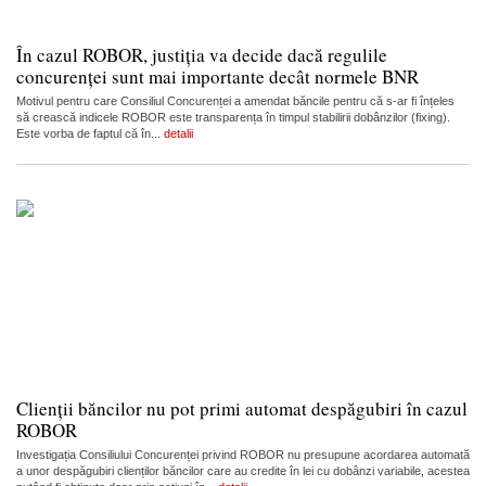
În cazul ROBOR, justiția va decide dacă regulile
concurenței sunt mai importante decât normele BNR
Motivul pentru care Consiliul Concurenței a amendat băncile pentru că s-ar fi înțeles
să crească indicele ROBOR este transparența în timpul stabilirii dobânzilor (fixing).
Este vorba de faptul că în...
detalii
Clienții băncilor nu pot primi automat despăgubiri în cazul
ROBOR
Investigația Consiliului Concurenței privind ROBOR nu presupune acordarea automată
a unor despăgubiri clienților băncilor care au credite în lei cu dobânzi variabile, acestea