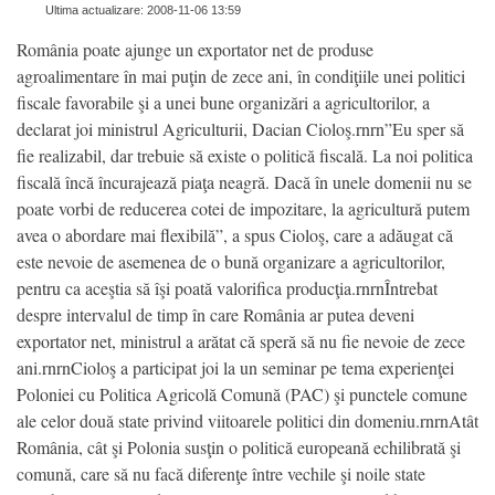
Ultima actualizare: 2008-11-06 13:59
România poate ajunge un exportator net de produse
agroalimentare în mai puţin de zece ani, în condiţiile unei politici
fiscale favorabile şi a unei bune organizări a agricultorilor, a
declarat joi ministrul Agriculturii, Dacian Cioloş.rnrn”Eu sper să
fie realizabil, dar trebuie să existe o politică fiscală. La noi politica
fiscală încă încurajează piaţa neagră. Dacă în unele domenii nu se
poate vorbi de reducerea cotei de impozitare, la agricultură putem
avea o abordare mai flexibilă”, a spus Cioloş, care a adăugat că
este nevoie de asemenea de o bună organizare a agricultorilor,
pentru ca aceştia să îşi poată valorifica producţia.rnrnÎntrebat
despre intervalul de timp în care România ar putea deveni
exportator net, ministrul a arătat că speră să nu fie nevoie de zece
ani.rnrnCioloş a participat joi la un seminar pe tema experienţei
Poloniei cu Politica Agricolă Comună (PAC) şi punctele comune
ale celor două state privind viitoarele politici din domeniu.rnrnAtât
România, cât şi Polonia susţin o politică europeană echilibrată şi
comună, care să nu facă diferenţe între vechile şi noile state