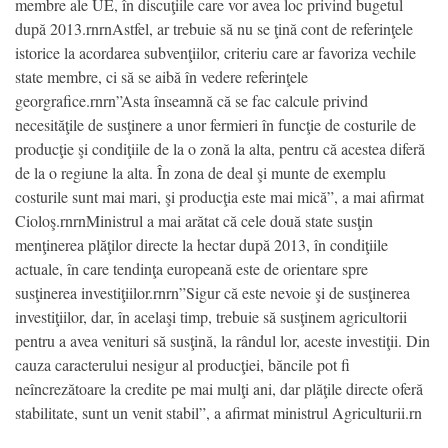
membre ale UE, în discuţiile care vor avea loc privind bugetul
după 2013.rnrnAstfel, ar trebuie să nu se ţină cont de referinţele
istorice la acordarea subvenţiilor, criteriu care ar favoriza vechile
state membre, ci să se aibă în vedere referinţele
georgrafice.rnrn”Asta înseamnă că se fac calcule privind
necesităţile de susţinere a unor fermieri în funcţie de costurile de
producţie şi condiţiile de la o zonă la alta, pentru că acestea diferă
de la o regiune la alta. În zona de deal şi munte de exemplu
costurile sunt mai mari, şi producţia este mai mică”, a mai afirmat
Cioloş.rnrnMinistrul a mai arătat că cele două state susţin
menţinerea plăţilor directe la hectar după 2013, în condiţiile
actuale, în care tendinţa europeană este de orientare spre
susţinerea investiţiilor.rnrn”Sigur că este nevoie şi de susţinerea
investiţiilor, dar, în acelaşi timp, trebuie să susţinem agricultorii
pentru a avea venituri să susţină, la rândul lor, aceste investiţii. Din
cauza caracterului nesigur al producţiei, băncile pot fi
neîncrezătoare la credite pe mai mulţi ani, dar plăţile directe oferă
stabilitate, sunt un venit stabil”, a afirmat ministrul Agriculturii.rn