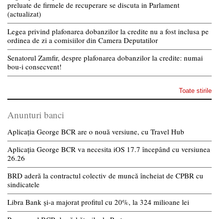
preluate de firmele de recuperare se discuta in Parlament
(actualizat)
Legea privind plafonarea dobanzilor la credite nu a fost inclusa pe
ordinea de zi a comisiilor din Camera Deputatilor
Senatorul Zamfir, despre plafonarea dobanzilor la credite: numai
bou-i consecvent!
Toate stirile
Anunturi banci
Aplicația George BCR are o nouă versiune, cu Travel Hub
Aplicația George BCR va necesita iOS 17.7 începând cu versiunea
26.26
BRD aderă la contractul colectiv de muncă încheiat de CPBR cu
sindicatele
Libra Bank și-a majorat profitul cu 20%, la 324 milioane lei