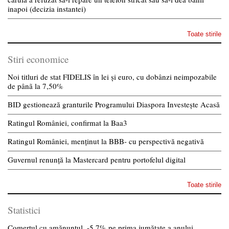
inapoi (decizia instantei)
Toate stirile
Stiri economice
Noi titluri de stat FIDELIS în lei și euro, cu dobânzi neimpozabile
de pânã la 7,50%
BID gestionează granturile Programului Diaspora Investește Acasă
Ratingul României, confirmat la Baa3
Ratingul României, menținut la BBB- cu perspectivă negativă
Guvernul renunță la Mastercard pentru portofelul digital
Toate stirile
Statistici
Comerțul cu amănuntul, -5,7% pe prima jumătate a anului