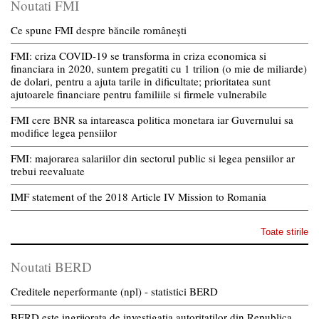
Noutati FMI
Ce spune FMI despre băncile românești
FMI: criza COVID-19 se transforma in criza economica si
financiara in 2020, suntem pregatiti cu 1 trilion (o mie de miliarde)
de dolari, pentru a ajuta tarile in dificultate; prioritatea sunt
ajutoarele financiare pentru familiile si firmele vulnerabile
FMI cere BNR sa intareasca politica monetara iar Guvernului sa
modifice legea pensiilor
FMI: majorarea salariilor din sectorul public si legea pensiilor ar
trebui reevaluate
IMF statement of the 2018 Article IV Mission to Romania
Toate stirile
Noutati BERD
Creditele neperformante (npl) - statistici BERD
BERD este ingrijorata de investigatia autoritatilor din Republica