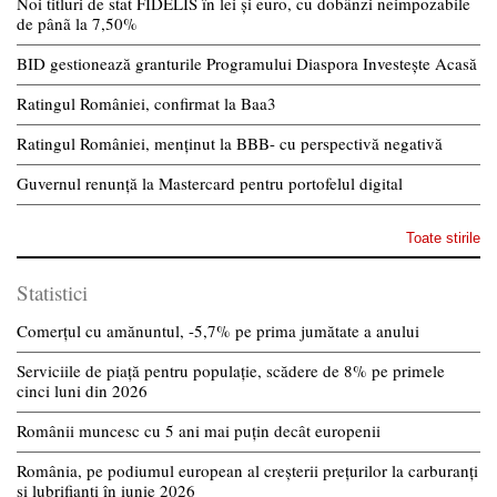
Noi titluri de stat FIDELIS în lei și euro, cu dobânzi neimpozabile
de pânã la 7,50%
BID gestionează granturile Programului Diaspora Investește Acasă
Ratingul României, confirmat la Baa3
Ratingul României, menținut la BBB- cu perspectivă negativă
Guvernul renunță la Mastercard pentru portofelul digital
Toate stirile
Statistici
Comerțul cu amănuntul, -5,7% pe prima jumătate a anului
Serviciile de piață pentru populație, scădere de 8% pe primele
cinci luni din 2026
Românii muncesc cu 5 ani mai puțin decât europenii
România, pe podiumul european al creșterii prețurilor la carburanți
și lubrifianți în iunie 2026