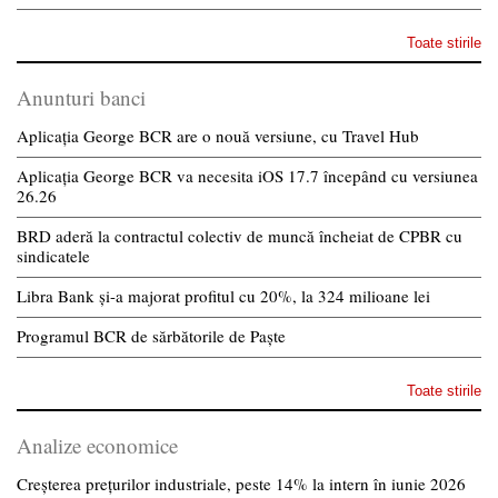
Toate stirile
Anunturi banci
Aplicația George BCR are o nouă versiune, cu Travel Hub
Aplicația George BCR va necesita iOS 17.7 începând cu versiunea
26.26
BRD aderă la contractul colectiv de muncă încheiat de CPBR cu
sindicatele
Libra Bank și-a majorat profitul cu 20%, la 324 milioane lei
Programul BCR de sărbătorile de Paște
Toate stirile
Analize economice
Creșterea prețurilor industriale, peste 14% la intern în iunie 2026