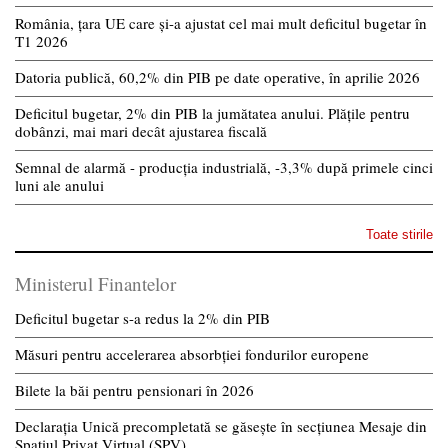
România, țara UE care și-a ajustat cel mai mult deficitul bugetar în
T1 2026
Datoria publică, 60,2% din PIB pe date operative, în aprilie 2026
Deficitul bugetar, 2% din PIB la jumătatea anului. Plățile pentru
dobânzi, mai mari decât ajustarea fiscală
Semnal de alarmă - producția industrială, -3,3% după primele cinci
luni ale anului
Toate stirile
Ministerul Finantelor
Deficitul bugetar s-a redus la 2% din PIB
Măsuri pentru accelerarea absorbției fondurilor europene
Bilete la băi pentru pensionari în 2026
Declarația Unică precompletată se găsește în secțiunea Mesaje din
Spațiul Privat Virtual (SPV)