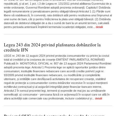
republicată, și al art. 1 pct. I.3 din Legea nr. 131/2011 privind abilitarea Guvernului de a
emite ordonanțe, Guvernul României adoptă prezenta ordonanță. Capitolul I Dobânda
legală remuneratorie și penalizatoare pentru obligații bănești Articolul 1 (1) Părțile sunt
libere să stabilească, în convenții, rata dobânzii atât pentru restituirea unui împrumut al
unei sume de bani, cât și pentru întârzierea la plata unei obligații bănești. (2) Dobânda
datorată de debitorul obligației de a da o sumă de bani la un anumit termen, calculată
pentru perioada anterioară împlinirii termenului scadenței obligației, este...
detalii
Legea 243 din 2024 privind plafonarea dobânzilor la
creditele IFN
LEGE nr. 243 din 12 august 2024 privind protecția consumatorilor cu privire la costul
total al creditării și la cesiunea de creanțe EMITENT PARLAMENTUL ROMÂNIEI
Publicată în MONITORUL OFICIAL nr. 807 din 13 august 2024 Parlamentul României
adoptă prezenta lege. Articolul 1 Prezenta lege se aplică raporturilor juridice dintre
consumatori, instituțiile financiare nebancare care acordă credite potrivit Legii nr.
93/2009 privind instituțiile financiare nebancare, cu modificările și completările
ulterioare, și entitățile care desfășoară activitatea de recuperare creanțe, stabilind
reguli de protecție a consumatorilor contra dobânzilor excesive în scopul menținerii
echilibrului contractual și al asigurării integrității pieței financiar-bancare interne.
Articolul 2 În sensul prezentei legi, termenii și expresiile de mai jos au următoarele
semnificații: a) consumator - persoana fizică ce acționează în scopuri care se află în
afara activității sale comerciale sau profesionale, inclusiv codebitorul și...
detalii