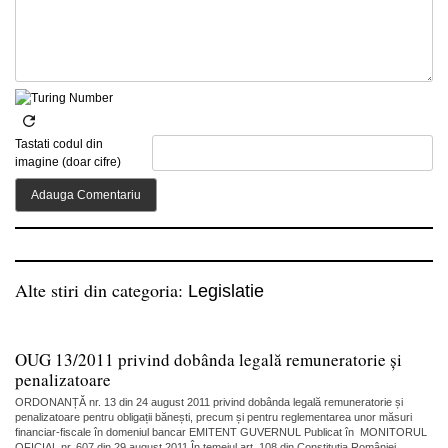
Tastati codul din
imagine (doar cifre)
Alte stiri din categoria:
Legislatie
OUG 13/2011 privind dobânda legală remuneratorie și
penalizatoare
ORDONANȚĂ nr. 13 din 24 august 2011 privind dobânda legală remuneratorie și
penalizatoare pentru obligații bănești, precum și pentru reglementarea unor măsuri
financiar-fiscale în domeniul bancar EMITENT GUVERNUL Publicat în MONITORUL
OFICIAL nr. 607 din 29 august 2011 În temeiul art. 108 din Constituția României,