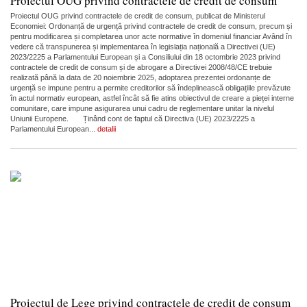
Proiectul OUG privind contractele de credit de consum
Proiectul OUG privind contractele de credit de consum, publicat de Ministerul
Economiei: Ordonanță de urgență privind contractele de credit de consum, precum și
pentru modificarea și completarea unor acte normative în domeniul financiar Având în
vedere că transpunerea și implementarea în legislația națională a Directivei (UE)
2023/2225 a Parlamentului European și a Consiliului din 18 octombrie 2023 privind
contractele de credit de consum și de abrogare a Directivei 2008/48/CE trebuie
realizată până la data de 20 noiembrie 2025, adoptarea prezentei ordonanțe de
urgență se impune pentru a permite creditorilor să îndeplinească obligațiile prevăzute
în actul normativ european, astfel încât să fie atins obiectivul de creare a pieței interne
comunitare, care impune asigurarea unui cadru de reglementare unitar la nivelul
Uniunii Europene. Ținând cont de faptul că Directiva (UE) 2023/2225 a
Parlamentului European...
detalii
Proiectul de Lege privind contractele de credit de consum