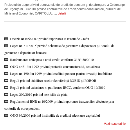
Proiectul de Lege privind contractele de credit de consum și de abrogare a Ordonanței
de urgență nr. 50/2010 privind contractele de credit pentru consumatori, publicat de
Ministerul Economiei: CAPITOLUL I...
detalii
Decizia nr.105/2007 privind raportarea la Biroul de Credit
Legea nr. 311/2015 privind schemele de garantare a depozitelor şi Fondul de
garantare a depozitelor bancare
Rambursarea anticipata a unui credit, conform OUG 50/2010
OUG nr.21 din 1992 privind protectia consumatorului, actualizata
Legea nr. 190 din 1999 privind creditul ipotecar pentru investiții imobiliare
Reguli privind stabilirea ratelor de referinţă ROBID şi ROBOR
Reguli privind calcularea si publicarea IRCC, conform OUG 19/2019
Legea 209/2019 privind serviciile de plata
Regulamentul BNR nr.10/2009 privind raportarea tranzactiilor efectuate prin
conturile de corespondent
OUG 99/2006 privind institutiile de credit si adecvarea capitalului
Vezi toate stirile